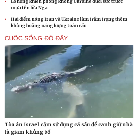
Lỗ hổng khiến phòng không Ukraine đuối sức trước
mưa tên lửa Nga
Hai điểm nóng Iran và Ukraine làm trầm trọng thêm
khủng hoảng năng lượng toàn cầu
CUỘC SỐNG ĐÓ ĐÂY
Tòa án Israel cấm sử dụng cá sấu để canh giữ nhà
tù giam khủng bố
Cải chính