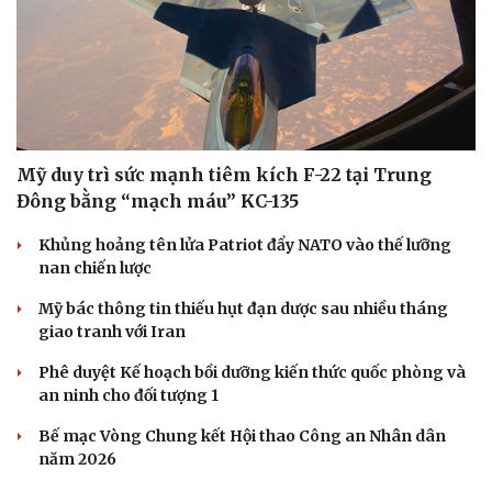
Doanh nghiệp
Công nghệ
Thông tin doanh nghiệp
Sành điệu
Doanh nghiệp 24h
Tin Công nghệ
Mỹ duy trì sức mạnh tiêm kích F-22 tại Trung
Doanh nhân
Trải nghiệm
Đông bằng “mạch máu” KC-135
Vì cộng đồng
Chuyển đổi số
Khủng hoảng tên lửa Patriot đẩy NATO vào thế lưỡng
nan chiến lược
Mỹ bác thông tin thiếu hụt đạn dược sau nhiều tháng
giao tranh với Iran
Phê duyệt Kế hoạch bồi dưỡng kiến thức quốc phòng và
an ninh cho đối tượng 1
Bế mạc Vòng Chung kết Hội thao Công an Nhân dân
năm 2026