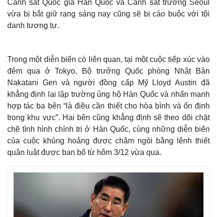
Cảnh sát Quốc gia Hàn Quốc và Cảnh sát trưởng Seoul
vừa bị bắt giữ rạng sáng nay cũng sẽ bị cáo buộc với tội
danh tương tự.
Trong một diễn biến có liên quan, tại một cuộc tiếp xúc vào
đêm qua ở Tokyo, Bộ trưởng Quốc phòng Nhật Bản
Nakatani Gen và người đồng cấp Mỹ Lloyd Austin đã
khẳng định lại lập trường ủng hộ Hàn Quốc và nhấn mạnh
hợp tác ba bên “là điều cần thiết cho hòa bình và ổn định
trong khu vực”. Hai bên cũng khẳng định sẽ theo dõi chặt
chẽ tình hình chính trị ở Hàn Quốc, cùng những diễn biến
Thế giới
Multimedia
của cuộc khủng hoảng được châm ngòi bằng lệnh thiết
quân luật được ban bố từ hôm 3/12 vừa qua.
Quan sát
Video
Cuộc sống đó đây
Ảnh
Hồ sơ
E-Magazine
Infographic