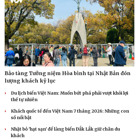
Bảo tàng Tưởng niệm Hòa bình tại Nhật Bản đón
lượng khách kỷ lục
Văn hóa
Giải trí
Du lịch biển Việt Nam: Muốn bứt phá phải vượt khỏi lợi
thế tự nhiên
Sân khấu - Điện ảnh
Nghệ sĩ
Văn học
Thời trang
Khách quốc tế đến Việt Nam 7 tháng 2026: Những con
Âm nhạc
Sao Việt
số nổi bật
Di sản
Nhặt bỏ 'hạt sạn' để làng biển Đắk Lắk giữ chân du
khách