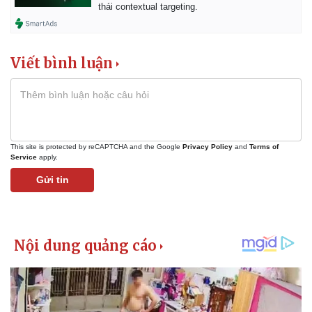
thái contextual targeting.
Viết bình luận
This site is protected by reCAPTCHA and the Google
Privacy Policy
and
Terms of
Service
apply.
Gửi tin
Kinh tế
Thị trường
Bất động sản
Giá vàng
Khởi nghiệp
Tiêu dùng
Tỷ giá
Chứng khoán