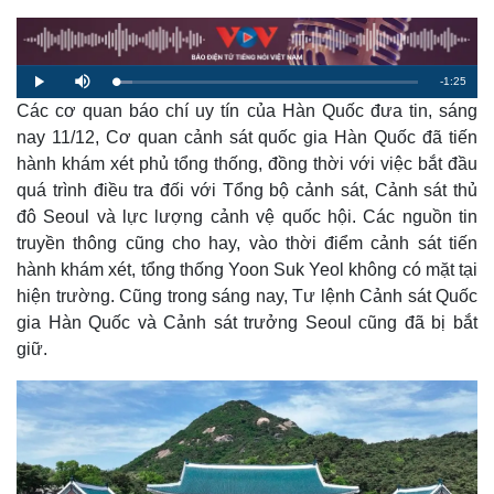
R
-
1:25
L
P
M
o
l
u
a
Các cơ quan báo chí uy tín của Hàn Quốc đưa tin, sáng
a
t
e
d
y
e
e
nay 11/12, Cơ quan cảnh sát quốc gia Hàn Quốc đã tiến
d
m
:
hành khám xét phủ tổng thống, đồng thời với việc bắt đầu
5
.
a
4
quá trình điều tra đối với Tổng bộ cảnh sát, Cảnh sát thủ
5
%
đô Seoul và lực lượng cảnh vệ quốc hội. Các nguồn tin
i
truyền thông cũng cho hay, vào thời điểm cảnh sát tiến
n
hành khám xét, tổng thống Yoon Suk Yeol không có mặt tại
i
hiện trường. Cũng trong sáng nay, Tư lệnh Cảnh sát Quốc
n
gia Hàn Quốc và Cảnh sát trưởng Seoul cũng đã bị bắt
giữ.
g
T
i
m
e