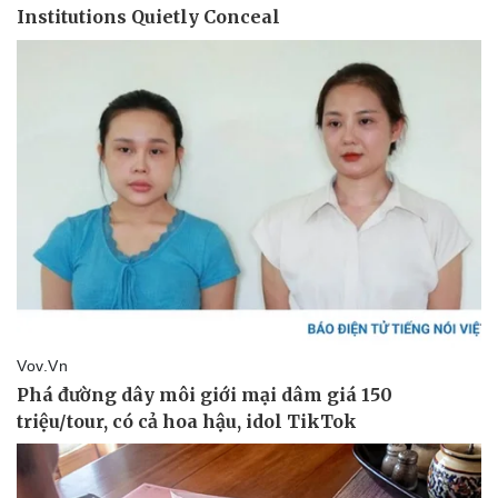
Vụ án
Vũ khí
Tin nóng
Việt Nam
Tư vấn luật
Phân tích