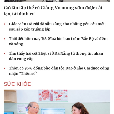
Cư dân tập thể cũ Giảng Võ mong sớm được cải
tạo, tái định cư
Giáo viên Hà Nội đã sẵn sàng cho những yêu cầu mới
sau sắp xếp trường lớp
Thời tiết hôm nay 7/8: Mưa lớn bao trùm Bắc Bộ về đêm
và sáng
Tìm thấy hài cốt 2 liệt sĩ ở Đà Nẵng từ thông tin nhân
dân cung cấp
Thôn có 95% đồng bào dân tộc Dao ở Lào Cai được công
nhận "Thôn số"
SỨC KHỎE
Du lịch
Podcast
Tư vấn
Câu chuyện thời sự
Săn Tour
Đọc truyện đêm khuya
check-in
Cửa sổ tình yêu
Kể chuyện cho bé