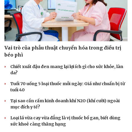
Hạt giống tâm hồn
Vai trò của phẫu thuật chuyển hóa trong điều trị
béo phì
Chiết xuất đậu đen mang lại lợi ích gì cho sức khỏe, làn
da?
Tuổi 70 uống 5 loại thuốc mỗi ngày: Giá như chuẩn bị từ
tuổi 40
Tại sao cần cấm kinh doanh khí N2O (khí cười) ngoài
mục đích y tế?
Loại lá vừa cay vừa đắng là vị thuốc bổ gan, biết dùng
sức khoẻ càng thăng hạng