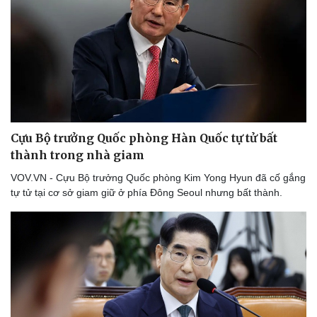
Thể thao
Ô tô - Xe máy
Bóng đá
Ô tô
Lịch thi đấu bóng đá
Xe máy
Thế giới thể thao
Tư vấn
eSports
Hậu trường
Cựu Bộ trưởng Quốc phòng Hàn Quốc tự tử bất
thành trong nhà giam
VOV.VN - Cựu Bộ trưởng Quốc phòng Kim Yong Hyun đã cố gắng
tự tử tại cơ sở giam giữ ở phía Đông Seoul nhưng bất thành.