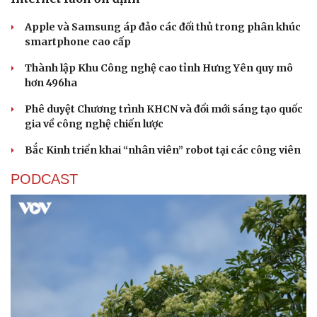
Apple và Samsung áp đảo các đối thủ trong phân khúc
smartphone cao cấp
Thành lập Khu Công nghệ cao tỉnh Hưng Yên quy mô
hơn 496ha
Phê duyệt Chương trình KHCN và đổi mới sáng tạo quốc
Sức khỏe
Đời sống
gia về công nghệ chiến lược
Dinh dưỡng - món ngon
Nhà đẹp
Cây thuốc
Blog
Bắc Kinh triển khai “nhân viên” robot tại các công viên
Sản phụ khoa
Tình yêu - Gia đình
Nhi khoa
PODCAST
Nam khoa
Làm đẹp - giảm cân
Phòng mạch online
Ăn sạch sống khỏe