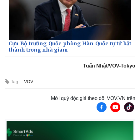
Cựu Bộ trưởng Quốc phòng Hàn Quốc tự tử bất
thành trong nhà giam
Tuấn Nhật/VOV-Tokyo
Tag:
VOV
Mời quý độc giả theo dõi VOV.VN trên