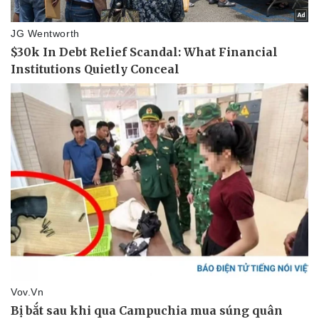
Sức khỏe
Đời sống
Dinh dưỡng - món ngon
Nhà đẹp
Cây thuốc
Blog
Sản phụ khoa
Tình yêu - Gia đình
Nhi khoa
Nam khoa