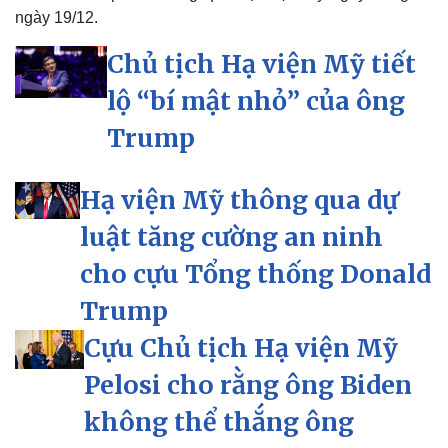
ngày 19/12.
Chủ tịch Hạ viện Mỹ tiết
lộ “bí mật nhỏ” của ông
Kinh tế
Thị trường
Trump
Bất động sản
Giá vàng
Khởi nghiệp
Tiêu dùng
Tỷ giá
Hạ viện Mỹ thông qua dự
Chứng khoán
Giá cà phê
luật tăng cường an ninh
cho cựu Tổng thống Donald
Trump
Cựu Chủ tịch Hạ viện Mỹ
Pelosi cho rằng ông Biden
không thể thắng ông