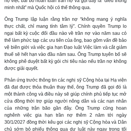
hộ việc bãi bỏ hoàn toàn trần nợ và gọi đây là “điều thông
Hồ sơ
E-Magazine
minh nhất” mà Quốc hội có thể thông qua.
Infographic
Ông Trump lập luận rằng trần nợ “không mang ý nghĩa
thực chất, chỉ mang tính tâm lý”. Chính quyền Trump lo
ngại bất kỳ cuộc đối đầu nào về trần nợ vào năm sau có
thể làm phức tạp các ưu tiên của ông, bao gồm vấn đề bảo
vệ biên giới và việc gia hạn Đạo luật Việc làm và cắt giảm
thuế sẽ hết hạn vào đầu năm sau. Ông Trump tuyên bố sẽ
không phê duyệt bất kỳ gói chi tiêu nào nếu trần nợ không
được giải quyết.
Phản ứng trước thông tin các nghị sỹ Cộng hòa tại Hạ viện
đã đạt được thỏa thuận thay thế, ông Trump đã gọi đó là
một thành công và điều này sẽ giúp chính phủ tiếp tục mở
cửa đồng thời trợ giúp người nông dân và các nạn nhân
của những trận bão gần đây. Ông Trump cũng hoan
nghênh việc gia hạn trần nợ thêm 2 năm tới ngày
30/1/2027 đồng thời kêu gọi các nghị sỹ Cộng hòa và Dân
chủ sớm bỏ phiếu thông qua dự luật này ngay trong tối