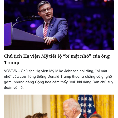
Chủ tịch Hạ viện Mỹ tiết lộ “bí mật nhỏ” của ông
Trump
VOV.VN - Chủ tịch Hạ viện Mỹ Mike Johnson nói rằng, “bí mật
Du lịch
Podcast
nhỏ” của cựu Tổng thống Donald Trump thực ra chẳng có gì ghê
gớm, nhưng đảng Cộng hòa cảm thấy “vui” khi đảng Dân chủ suy
Tư vấn
Câu chuyện thời sự
đoán về nó.
Săn Tour
Đọc truyện đêm khuya
check-in
Cửa sổ tình yêu
Kể chuyện cho bé
Hạt giống tâm hồn