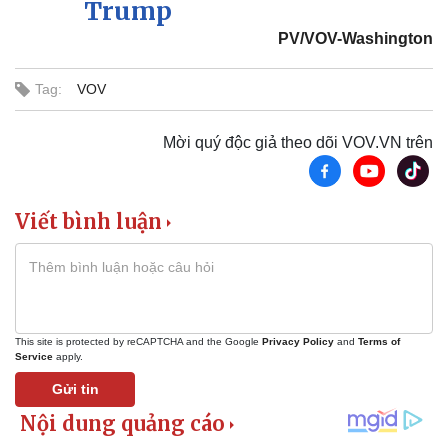
Trump
PV/VOV-Washington
Tag:
VOV
Mời quý độc giả theo dõi VOV.VN trên
Viết bình luận
Pháp luật
Quân sự - Quốc phòng
Vụ án
Vũ khí
Tin nóng
Việt Nam
This site is protected by reCAPTCHA and the Google
Privacy Policy
and
Terms of
Tư vấn luật
Phân tích
Service
apply.
Gửi tin