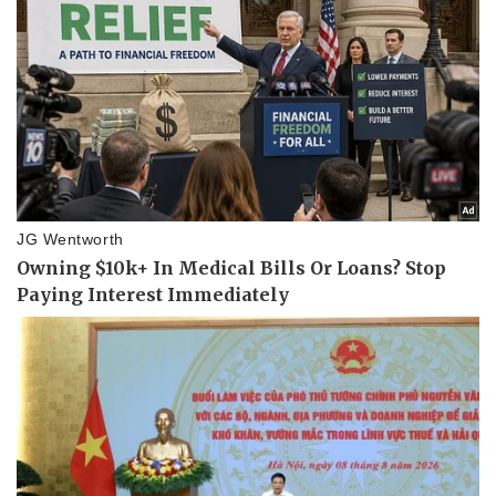
Bóng đá
Ô tô
Lịch thi đấu bóng đá
Xe máy
Thế giới thể thao
Tư vấn
eSports
Hậu trường