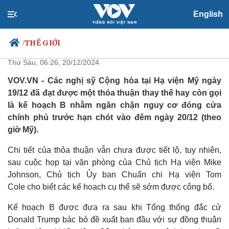
English
Các nghị sỹ cộng hòa tại hạ viện
Mỹ đạt được kế hoạch B
THẾ GIỚI
/
Thứ Sáu, 06:26, 20/12/2024
VOV.VN - Các nghị sỹ Cộng hòa tại Hạ viện Mỹ ngày
19/12 đã đạt được một thỏa thuận thay thế hay còn gọi
Chính trị
Xã hội
là kế hoạch B nhằm ngăn chặn nguy cơ đóng cửa
Đảng
Tin 24h
chính phủ trước hạn chót vào đêm ngày 20/12 (theo
Tổ chức nhân sự
Dự báo thời tiết
giờ Mỹ).
Quốc hội
Giáo dục
Nhận diện sự thật
Dấu ấn VOV
Chi tiết của thỏa thuận vẫn chưa được tiết lộ, tuy nhiên,
Việc làm
sau cuộc họp tại văn phòng của Chủ tịch Hạ viện Mike
Biển đảo
Johnson, Chủ tịch Ủy ban Chuẩn chi Hạ viện Tom
Cole cho biết các kế hoạch cụ thể sẽ sớm được công bố.
Kế hoạch B được đưa ra sau khi Tổng thống đắc cử
Donald Trump bác bỏ đề xuất ban đầu với sự đồng thuận