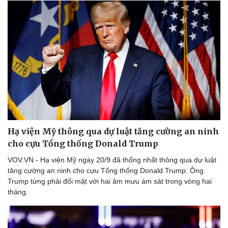
Văn hóa
Giải trí
Sân khấu - Điện ảnh
Nghệ sĩ
Văn học
Thời trang
Âm nhạc
Sao Việt
Di sản
Hạ viện Mỹ thông qua dự luật tăng cường an ninh
cho cựu Tổng thống Donald Trump
VOV.VN - Hạ viện Mỹ ngày 20/9 đã thống nhất thông qua dự luật
tăng cường an ninh cho cựu Tổng thống Donald Trump. Ông
Trump từng phải đối mặt với hai âm mưu ám sát trong vòng hai
tháng.