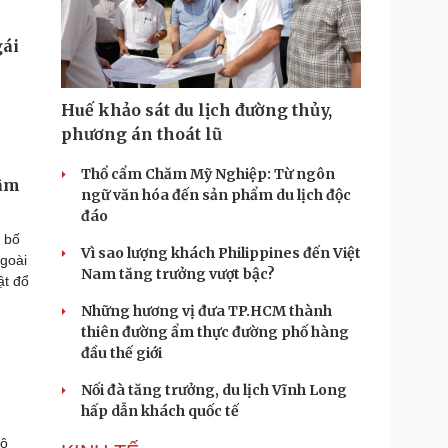
Huế khảo sát du lịch đường thủy,
phương án thoát lũ
Thổ cẩm Chăm Mỹ Nghiệp: Từ ngôn
 âm
ngữ văn hóa đến sản phẩm du lịch độc
đáo
 bố
Vì sao lượng khách Philippines đến Việt
goài
Nam tăng trưởng vượt bậc?
ật đổ
Những hương vị đưa TP.HCM thành
thiên đường ẩm thực đường phố hàng
đầu thế giới
Nối đà tăng trưởng, du lịch Vĩnh Long
hấp dẫn khách quốc tế
bộ