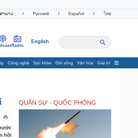
ສາລາວ
/
Русский
/
Español
/
ไทย
English
dcast
Radio
ệp
Công nghệ
Sức khỏe
Đời sống
Văn hóa
Giải trí
inh tế
Thị trường
ất động sản
Giá vàng
hởi nghiệp
Tiêu dùng
Tỷ giá
ỉ
QUÂN SỰ - QUỐC PHÒNG
Chứng khoán
Giá cà phê
oanh nghiệp
Công nghệ
 nước
n hồi
hông tin doanh nghiệp
Sành điệu