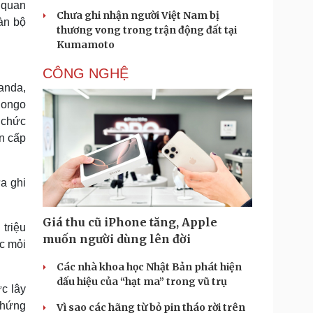
 quan
Chưa ghi nhận người Việt Nam bị
oàn bộ
thương vong trong trận động đất tại
Kumamoto
CÔNG NGHỆ
anda,
Congo
 chức
ẩn cấp
a ghi
Giá thu cũ iPhone tăng, Apple
triệu
muốn người dùng lên đời
c mỏi
Các nhà khoa học Nhật Bản phát hiện
dấu hiệu của “hạt ma” trong vũ trụ
c lây
 chứng
Vì sao các hãng từ bỏ pin tháo rời trên