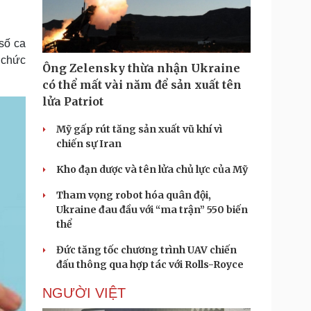
Doanh nghiệp 24h
Tin Công nghệ
Doanh nhân
Trải nghiệm
ì cộng đồng
Chuyển đổi số
số ca
 chức
Ông Zelensky thừa nhận Ukraine
u lịch
Podcast
có thể mất vài năm để sản xuất tên
Tư vấn
Câu chuyện thời sự
lửa Patriot
Săn Tour
Đọc truyện đêm khuya
heck-in
Cửa sổ tình yêu
Mỹ gấp rút tăng sản xuất vũ khí vì
Kể chuyện cho bé
chiến sự Iran
Hạt giống tâm hồn
Kho đạn dược và tên lửa chủ lực của Mỹ
Tham vọng robot hóa quân đội,
Ukraine đau đầu với “ma trận” 550 biến
thể
Đức tăng tốc chương trình UAV chiến
đấu thông qua hợp tác với Rolls-Royce
NGƯỜI VIỆT