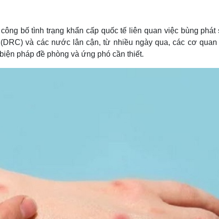
Lịch thi đấu bóng đá
Xe máy
Thế giới thể thao
Tư vấn
eSports
V
ông bố tình trạng khẩn cấp quốc tế liên quan việc bùng phát 
Hậu trường
(DRC) và các nước lân cận, từ nhiều ngày qua, các cơ quan
Văn hóa
Giải trí
D
biện pháp đề phòng và ứng phó cần thiết.
Sân khấu - Điện ảnh
Nghệ sĩ
Văn học
Thời trang
Âm nhạc
Sao Việt
c
Di sản