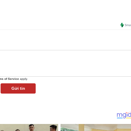
ms of Service
apply.
Gửi tin