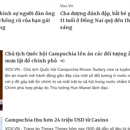
Chủ tịch Quốc hội Campuchia lên án các đối tượng
mưu lật đổ chính phủ
VOV.VN - Chủ tịch Quốc hội Campuchia Khuon Sudary vừa ra tuyên
lên án mạnh mẽ hành động gần đây của một số đối tượng ở nước n
với ý đồ gây bất ổn chính trị và mất trật tự xã hội trong nước nhằm l
Chính phủ hợp pháp do Thủ tướng Hun Manet lãnh đạo.
Campuchia thu hơn 24 triệu USD từ Casino
VOV.VN - Trang tin Thmey Thmey hôm nay (9/8) đã dẫn số liệu từ 