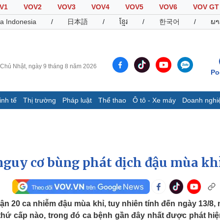
V1
VOV2
VOV3
VOV4
VOV5
VOV6
VOV GT
a Indonesia
/
日本語
/
ខ្មែរ
/
한국어
/
ພາ
Chủ Nhật, ngày 9 tháng 8 năm 2026
Po
inh tế
Thị trường
Pháp luật
Thể thao
Ô tô - Xe máy
Doanh nghi
Thế giới
Multimedia
K
Quan sát
Video
B
Cuộc sống đó đây
Ảnh
K
Hồ sơ
E-Magazine
nguy cơ bùng phát dịch đậu mùa kh
Infographic
Thể thao
Ô tô - Xe máy
D
n 20 ca nhiễm đậu mùa khỉ, tuy nhiên tính đến ngày 13/8,
thứ cấp nào, trong đó ca bệnh gần đây nhất được phát hiệ
Bóng đá
Ô tô
T