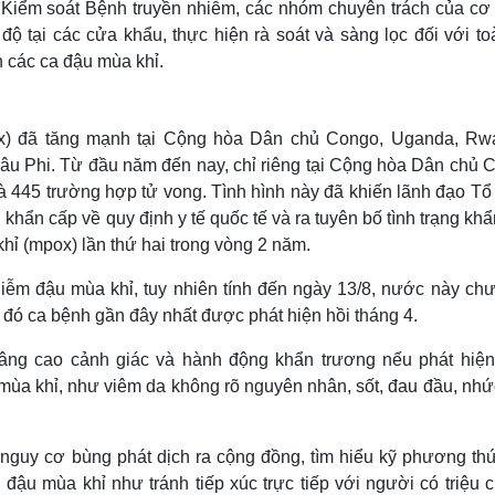
Kiểm soát Bệnh truyền nhiễm, các nhóm chuyên trách của cơ
độ tại các cửa khẩu, thực hiện rà soát và sàng lọc đối với t
 các ca đậu mùa khỉ.
ox) đã tăng mạnh tại Cộng hòa Dân chủ Congo, Uganda, Rw
châu Phi. Từ đầu năm đến nay, chỉ riêng tại Cộng hòa Dân chủ 
à 445 trường hợp tử vong. Tình hình này đã khiến lãnh đạo Tổ
khẩn cấp về quy định y tế quốc tế và ra tuyên bố tình trạng kh
hỉ (mpox) lần thứ hai trong vòng 2 năm.
ễm đậu mùa khỉ, tuy nhiên tính đến ngày 13/8, nước này chư
 đó ca bệnh gần đây nhất được phát hiện hồi tháng 4.
ng cao cảnh giác và hành động khẩn trương nếu phát hiện 
mùa khỉ, như viêm da không rõ nguyên nhân, sốt, đau đầu, nhứ
guy cơ bùng phát dịch ra cộng đồng, tìm hiểu kỹ phương thứ
 đậu mùa khỉ như tránh tiếp xúc trực tiếp với người có triệu