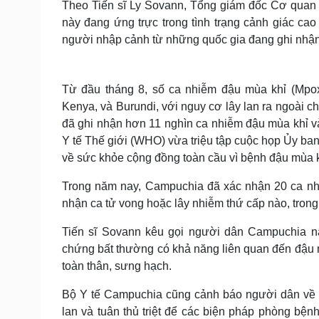
Theo Tiến sĩ Ly Sovann, Tổng giám đốc Cơ quan 
này đang ứng trực trong tình trạng cảnh giác cao 
người nhập cảnh từ những quốc gia đang ghi nhận
Từ đầu tháng 8, số ca nhiễm đậu mùa khỉ (Mp
Kenya, và Burundi, với nguy cơ lây lan ra ngoài 
đã ghi nhận hơn 11 nghìn ca nhiễm đậu mùa khỉ v
Y tế Thế giới (WHO) vừa triệu tập cuộc họp Ủy ban 
về sức khỏe cộng đồng toàn cầu vì bệnh đậu mùa k
Trong năm nay, Campuchia đã xác nhận 20 ca nhi
nhận ca tử vong hoặc lây nhiễm thứ cấp nào, trong
Tiến sĩ Sovann kêu gọi người dân Campuchia nâ
chứng bất thường có khả năng liên quan đến đậu 
toàn thân, sưng hạch.
Bộ Y tế Campuchia cũng cảnh báo người dân về n
lan và tuân thủ triệt để các biện pháp phòng bệnh