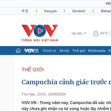
VO
中文
/
français
/
Deutsch
/
Bahas
36°C
Hà Nội
Chính trị
Xã hội
Thế giới
Multimedia
K
Chính trị
Xã hội
Đảng
Tin 24h
THẾ GIỚI
Tổ chức nhân sự
Dự báo thời tiết
Quốc hội
Giáo dục
Campuchia cảnh giác trước 
Nhận diện sự thật
Dấu ấn VOV
Việc làm
Biển đảo
Thứ Sáu, 15:01, 16/08/2024
Pháp luật
Quân sự - Quốc phòng
VOV.VN - Trong năm nay, Campuchia đã xác nhậ
này chưa ghi nhận ca tử vong hoặc lây nhiễm 
Vụ án
Vũ khí