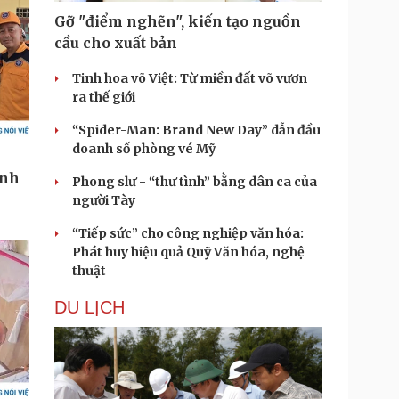
Gỡ "điểm nghẽn", kiến tạo nguồn
cầu cho xuất bản
Tinh hoa võ Việt: Từ miền đất võ vươn
ra thế giới
“Spider-Man: Brand New Day” dẫn đầu
doanh số phòng vé Mỹ
Phong slư - “thư tình” bằng dân ca của
người Tày
“Tiếp sức” cho công nghiệp văn hóa:
Phát huy hiệu quả Quỹ Văn hóa, nghệ
thuật
DU LỊCH