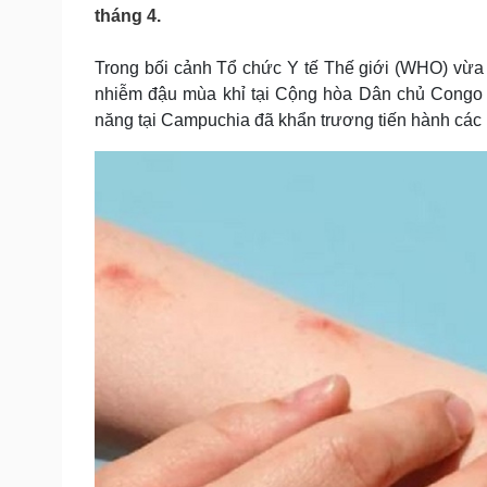
Tin nóng
Việt Nam
tháng 4.
Tư vấn luật
Phân tích
Trong bối cảnh Tổ chức Y tế Thế giới (WHO) vừa c
nhiễm đậu mùa khỉ tại Cộng hòa Dân chủ Congo 
Sức khỏe
Đời sống
năng tại Campuchia đã khẩn trương tiến hành các 
Dinh dưỡng - món ngon
Nhà đẹp
Cây thuốc
Blog
Sản phụ khoa
Tình yêu - Gia đình
Nhi khoa
Nam khoa
Làm đẹp - giảm cân
Phòng mạch online
Ăn sạch sống khỏe
Cải chính