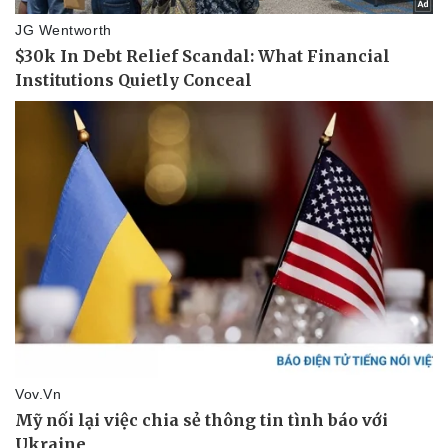
Vụ án
Vũ khí
Tin nóng
Việt Nam
Tư vấn luật
Phân tích