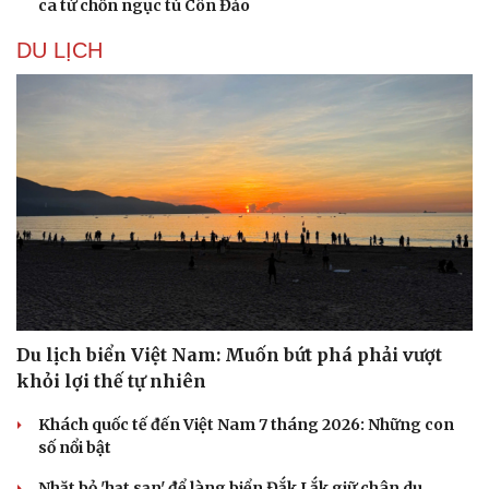
ca từ chốn ngục tù Côn Đảo
DU LỊCH
Văn hóa
Giải trí
Sân khấu - Điện ảnh
Nghệ sĩ
Du lịch biển Việt Nam: Muốn bứt phá phải vượt
Văn học
Thời trang
khỏi lợi thế tự nhiên
Âm nhạc
Sao Việt
Di sản
Khách quốc tế đến Việt Nam 7 tháng 2026: Những con
số nổi bật
Nhặt bỏ 'hạt sạn' để làng biển Đắk Lắk giữ chân du