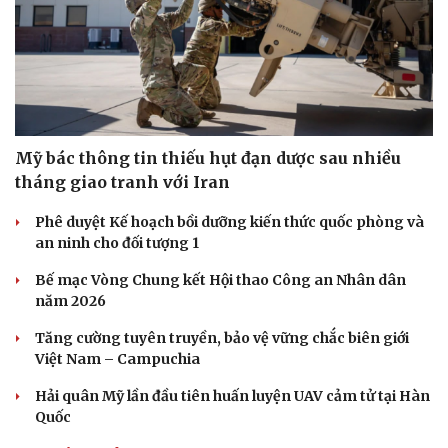
Doanh nghiệp
Công nghệ
Thông tin doanh nghiệp
Sành điệu
Doanh nghiệp 24h
Tin Công nghệ
Mỹ bác thông tin thiếu hụt đạn dược sau nhiều
Doanh nhân
Trải nghiệm
tháng giao tranh với Iran
Vì cộng đồng
Chuyển đổi số
Phê duyệt Kế hoạch bồi dưỡng kiến thức quốc phòng và
an ninh cho đối tượng 1
Bế mạc Vòng Chung kết Hội thao Công an Nhân dân
năm 2026
Tăng cường tuyên truyền, bảo vệ vững chắc biên giới
Việt Nam – Campuchia
Hải quân Mỹ lần đầu tiên huấn luyện UAV cảm tử tại Hàn
Quốc