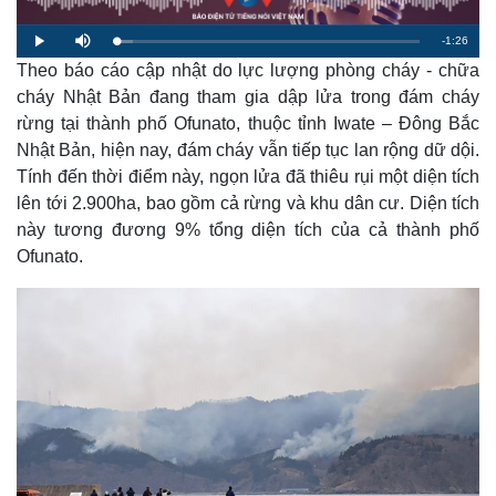
R
-
1:26
L
P
M
o
l
u
a
Theo báo cáo cập nhật do lực lượng phòng cháy - chữa
a
t
e
d
y
e
e
cháy Nhật Bản đang tham gia dập lửa trong đám cháy
d
m
:
rừng tại thành phố Ofunato, thuộc tỉnh Iwate – Đông Bắc
5
.
a
3
Nhật Bản, hiện nay, đám cháy vẫn tiếp tục lan rộng dữ dội.
9
%
Tính đến thời điểm này, ngọn lửa đã thiêu rụi một diện tích
i
lên tới 2.900ha, bao gồm cả rừng và khu dân cư. Diện tích
n
này tương đương 9% tổng diện tích của cả thành phố
i
Ofunato.
n
g
T
i
m
e