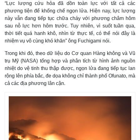
“Lực lượng cứu hỏa đã dồn toàn lực với tất cả các
phương tiện để khống chế ngọn lửa. Hiện nay, lực lượng
này vẫn đang tiếp tục chữa cháy với phương châm hôm
sau nỗ lực hơn hôm trước. Tuy nhiên, vì suốt tuần qua,
thời tiết quá hanh khô, nhìn từ thực tế, có thể nói đây là
nhiệm vụ vô cùng khó khăn” ông Fuchigami nói.
Trong khi đó, theo dữ liệu do Cơ quan Hàng không và Vũ
trụ Mỹ (NASA) tổng hợp và phân tích từ hình ảnh nguồn
nhiệt do vệ tinh thu thập được, ngọn lửa đang tiếp tục lan
rộng lên phía bắc, đe dọa không chỉ thành phố Ofunato, mà
cả các địa phương lân cận.
Thế giới
Multimedia
Quan sát
Video
Cuộc sống đó đây
Ảnh
Hồ sơ
E-Magazine
Infographic