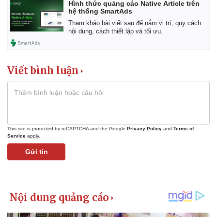
Hình thức quảng cáo Native Article trên
hệ thống SmartAds
Tham khảo bài viết sau để nắm vị trí, quy cách
nội dung, cách thiết lập và tối ưu.
Viết bình luận
This site is protected by reCAPTCHA and the Google
Privacy Policy
and
Terms of
Service
apply.
Gửi tin
Kinh tế
Thị trường
Bất động sản
Giá vàng
Khởi nghiệp
Tiêu dùng
Tỷ giá
Chứng khoán