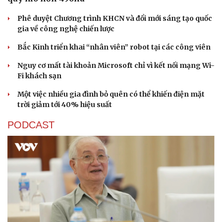
Phê duyệt Chương trình KHCN và đổi mới sáng tạo quốc
gia về công nghệ chiến lược
Bắc Kinh triển khai “nhân viên” robot tại các công viên
Nguy cơ mất tài khoản Microsoft chỉ vì kết nối mạng Wi-
Fi khách sạn
Sức khỏe
Đời sống
Dinh dưỡng - món ngon
Nhà đẹp
Một việc nhiều gia đình bỏ quên có thể khiến điện mặt
Cây thuốc
Blog
trời giảm tới 40% hiệu suất
Sản phụ khoa
Tình yêu - Gia đình
Nhi khoa
PODCAST
Nam khoa
Làm đẹp - giảm cân
Phòng mạch online
Ăn sạch sống khỏe