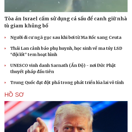
Tòa án Israel cấm sử dụng cá sấu để canh giữ nhà
tù giam khủng bố
Người di cư ngã gục sau khi bơi từ Ma Rốc sang Ceuta
Thái Lan cảnh báo phụ huynh, học sinh về ma túy LSD
“đội lốt” tem hoạt hình
UNESCO vinh danh Sarnath (Ấn Độ) - nơi Đức Phật
thuyết pháp đầu tiên
Trung Quốc đạt đột phá trong phát triển lúa lai vô tính
HỒ SƠ