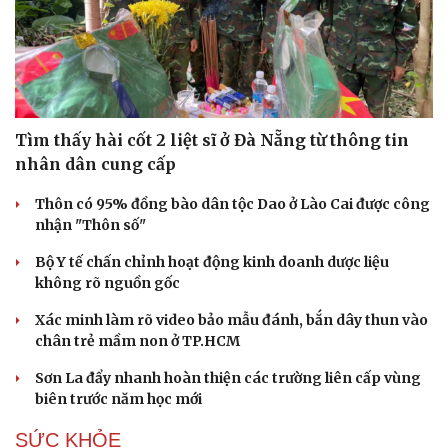
Tìm thấy hài cốt 2 liệt sĩ ở Đà Nẵng từ thông tin
nhân dân cung cấp
Thôn có 95% đồng bào dân tộc Dao ở Lào Cai được công
nhận "Thôn số"
Bộ Y tế chấn chỉnh hoạt động kinh doanh dược liệu
không rõ nguồn gốc
Xác minh làm rõ video bảo mẫu đánh, bắn dây thun vào
chân trẻ mầm non ở TP.HCM
Du lịch
Podcast
Sơn La đẩy nhanh hoàn thiện các trường liên cấp vùng
Tư vấn
Câu chuyện thời sự
biên trước năm học mới
Săn Tour
Đọc truyện đêm khuya
check-in
Cửa sổ tình yêu
SỨC KHỎE
Kể chuyện cho bé