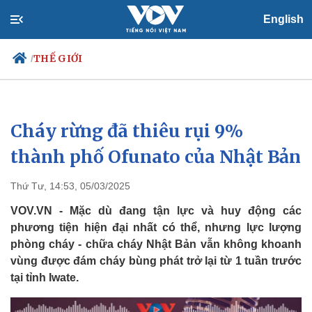
English
THẾ GIỚI
/
Cháy rừng đã thiêu rụi 9%
Chính trị
Xã hội
Đảng
Tin 24h
thành phố Ofunato của Nhật Bản
Tổ chức nhân sự
Dự báo thời tiết
Quốc hội
Giáo dục
Thứ Tư, 14:53, 05/03/2025
Nhận diện sự thật
Dấu ấn VOV
Việc làm
VOV.VN - Mặc dù đang tận lực và huy động các
Biển đảo
phương tiện hiện đại nhất có thể, nhưng lực lượng
phòng cháy - chữa cháy Nhật Bản vẫn không khoanh
vùng được đám cháy bùng phát trở lại từ 1 tuần trước
tại tỉnh Iwate.