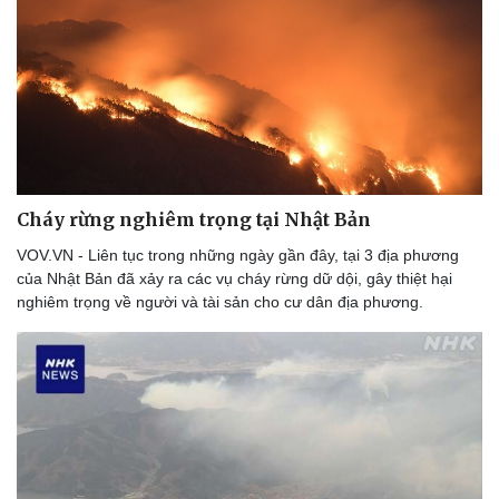
Thể thao
Ô tô - Xe máy
Bóng đá
Ô tô
Lịch thi đấu bóng đá
Xe máy
Thế giới thể thao
Tư vấn
eSports
Hậu trường
Cháy rừng nghiêm trọng tại Nhật Bản
VOV.VN - Liên tục trong những ngày gần đây, tại 3 địa phương
của Nhật Bản đã xảy ra các vụ cháy rừng dữ dội, gây thiệt hại
nghiêm trọng về người và tài sản cho cư dân địa phương.