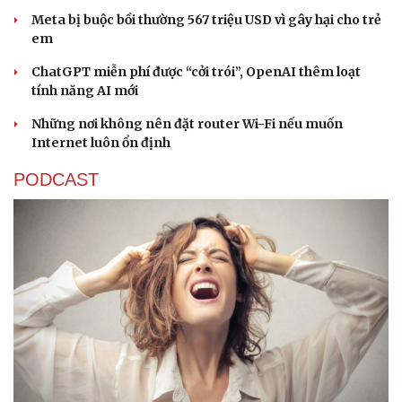
Meta bị buộc bồi thường 567 triệu USD vì gây hại cho trẻ
em
ChatGPT miễn phí được “cởi trói”, OpenAI thêm loạt
tính năng AI mới
Những nơi không nên đặt router Wi-Fi nếu muốn
Sức khỏe
Đời sống
Internet luôn ổn định
Dinh dưỡng - món ngon
Nhà đẹp
PODCAST
Cây thuốc
Blog
Sản phụ khoa
Tình yêu - Gia đình
Nhi khoa
Nam khoa
Làm đẹp - giảm cân
Phòng mạch online
Ăn sạch sống khỏe