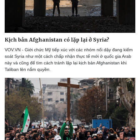
Thể thao
Ô tô - Xe máy
Bóng đá
Ô tô
Lịch thi đấu bóng đá
Xe máy
Thế giới thể thao
Tư vấn
eSports
Kịch bản Afghanistan có lặp lại ở Syria?
Hậu trường
VOV.VN - Giới chức Mỹ tiếp xúc với các nhóm nổi dậy đang kiểm
soát Syria như một cách chấp nhận thực tế mới ở quốc gia Arab
này và cũng để tìm cách tránh lặp lại kịch bản Afghanistan khi
Taliban lên nắm quyền.