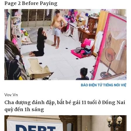
Vụ án
Vũ khí
Tin nóng
Việt Nam
Tư vấn luật
Phân tích