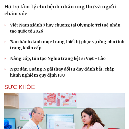
Hỗ trợ tâm lý cho bệnh nhân ung thư và người
chăm sóc
Việt Nam giành 7 huy chương tại Olympic Trí tuệ nhân
tạo quốc tế 2026
Ban hành danh mục trang thiết bị phục vụ ứng phó tình
trạng khẩn cấp
Nâng cấp, tôn tạo Nghĩa trang liệt sĩ Việt - Lào
Ngư dân Quảng Ngãi thay đổi tư duy đánh bắt, chấp
hành nghiêm quy định IUU
SỨC KHỎE
Du lịch
Podcast
Tư vấn
Câu chuyện thời sự
Săn Tour
Đọc truyện đêm khuya
check-in
Cửa sổ tình yêu
Kể chuyện cho bé