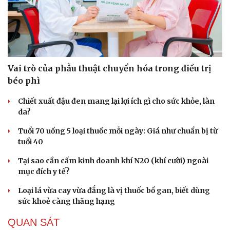
Hạt giống tâm hồn
Vai trò của phẫu thuật chuyển hóa trong điều trị
béo phì
Chiết xuất đậu đen mang lại lợi ích gì cho sức khỏe, làn
da?
Tuổi 70 uống 5 loại thuốc mỗi ngày: Giá như chuẩn bị từ
tuổi 40
Tại sao cần cấm kinh doanh khí N2O (khí cười) ngoài
mục đích y tế?
Loại lá vừa cay vừa đắng là vị thuốc bổ gan, biết dùng
sức khoẻ càng thăng hạng
QUAN SÁT