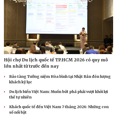
Hội chợ Du lịch quốc tế TP.HCM 2026 có quy mô
lớn nhất từ trước đến nay
Bảo tàng Tưởng niệm Hòa bình tại Nhật Bản đón lượng
Văn hóa
Giải trí
khách kỷ lục
Sân khấu - Điện ảnh
Nghệ sĩ
Văn học
Thời trang
Du lịch biển Việt Nam: Muốn bứt phá phải vượt khỏi lợi
Âm nhạc
Sao Việt
thế tự nhiên
Di sản
Khách quốc tế đến Việt Nam 7 tháng 2026: Những con
số nổi bật