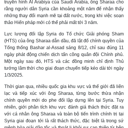
truyền hình Al Arabiya của Saudi Arabia, ông Sharaa cho
rằng người dân Syria cần khoảng một năm để nhận thấy
những thay đổi mạnh mẽ tại đất nước, trong khi việc soạn
thảo Hiến pháp mới có thể phải mất tới 3 năm.
Lực lượng đối lập Syria do Tổ chức Giải phóng Sham
(HTS) của ông Sharaa dẫn dầu, đã lật đổ chính quyền của
Tổng thống Bashar al-Assad sáng 8/12, chỉ sau đúng 11
ngày phát động chiến dịch tấn công quân đội Chính phủ.
Một ngày sau đó, HTS và các đồng minh chỉ định Thủ
tướng lâm thời cho giai đoạn chuyển tiếp kéo dài tới ngày
1/3/2025.
Thế giới
Multimedia
Thời gian qua, nhiều quốc gia khu vực và thế giới đã liên
Quan sát
Video
lạc và tiếp xúc với ông Sharaa, từng bước thừa nhận
Cuộc sống đó đây
Ảnh
chính quyền mới do phe đối lập dựng lên tại Syria. Tuy
Hồ sơ
E-Magazine
nhiên, giới phân tích khu vực đánh giá thách thức đặt ra
Infographic
với cá nhân ông Sharaa và toàn bộ tiến trình chính trị tại
Syria giai đoạn tới là rất thách thức, đặc biệt là trong sứ
mệnh hòa giải dân tộc và thoát li khỏi sự can thiệp từ bên