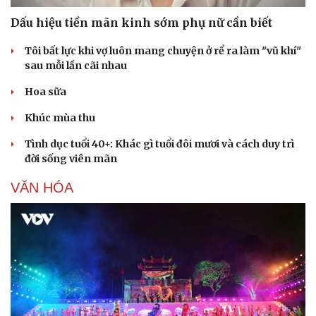
Dấu hiệu tiền mãn kinh sớm phụ nữ cần biết
Tôi bất lực khi vợ luôn mang chuyện ở rể ra làm "vũ khí"
sau mỗi lần cãi nhau
Hoa sữa
Khúc mùa thu
Tình dục tuổi 40+: Khác gì tuổi đôi mươi và cách duy trì
đời sống viên mãn
VĂN HÓA