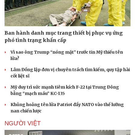
Doanh nghiệp
Công nghệ
Ban hành danh mục trang thiết bị phục vụ ứng
Thông tin doanh nghiệp
Sành điệu
phó tình trạng khẩn cấp
Doanh nghiệp 24h
Tin Công nghệ
Doanh nhân
Trải nghiệm
Vì sao ông Trump “nóng mặt” trước tin Mỹ thiếu tên
Vì cộng đồng
Chuyển đổi số
lửa?
Lâm Đồng lập đơn vị chuyên trách tìm kiếm, quy tập hài
cốt liệt sĩ
Mỹ duy trì sức mạnh tiêm kích F-22 tại Trung Đông
bằng “mạch máu” KC-135
Khủng hoảng tên lửa Patriot đẩy NATO vào thế lưỡng
nan chiến lược
NGƯỜI VIỆT