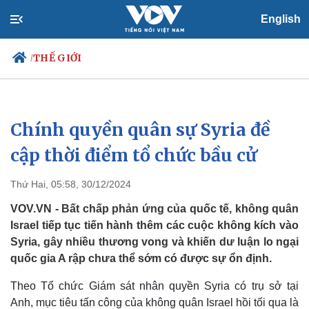
English
THẾ GIỚI
/
Chính quyền quân sự Syria đề
Chính trị
Xã hội
Đảng
Tin 24h
cập thời điểm tổ chức bầu cử
Tổ chức nhân sự
Dự báo thời tiết
Quốc hội
Giáo dục
Thứ Hai, 05:58, 30/12/2024
Nhận diện sự thật
Dấu ấn VOV
Việc làm
VOV.VN - Bất chấp phản ứng của quốc tế, không quân
Biển đảo
Israel tiếp tục tiến hành thêm các cuộc không kích vào
Syria, gây nhiều thương vong và khiến dư luận lo ngại
quốc gia A rập chưa thể sớm có được sự ổn định.
Theo Tổ chức Giám sát nhân quyền Syria có trụ sở tại
Anh, mục tiêu tấn công của không quân Israel hồi tối qua là