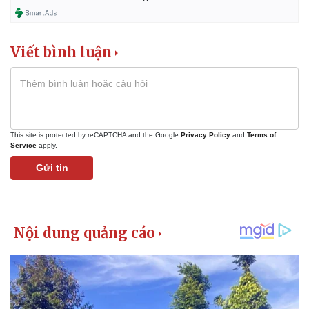
Viết bình luận
This site is protected by reCAPTCHA and the Google
Privacy Policy
and
Terms of
Service
apply.
Gửi tin
Kinh tế
Thị trường
Bất động sản
Giá vàng
Khởi nghiệp
Tiêu dùng
Tỷ giá
Chứng khoán