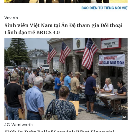
Kinh tế
Thị trường
Bất động sản
Giá vàng
Khởi nghiệp
Tiêu dùng
Tỷ giá
Chứng khoán