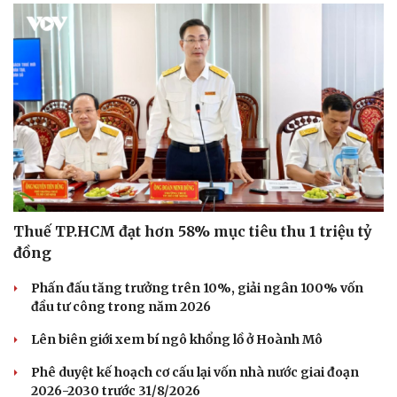
Thuế TP.HCM đạt hơn 58% mục tiêu thu 1 triệu tỷ
đồng
Văn hóa
Giải trí
Sân khấu - Điện ảnh
Nghệ sĩ
Phấn đấu tăng trưởng trên 10%, giải ngân 100% vốn
Văn học
Thời trang
đầu tư công trong năm 2026
Âm nhạc
Sao Việt
Lên biên giới xem bí ngô khổng lồ ở Hoành Mô
Di sản
Phê duyệt kế hoạch cơ cấu lại vốn nhà nước giai đoạn
2026-2030 trước 31/8/2026