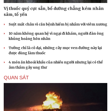
Vị thuốc quý cực sẵn, bổ dưỡng chẳng kém nhân
sâm, tổ yến
Suýt mất chân vì căn bệnh hiếm bị nhầm với viêm xương
10 năm không quan hệ vì ngại đi khám, người đàn ông
khủng hoảng hôn nhân
Tưởng chỉ là cỏ dại, những cây mọc ven đường này lại
được dùng làm thuốc
4 món ăn khoái khẩu của nhiều người nhưng lại có thể
âm thầm gây ung thư
QUAN SÁT
Du lịch
Podcast
Tư vấn
Câu chuyện thời sự
Săn Tour
Đọc truyện đêm khuya
check-in
Cửa sổ tình yêu
Kể chuyện cho bé