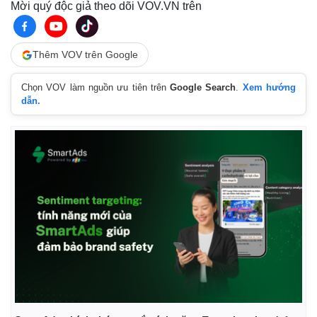
Mời quý độc giả theo dõi VOV.VN trên
Thêm VOV trên Google
Chọn VOV làm nguồn ưu tiên trên
Google Search
.
Xem hướng
dẫn.
Thế giới
Multimedia
Quan sát
Video
Cuộc sống đó đây
Ảnh
Hồ sơ
E-Magazine
Infographic