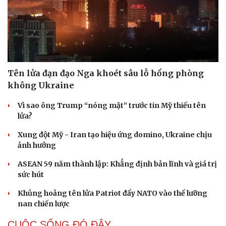
Hạt giống tâm hồn
Tên lửa đạn đạo Nga khoét sâu lỗ hổng phòng
không Ukraine
Vì sao ông Trump “nóng mặt” trước tin Mỹ thiếu tên
lửa?
Xung đột Mỹ - Iran tạo hiệu ứng domino, Ukraine chịu
ảnh hưởng
ASEAN 59 năm thành lập: Khẳng định bản lĩnh và giá trị
sức hút
Khủng hoảng tên lửa Patriot đẩy NATO vào thế lưỡng
nan chiến lược
CUỘC SỐNG ĐÓ ĐÂY