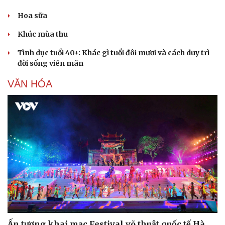
Hoa sữa
Khúc mùa thu
Tình dục tuổi 40+: Khác gì tuổi đôi mươi và cách duy trì
đời sống viên mãn
Sức khỏe
Đời sống
VĂN HÓA
Dinh dưỡng - món ngon
Nhà đẹp
Cây thuốc
Blog
Sản phụ khoa
Tình yêu - Gia đình
Nhi khoa
Nam khoa
Làm đẹp - giảm cân
Phòng mạch online
Ăn sạch sống khỏe
Ấn tượng khai mạc Festival võ thuật quốc tế Hà