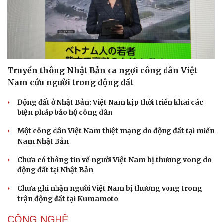
Doanh nghiệp
Công nghệ
Thông tin doanh nghiệp
Sành điệu
Truyền thông Nhật Bản ca ngợi công dân Việt
Doanh nghiệp 24h
Tin Công nghệ
Doanh nhân
Trải nghiệm
Nam cứu người trong động đất
Vì cộng đồng
Chuyển đổi số
Động đất ở Nhật Bản: Việt Nam kịp thời triển khai các
biện pháp bảo hộ công dân
Một công dân Việt Nam thiệt mạng do động đất tại miền
Nam Nhật Bản
Chưa có thông tin về người Việt Nam bị thương vong do
động đất tại Nhật Bản
Chưa ghi nhận người Việt Nam bị thương vong trong
trận động đất tại Kumamoto
CÔNG NGHỆ