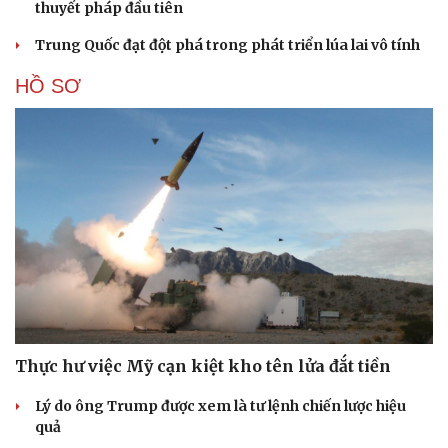
thuyết pháp đầu tiên
Trung Quốc đạt đột phá trong phát triển lúa lai vô tính
HỒ SƠ
Thực hư việc Mỹ cạn kiệt kho tên lửa đắt tiền
Lý do ông Trump được xem là tư lệnh chiến lược hiệu
quả
Cải chính