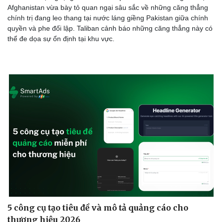
Afghanistan vừa bày tỏ quan ngại sâu sắc về những căng thẳng
Thể thao
Ô tô - Xe máy
chính trị đang leo thang tại nước láng giềng Pakistan giữa chính
Bóng đá
Ô tô
quyền và phe đối lập. Taliban cảnh báo những căng thẳng này có
Lịch thi đấu bóng đá
Xe máy
thể đe dọa sự ổn định tại khu vực.
Thế giới thể thao
Tư vấn
eSports
Hậu trường
5 công cụ tạo tiêu đề và mô tả quảng cáo cho
thương hiệu 2026