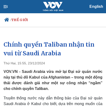
English
THẾ GIỚI
/
Chính quyền Taliban nhận tin
Chính trị
Xã hội
Đảng
Tin 24h
vui từ Saudi Arabia
Tổ chức nhân sự
Dự báo thời tiết
Quốc hội
Giáo dục
Thứ Hai, 15:55, 23/12/2024
Nhận diện sự thật
Dấu ấn VOV
Việc làm
VOV.VN - Saudi Arabia vừa mở lại Đại sứ quán nước
Biển đảo
này tại thủ đô Kabul của Afghanistan – trong một động
thái được đánh giá như một sự công nhận “ngầm”
cho chính quyền Taliban.
Truyền thông nước này dẫn thông báo của Đại sứ quán
Saudi Arabia ở Kabul cho biết, dựa trên mong muốn của