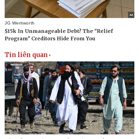
Vụ án
Vũ khí
Tin nóng
Việt Nam
Tư vấn luật
Phân tích
Tin liên quan