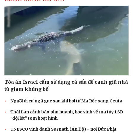
Tòa án Israel cấm sử dụng cá sấu để canh giữ nhà
tù giam khủng bố
Người di cư ngã gục sau khi bơi từ Ma Rốc sang Ceuta
Thái Lan cảnh báo phụ huynh, học sinh về ma túy LSD
“đội lốt” tem hoạt hình
UNESCO vinh danh Sarnath (Ấn Độ) - nơi Đức Phật