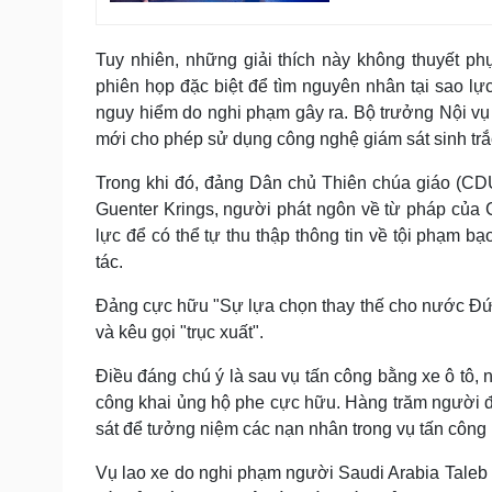
Tuy nhiên, những giải thích này không thuyết phụ
phiên họp đặc biệt để tìm nguyên nhân tại sao 
nguy hiểm do nghi phạm gây ra. Bộ trưởng Nội vụ
mới cho phép sử dụng công nghệ giám sát sinh tr
Trong khi đó, đảng Dân chủ Thiên chúa giáo (CD
Guenter Krings, người phát ngôn về từ pháp của
lực để có thể tự thu thập thông tin về tội phạm bạ
tác.
Đảng cực hữu "Sự lựa chọn thay thế cho nước Đứ
và kêu gọi "trục xuất".
Điều đáng chú ý là sau vụ tấn công bằng xe ô tô,
công khai ủng hộ phe cực hữu. Hàng trăm người đã
sát để tưởng niệm các nạn nhân trong vụ tấn công b
Vụ lao xe do nghi phạm người Saudi Arabia Taleb