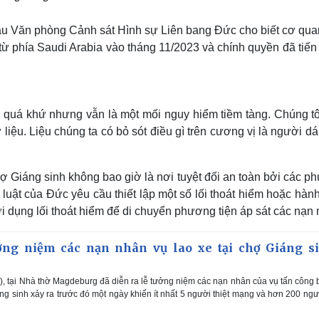
u Văn phòng Cảnh sát Hình sự Liên bang Đức cho biết cơ qua
 phía Saudi Arabia vào tháng 11/2023 và chính quyền đã tiến
 quá khứ nhưng vẫn là một mối nguy hiểm tiềm tàng. Chúng tô
 liệu. Liệu chúng ta có bỏ sót điều gì trên cương vị là người d
ợ Giáng sinh không bao giờ là nơi tuyệt đối an toàn bởi các p
 luật của Đức yêu cầu thiết lập một số lối thoát hiểm hoặc hàn
i dụng lối thoát hiểm để di chuyển phương tiện áp sát các nạn 
ởng niệm các nạn nhân vụ lao xe tại chợ Giáng s
), tại Nhà thờ Magdeburg đã diễn ra lễ tưởng niệm các nạn nhân của vụ tấn công
ng sinh xảy ra trước đó một ngày khiến ít nhất 5 người thiệt mạng và hơn 200 ngư