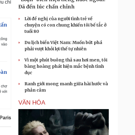
êu chí
Đã đến lúc chấn chỉnh
Lời đề nghị của người tình trẻ về
tấn
chuyện có con chung khiến tôi bế tắc ở
tuổi 80
 công
Du lịch biển Việt Nam: Muốn bứt phá
g vào
phải vượt khỏi lợi thế tự nhiên
Vì một phút buông thả sau hơi men, tôi
bàng hoàng phát hiện mắc bệnh tình
oàn
dục
Ranh giới mong manh giữa hài hước và
i chợ
phản cảm
ẽ với
VĂN HÓA
Paris