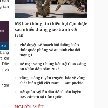
i sao
Doanh nghiệp 24h
Tin Công nghệ
ụ tấn
Doanh nhân
Trải nghiệm
ì cộng đồng
Chuyển đổi số
Mỹ bác thông tin thiếu hụt đạn dược
u lịch
Podcast
sau nhiều tháng giao tranh với
Tư vấn
Câu chuyện thời sự
Iran
Săn Tour
Đọc truyện đêm khuya
heck-in
Cửa sổ tình yêu
Phê duyệt Kế hoạch bồi dưỡng kiến
R
-
2:59
Kể chuyện cho bé
thức quốc phòng và an ninh cho đối
 bang
Hạt giống tâm hồn
e
tượng 1
c khi
m
Bế mạc Vòng Chung kết Hội thao Công
g. Đặc
a
an Nhân dân năm 2026
khí và
i
Tăng cường tuyên truyền, bảo vệ vững
n
chắc biên giới Việt Nam – Campuchia
 nghi
i
Hải quân Mỹ lần đầu tiên huấn luyện
UAV cảm tử tại Hàn Quốc
n
g
NGƯỜI VIỆT