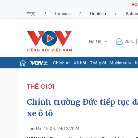
VO
中文
/
français
/
Deutsch
/
Bahas
26°C
Hà Nội
Chính trị
Xã hội
Thế giới
Multimedia
K
Chính trị
Xã hội
Đảng
Tin 24h
THẾ GIỚI
Tổ chức nhân sự
Dự báo thời tiết
Quốc hội
Giáo dục
Chính trường Đức tiếp tục 
Nhận diện sự thật
Dấu ấn VOV
Việc làm
xe ô tô
Biển đảo
Pháp luật
Quân sự - Quốc phòng
Thứ Ba, 15:06, 24/12/2024
Vụ án
Vũ khí