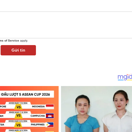
ms of Service
apply.
Gửi tin