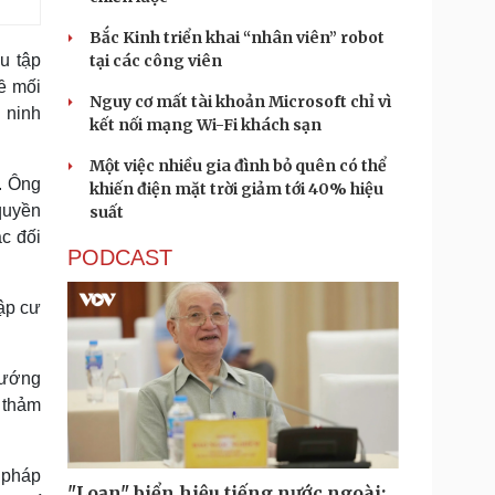
Bắc Kinh triển khai “nhân viên” robot
u tập
tại các công viên
ề mối
Nguy cơ mất tài khoản Microsoft chỉ vì
 ninh
kết nối mạng Wi-Fi khách sạn
Một việc nhiều gia đình bỏ quên có thể
. Ông
khiến điện mặt trời giảm tới 40% hiệu
quyền
suất
ác đối
PODCAST
ập cư
hướng
 thảm
 pháp
"Loạn" biển hiệu tiếng nước ngoài: