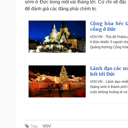
sớm ở Đức trong một vài tháng tới. Cử chi sẽ đặc 
để đánh giá các đảng phái chính trị.
Cộng hòa Séc t
công ở Đức
VOV.VN - Thủ đô Praha p
ở Đức khiến 5 người ch
Quảng trường Cộng hòa,
Lãnh đạo các n
kết tới Đức
VOV.VN - Lãnh đạo nhiều
Giáng sinh ở thành phố 
cuộc khủng hoảng di cư
Tag:
VOV