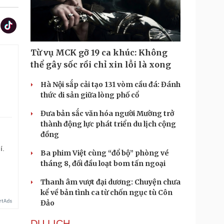
Từ vụ MCK gỡ 19 ca khúc: Không
thể gây sốc rồi chỉ xin lỗi là xong
Hà Nội sắp cải tạo 131 vòm cầu đá: Đánh
thức di sản giữa lòng phố cổ
Đưa bản sắc văn hóa người Mường trở
thành động lực phát triển du lịch cộng
đồng
í.
Ba phim Việt cùng “đổ bộ” phòng vé
tháng 8, đối đầu loạt bom tấn ngoại
Thanh âm vượt đại dương: Chuyện chưa
kể về bản tình ca từ chốn ngục tù Côn
Đảo
DU LỊCH