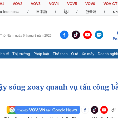
V1
VOV2
VOV3
VOV4
VOV5
VOV6
VOV GT
a Indonesia
/
日本語
/
ខ្មែរ
/
한국어
/
ພາ
Thứ Năm, ngày 6 tháng 8 năm 2026
Po
inh tế
Thị trường
Pháp luật
Thể thao
Ô tô - Xe máy
Doanh nghi
Thế giới
Multimedia
K
Quan sát
Video
B
Cuộc sống đó đây
Ảnh
K
Hồ sơ
E-Magazine
dậy sóng xoay quanh vụ tấn công b
Infographic
Thể thao
Ô tô - Xe máy
D
Bóng đá
Ô tô
T