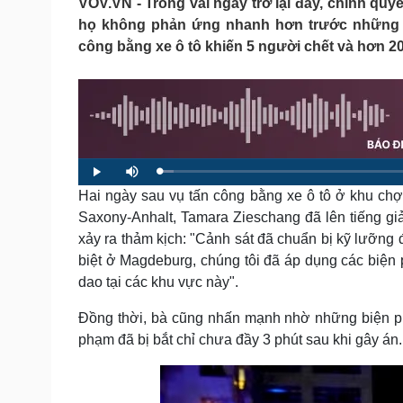
VOV.VN - Trong vài ngày trở lại đây, chính quy
Tin nóng
Việt Nam
họ không phản ứng nhanh hơn trước những t
Tư vấn luật
Phân tích
công bằng xe ô tô khiến 5 người chết và hơn 2
Sức khỏe
Đời sống
Dinh dưỡng - món ngon
Nhà đẹp
Cây thuốc
Blog
Sản phụ khoa
Tình yêu - Gia đình
L
P
M
Nhi khoa
o
l
u
a
Hai ngày sau vụ tấn công bằng xe ô tô ở khu ch
a
t
Nam khoa
d
y
e
e
Làm đẹp - giảm cân
Saxony-Anhalt, Tamara Zieschang đã lên tiếng gi
d
:
Phòng mạch online
xảy ra thảm kịch: "Cảnh sát đã chuẩn bị kỹ lưỡng 
2
.
Ăn sạch sống khỏe
2
biệt ở Magdeburg, chúng tôi đã áp dụng các biện p
8
%
dao tại các khu vực này".
Cải chính
Đồng thời, bà cũng nhấn mạnh nhờ những biện ph
phạm đã bị bắt chỉ chưa đầy 3 phút sau khi gây án.