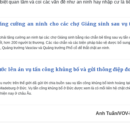
biệt quan tâm và coi các vấn đề như an ninh hay nhập cư là ti
ăng cường an ninh cho các chợ Giáng sinh sau vụ 
hải tăng cường an ninh tại các chợ Giáng sinh bằng rào chắn bê tông sau vụ tấn
ết, hơn 200 người bị thương. Các rào chắn và các biện pháp bảo vệ được bổ sun
 Quảng trường Vasclav và Quảng trưởng Phố cổ để thắt chặt an ninh.
ước lên án vụ tấn công khủng bố và gửi thông điệp đ
 nước trên thế giới đã gửi lời chia buồn sau vụ tấn công khủng bố kinh hoàng tạ
Madeburg ở Đức. Vụ tấn công khủng bố ở Đức được xem là có mối liên hệ chặt ch
 hiện nay ở châu Âu.
Anh Tuấn/VOV-