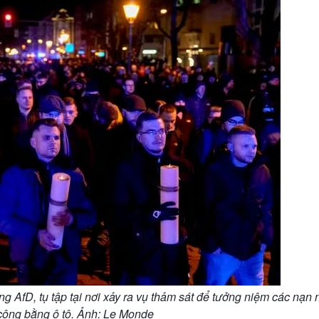
g AfD, tụ tập tại nơi xảy ra vụ thảm sát để tưởng niệm các nạn
 công bằng ô tô. Ảnh: Le Monde