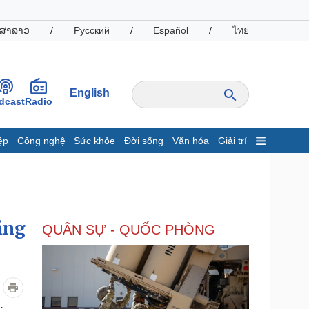
ສາລາວ
/
Русский
/
Español
/
ไทย
English
dcast
Radio
ệp
Công nghệ
Sức khỏe
Đời sống
Văn hóa
Giải trí
inh tế
Thị trường
ất động sản
Giá vàng
hởi nghiệp
Tiêu dùng
Tỷ giá
ằng
QUÂN SỰ - QUỐC PHÒNG
Chứng khoán
Giá cà phê
oanh nghiệp
Công nghệ
hông tin doanh nghiệp
Sành điệu