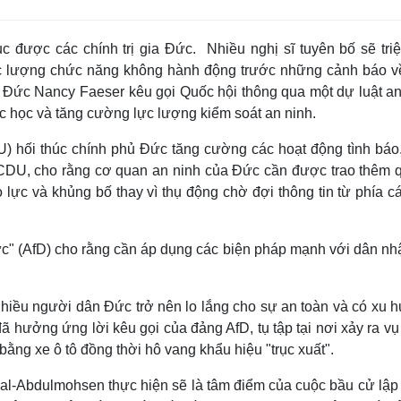
c được các chính trị gia Đức. Nhiều nghị sĩ tuyên bố sẽ triệ
lực lượng chức năng không hành động trước những cảnh báo v
 Đức Nancy Faeser kêu gọi Quốc hội thông qua một dự luật an
ắc học và tăng cường lực lượng kiểm soát an ninh.
U) hối thúc chính phủ Đức tăng cường các hoạt động tình báo
 CDU, cho rằng cơ quan an ninh của Đức cần được trao thêm 
o lực và khủng bố thay vì thụ động chờ đợi thông tin từ phía c
c" (AfD) cho rằng cần áp dụng các biện pháp mạnh với dân nh
 nhiều người dân Đức trở nên lo lắng cho sự an toàn và có xu 
 hưởng ứng lời kêu gọi của đảng AfD, tụ tập tại nơi xảy ra vụ
ằng xe ô tô đồng thời hô vang khẩu hiệu "trục xuất".
 al-Abdulmohsen thực hiện sẽ là tâm điểm của cuộc bầu cử lập