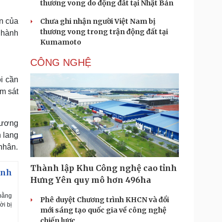
thương vong do động đất tại Nhật Bản
n của
Chưa ghi nhận người Việt Nam bị
thương vong trong trận động đất tại
 hành
Kumamoto
CÔNG NGHỆ
i cần
ám sát
hương
h lang
nhân.
Thành lập Khu Công nghệ cao tỉnh
inh
Hưng Yên quy mô hơn 496ha
 bằng
Phê duyệt Chương trình KHCN và đổi
ời bị
mới sáng tạo quốc gia về công nghệ
chiến lược