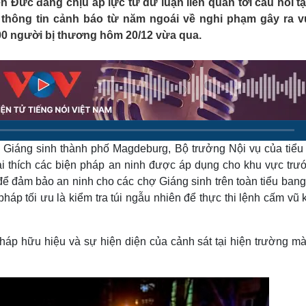
ền Đức đang chịu áp lực từ dư luận liên quan tới câu hỏi tạ
Lịch thi đấu bóng đá
Xe máy
hông tin cảnh báo từ năm ngoái về nghi phạm gây ra v
Thế giới thể thao
Tư vấn
00 người bị thương hôm 20/12 vừa qua.
eSports
V
Hậu trường
Văn hóa
Giải trí
D
Sân khấu - Điện ảnh
Nghệ sĩ
Văn học
Thời trang
Âm nhạc
Sao Việt
c
Di sản
ợ Giáng sinh thành phố Magdeburg, Bộ trưởng Nội vụ của tiểu
ải thích các biện pháp an ninh được áp dụng cho khu vực trướ
để đảm bảo an ninh cho các chợ Giáng sinh trên toàn tiểu ban
háp tối ưu là kiểm tra túi ngẫu nhiên để thực thi lệnh cấm vũ 
áp hữu hiệu và sự hiện diện của cảnh sát tại hiện trường mà