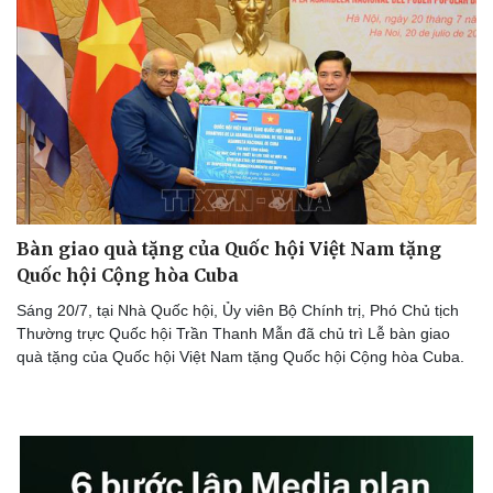
Thể thao
Ô tô - Xe máy
Bóng đá
Ô tô
Lịch thi đấu bóng đá
Xe máy
Thế giới thể thao
Tư vấn
eSports
Hậu trường
Bàn giao quà tặng của Quốc hội Việt Nam tặng
Quốc hội Cộng hòa Cuba
Sáng 20/7, tại Nhà Quốc hội, Ủy viên Bộ Chính trị, Phó Chủ tịch
Thường trực Quốc hội Trần Thanh Mẫn đã chủ trì Lễ bàn giao
quà tặng của Quốc hội Việt Nam tặng Quốc hội Cộng hòa Cuba.