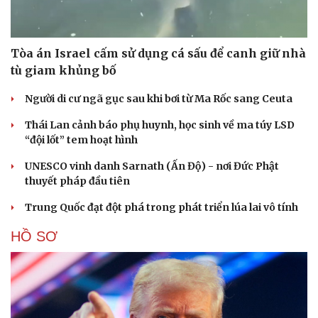
Tòa án Israel cấm sử dụng cá sấu để canh giữ nhà
tù giam khủng bố
Người di cư ngã gục sau khi bơi từ Ma Rốc sang Ceuta
Thái Lan cảnh báo phụ huynh, học sinh về ma túy LSD
“đội lốt” tem hoạt hình
UNESCO vinh danh Sarnath (Ấn Độ) - nơi Đức Phật
thuyết pháp đầu tiên
Trung Quốc đạt đột phá trong phát triển lúa lai vô tính
HỒ SƠ
Cải chính