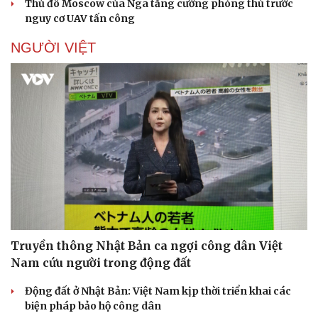
Thủ đô Moscow của Nga tăng cường phòng thủ trước
nguy cơ UAV tấn công
NGƯỜI VIỆT
Doanh nghiệp
Công nghệ
Thông tin doanh nghiệp
Sành điệu
Doanh nghiệp 24h
Tin Công nghệ
Doanh nhân
Trải nghiệm
Vì cộng đồng
Chuyển đổi số
Truyền thông Nhật Bản ca ngợi công dân Việt
Nam cứu người trong động đất
Động đất ở Nhật Bản: Việt Nam kịp thời triển khai các
biện pháp bảo hộ công dân