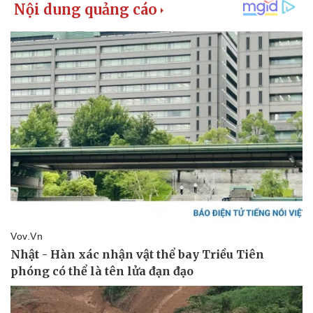
Kinh tế
Thị trường
Bất động sản
Giá vàng
Khởi nghiệp
Tiêu dùng
Tỷ giá
Chứng khoán