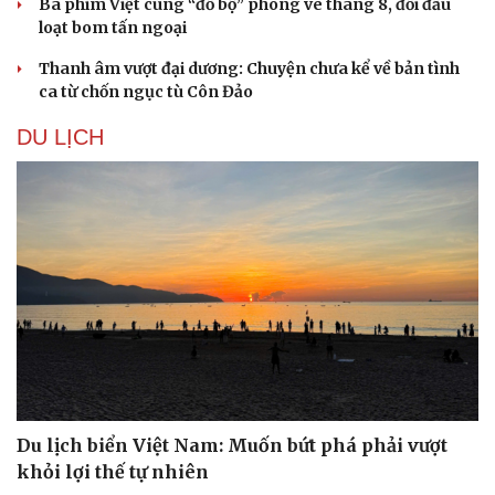
Ba phim Việt cùng “đổ bộ” phòng vé tháng 8, đối đầu
loạt bom tấn ngoại
Thanh âm vượt đại dương: Chuyện chưa kể về bản tình
ca từ chốn ngục tù Côn Đảo
DU LỊCH
Du lịch biển Việt Nam: Muốn bứt phá phải vượt
khỏi lợi thế tự nhiên