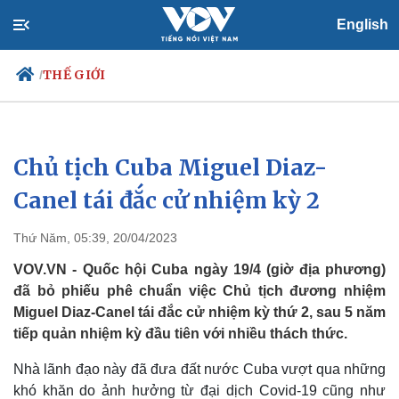
English
THẾ GIỚI
/
Chủ tịch Cuba Miguel Diaz-
Chính trị
Xã hội
Đảng
Tin 24h
Canel tái đắc cử nhiệm kỳ 2
Tổ chức nhân sự
Dự báo thời tiết
Quốc hội
Giáo dục
Thứ Năm, 05:39, 20/04/2023
Nhận diện sự thật
Dấu ấn VOV
Việc làm
VOV.VN - Quốc hội Cuba ngày 19/4 (giờ địa phương)
Biển đảo
đã bỏ phiếu phê chuẩn việc Chủ tịch đương nhiệm
Miguel Diaz-Canel tái đắc cử nhiệm kỳ thứ 2, sau 5 năm
tiếp quản nhiệm kỳ đầu tiên với nhiều thách thức.
Nhà lãnh đạo này đã đưa đất nước Cuba vượt qua những
khó khăn do ảnh hưởng từ đại dịch Covid-19 cũng như