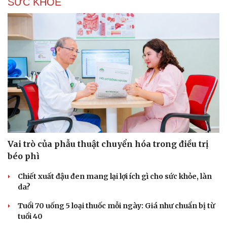
SỨC KHỎE
Vai trò của phẫu thuật chuyển hóa trong điều trị
béo phì
Chiết xuất đậu đen mang lại lợi ích gì cho sức khỏe, làn
Du lịch
Podcast
da?
Tư vấn
Câu chuyện thời sự
Săn Tour
Đọc truyện đêm khuya
Tuổi 70 uống 5 loại thuốc mỗi ngày: Giá như chuẩn bị từ
check-in
Cửa sổ tình yêu
tuổi 40
Kể chuyện cho bé