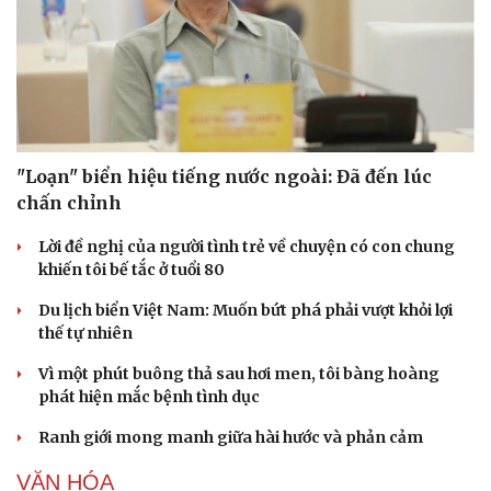
Sức khỏe
Đời sống
"Loạn" biển hiệu tiếng nước ngoài: Đã đến lúc
Dinh dưỡng - món ngon
Nhà đẹp
chấn chỉnh
Cây thuốc
Blog
Sản phụ khoa
Tình yêu - Gia đình
Lời đề nghị của người tình trẻ về chuyện có con chung
Nhi khoa
khiến tôi bế tắc ở tuổi 80
Nam khoa
Du lịch biển Việt Nam: Muốn bứt phá phải vượt khỏi lợi
Làm đẹp - giảm cân
thế tự nhiên
Phòng mạch online
Ăn sạch sống khỏe
Vì một phút buông thả sau hơi men, tôi bàng hoàng
phát hiện mắc bệnh tình dục
Ranh giới mong manh giữa hài hước và phản cảm
VĂN HÓA