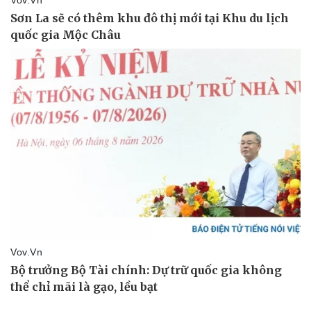
Vụ án
Vũ khí
Tin nóng
Việt Nam
Tư vấn luật
Phân tích