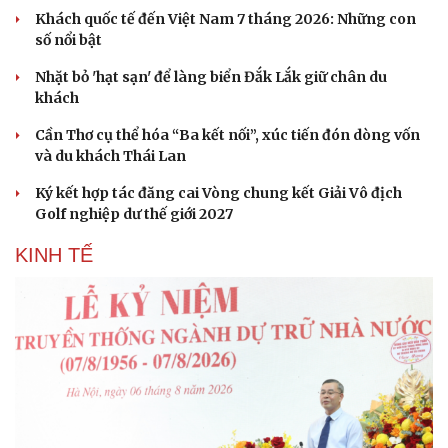
Khách quốc tế đến Việt Nam 7 tháng 2026: Những con
số nổi bật
Nhặt bỏ 'hạt sạn' để làng biển Đắk Lắk giữ chân du
khách
Cần Thơ cụ thể hóa “Ba kết nối”, xúc tiến đón dòng vốn
và du khách Thái Lan
Ký kết hợp tác đăng cai Vòng chung kết Giải Vô địch
Golf nghiệp dư thế giới 2027
KINH TẾ
Văn hóa
Giải trí
Sân khấu - Điện ảnh
Nghệ sĩ
Văn học
Thời trang
Âm nhạc
Sao Việt
Di sản