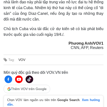
nhà lãnh đạo này phải tập trung vào nỗ lực đại tu hệ thống
kinh tế của Cuba. Nhiệm kỳ thứ hai này có thể củng cố “di
sản” của ông Diaz-Canel, nếu ông ấy tạo ra những thay
đổi mà đất nước cần.
Chủ tịch Cuba vừa tái đắc cử dự kiến sẽ có bài phát biểu
trước quốc gia vào cuối ngày 19/4./.
Phương Anh/VOV1
CNN, AFP, Reuters
Tag:
VOV
Thế giới
Multimedia
Mời quý độc giả theo dõi VOV.VN trên
Quan sát
Video
Cuộc sống đó đây
Ảnh
Hồ sơ
E-Magazine
Thêm VOV trên Google
Infographic
Chọn VOV làm nguồn ưu tiên trên
Google Search
.
Xem hướng
dẫn.