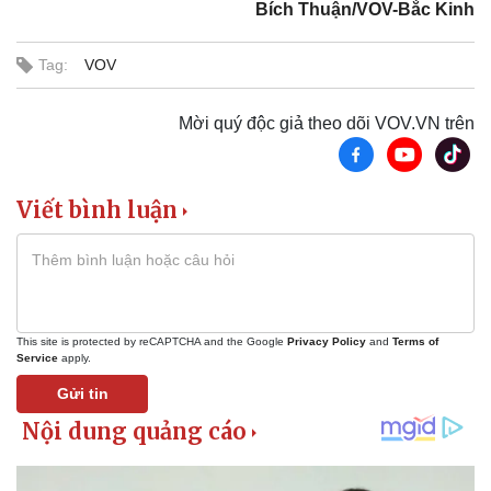
Bích Thuận/VOV-Bắc Kinh
Tag:
VOV
Mời quý độc giả theo dõi VOV.VN trên
Viết bình luận
Pháp luật
Quân sự - Quốc phòng
Vụ án
Vũ khí
This site is protected by reCAPTCHA and the Google
Privacy Policy
and
Terms of
Service
apply.
Tin nóng
Việt Nam
Tư vấn luật
Phân tích
Gửi tin