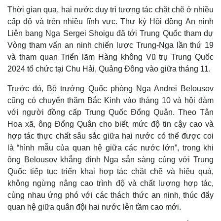
Thời gian qua, hai nước duy trì tương tác chặt chẽ ở nhiều
cấp độ và trên nhiều lĩnh vực. Thư ký Hội đồng An ninh
Liên bang Nga Sergei Shoigu đã tới Trung Quốc tham dự
Vòng tham vấn an ninh chiến lược Trung-Nga lần thứ 19
Kinh tế
Thị trường
và tham quan Triển lãm Hàng không Vũ trụ Trung Quốc
Bất động sản
Giá vàng
2024 tổ chức tại Chu Hải, Quảng Đông vào giữa tháng 11.
Khởi nghiệp
Tiêu dùng
Tỷ giá
Trước đó, Bộ trưởng Quốc phòng Nga Andrei Belousov
Chứng khoán
cũng có chuyến thăm Bắc Kinh vào tháng 10 và hội đàm
Giá cà phê
với người đồng cấp Trung Quốc Đổng Quân. Theo Tân
Hoa xã, ông Đổng Quân cho biết, mức độ tin cậy cao và
hợp tác thực chất sâu sắc giữa hai nước có thể được coi
là “hình mẫu của quan hệ giữa các nước lớn”, trong khi
ông Belousov khẳng định Nga sẵn sàng cùng với Trung
Quốc tiếp tục triển khai hợp tác chặt chẽ và hiệu quả,
không ngừng nâng cao trình độ và chất lượng hợp tác,
cùng nhau ứng phó với các thách thức an ninh, thúc đẩy
quan hệ giữa quân đội hai nước lên tầm cao mới.