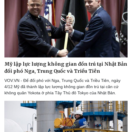
Văn hóa
Giải trí
Sân khấu - Điện ảnh
Nghệ sĩ
Văn học
Thời trang
Âm nhạc
Sao Việt
Di sản
Mỹ lập lực lượng không gian đồn trú tại Nhật Bản
đối phó Nga, Trung Quốc và Triều Tiên
VOV.VN - Để đối phó với Nga, Trung Quốc và Triều Tiên, ngày
4/12 Mỹ đã thành lập lực lượng không gian đồn trú tại căn cứ
không quân Yokota ở phía Tây Thủ đô Tokyo của Nhật Bản.