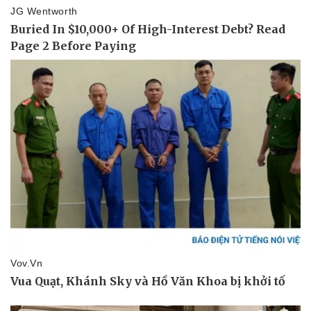
Sức khỏe
Đời sống
Dinh dưỡng - món ngon
Nhà đẹp
Cây thuốc
Blog
Sản phụ khoa
Tình yêu - Gia đình
Nhi khoa
Nam khoa
Làm đẹp - giảm cân