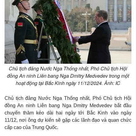
Chủ tịch đảng Nước Nga Thống nhất, Phó Chủ tịch Hội
đồng An ninh Liên bang Nga Dmitry Medvedev trong một
hoạt động tại Bắc Kinh ngày 11/12/2024. Ảnh: IC
Chủ tịch đảng Nước Nga Thống nhất, Phó Chủ tịch Hội
đồng An ninh Liên bang Nga Dmitry Medvedev bắt đầu
chuyến thăm kéo dài hai ngày tới Bắc Kinh vào ngày
Thế giới
Multimedia
11/12, nơi ông dự kiến ​​sẽ gặp các lãnh đạo và quan chức
Quan sát
Video
cấp cao của Trung Quốc.
Cuộc sống đó đây
Ảnh