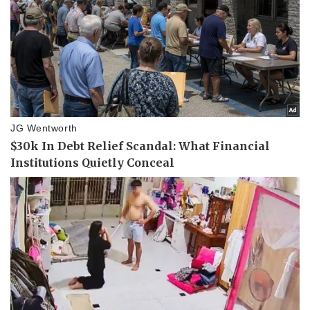
Bóng đá
Ô tô
Lịch thi đấu bóng đá
Xe máy
Thế giới thể thao
Tư vấn
eSports
Hậu trường