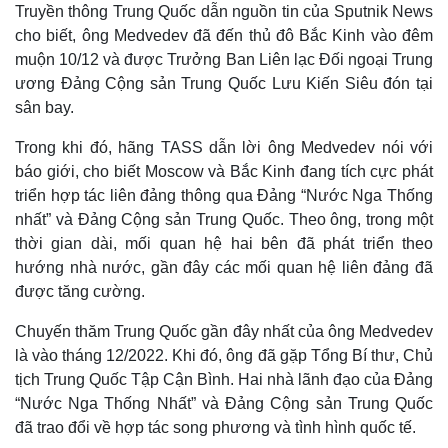
Truyền thông Trung Quốc dẫn nguồn tin của Sputnik News
Hồ sơ
E-Magazine
Infographic
cho biết, ông Medvedev đã đến thủ đô Bắc Kinh vào đêm
muộn 10/12 và được Trưởng Ban Liên lạc Đối ngoại Trung
ương Đảng Cộng sản Trung Quốc Lưu Kiến Siêu đón tại
sân bay.
Trong khi đó, hãng TASS dẫn lời ông Medvedev nói với
báo giới, cho biết Moscow và Bắc Kinh đang tích cực phát
triển hợp tác liên đảng thông qua Đảng “Nước Nga Thống
nhất” và Đảng Cộng sản Trung Quốc. Theo ông, trong một
thời gian dài, mối quan hệ hai bên đã phát triển theo
hướng nhà nước, gần đây các mối quan hệ liên đảng đã
được tăng cường.
Chuyến thăm Trung Quốc gần đây nhất của ông Medvedev
là vào tháng 12/2022. Khi đó, ông đã gặp Tổng Bí thư, Chủ
tịch Trung Quốc Tập Cận Bình. Hai nhà lãnh đạo của Đảng
“Nước Nga Thống Nhất” và Đảng Cộng sản Trung Quốc
đã trao đổi về hợp tác song phương và tình hình quốc tế.