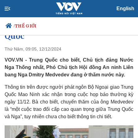
English
Chủ tịch đảng Nước Nga Thống
nhất Medvedev thăm Trung
THẾ GIỚI
/
Quốc
Thứ Năm, 09:05, 12/12/2024
Chính trị
Xã hội
VOV.VN - Trung Quốc cho biết, Chủ tịch đảng Nước
Đảng
Tin 24h
Nga Thống nhất, Phó Chủ tịch Hội đồng An ninh Liên
Tổ chức nhân sự
Dự báo thời tiết
bang Nga Dmitry Medvedev đang ở thăm nước này.
Quốc hội
Giáo dục
Nhận diện sự thật
Dấu ấn VOV
Thông tin trên được người phát ngôn Bộ Ngoại giao Trung
Việc làm
Quốc Mao Ninh xác nhận trong cuộc họp báo thường kỳ
Biển đảo
ngày 11/12. Bà cho biết, chuyến thăm của ông Medvedev
là “một cuộc trao đổi cấp cao quan trọng giữa Trung Quốc
và Nga”, tuy nhiên chưa cho biết thông tin chi tiết.