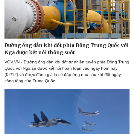
Đường ống dẫn khí đốt phía Đông Trung Quốc với
Nga được kết nối thông suốt
VOV.VN - Đường ống dẫn khí đốt tự nhiên tuyến phía Đông Trung
Quốc với Nga sẽ được kết nối hoàn toàn vào ngày hôm nay
(02/12) và được đánh giá là sẽ đáp ứng nhu cầu khí đốt ngày
càng tăng của Trung Quốc.
Du lịch
Podcast
Tư vấn
Câu chuyện thời sự
Săn Tour
Đọc truyện đêm khuya
check-in
Cửa sổ tình yêu
Kể chuyện cho bé
Hạt giống tâm hồn