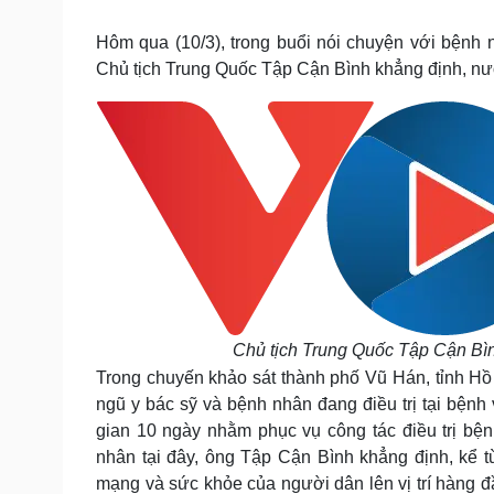
Tin nóng
Việt Nam
Tư vấn luật
Phân tích
Hôm qua (10/3), trong buổi nói chuyện với bệnh
Chủ tịch Trung Quốc Tập Cận Bình khẳng định, nư
Sức khỏe
Đời sống
Dinh dưỡng - món ngon
Nhà đẹp
Cây thuốc
Blog
Sản phụ khoa
Tình yêu - Gia đình
Nhi khoa
Nam khoa
Làm đẹp - giảm cân
Phòng mạch online
Ăn sạch sống khỏe
Cải chính
Chủ tịch Trung Quốc Tập Cận Bì
Trong chuyến khảo sát thành phố Vũ Hán, tỉnh H
ngũ y bác sỹ và bệnh nhân đang điều trị tại bện
gian 10 ngày nhằm phục vụ công tác điều trị bệ
nhân tại đây, ông Tập Cận Bình khẳng định, kể t
mạng và sức khỏe của người dân lên vị trí hàng 