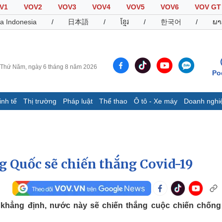
V1
VOV2
VOV3
VOV4
VOV5
VOV6
VOV GT
a Indonesia
/
日本語
/
ខ្មែរ
/
한국어
/
ພາ
Thứ Năm, ngày 6 tháng 8 năm 2026
Po
inh tế
Thị trường
Pháp luật
Thể thao
Ô tô - Xe máy
Doanh nghi
Thế giới
Multimedia
K
Quan sát
Video
B
Cuộc sống đó đây
Ảnh
K
Hồ sơ
E-Magazine
g Quốc sẽ chiến thắng Covid-19
Infographic
Thể thao
Ô tô - Xe máy
D
khẳng định, nước này sẽ chiến thắng cuộc chiến chống
Bóng đá
Ô tô
T