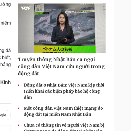
hướng
h niềm
ng đã
biết,
Truyền thông Nhật Bản ca ngợi
 tháng
công dân Việt Nam cứu người trong
động đất
 Kinh
Động đất ở Nhật Bản: Việt Nam kịp thời
triển khai các biện pháp bảo hộ công
dân
Một công dân Việt Nam thiệt mạng do
động đất tại miền Nam Nhật Bản
gle
Chưa có thông tin về người Việt Nam bị