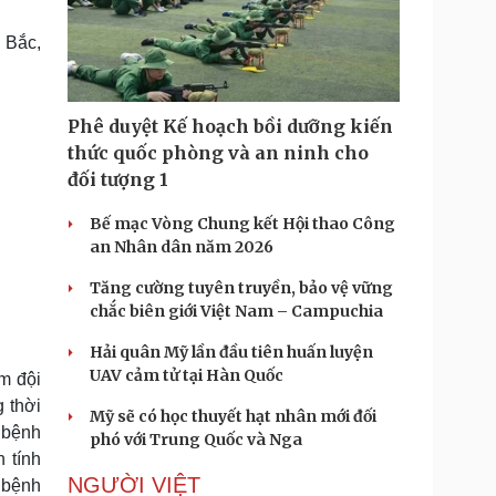
Doanh nghiệp 24h
Tin Công nghệ
Doanh nhân
Trải nghiệm
 Bắc,
ì cộng đồng
Chuyển đổi số
u lịch
Podcast
Phê duyệt Kế hoạch bồi dưỡng kiến
Tư vấn
Câu chuyện thời sự
thức quốc phòng và an ninh cho
Săn Tour
Đọc truyện đêm khuya
đối tượng 1
heck-in
Cửa sổ tình yêu
Kể chuyện cho bé
Bế mạc Vòng Chung kết Hội thao Công
Hạt giống tâm hồn
an Nhân dân năm 2026
Tăng cường tuyên truyền, bảo vệ vững
chắc biên giới Việt Nam – Campuchia
Hải quân Mỹ lần đầu tiên huấn luyện
UAV cảm tử tại Hàn Quốc
m đội
 thời
Mỹ sẽ có học thuyết hạt nhân mới đối
 bệnh
phó với Trung Quốc và Nga
 tính
NGƯỜI VIỆT
 bệnh