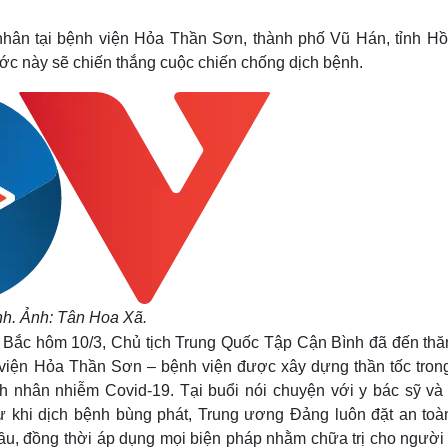
Lịch thi đấu bóng đá
Xe máy
Thế giới thể thao
Tư vấn
 nhân tại bệnh viện Hỏa Thần Sơn, thành phố Vũ Hán, tỉnh Hồ
eSports
V
ớc này sẽ chiến thắng cuộc chiến chống dịch bệnh.
Hậu trường
Văn hóa
Giải trí
D
Sân khấu - Điện ảnh
Nghệ sĩ
Văn học
Thời trang
Âm nhạc
Sao Việt
c
Di sản
nh. Ảnh: Tân Hoa Xã.
ồ Bắc hôm 10/3, Chủ tịch Trung Quốc Tập Cận Bình đã đến thă
h viện Hỏa Thần Sơn – bệnh viện được xây dựng thần tốc trong
nh nhân nhiễm Covid-19. Tại buổi nói chuyện với y bác sỹ và
ừ khi dịch bệnh bùng phát, Trung ương Đảng luôn đặt an toàn
đầu, đồng thời áp dụng mọi biện pháp nhằm chữa trị cho người