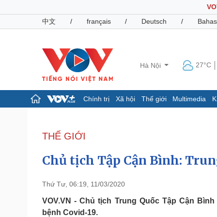
VO
中文
/
français
/
Deutsch
/
Bahas
27°C
Hà Nội
Chính trị
Xã hội
Thế giới
Multimedia
K
Chính trị
Xã hội
Đảng
Tin 24h
THẾ GIỚI
Tổ chức nhân sự
Dự báo thời tiết
Quốc hội
Giáo dục
Chủ tịch Tập Cận Bình: Trun
Nhận diện sự thật
Dấu ấn VOV
Việc làm
Biển đảo
Thứ Tư, 06:19, 11/03/2020
Pháp luật
Quân sự - Quốc phòng
VOV.VN - Chủ tịch Trung Quốc Tập Cận Bình 
bệnh Covid-19.
Vụ án
Vũ khí