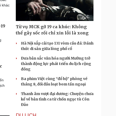
i khác
-19
Từ vụ MCK gỡ 19 ca khúc: Không
thể gây sốc rồi chỉ xin lỗi là xong
g
Hà Nội sắp cải tạo 131 vòm cầu đá: Đánh
thức di sản giữa lòng phố cổ
Đưa bản sắc văn hóa người Mường trở
thành động lực phát triển du lịch cộng
c
đồng
Ba phim Việt cùng “đổ bộ” phòng vé
đến
tháng 8, đối đầu loạt bom tấn ngoại
ịch
Thanh âm vượt đại dương: Chuyện chưa
kể về bản tình ca từ chốn ngục tù Côn
Đảo
DU LỊCH