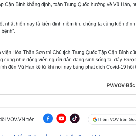
 Tập Cận Bình khẳng định, toàn Trung Quốc hướng về Vũ Hán, 
 nhất hiện nay là kiên định niềm tin, chúng ta cùng kiên địn
h bệnh”.
h viện Hỏa Thần Sơn thì Chủ tịch Trung Quốc Tập Cận Bình cũ
 cũng như động viên người dân đang sinh sống tại đây. Được 
ình đến Vũ Hán kể từ khi nơi này bùng phát dịch Covid-19 hồi
PV/VOV-Bắc
 dõi VOV.VN trên
Thêm VOV trên Goo