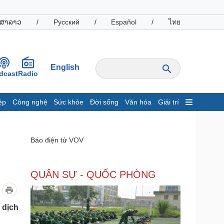
ສາລາວ
/
Русский
/
Español
/
ไทย
English
dcast
Radio
ệp
Công nghệ
Sức khỏe
Đời sống
Văn hóa
Giải trí
inh tế
Thị trường
ất động sản
Giá vàng
Báo điện tử VOV
hởi nghiệp
Tiêu dùng
Tỷ giá
Chứng khoán
QUÂN SỰ - QUỐC PHÒNG
Giá cà phê
oanh nghiệp
Công nghệ
 dịch
hông tin doanh nghiệp
Sành điệu