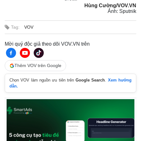
Hùng Cường/VOV.VN
Ảnh: Sputnik
Tag:
VOV
Mời quý độc giả theo dõi VOV.VN trên
Thêm VOV trên Google
Chọn VOV làm nguồn ưu tiên trên
Google Search
.
Xem hướng
dẫn.
Kinh tế
Thị trường
Bất động sản
Giá vàng
Khởi nghiệp
Tiêu dùng
Tỷ giá
Chứng khoán