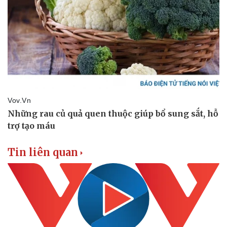
Thể thao
Ô tô - Xe máy
Bóng đá
Ô tô
Lịch thi đấu bóng đá
Xe máy
Thế giới thể thao
Tư vấn
eSports
Hậu trường
Tin liên quan