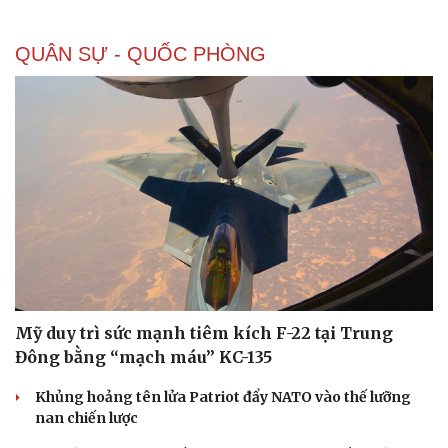
QUÂN SỰ - QUỐC PHÒNG
Doanh nghiệp
Công nghệ
Thông tin doanh nghiệp
Sành điệu
Doanh nghiệp 24h
Tin Công nghệ
Doanh nhân
Trải nghiệm
Vì cộng đồng
Chuyển đổi số
Mỹ duy trì sức mạnh tiêm kích F-22 tại Trung
Đông bằng “mạch máu” KC-135
Khủng hoảng tên lửa Patriot đẩy NATO vào thế lưỡng
nan chiến lược