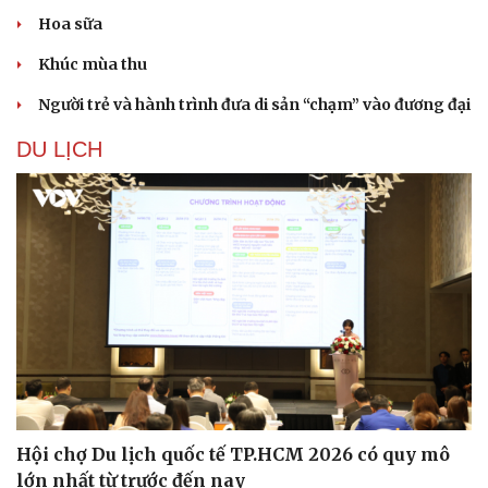
Hoa sữa
Khúc mùa thu
Người trẻ và hành trình đưa di sản “chạm” vào đương đại
DU LỊCH
Văn hóa
Giải trí
Sân khấu - Điện ảnh
Nghệ sĩ
Văn học
Thời trang
Âm nhạc
Sao Việt
Di sản
Hội chợ Du lịch quốc tế TP.HCM 2026 có quy mô
lớn nhất từ trước đến nay