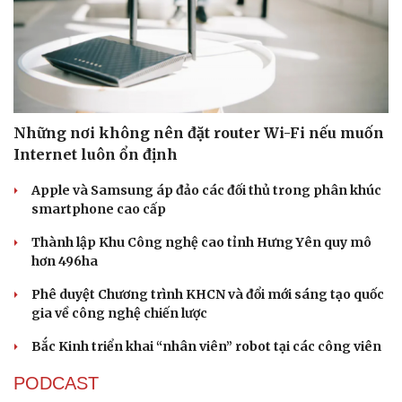
Những nơi không nên đặt router Wi-Fi nếu muốn
Sức khỏe
Đời sống
Internet luôn ổn định
Dinh dưỡng - món ngon
Nhà đẹp
Cây thuốc
Blog
Apple và Samsung áp đảo các đối thủ trong phân khúc
Sản phụ khoa
Tình yêu - Gia đình
smartphone cao cấp
Nhi khoa
Nam khoa
Thành lập Khu Công nghệ cao tỉnh Hưng Yên quy mô
Làm đẹp - giảm cân
hơn 496ha
Phòng mạch online
Ăn sạch sống khỏe
Phê duyệt Chương trình KHCN và đổi mới sáng tạo quốc
gia về công nghệ chiến lược
Bắc Kinh triển khai “nhân viên” robot tại các công viên
PODCAST