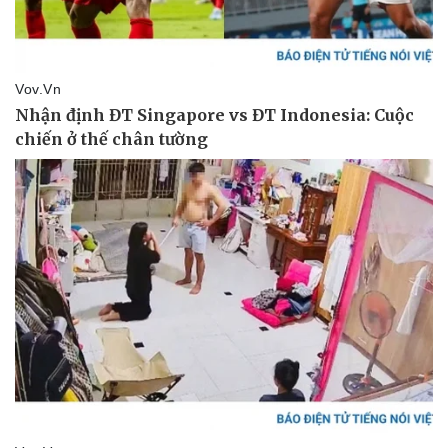
Vụ án
Vũ khí
Tin nóng
Việt Nam
Tư vấn luật
Phân tích