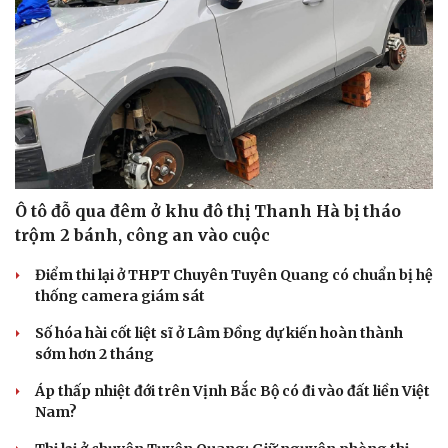
Ô tô đỗ qua đêm ở khu đô thị Thanh Hà bị tháo
trộm 2 bánh, công an vào cuộc
Điểm thi lại ở THPT Chuyên Tuyên Quang có chuẩn bị hệ
thống camera giám sát
Số hóa hài cốt liệt sĩ ở Lâm Đồng dự kiến hoàn thành
sớm hơn 2 tháng
Du lịch
Podcast
Tư vấn
Câu chuyện thời sự
Áp thấp nhiệt đới trên Vịnh Bắc Bộ có đi vào đất liền Việt
Săn Tour
Đọc truyện đêm khuya
Nam?
check-in
Cửa sổ tình yêu
Kể chuyện cho bé