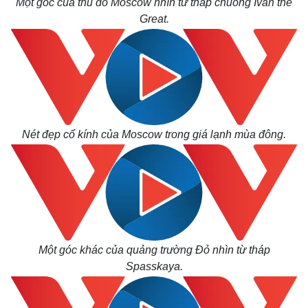
Một góc của thủ đô Moscow nhìn từ tháp chuông Ivan the
Great.
Nét đẹp cổ kính của Moscow trong giá lạnh mùa đông.
Thế giới
Multimedia
Quan sát
Video
Cuộc sống đó đây
Ảnh
Hồ sơ
E-Magazine
Một góc khác của quảng trường Đỏ nhìn từ tháp
Infographic
Spasskaya.