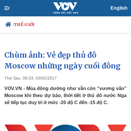
English
THẾ GIỚI
/
Chùm ảnh: Vẻ đẹp thủ đô
Chính trị
Xã hội
Đảng
Tin 24h
Moscow những ngày cuối đông
Tổ chức nhân sự
Dự báo thời tiết
Quốc hội
Giáo dục
Thứ Sáu, 06:03, 03/02/2017
Nhận diện sự thật
Dấu ấn VOV
Việc làm
VOV.VN - Mùa đông dường như vẫn còn “vương vấn”
Biển đảo
Moscow khi theo dự báo, thời tiết ở thủ đô nước Nga
sẽ tiếp tục duy trì ở mức -20 độ C đến -15 độ C.