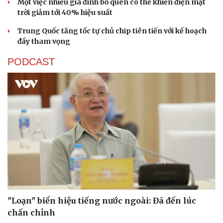
Một việc nhiều gia đình bỏ quên có thể khiến điện mặt
trời giảm tới 40% hiệu suất
Trung Quốc tăng tốc tự chủ chip tiên tiến với kế hoạch
đầy tham vọng
PODCAST
Sức khỏe
Đời sống
Dinh dưỡng - món ngon
Nhà đẹp
Cây thuốc
Blog
Sản phụ khoa
Tình yêu - Gia đình
Nhi khoa
Nam khoa
Làm đẹp - giảm cân
Phòng mạch online
Ăn sạch sống khỏe
"Loạn" biển hiệu tiếng nước ngoài: Đã đến lúc
chấn chỉnh