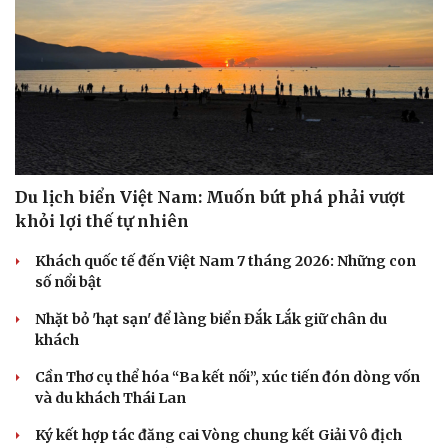
Du lịch biển Việt Nam: Muốn bứt phá phải vượt
khỏi lợi thế tự nhiên
Khách quốc tế đến Việt Nam 7 tháng 2026: Những con
số nổi bật
Văn hóa
Giải trí
Nhặt bỏ 'hạt sạn' để làng biển Đắk Lắk giữ chân du
Sân khấu - Điện ảnh
Nghệ sĩ
khách
Văn học
Thời trang
Âm nhạc
Sao Việt
Cần Thơ cụ thể hóa “Ba kết nối”, xúc tiến đón dòng vốn
Di sản
và du khách Thái Lan
Ký kết hợp tác đăng cai Vòng chung kết Giải Vô địch