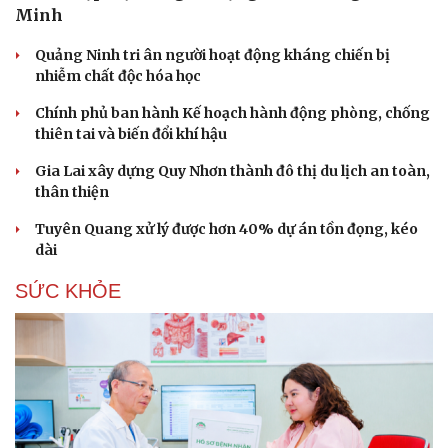
Minh
Quảng Ninh tri ân người hoạt động kháng chiến bị
nhiễm chất độc hóa học
Chính phủ ban hành Kế hoạch hành động phòng, chống
thiên tai và biến đổi khí hậu
Gia Lai xây dựng Quy Nhơn thành đô thị du lịch an toàn,
thân thiện
Tuyên Quang xử lý được hơn 40% dự án tồn đọng, kéo
dài
SỨC KHỎE
Du lịch
Podcast
Tư vấn
Câu chuyện thời sự
Săn Tour
Đọc truyện đêm khuya
check-in
Cửa sổ tình yêu
Kể chuyện cho bé