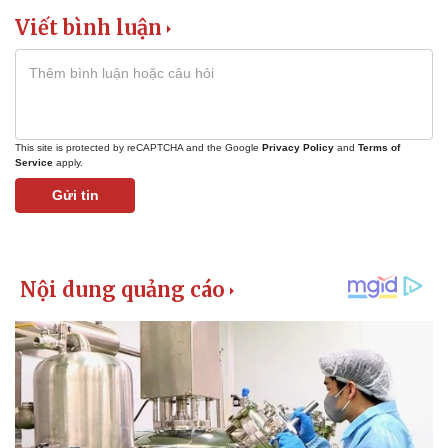
Viết bình luận
This site is protected by reCAPTCHA and the Google
Privacy Policy
and
Terms of
Service
apply.
Gửi tin
Kinh tế
Thị trường
Bất động sản
Giá vàng
Khởi nghiệp
Tiêu dùng
Tỷ giá
Chứng khoán