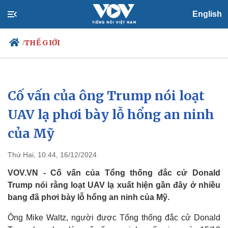
English
THẾ GIỚI
/
Cố vấn của ông Trump nói loạt
Chính trị
Xã hội
Đảng
Tin 24h
UAV lạ phơi bày lỗ hổng an ninh
Tổ chức nhân sự
Dự báo thời tiết
của Mỹ
Quốc hội
Giáo dục
Nhận diện sự thật
Dấu ấn VOV
Việc làm
Thứ Hai, 10:44, 16/12/2024
Biển đảo
VOV.VN - Cố vấn của Tổng thống đắc cử Donald
Trump nói rằng loạt UAV lạ xuất hiện gần đây ở nhiều
bang đã phơi bày lỗ hổng an ninh của Mỹ.
Ông Mike Waltz, người được Tổng thống đắc cử Donald