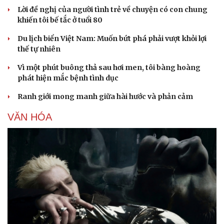
Lời đề nghị của người tình trẻ về chuyện có con chung
khiến tôi bế tắc ở tuổi 80
Du lịch biển Việt Nam: Muốn bứt phá phải vượt khỏi lợi
thế tự nhiên
Vì một phút buông thả sau hơi men, tôi bàng hoàng
phát hiện mắc bệnh tình dục
Ranh giới mong manh giữa hài hước và phản cảm
VĂN HÓA