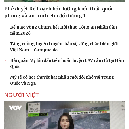
Phê duyệt Kế hoạch bồi dưỡng kiến thức quốc
phòng và an ninh cho đối tượng 1
Bế mạc Vòng Chung kết Hội thao Công an Nhân dân
Doanh nghiệp
Công nghệ
năm 2026
Thông tin doanh nghiệp
Sành điệu
Doanh nghiệp 24h
Tin Công nghệ
Tăng cường tuyên truyền, bảo vệ vững chắc biên giới
Doanh nhân
Trải nghiệm
Việt Nam – Campuchia
Vì cộng đồng
Chuyển đổi số
Hải quân Mỹ lần đầu tiên huấn luyện UAV cảm tử tại Hàn
Quốc
Mỹ sẽ có học thuyết hạt nhân mới đối phó với Trung
Quốc và Nga
NGƯỜI VIỆT