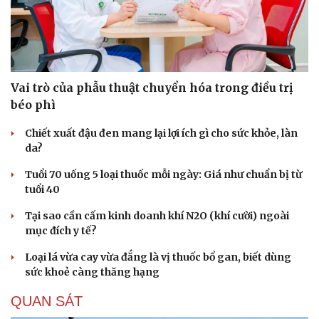
Hạt giống tâm hồn
Vai trò của phẫu thuật chuyển hóa trong điều trị
béo phì
Chiết xuất đậu đen mang lại lợi ích gì cho sức khỏe, làn
da?
Tuổi 70 uống 5 loại thuốc mỗi ngày: Giá như chuẩn bị từ
tuổi 40
Tại sao cần cấm kinh doanh khí N2O (khí cười) ngoài
mục đích y tế?
Loại lá vừa cay vừa đắng là vị thuốc bổ gan, biết dùng
sức khoẻ càng thăng hạng
QUAN SÁT