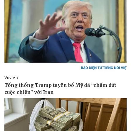
Vụ án
Vũ khí
Tin nóng
Việt Nam
Tư vấn luật
Phân tích