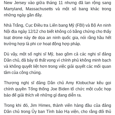
New Jersey vào giữa tháng 11 nhưng đã lan rộng sang
Marryland, Massachusetts và một số bang khác trong
những ngày gần đây.
Nhà Trắng, Cục Điều tra Liên bang Mỹ (FBI) và Bộ An ninh
Nội địa ngày 12/12 cho biết không có bằng chứng cho thấy
loạt drone này đe dọa an ninh quốc gia, nói rằng hầu hết
trường hợp là phi cơ hoạt động hợp pháp.
Dù vậy, một số nghị sĩ Mỹ, bao gồm cả các nghị sĩ đảng
Dân chủ, đã bày tỏ thất vọng vì chính phủ không minh bạch
và không quyết liệt hơn trong việc giải quyết các mối quan
tâm của công chúng.
Thế giới
Multimedia
Quan sát
Video
Thượng nghị sĩ đảng Dân chủ Amy Klobuchar kêu gọi
Cuộc sống đó đây
Ảnh
chính quyền Tổng thống Joe Biden tổ chức một cuộc họp
Hồ sơ
E-Magazine
báo để giải thích về những gì đang diễn ra.
Infographic
Trong khi đó, Jim Himes, thành viên hàng đầu của đảng
Dân chủ trong Ủy ban Tình báo Hạ viện, cho rằng đối thủ