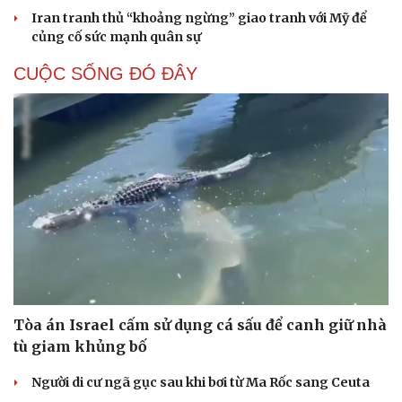
Iran tranh thủ “khoảng ngừng” giao tranh với Mỹ để
củng cố sức mạnh quân sự
CUỘC SỐNG ĐÓ ĐÂY
Tòa án Israel cấm sử dụng cá sấu để canh giữ nhà
tù giam khủng bố
Người di cư ngã gục sau khi bơi từ Ma Rốc sang Ceuta
Cải chính