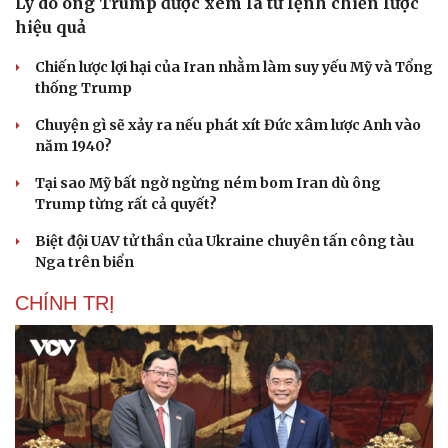
Lý do ông Trump được xem là tư lệnh chiến lược
hiệu quả
Chiến lược lợi hại của Iran nhằm làm suy yếu Mỹ và Tổng
thống Trump
Chuyện gì sẽ xảy ra nếu phát xít Đức xâm lược Anh vào
năm 1940?
Tại sao Mỹ bất ngờ ngừng ném bom Iran dù ông
Trump từng rất cả quyết?
Biệt đội UAV tử thần của Ukraine chuyên tấn công tàu
Nga trên biển
CHÍNH TRỊ