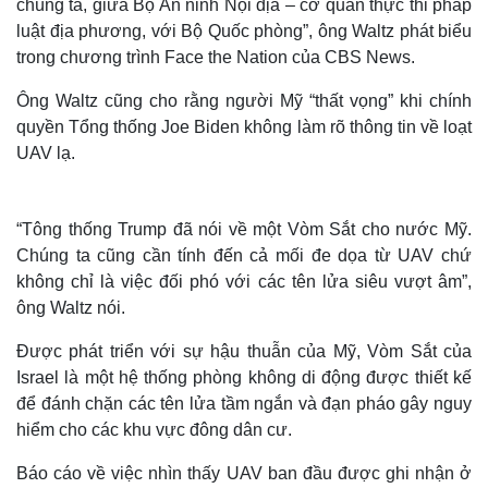
chúng ta, giữa Bộ An ninh Nội địa – cơ quan thực thi pháp
luật địa phương, với Bộ Quốc phòng”, ông Waltz phát biểu
trong chương trình Face the Nation của CBS News.
Ông Waltz cũng cho rằng người Mỹ “thất vọng” khi chính
quyền Tổng thống Joe Biden không làm rõ thông tin về loạt
UAV lạ.
“Tông thống Trump đã nói về một Vòm Sắt cho nước Mỹ.
Chúng ta cũng cần tính đến cả mối đe dọa từ UAV chứ
không chỉ là việc đối phó với các tên lửa siêu vượt âm”,
ông Waltz nói.
Được phát triển với sự hậu thuẫn của Mỹ, Vòm Sắt của
Israel là một hệ thống phòng không di động được thiết kế
để đánh chặn các tên lửa tầm ngắn và đạn pháo gây nguy
hiểm cho các khu vực đông dân cư.
Báo cáo về việc nhìn thấy UAV ban đầu được ghi nhận ở