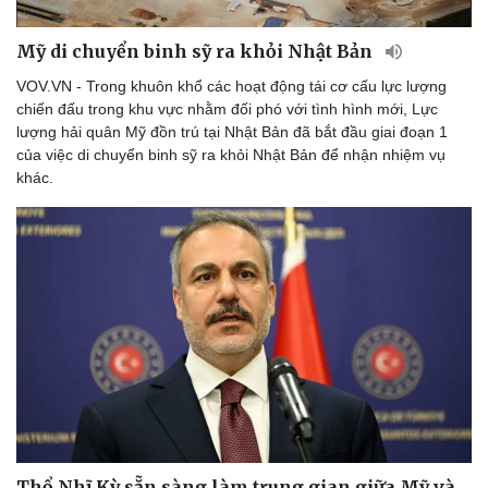
Thể thao
Ô tô - Xe máy
Bóng đá
Ô tô
Mỹ di chuyển binh sỹ ra khỏi Nhật Bản
Lịch thi đấu bóng đá
Xe máy
VOV.VN - Trong khuôn khổ các hoạt động tái cơ cấu lực lượng
Thế giới thể thao
Tư vấn
chiến đấu trong khu vực nhằm đối phó với tình hình mới, Lực
eSports
lượng hải quân Mỹ đồn trú tại Nhật Bản đã bắt đầu giai đoạn 1
Hậu trường
của việc di chuyển binh sỹ ra khỏi Nhật Bản để nhận nhiệm vụ
khác.
Thổ Nhĩ Kỳ sẵn sàng làm trung gian giữa Mỹ và