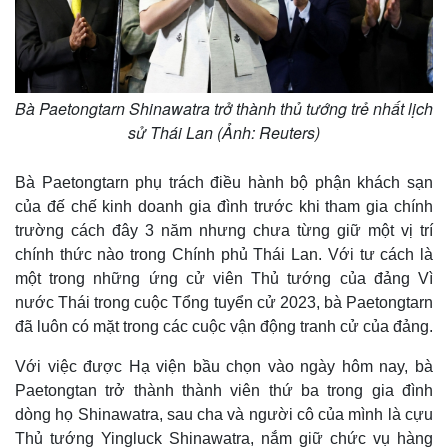
Bà Paetongtarn Shinawatra trở thành thủ tướng trẻ nhất lịch
Kinh tế
Thị trường
sử Thái Lan (Ảnh: Reuters)
Bất động sản
Giá vàng
Khởi nghiệp
Tiêu dùng
Tỷ giá
Bà Paetongtarn phụ trách điều hành bộ phận khách sạn
Chứng khoán
của đế chế kinh doanh gia đình trước khi tham gia chính
Giá cà phê
trường cách đây 3 năm nhưng chưa từng giữ một vị trí
chính thức nào trong Chính phủ Thái Lan. Với tư cách là
một trong những ứng cử viên Thủ tướng của đảng Vì
nước Thái trong cuộc Tổng tuyển cử 2023, bà Paetongtarn
đã luôn có mặt trong các cuộc vận động tranh cử của đảng.
Với việc được Hạ viện bầu chọn vào ngày hôm nay, bà
Paetongtan trở thành thành viên thứ ba trong gia đình
dòng họ Shinawatra, sau cha và người cô của mình là cựu
Thủ tướng Yingluck Shinawatra, nắm giữ chức vụ hàng