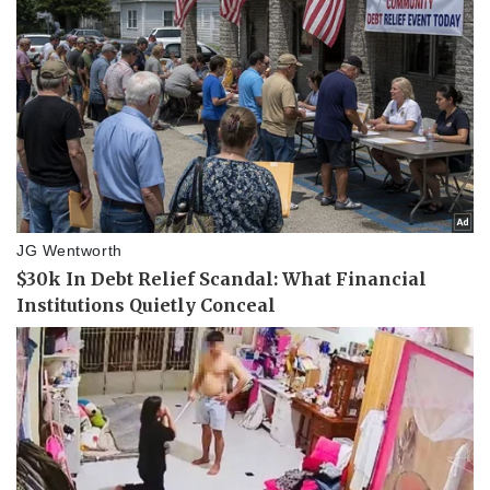
Bóng đá
Ô tô
Lịch thi đấu bóng đá
Xe máy
Thế giới thể thao
Tư vấn
eSports
Hậu trường