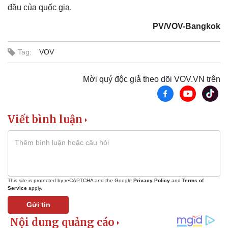
đầu của quốc gia.
PV/VOV-Bangkok
Tag:
VOV
Mời quý độc giả theo dõi VOV.VN trên
Viết bình luận
Pháp luật
Quân sự - Quốc phòng
Vụ án
Vũ khí
Tin nóng
Việt Nam
This site is protected by reCAPTCHA and the Google
Privacy Policy
and
Terms of
Tư vấn luật
Phân tích
Service
apply.
Gửi tin