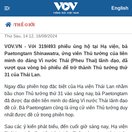
English
Con gái ông Thaksin thành Thủ
tướng mới của Thái Lan ở tuổi 38
THẾ GIỚI
/
Thứ Sáu, 14:12, 16/08/2024
VOV.VN - Với 319/493 phiếu ủng hộ tại Hạ viện, bà
Paetongtarn Shinawatra, ứng viên Thủ tướng của liên
Chính trị
Xã hội
minh do đảng Vì nước Thái (Pheu Thai) lãnh đạo, đã
Đảng
Tin 24h
vượt qua vòng bỏ phiếu để trở thành Thủ tướng thứ
Tổ chức nhân sự
Dự báo thời tiết
31 của Thái Lan.
Quốc hội
Giáo dục
Nhận diện sự thật
Dấu ấn VOV
Ngay đầu phiên họp đặc biệt của Hạ viện Thái Lan nhằm
Việc làm
bầu chọn Thủ tướng thứ 31 vào sáng nay, bà Paetongtarn
Biển đảo
đã được đại diện liên minh do đảng Vì nước Thái lãnh đạo
đề cử. Bà Paetongtarn cũng là ứng cử viên Thủ tướng duy
nhất được đề cử trong phiên họp.
Sau các ý kiến phát biểu, đến cuối giờ sáng nay, Hạ viện