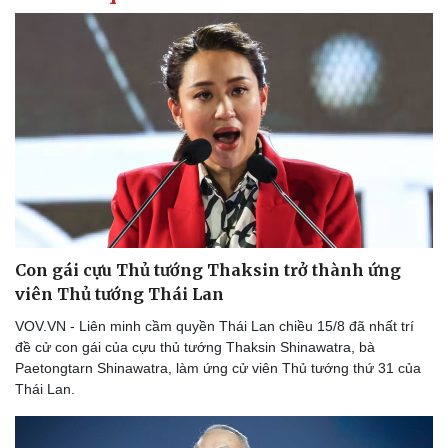
Văn hóa
Giải trí
Sân khấu - Điện ảnh
Nghệ sĩ
Văn học
Thời trang
Âm nhạc
Sao Việt
Di sản
Con gái cựu Thủ tướng Thaksin trở thành ứng
viên Thủ tướng Thái Lan
VOV.VN - Liên minh cầm quyền Thái Lan chiều 15/8 đã nhất trí
đề cử con gái của cựu thủ tướng Thaksin Shinawatra, bà
Paetongtarn Shinawatra, làm ứng cử viên Thủ tướng thứ 31 của
Thái Lan.