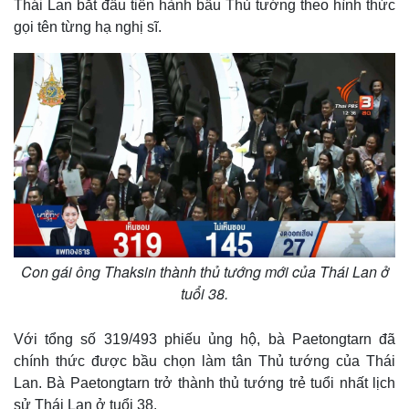
Thái Lan bắt đầu tiến hành bầu Thủ tướng theo hình thức
gọi tên từng hạ nghị sĩ.
Con gái ông Thaksin thành thủ tướng mới của Thái Lan ở
tuổi 38.
Với tổng số 319/493 phiếu ủng hộ, bà Paetongtarn đã
chính thức được bầu chọn làm tân Thủ tướng của Thái
Thế giới
Multimedia
Lan. Bà Paetongtarn trở thành thủ tướng trẻ tuổi nhất lịch
Quan sát
Video
sử Thái Lan ở tuổi 38.
Cuộc sống đó đây
Ảnh