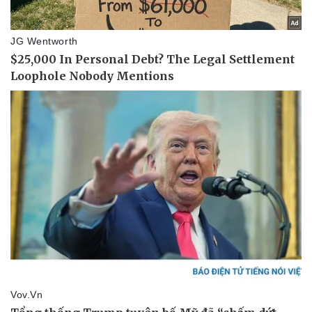
Sức khỏe
Đời sống
Dinh dưỡng - món ngon
Nhà đẹp
Cây thuốc
Blog
Sản phụ khoa
Tình yêu - Gia đình
Nhi khoa