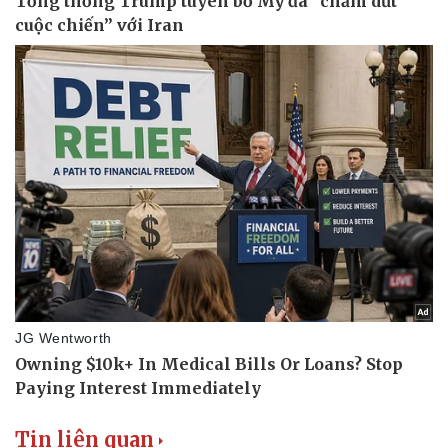
Nam khoa
Làm đẹp - giảm cân
Phòng mạch online
Ăn sạch sống khỏe
Tin liên quan