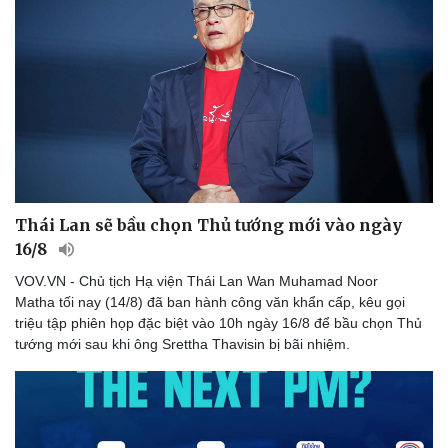
Thái Lan sẽ bầu chọn Thủ tướng mới vào ngày
16/8
VOV.VN - Chủ tịch Hạ viện Thái Lan Wan Muhamad Noor
Matha tối nay (14/8) đã ban hành công văn khẩn cấp, kêu gọi
Du lịch
Podcast
triệu tập phiên họp đặc biệt vào 10h ngày 16/8 để bầu chọn Thủ
Tư vấn
Câu chuyện thời sự
tướng mới sau khi ông Srettha Thavisin bị bãi nhiệm.
Săn Tour
Đọc truyện đêm khuya
check-in
Cửa sổ tình yêu
Kể chuyện cho bé
Hạt giống tâm hồn