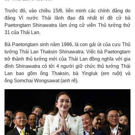
Hồ sơ
E-Magazine
Trước đó, vào chiều 15/8, liên minh các chính đảng do
Infographic
đảng Vì nước Thái lãnh đạo đã nhất trí đề cử bà
Paetongtarn Shinawatra làm ứng cử viên Thủ tướng thứ
31 của Thái Lan.
Bà Paetongtarn sinh năm 1986, là con gái út của cựu Thủ
tướng Thái Lan Thaksin Shinawatra. Việc bà Paetongtarn
trở thành thủ tướng mới của Thái Lan đồng nghĩa với gia
đình Shinawatra có tới 4 người giữ chức thủ tướng Thái
Lan bao gồm ông Thaksin, bà Yingluk (em ruột) và
ông Somchai Wongsawat (anh rể).