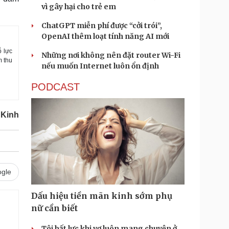
vì gây hại cho trẻ em
ChatGPT miễn phí được “cởi trói”,
OpenAI thêm loạt tính năng AI mới
ỗ lực
Những nơi không nên đặt router Wi-Fi
m thu
nếu muốn Internet luôn ổn định
PODCAST
 Kinh
gle
Dấu hiệu tiền mãn kinh sớm phụ
nữ cần biết
Tôi bất lực khi vợ luôn mang chuyện ở