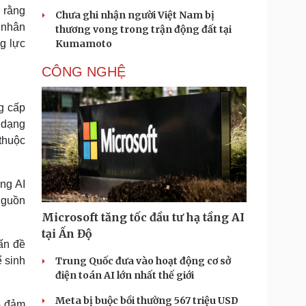
h rằng
Chưa ghi nhận người Việt Nam bị
á nhân
thương vong trong trận động đất tại
g lực
Kumamoto
CÔNG NGHỆ
ng cấp
 dạng
 thuộc
ng AI
nguồn
Microsoft tăng tốc đầu tư hạ tầng AI
tại Ấn Độ
ấn đề
ể sinh
Trung Quốc đưa vào hoạt động cơ sở
điện toán AI lớn nhất thế giới
Meta bị buộc bồi thường 567 triệu USD
ảo đảm