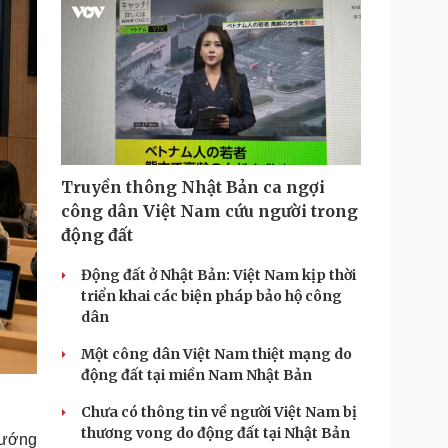
i
m
e
Truyền thông Nhật Bản ca ngợi
công dân Việt Nam cứu người trong
động đất
Động đất ở Nhật Bản: Việt Nam kịp thời
triển khai các biện pháp bảo hộ công
dân
Một công dân Việt Nam thiệt mạng do
động đất tại miền Nam Nhật Bản
Chưa có thông tin về người Việt Nam bị
thương vong do động đất tại Nhật Bản
hướng