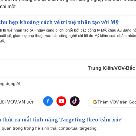
mai một.
thu hẹp khoảng cách về trí tuệ nhân tạo với Mỹ
 trí tuệ nhân tạo (AI) ngày càng bị chi phối bởi các công ty Mỹ, châu Âu đang n
huật số, giảm sự phụ thuộc vào các công nghệ cốt lõi do Mỹ kiểm soát nhằm nhằ
Mỹ.
Trung Kiên/VOV-Bắc
ng dụng AI
 dõi VOV.VN trên
Thêm VOV trên Goo
thức ra mắt tính năng Targeting theo 'cảm xúc'
quan trọng trong hệ sinh thái contextual targeting.