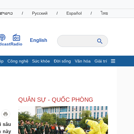
ສາລາວ
/
Русский
/
Español
/
ไทย
English
dcast
Radio
ệp
Công nghệ
Sức khỏe
Đời sống
Văn hóa
Giải trí
inh tế
Thị trường
ất động sản
Giá vàng
hởi nghiệp
Tiêu dùng
Tỷ giá
QUÂN SỰ - QUỐC PHÒNG
Chứng khoán
Giá cà phê
oanh nghiệp
Công nghệ
i sâu
hông tin doanh nghiệp
Sành điệu
h này