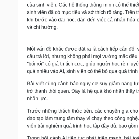
của sinh viên. Các hệ thống thông minh có thể thiết
sinh viên đã có mục tiêu và sở thích rõ ràng. Trê
khi bước vào đại học, dẫn đến việc cá nhân hóa c
và chí hướng.
Một vấn đề khác được đặt ra là cách tiếp cận đối 
câu trả lời, nhưng không phải mọi vướng mắc đều 
“bối rối” có giá trị tích cực, giúp người học rèn 
quá nhiều vào AI, sinh viên có thể bỏ qua quá trìn
Bài viết cũng cảnh báo nguy cơ suy giảm năng lực
trở thành thói quen. Đây là hệ quả khó nhận thấy
nhân lực.
Trước những thách thức trên, các chuyên gia cho 
đào tạo làm trung tâm thay vì chạy theo công nghệ.
viên trải nghiệm quá trình học tập đầy đủ, bao gồm 
Trong bối cảnh AI tiếp tục phát triển mạnh, bài t