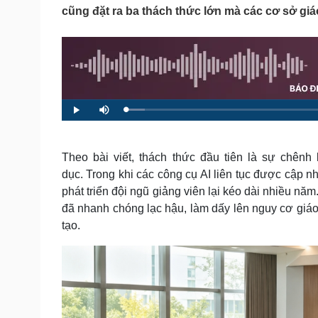
Tin nóng
Việt Nam
cũng đặt ra ba thách thức lớn mà các cơ sở gi
Tư vấn luật
Phân tích
Sức khỏe
Đời sống
Dinh dưỡng - món ngon
Nhà đẹp
Cây thuốc
Blog
L
P
M
o
l
u
Sản phụ khoa
Tình yêu - Gia đình
a
a
t
d
y
e
Nhi khoa
e
d
Nam khoa
:
Theo bài viết, thách thức đầu tiên là sự chênh
3
Làm đẹp - giảm cân
.
dục. Trong khi các công cụ AI liên tục được cập nhậ
7
9
Phòng mạch online
phát triển đội ngũ giảng viên lại kéo dài nhiều n
%
Ăn sạch sống khỏe
đã nhanh chóng lạc hậu, làm dấy lên nguy cơ giáo
tạo.
Cải chính