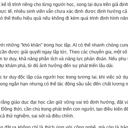
 kế lộ trình riêng cho từng người học, song lại dựa trên giả địn
n thực tế, nhiều sinh viên vẫn chưa xác định được định hướng c
ó thể thiếu hiệu quả nếu không đi kèm quá trình định hình năn
với những “khó khăn” trong học tập. AI có thể nhanh chóng cu
cần được giải quyết ngay lập tức. Theo các chuyên gia, một số
luyện tư duy, khả năng phân tích và năng lực phán đoán. Nếu phụ
h tự khám phá, từ đó ảnh hưởng đến sự phát triển lâu dài.
 tư duy độc lập của người học trong tương lai, khi việc sử dụ
 trong ngắn hạn nhưng có thể tác động sâu sắc đến chất lượng 
rằng giáo dục đại học cần giữ vững vai trò định hướng, đặt v
 Đồng thời, cần chú trọng phát triển con người, tạo điều kiện đ
cả thử nghiệm, sai sót và điều chỉnh.
oán đặt ra không chỉ là thích ứng với công nghệ, mà còn là b