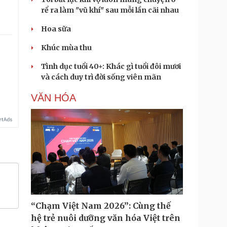
rể ra làm "vũ khí" sau mỗi lần cãi nhau
Hoa sữa
Khúc mùa thu
Tình dục tuổi 40+: Khác gì tuổi đôi mươi
và cách duy trì đời sống viên mãn
VĂN HÓA
“Chạm Việt Nam 2026”: Cùng thế
hệ trẻ nuôi dưỡng văn hóa Việt trên