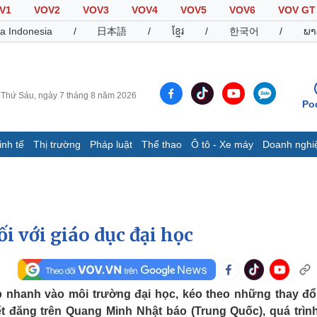
V1
VOV2
VOV3
VOV4
VOV5
VOV6
VOV GT
a Indonesia
/
日本語
/
ខ្មែរ
/
한국어
/
ພາ
Thứ Sáu, ngày 7 tháng 8 năm 2026
Po
inh tế
Thị trường
Pháp luật
Thể thao
Ô tô - Xe máy
Doanh nghi
Thế giới
Multimedia
K
Quan sát
Video
B
Cuộc sống đó đây
Ảnh
K
Hồ sơ
E-Magazine
ối với giáo dục đại học
Infographic
Thể thao
Ô tô - Xe máy
D
ập nhanh vào môi trường đại học, kéo theo những thay đổ
Bóng đá
Ô tô
T
iết đăng trên Quang Minh Nhật báo (Trung Quốc), quá trìn