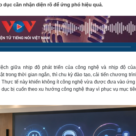
Lịch thi đấu bóng đá
Xe máy
áo dục cần nhận diện rõ để ứng phó hiệu quả.
Thế giới thể thao
Tư vấn
eSports
V
Hậu trường
Văn hóa
Giải trí
D
Sân khấu - Điện ảnh
Nghệ sĩ
Văn học
Thời trang
Âm nhạc
Sao Việt
c
Di sản
 lệch giữa nhịp độ phát triển của công nghệ và nhịp độ của
t trong thời gian ngắn, thì chu kỳ đào tạo, cải tiến chương trì
ăm. Thực tế này khiến không ít công nghệ vừa được đưa vào ứn
 dục bị cuốn theo xu hướng công nghệ thay vì phục vụ mục tiê