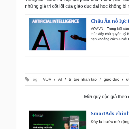
những giá trị cốt lõi của giáo dục đại học không bị 
Châu Âu nỗ lực 
VOV.VN - Trong bối cảnh
thúc đẩy chủ quyền kỹ t
hẹp khoảng cách AI với 
Tag:
VOV
AI
trí tuệ nhân tạo
giáo dục
ứ
Mời quý độc giả theo
SmartAds chính 
Đây là bước mở rộng 