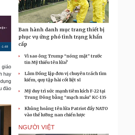
Doanh nghiệp 24h
Tin Công nghệ
Doanh nhân
Trải nghiệm
ì cộng đồng
Chuyển đổi số
Ban hành danh mục trang thiết bị
u lịch
Podcast
phục vụ ứng phó tình trạng khẩn
Tư vấn
Câu chuyện thời sự
cấp
Săn Tour
Đọc truyện đêm khuya
R
-
1:48
heck-in
Cửa sổ tình yêu
Vì sao ông Trump “nóng mặt” trước
e
Kể chuyện cho bé
tin Mỹ thiếu tên lửa?
m
Hạt giống tâm hồn
 giáo
Lâm Đồng lập đơn vị chuyên trách tìm
nh hay
a
kiếm, quy tập hài cốt liệt sĩ
g dụng
i
u đào
Mỹ duy trì sức mạnh tiêm kích F-22 tại
n
Trung Đông bằng “mạch máu” KC-135
i
Khủng hoảng tên lửa Patriot đẩy NATO
n
vào thế lưỡng nan chiến lược
g
NGƯỜI VIỆT
T