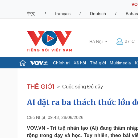
VO
中文
/
français
/
Deutsch
/
Bahas
27°C
Hà Nội
Chính trị
Xã hội
Thế giới
Multimedia
K
Chính trị
Xã hội
Đảng
Tin 24h
THẾ GIỚI
Cuộc sống Đó đây
Tổ chức nhân sự
Dự báo thời tiết
Quốc hội
Giáo dục
AI đặt ra ba thách thức lớn đ
Nhận diện sự thật
Dấu ấn VOV
Việc làm
Biển đảo
Chủ Nhật, 09:43, 28/06/2026
Pháp luật
Quân sự - Quốc phòng
VOV.VN - Trí tuệ nhân tạo (AI) đang thâm nh
Vụ án
Vũ khí
rộng trong dạy và học. Tuy nhiên, theo bài v