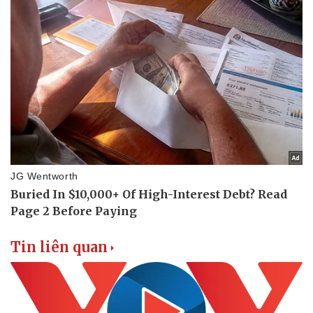
Sức khỏe
Đời sống
Dinh dưỡng - món ngon
Nhà đẹp
Cây thuốc
Blog
Sản phụ khoa
Tình yêu - Gia đình
Nhi khoa
Nam khoa
Làm đẹp - giảm cân
Phòng mạch online
Ăn sạch sống khỏe
Tin liên quan