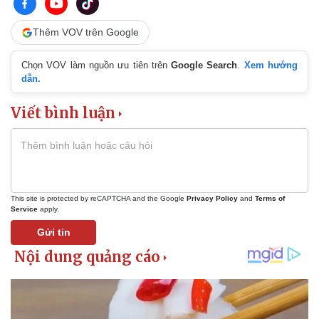
Thêm VOV trên Google
Chọn VOV làm nguồn ưu tiên trên
Google Search
.
Xem hướng
dẫn.
Viết bình luận
This site is protected by reCAPTCHA and the Google
Privacy Policy
and
Terms of
Service
apply.
Gửi tin
Thể thao
Ô tô - Xe máy
Bóng đá
Ô tô
Lịch thi đấu bóng đá
Xe máy
Thế giới thể thao
Tư vấn