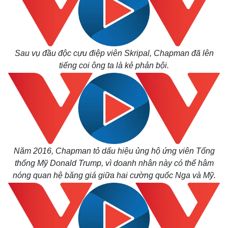
Sau vụ đầu độc cựu điệp viên Skripal, Chapman đã lên
tiếng coi ông ta là kẻ phản bội.
Năm 2016, Chapman tỏ dấu hiệu ủng hộ ứng viên Tổng
thống Mỹ Donald Trump, vì doanh nhân này có thể hâm
nóng quan hệ băng giá giữa hai cường quốc Nga và Mỹ.
Pháp luật
Quân sự - Quốc phòng
Vụ án
Vũ khí
Tin nóng
Việt Nam
Tư vấn luật
Phân tích