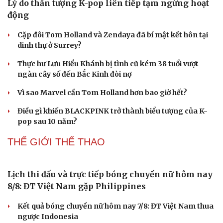
Tóc rụng cả nắm khi gội đầu, đừng bỏ qua 5 cách này
Dấu hiệu tiền mãn kinh sớm phụ nữ cần biết
Cây đại phong cầm tấu một bản nhạc suốt 639 năm vừa
chuyển hợp âm thứ 17
NGHỆ SĨ
Lý do thần tượng K-pop liên tiếp tạm ngừng hoạt
động
Cặp đôi Tom Holland và Zendaya đã bí mật kết hôn tại
dinh thự ở Surrey?
Thực hư Lưu Hiểu Khánh bị tình cũ kém 38 tuổi vượt
ngàn cây số đến Bắc Kinh đòi nợ
Vì sao Marvel cần Tom Holland hơn bao giờ hết?
Điều gì khiến BLACKPINK trở thành biểu tượng của K-