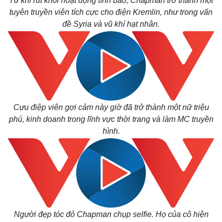
Từ khi rút khỏi hoạt động tình báo, Chapman trở thành một
tuyên truyền viên tích cực cho điện Kremlin, như trong vấn
đề Syria và vũ khí hạt nhân.
Cựu điệp viên gợi cảm này giờ đã trở thành một nữ triệu
phú, kinh doanh trong lĩnh vực thời trang và làm MC truyền
hình.
Kinh tế
Thị trường
Bất động sản
Giá vàng
Khởi nghiệp
Tiêu dùng
Tỷ giá
Chứng khoán
Giá cà phê
Người đẹp tóc đỏ Chapman chụp selfie. Họ của cô hiện