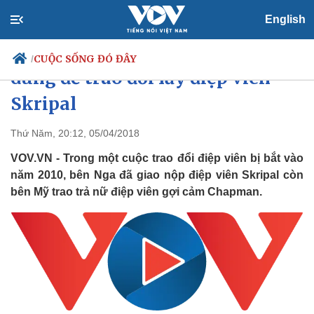
English
Ảnh: Nữ điệp viên Nga gợi cảm
CUỘC SỐNG ĐÓ ĐÂY
/
dùng để trao đổi lấy điệp viên
Skripal
Chính trị
Xã hội
Thứ Năm, 20:12, 05/04/2018
Đảng
Tin 24h
VOV.VN - Trong một cuộc trao đổi điệp viên bị bắt vào
Tổ chức nhân sự
Dự báo thời tiết
năm 2010, bên Nga đã giao nộp điệp viên Skripal còn
Quốc hội
Giáo dục
bên Mỹ trao trả nữ điệp viên gợi cảm Chapman.
Nhận diện sự thật
Dấu ấn VOV
Việc làm
Biển đảo