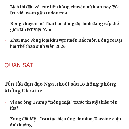
pop sau 10 năm?
THẾ GIỚI THỂ THAO
Lịch thi đấu và trực tiếp bóng chuyền nữ hôm nay
8/8: ĐT Việt Nam gặp Philippines
Kết quả bóng chuyền nữ hôm nay 7/8: ĐT Việt Nam thua
Du lịch
Podcast
ngược Indonesia
Tư vấn
Câu chuyện thời sự
Săn Tour
Đọc truyện đêm khuya
Lịch thi đấu và trực tiếp bóng chuyền nữ hôm nay 7/8:
check-in
Cửa sổ tình yêu
ĐT Việt Nam gặp Indonesia
Kể chuyện cho bé
Hạt giống tâm hồn
Bóng chuyền nữ Thái Lan dùng đội hình đẳng cấp thế
giới đấu ĐT Việt Nam
Khai mạc Vòng loại khu vực miền Bắc môn Bóng rổ Đại
hội Thể thao sinh viên 2026
QUAN SÁT