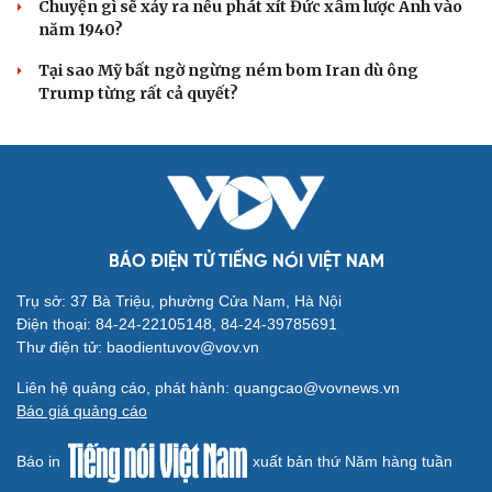
Người di cư ngã gục sau khi bơi từ Ma Rốc sang Ceuta
Thái Lan cảnh báo phụ huynh, học sinh về ma túy LSD
“đội lốt” tem hoạt hình
UNESCO vinh danh Sarnath (Ấn Độ) - nơi Đức Phật
thuyết pháp đầu tiên
Trung Quốc đạt đột phá trong phát triển lúa lai vô tính
HỒ SƠ
Thực hư việc Mỹ cạn kiệt kho tên lửa đắt tiền
Lý do ông Trump được xem là tư lệnh chiến lược hiệu
quả
Chiến lược lợi hại của Iran nhằm làm suy yếu Mỹ và Tổng
thống Trump
Chuyện gì sẽ xảy ra nếu phát xít Đức xâm lược Anh vào