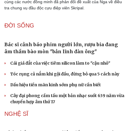
cùng các nước đồng minh đã phản đối đề xuất của Nga về điều
tra chung vụ đầu độc cựu điệp viên Skripal.
ĐỜI SỐNG
Văn hóa
Giải trí
Sân khấu - Điện ảnh
Nghệ sĩ
Văn học
Thời trang
Âm nhạc
Sao Việt
Di sản
Bác sĩ cảnh báo phim người lớn, rượu bia đang
âm thầm bào mòn "bản lĩnh đàn ông"
Cái giá đắt của việc tiêm silicon làm to "cậu nhỏ"