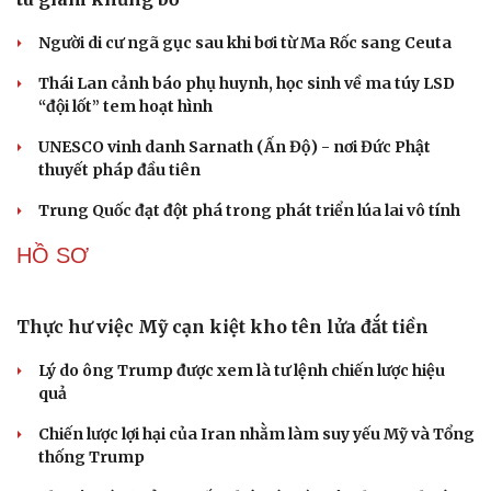
ASEAN 59 năm thành lập: Khẳng định bản lĩnh và giá trị
sức hút
Khủng hoảng tên lửa Patriot đẩy NATO vào thế lưỡng
nan chiến lược
CUỘC SỐNG ĐÓ ĐÂY
Cải chính
Tòa án Israel cấm sử dụng cá sấu để canh giữ nhà
tù giam khủng bố