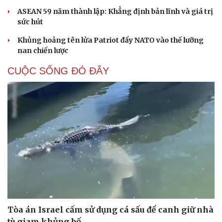
Tên lửa đạn đạo Nga khoét sâu lỗ hổng phòng
không Ukraine
Vì sao ông Trump “nóng mặt” trước tin Mỹ thiếu tên
lửa?
Xung đột Mỹ - Iran tạo hiệu ứng domino, Ukraine chịu
ảnh hưởng