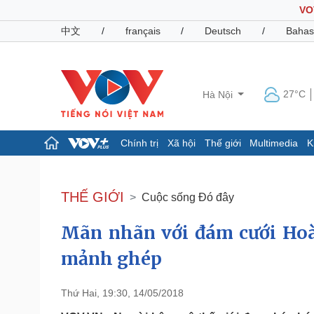
VO
中文
/
français
/
Deutsch
/
Bahas
27°C
Hà Nội
Chính trị
Xã hội
Thế giới
Multimedia
K
Chính trị
Xã hội
Đảng
Tin 24h
THẾ GIỚI
Cuộc sống Đó đây
Tổ chức nhân sự
Dự báo thời tiết
Quốc hội
Giáo dục
Mãn nhãn với đám cưới Hoà
Nhận diện sự thật
Dấu ấn VOV
Việc làm
mảnh ghép
Biển đảo
Pháp luật
Quân sự - Quốc phòng
Thứ Hai, 19:30, 14/05/2018
Vụ án
Vũ khí