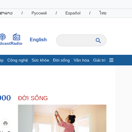
ສາລາວ
/
Русский
/
Español
/
ไทย
English
dcast
Radio
ệp
Công nghệ
Sức khỏe
Đời sống
Văn hóa
Giải trí
inh tế
Thị trường
ất động sản
Giá vàng
hởi nghiệp
Tiêu dùng
Tỷ giá
000
ĐỜI SỐNG
Chứng khoán
Giá cà phê
oanh nghiệp
Công nghệ
hông tin doanh nghiệp
Sành điệu