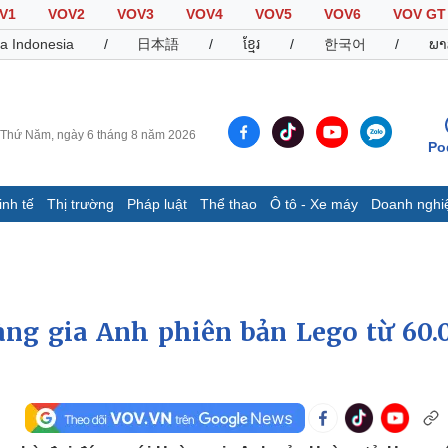
V1
VOV2
VOV3
VOV4
VOV5
VOV6
VOV GT
a Indonesia
/
日本語
/
ខ្មែរ
/
한국어
/
ພາ
Thứ Năm, ngày 6 tháng 8 năm 2026
Po
inh tế
Thị trường
Pháp luật
Thể thao
Ô tô - Xe máy
Doanh nghi
Thế giới
Multimedia
K
Quan sát
Video
B
Cuộc sống đó đây
Ảnh
K
Hồ sơ
E-Magazine
ng gia Anh phiên bản Lego từ 60.
Infographic
Thể thao
Ô tô - Xe máy
D
Bóng đá
Ô tô
T