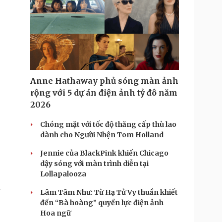
Anne Hathaway phủ sóng màn ảnh
rộng với 5 dự án điện ảnh tỷ đô năm
2026
Chóng mặt với tốc độ thăng cấp thù lao
dành cho Người Nhện Tom Holland
Jennie của BlackPink khiến Chicago
dậy sóng với màn trình diễn tại
Lollapalooza
.
Lâm Tâm Như: Từ Hạ Tử Vy thuần khiết
đến “Bà hoàng” quyền lực điện ảnh
Hoa ngữ