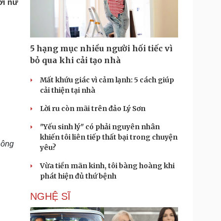
ới nữ
Doanh nghiệp 24h
Tin Công nghệ
Doanh nhân
Trải nghiệm
ì cộng đồng
Chuyển đổi số
5 hạng mục nhiều người hối tiếc vì
u lịch
Podcast
bỏ qua khi cải tạo nhà
Tư vấn
Câu chuyện thời sự
Săn Tour
Đọc truyện đêm khuya
Mất khứu giác vì cảm lạnh: 5 cách giúp
heck-in
Cửa sổ tình yêu
cải thiện tại nhà
Kể chuyện cho bé
Lời ru còn mãi trên đảo Lý Sơn
Hạt giống tâm hồn
"Yếu sinh lý" có phải nguyên nhân
khiến tôi liên tiếp thất bại trong chuyện
hông
yêu?
Vừa tiền mãn kinh, tôi bàng hoàng khi
phát hiện đủ thứ bệnh
NGHỆ SĨ