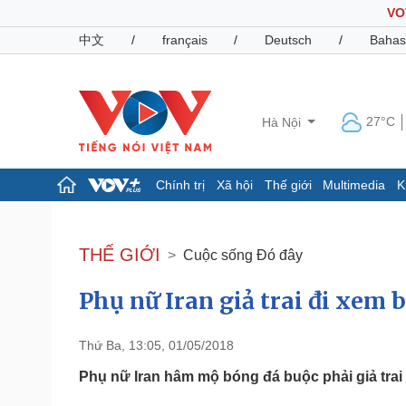
VO
中文
/
français
/
Deutsch
/
Bahas
27°C
Hà Nội
Chính trị
Xã hội
Thế giới
Multimedia
K
Chính trị
Xã hội
Đảng
Tin 24h
THẾ GIỚI
Cuộc sống Đó đây
Tổ chức nhân sự
Dự báo thời tiết
Quốc hội
Giáo dục
Phụ nữ Iran giả trai đi xem 
Nhận diện sự thật
Dấu ấn VOV
Việc làm
Biển đảo
Thứ Ba, 13:05, 01/05/2018
Pháp luật
Quân sự - Quốc phòng
Phụ nữ Iran hâm mộ bóng đá buộc phải giả trai 
Vụ án
Vũ khí