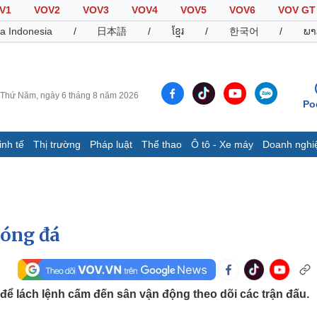
V1
VOV2
VOV3
VOV4
VOV5
VOV6
VOV GT
a Indonesia
/
日本語
/
ខ្មែរ
/
한국어
/
ພາ
Thứ Năm, ngày 6 tháng 8 năm 2026
Po
inh tế
Thị trường
Pháp luật
Thể thao
Ô tô - Xe máy
Doanh nghi
Thế giới
Multimedia
K
Quan sát
Video
B
Cuộc sống đó đây
Ảnh
K
Hồ sơ
E-Magazine
bóng đá
Infographic
Thể thao
Ô tô - Xe máy
D
để lách lệnh cấm đến sân vận động theo dõi các trận đấu.
Bóng đá
Ô tô
T