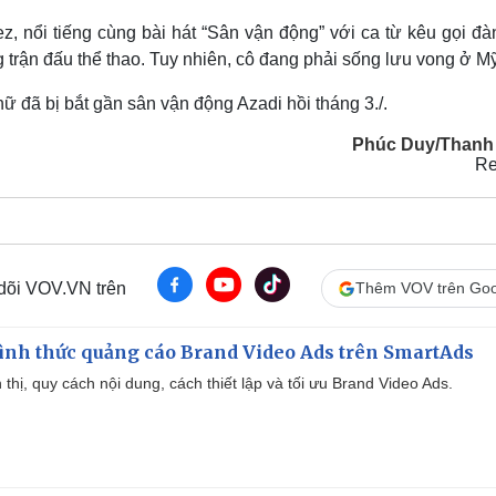
z, nổi tiếng cùng bài hát “Sân vận động” với ca từ kêu gọi đ
rận đấu thể thao. Tuy nhiên, cô đang phải sống lưu vong ở Mỹ
ữ đã bị bắt gần sân vận động Azadi hồi tháng 3./.
Phúc Duy/Thanh
Re
 dõi VOV.VN trên
Thêm VOV trên Goo
ình thức quảng cáo Brand Video Ads trên SmartAds
ển thị, quy cách nội dung, cách thiết lập và tối ưu Brand Video Ads.