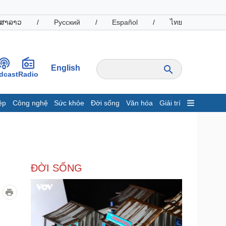
ສາລາວ
/
Русский
/
Español
/
ไทย
English
dcast
Radio
ệp
Công nghệ
Sức khỏe
Đời sống
Văn hóa
Giải trí
inh tế
Thị trường
ất động sản
Giá vàng
hởi nghiệp
Tiêu dùng
Tỷ giá
ĐỜI SỐNG
Chứng khoán
Giá cà phê
oanh nghiệp
Công nghệ
hông tin doanh nghiệp
Sành điệu