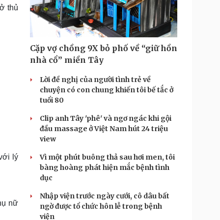
Doanh nghiệp 24h
Tin Công nghệ
ở thủ
Doanh nhân
Trải nghiệm
ì cộng đồng
Chuyển đổi số
Cặp vợ chồng 9X bỏ phố về “giữ hồn
u lịch
Podcast
nhà cổ” miền Tây
Tư vấn
Câu chuyện thời sự
Săn Tour
Đọc truyện đêm khuya
Lời đề nghị của người tình trẻ về
heck-in
Cửa sổ tình yêu
chuyện có con chung khiến tôi bế tắc ở
Kể chuyện cho bé
tuổi 80
Hạt giống tâm hồn
Clip anh Tây 'phê' và ngơ ngác khi gội
đầu massage ở Việt Nam hút 24 triệu
view
ới lý
Vì một phút buông thả sau hơi men, tôi
bàng hoàng phát hiện mắc bệnh tình
dục
Nhập viện trước ngày cưới, cô dâu bất
hụ nữ
ngờ được tổ chức hôn lễ trong bệnh
viện