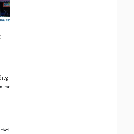
bóng
em các
 thời