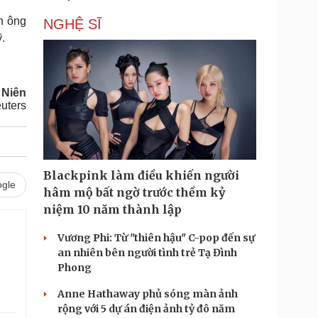
àn ông
NGHỆ SĨ
.
 Niên
uters
Blackpink làm điều khiến người
gle
hâm mộ bất ngờ trước thềm kỷ
niệm 10 năm thành lập
Vương Phi: Từ "thiên hậu" C-pop đến sự
an nhiên bên người tình trẻ Tạ Đình
Phong
Anne Hathaway phủ sóng màn ảnh
rộng với 5 dự án điện ảnh tỷ đô năm