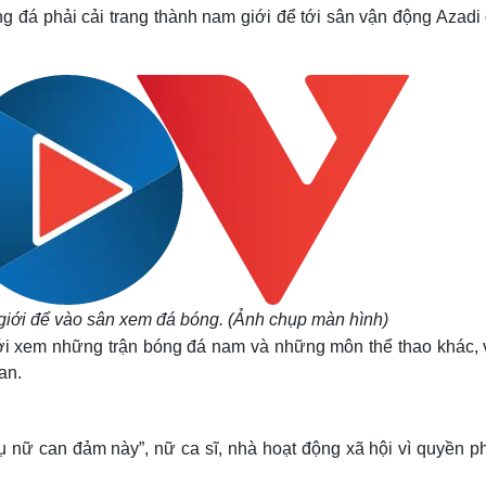
Lịch thi đấu bóng đá
Xe máy
 đá phải cải trang thành nam giới để tới sân vận động Azadi 
Thế giới thể thao
Tư vấn
eSports
V
Hậu trường
Văn hóa
Giải trí
D
Sân khấu - Điện ảnh
Nghệ sĩ
Văn học
Thời trang
Âm nhạc
Sao Việt
c
Di sản
 giới để vào sân xem đá bóng. (Ảnh chụp màn hình)
i xem những trận bóng đá nam và những môn thể thao khác, v
an.
ụ nữ can đảm này”, nữ ca sĩ, nhà hoạt động xã hội vì quyền p