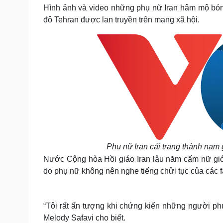
Tin nóng
Việt Nam
Hình ảnh và video những phụ nữ Iran hâm mộ bóng
Tư vấn luật
Phân tích
đô Tehran được lan truyền trên mạng xã hội.
Sức khỏe
Đời sống
Dinh dưỡng - món ngon
Nhà đẹp
Cây thuốc
Blog
Sản phụ khoa
Tình yêu - Gia đình
Nhi khoa
Nam khoa
Làm đẹp - giảm cân
Phòng mạch online
Ăn sạch sống khỏe
Phụ nữ Iran cải trang thành nam
Cải chính
Nước Cộng hòa Hồi giáo Iran lâu năm cấm nữ giớ
do phụ nữ không nên nghe tiếng chửi tục của các f
“Tôi rất ấn tượng khi chứng kiến những người ph
Melody Safavi cho biết.