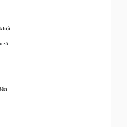
 khối
hụ nữ
 đến