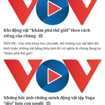
Khi động vật “khám phá thế giới” theo cách
riêng của chúng
VOV.VN - Các nhà khoa học cho biết, khi những con vật liếm lên
kính hoặc những vật bằng thủy tinh thì có nghĩa là chúng đang tự
"khám phá thế giới".
Sức khỏe
Đời sống
Dinh dưỡng - món ngon
Nhà đẹp
Cây thuốc
Blog
Sản phụ khoa
Tình yêu - Gia đình
Nhi khoa
Những bức ảnh chứng minh động vật tập Yoga
Nam khoa
“dẻo” hơn con người