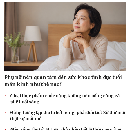
Phụ nữ nên quan tâm đến sức khỏe tình dục tuổi
Văn hóa
Giải trí
mãn kinh như thế nào?
Sân khấu - Điện ảnh
Nghệ sĩ
Văn học
Thời trang
6 loại thực phẩm chức năng không nên uống cùng cà
Âm nhạc
Sao Việt
phê buổi sáng
Di sản
Đừng tưởng lập thu là hết nóng, phải đến tiết Xử thử mới
thật sự mát mẻ
Mèo sống thọ tới 31 tuổi, chủ nhân tiết lộ thói quen ít ai