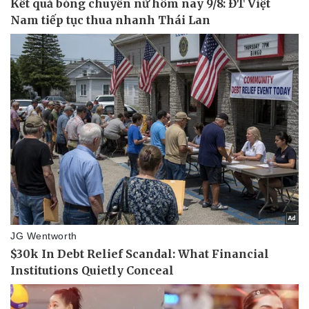
Thể thao
Ô tô - Xe máy
Bóng đá
Ô tô
Lịch thi đấu bóng đá
Xe máy
Thế giới thể thao
Tư vấn
eSports
Hậu trường