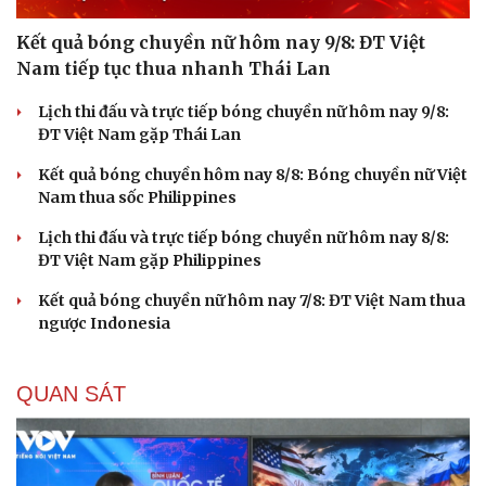
Kết quả bóng chuyền nữ hôm nay 9/8: ĐT Việt
Nam tiếp tục thua nhanh Thái Lan
Lịch thi đấu và trực tiếp bóng chuyền nữ hôm nay 9/8:
ĐT Việt Nam gặp Thái Lan
Du lịch
Podcast
Kết quả bóng chuyền hôm nay 8/8: Bóng chuyền nữ Việt
Tư vấn
Câu chuyện thời sự
Nam thua sốc Philippines
Săn Tour
Đọc truyện đêm khuya
check-in
Cửa sổ tình yêu
Lịch thi đấu và trực tiếp bóng chuyền nữ hôm nay 8/8:
Kể chuyện cho bé
ĐT Việt Nam gặp Philippines
Hạt giống tâm hồn
Kết quả bóng chuyền nữ hôm nay 7/8: ĐT Việt Nam thua
ngược Indonesia
QUAN SÁT