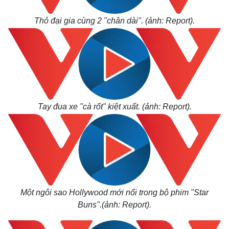
Thỏ đại gia cùng 2 "chân dài". (ảnh: Report).
Tay đua xe "cà rốt" kiệt xuất. (ảnh: Report).
Một ngôi sao Hollywood mới nổi trong bộ phim "Star
Buns".(ảnh: Report).
Kinh tế
Thị trường
Bất động sản
Giá vàng