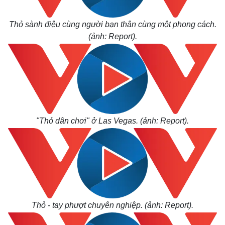
Thỏ sành điệu cùng người bạn thân cùng một phong cách.
(ảnh: Report).
Thế giới
Multimedia
Quan sát
Video
Cuộc sống đó đây
Ảnh
Hồ sơ
E-Magazine
Infographic
"Thỏ dân chơi" ở Las Vegas. (ảnh: Report).
Thỏ - tay phượt chuyên nghiệp. (ảnh: Report).