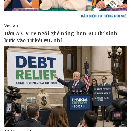
Doanh nghiệp
Công nghệ
Thông tin doanh nghiệp
Sành điệu
Doanh nghiệp 24h
Tin Công nghệ
Doanh nhân
Trải nghiệm
Vì cộng đồng
Chuyển đổi số