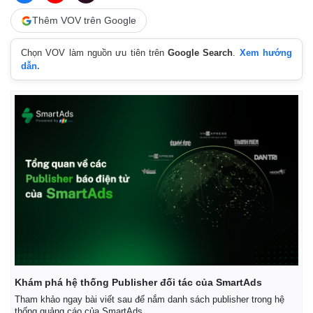
Thêm VOV trên Google
Chọn VOV làm nguồn ưu tiên trên
Google Search
.
Xem hướng
dẫn.
Pháp luật
Quân sự - Quốc phòng
Vụ án
Vũ khí
Tin nóng
Việt Nam
Tư vấn luật
Phân tích
Khám phá hệ thống Publisher đối tác của SmartAds
Tham khảo ngay bài viết sau để nắm danh sách publisher trong hệ
thống quảng cáo của SmartAds.