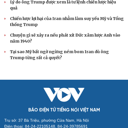
Lý do ông Trump được xem là tư lệnh chiến lược hiệu
quả
Chiến lược lợi hại của Iran nhằm làm suy yếu Mỹ và Tổng
thống Trump
Chuyện gì sẽ xảy ra nếu phát xít Đức xâm lược Anh vào
năm 1940?
Tại sao Mỹ bất ngờ ngừng ném bom Iran dù ông
Trump từng rất cả quyết?
BÁO ĐIỆN TỬ TIẾNG NÓI VIỆT NAM
Trụ sở: 37 Bà Triệu, phường Cửa Nam, Hà Nội
Điện thoại: 84-24-22105148, 84-24-39785691