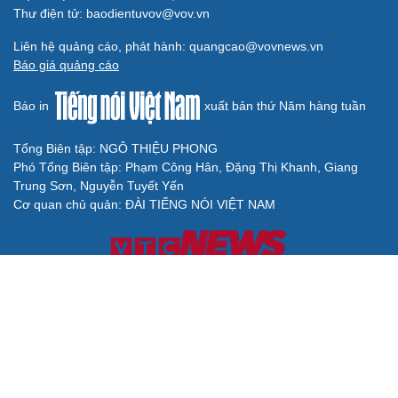
Thư điện tử: baodientuvov@vov.vn
Liên hệ quảng cáo, phát hành: quangcao@vovnews.vn
Báo giá quảng cáo
Báo in
xuất bản thứ Năm hàng tuần
Tổng Biên tập: NGÔ THIỆU PHONG
Phó Tổng Biên tập: Phạm Công Hân, Đặng Thị Khanh, Giang
Trung Sơn, Nguyễn Tuyết Yến
Cơ quan chủ quản: ĐÀI TIẾNG NÓI VIỆT NAM
Không được sao chép lại bất kỳ thông tin nào từ website này khi
chưa có sự đồng ý bằng văn bản của Báo Điện tử Tiếng nói Việt