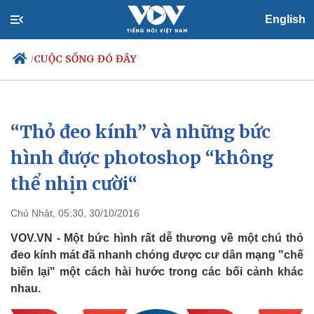
English
CUỘC SỐNG ĐÓ ĐÂY
/
“Thỏ đeo kính” và những bức
Chính trị
Xã hội
Đảng
Tin 24h
hình được photoshop “không
Tổ chức nhân sự
Dự báo thời tiết
thể nhịn cười“
Quốc hội
Giáo dục
Nhận diện sự thật
Dấu ấn VOV
Việc làm
Chủ Nhật, 05:30, 30/10/2016
Biển đảo
VOV.VN - Một bức hình rất dễ thương về một chú thỏ
đeo kính mát đã nhanh chóng được cư dân mạng "chế
biến lại" một cách hài hước trong các bối cảnh khác
nhau.