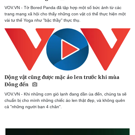
Làm đẹp - giảm cân
VOV.VN - Tờ Bored Panda đã tập hợp một số bức ảnh từ các
Phòng mạch online
trang mạng xã hội cho thấy những con vật có thể thực hiện một
Ăn sạch sống khỏe
vài tư thế Yoga như "bậc thầy" thực thụ.
Động vật cũng được mặc áo len trước khi mùa
Đông đến
VOV.VN - Khi những cơn gió lạnh đang dần ùa đến, chúng ta sẽ
chuẩn bị cho mình những chiếc áo len thật đẹp, và không quên
cả "những người bạn 4 chân".