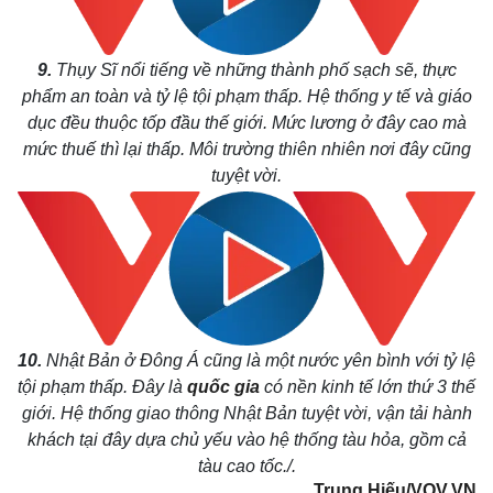
Tỷ giá
Chứng khoán
Giá cà phê
9.
Thụy Sĩ nổi tiếng về những thành phố sạch sẽ, thực
phẩm an toàn và tỷ lệ tội phạm thấp. Hệ thống y tế và giáo
dục đều thuộc tốp đầu thế giới. Mức lương ở đây cao mà
mức thuế thì lại thấp. Môi trường thiên nhiên nơi đây cũng
tuyệt vời.
10.
Nhật Bản ở Đông Á cũng là một nước yên bình với tỷ lệ
tội phạm thấp. Đây là
quốc gia
có nền kinh tế lớn thứ 3 thế
giới. Hệ thống giao thông Nhật Bản tuyệt vời, vận tải hành
khách tại đây dựa chủ yếu vào hệ thống tàu hỏa, gồm cả
tàu cao tốc./.
Trung Hiếu/VOV.VN