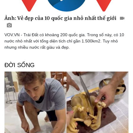
Ảnh: Vẻ đẹp của 10 quốc gia nhỏ nhất thế giới
VOV.VN - Trái Đất có khoảng 200 quốc gia. Trong số này, có 10
nước nhỏ nhất với tổng diện tích chỉ gần 1.500km2. Tuy nhỏ
nhưng nhiều nước rất giàu và đẹp.
ĐỜI SỐNG
Sức khỏe
Đời sống
Dinh dưỡng - món ngon
Nhà đẹp
Cây thuốc
Blog
Sản phụ khoa
Tình yêu - Gia đình
Nhi khoa
Nam khoa
Làm đẹp - giảm cân