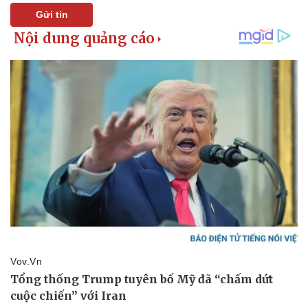
Gửi tin
Pháp luật
Quân sự - Quốc phòng
Vụ án
Vũ khí
Tin nóng
Việt Nam
Tư vấn luật
Phân tích