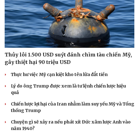
Thủy lôi 1.500 USD suýt đánh chìm tàu chiến Mỹ,
gây thiệt hại 90 triệu USD
Cải chính
Thực hư việc Mỹ cạn kiệt kho tên lửa đắt tiền
Lý do ông Trump được xem là tư lệnh chiến lược hiệu
quả
Chiến lược lợi hại của Iran nhằm làm suy yếu Mỹ và Tổng
thống Trump
Chuyện gì sẽ xảy ra nếu phát xít Đức xâm lược Anh vào
năm 1940?