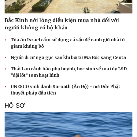
Bắc Kinh nới lỏng điều kiện mua nhà đối với
người không có hộ khẩu
Tòa án Israel cấm sử dụng cá sấu để canh giữ nhà tù
giam khủng bố
Người di cư ngã gục sau khi bơi từ Ma Rốc sang Ceuta
Thái Lan cảnh báo phụ huynh, học sinh về ma túy LSD
“đội lốt” tem hoạt hình
UNESCO vinh danh Sarnath (Ấn Độ) - nơi Đức Phật
thuyết pháp đầu tiên
HỒ SƠ