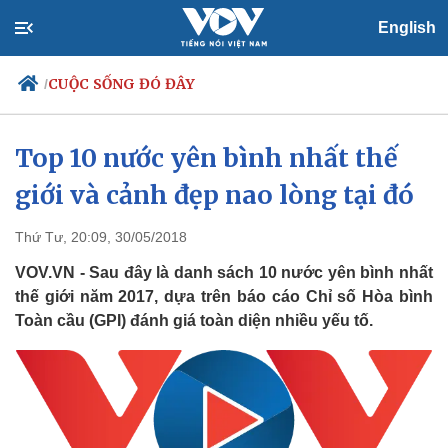
English
CUỘC SỐNG ĐÓ ĐÂY
/
Top 10 nước yên bình nhất thế
giới và cảnh đẹp nao lòng tại đó
Chính trị
Xã hội
Đảng
Tin 24h
Tổ chức nhân sự
Dự báo thời tiết
Thứ Tư, 20:09, 30/05/2018
Quốc hội
Giáo dục
VOV.VN - Sau đây là danh sách 10 nước yên bình nhất
Nhận diện sự thật
Dấu ấn VOV
thế giới năm 2017, dựa trên báo cáo Chỉ số Hòa bình
Việc làm
Toàn cầu (GPI) đánh giá toàn diện nhiều yếu tố.
Biển đảo