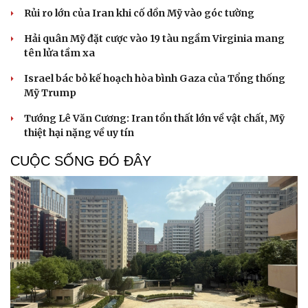
Rủi ro lớn của Iran khi cố dồn Mỹ vào góc tường
Hải quân Mỹ đặt cược vào 19 tàu ngầm Virginia mang
tên lửa tầm xa
Du lịch
Podcast
Israel bác bỏ kế hoạch hòa bình Gaza của Tổng thống
Tư vấn
Câu chuyện thời sự
Mỹ Trump
Săn Tour
Đọc truyện đêm khuya
check-in
Cửa sổ tình yêu
Tướng Lê Văn Cương: Iran tổn thất lớn về vật chất, Mỹ
Kể chuyện cho bé
thiệt hại nặng về uy tín
Hạt giống tâm hồn
CUỘC SỐNG ĐÓ ĐÂY