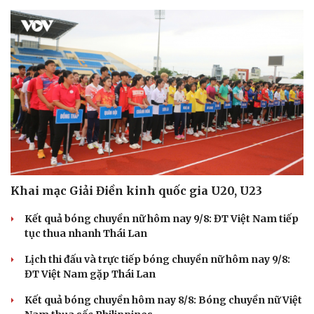
Văn hóa
Giải trí
Sân khấu - Điện ảnh
Nghệ sĩ
Văn học
Thời trang
Âm nhạc
Sao Việt
Di sản
Khai mạc Giải Điền kinh quốc gia U20, U23
Kết quả bóng chuyền nữ hôm nay 9/8: ĐT Việt Nam tiếp
tục thua nhanh Thái Lan
Lịch thi đấu và trực tiếp bóng chuyền nữ hôm nay 9/8:
ĐT Việt Nam gặp Thái Lan
Kết quả bóng chuyền hôm nay 8/8: Bóng chuyền nữ Việt