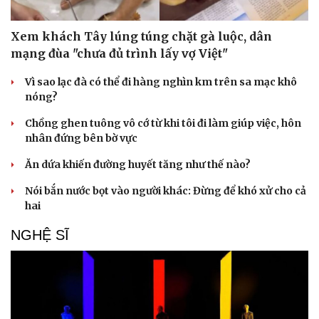
Phòng mạch online
Ăn sạch sống khỏe
Xem khách Tây lúng túng chặt gà luộc, dân
mạng đùa "chưa đủ trình lấy vợ Việt"
Vì sao lạc đà có thể đi hàng nghìn km trên sa mạc khô
nóng?
Chồng ghen tuông vô cớ từ khi tôi đi làm giúp việc, hôn
nhân đứng bên bờ vực
Ăn dứa khiến đường huyết tăng như thế nào?
Nói bắn nước bọt vào người khác: Đừng để khó xử cho cả
hai
NGHỆ SĨ