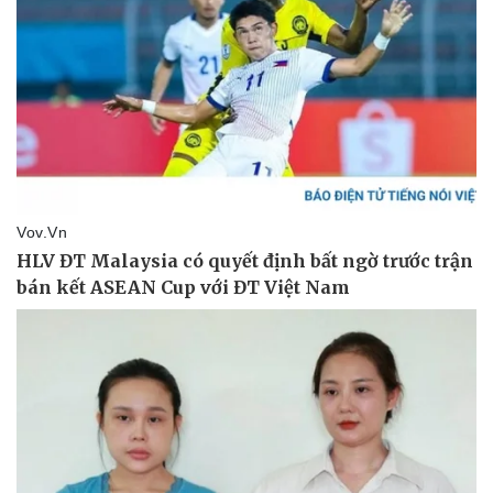
Thể thao
Ô tô - Xe máy
Bóng đá
Ô tô
Lịch thi đấu bóng đá
Xe máy
Thế giới thể thao
Tư vấn
eSports
Hậu trường