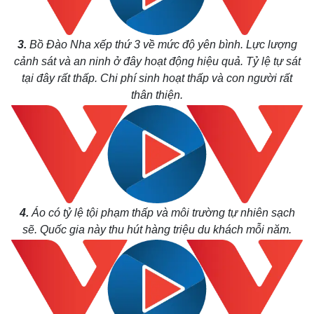
3.
Bồ Đào Nha xếp thứ 3 về mức độ yên bình. Lực lượng
cảnh sát và an ninh ở đây hoạt động hiệu quả. Tỷ lệ tự sát
tại đây rất thấp. Chi phí sinh hoạt thấp và con người rất
thân thiện.
4.
Áo có tỷ lệ tội phạm thấp và môi trường tự nhiên sạch
Thế giới
Multimedia
sẽ. Quốc gia này thu hút hàng triệu du khách mỗi năm.
Quan sát
Video
Cuộc sống đó đây
Ảnh
Hồ sơ
E-Magazine
Infographic