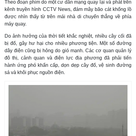
Theo đoạn phim do một cư dân mạng quay lại và phát trên
T
kênh truyền hình CCTV News, đám mây bão cát khổng lồ
i
được nhìn thấy từ trên mái nhà di chuyển thẳng về phía
máy quay.
m
e
Do ảnh hưởng của thời tiết khắc nghiệt, nhiều cây cối đã
bị đổ, gây hư hại cho nhiều phương tiện. Một số đường
dây điện cũng bị hỏng do gió mạnh. Các cơ quan quản lý
đô thị, cảnh quan và điện lực địa phương đã phải tiến
hành ứng phó khẩn cấp, dọn dẹp cây đổ, vệ sinh đường
sá và khôi phục nguồn điện.