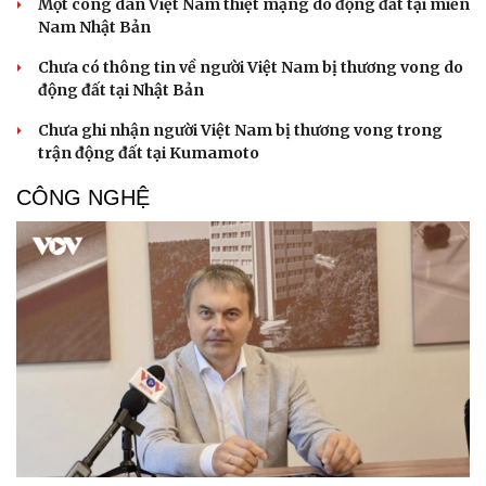
Một công dân Việt Nam thiệt mạng do động đất tại miền
Nam Nhật Bản
Chưa có thông tin về người Việt Nam bị thương vong do
động đất tại Nhật Bản
Chưa ghi nhận người Việt Nam bị thương vong trong
trận động đất tại Kumamoto
Sức khỏe
Đời sống
CÔNG NGHỆ
Dinh dưỡng - món ngon
Nhà đẹp
Cây thuốc
Blog
Sản phụ khoa
Tình yêu - Gia đình
Nhi khoa
Nam khoa
Làm đẹp - giảm cân
Phòng mạch online
Ăn sạch sống khỏe