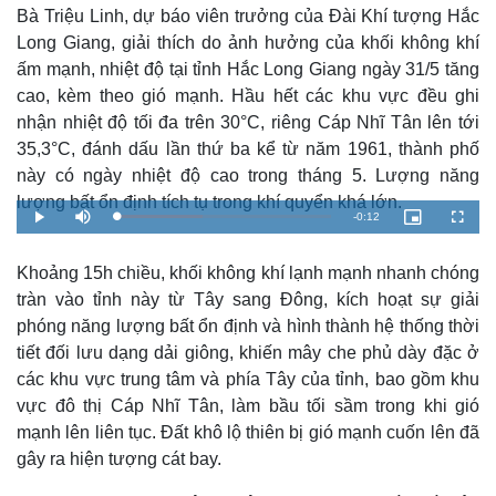
Bà Triệu Linh, dự báo viên trưởng của Đài Khí tượng Hắc
e
Long Giang, giải thích do ảnh hưởng của khối không khí
ấm mạnh, nhiệt độ tại tỉnh Hắc Long Giang ngày 31/5 tăng
cao, kèm theo gió mạnh. Hầu hết các khu vực đều ghi
nhận nhiệt độ tối đa trên 30°C, riêng Cáp Nhĩ Tân lên tới
35,3°C, đánh dấu lần thứ ba kể từ năm 1961, thành phố
này có ngày nhiệt độ cao trong tháng 5. Lượng năng
lượng bất ổn định tích tụ trong khí quyển khá lớn.
R
-
0:12
L
P
M
P
F
o
l
u
i
u
a
a
t
c
l
e
d
y
e
t
l
e
u
s
Khoảng 15h chiều, khối không khí lạnh mạnh nhanh chóng
d
r
c
m
:
e
r
tràn vào tỉnh này từ Tây sang Đông, kích hoạt sự giải
4
-
e
0
i
e
a
.
n
n
phóng năng lượng bất ổn định và hình thành hệ thống thời
3
-
9
P
tiết đối lưu dạng dải giông, khiến mây che phủ dày đặc ở
i
%
i
c
các khu vực trung tâm và phía Tây của tỉnh, bao gồm khu
t
n
u
r
vực đô thị Cáp Nhĩ Tân, làm bầu tối sầm trong khi gió
e
i
mạnh lên liên tục. Đất khô lộ thiên bị gió mạnh cuốn lên đã
n
gây ra hiện tượng cát bay.
g