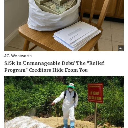
Vụ án
Vũ khí
Tin nóng
Việt Nam
Tư vấn luật
Phân tích