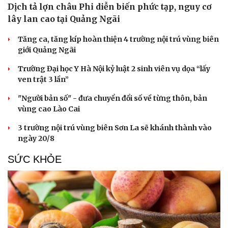
Dịch tả lợn châu Phi diễn biến phức tạp, nguy cơ
Hạt giống tâm hồn
lây lan cao tại Quảng Ngãi
Tăng ca, tăng kíp hoàn thiện 4 trường nội trú vùng biên
giới Quảng Ngãi
Trường Đại học Y Hà Nội kỷ luật 2 sinh viên vụ dọa “lấy
ven trật 3 lần”
"Người bản số" - đưa chuyển đổi số về từng thôn, bản
vùng cao Lào Cai
3 trường nội trú vùng biên Sơn La sẽ khánh thành vào
ngày 20/8
SỨC KHỎE