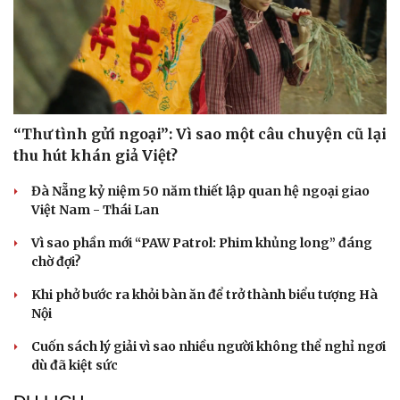
“Thư tình gửi ngoại”: Vì sao một câu chuyện cũ lại
thu hút khán giả Việt?
Đà Nẵng kỷ niệm 50 năm thiết lập quan hệ ngoại giao
Việt Nam - Thái Lan
Vì sao phần mới “PAW Patrol: Phim khủng long” đáng
chờ đợi?
Văn hóa
Giải trí
Sân khấu - Điện ảnh
Nghệ sĩ
Khi phở bước ra khỏi bàn ăn để trở thành biểu tượng Hà
Văn học
Thời trang
Nội
Âm nhạc
Sao Việt
Di sản
Cuốn sách lý giải vì sao nhiều người không thể nghỉ ngơi
dù đã kiệt sức