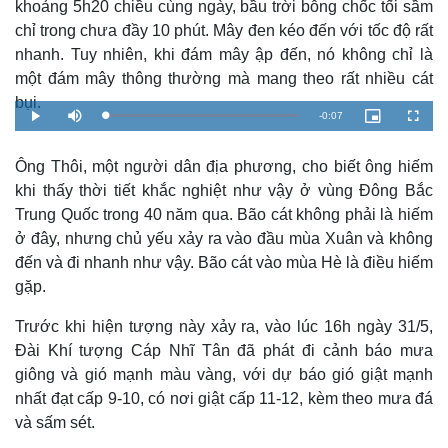
khoảng 5h20 chiều cùng ngày, bầu trời bỗng chốc tối sầm
chỉ trong chưa đầy 10 phút. Mây đen kéo đến với tốc độ rất
nhanh. Tuy nhiên, khi đám mây ập đến, nó không chỉ là
một đám mây thông thường mà mang theo rất nhiều cát
bụi.
R
-
0:07
L
P
M
P
F
o
l
u
i
u
a
a
t
c
l
e
d
y
e
t
l
e
u
s
Ông Thôi, một người dân địa phương, cho biết ông hiếm
d
r
c
m
:
e
r
khi thấy thời tiết khắc nghiệt như vậy ở vùng Đông Bắc
1
-
e
0
i
e
a
0
n
n
Trung Quốc trong 40 năm qua. Bão cát không phải là hiếm
.
-
0
P
ở đây, nhưng chủ yếu xảy ra vào đầu mùa Xuân và không
i
0
i
%
c
đến và đi nhanh như vậy. Bão cát vào mùa Hè là điều hiếm
t
n
u
r
gặp.
Thế giới
Multimedia
e
i
Quan sát
Video
Trước khi hiện tượng này xảy ra, vào lúc 16h ngày 31/5,
n
Cuộc sống đó đây
Ảnh
Đài Khí tượng Cáp Nhĩ Tân đã phát đi cảnh báo mưa
Hồ sơ
E-Magazine
g
giông và gió mạnh màu vàng, với dự báo gió giật mạnh
Infographic
T
nhất đạt cấp 9-10, có nơi giật cấp 11-12, kèm theo mưa đá
i
và sấm sét.
m