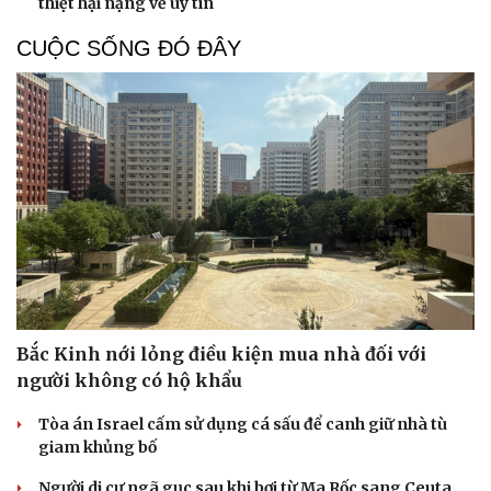
thiệt hại nặng về uy tín
CUỘC SỐNG ĐÓ ĐÂY
Bắc Kinh nới lỏng điều kiện mua nhà đối với
người không có hộ khẩu
Tòa án Israel cấm sử dụng cá sấu để canh giữ nhà tù
giam khủng bố
Người di cư ngã gục sau khi bơi từ Ma Rốc sang Ceuta