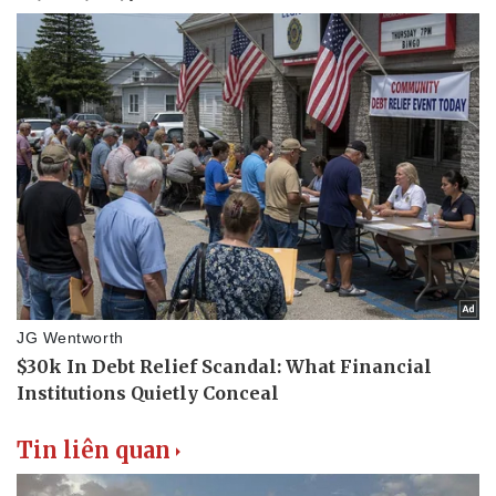
Thể thao
Ô tô - Xe máy
Bóng đá
Ô tô
Lịch thi đấu bóng đá
Xe máy
Thế giới thể thao
Tư vấn
eSports
Hậu trường
Tin liên quan