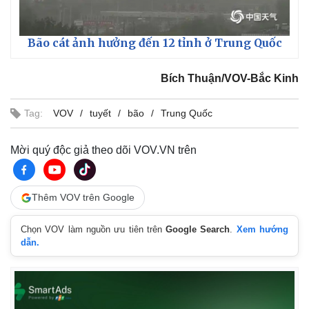
Bão cát ảnh hưởng đến 12 tỉnh ở Trung Quốc
Bích Thuận/VOV-Bắc Kinh
Tag:
VOV
tuyết
bão
Trung Quốc
Mời quý độc giả theo dõi VOV.VN trên
Thêm VOV trên Google
Chọn VOV làm nguồn ưu tiên trên
Google Search
.
Xem hướng
Kinh tế
Thị trường
dẫn.
Bất động sản
Giá vàng
Khởi nghiệp
Tiêu dùng
Tỷ giá
Chứng khoán