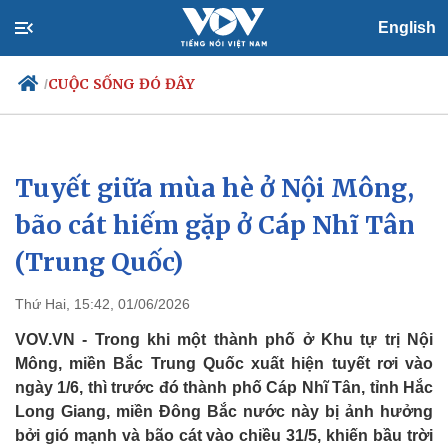
English
CUỘC SỐNG ĐÓ ĐÂY
/
Tuyết giữa mùa hè ở Nội Mông,
Chính trị
Xã hội
Đảng
Tin 24h
bão cát hiếm gặp ở Cáp Nhĩ Tân
Tổ chức nhân sự
Dự báo thời tiết
(Trung Quốc)
Quốc hội
Giáo dục
Nhận diện sự thật
Dấu ấn VOV
Việc làm
Thứ Hai, 15:42, 01/06/2026
Biển đảo
VOV.VN - Trong khi một thành phố ở Khu tự trị Nội
Mông, miền Bắc Trung Quốc xuất hiện tuyết rơi vào
ngày 1/6, thì trước đó thành phố Cáp Nhĩ Tân, tỉnh Hắc
Long Giang, miền Đông Bắc nước này bị ảnh hưởng
bởi gió mạnh và bão cát vào chiều 31/5, khiến bầu trời