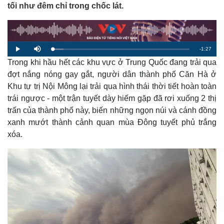
tối như đêm chỉ trong chốc lát.
R
-
1:27
L
P
M
o
l
u
a
Trong khi hầu hết các khu vực ở Trung Quốc đang trải qua
a
t
e
d
y
e
e
đợt nắng nóng gay gắt, người dân thành phố Căn Hà ở
d
m
:
Khu tự trị Nội Mông lại trải qua hình thái thời tiết hoàn toàn
8
.
a
0
trái ngược - một trận tuyết dày hiếm gặp đã rơi xuống 2 thị
9
%
trấn của thành phố này, biến những ngọn núi và cánh đồng
i
xanh mướt thành cảnh quan mùa Đông tuyết phủ trắng
n
xóa.
i
n
g
T
i
m