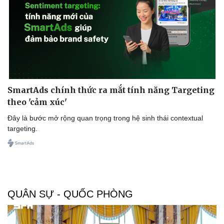
Doanh nghiệp
Công nghệ
Thông tin doanh nghiệp
Sành điệu
Doanh nghiệp 24h
Tin Công nghệ
Doanh nhân
Trải nghiệm
SmartAds chính thức ra mắt tính năng Targeting
Vì cộng đồng
Chuyển đổi số
theo 'cảm xúc'
Đây là bước mở rộng quan trọng trong hệ sinh thái contextual
targeting.
QUÂN SỰ - QUỐC PHÒNG