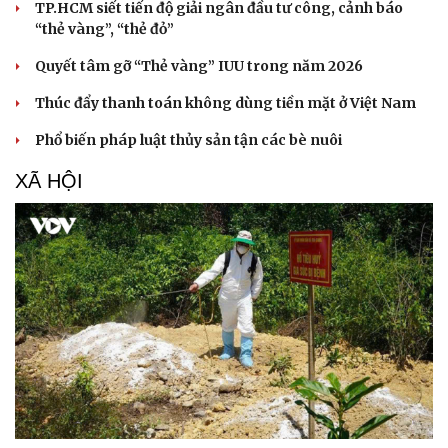
TP.HCM siết tiến độ giải ngân đầu tư công, cảnh báo
“thẻ vàng”, “thẻ đỏ”
Quyết tâm gỡ “Thẻ vàng” IUU trong năm 2026
Thúc đẩy thanh toán không dùng tiền mặt ở Việt Nam
Phổ biến pháp luật thủy sản tận các bè nuôi
XÃ HỘI
Du lịch
Podcast
Tư vấn
Câu chuyện thời sự
Săn Tour
Đọc truyện đêm khuya
check-in
Cửa sổ tình yêu
Kể chuyện cho bé