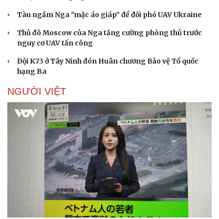
Tàu ngầm Nga "mặc áo giáp” để đối phó UAV Ukraine
Thủ đô Moscow của Nga tăng cường phòng thủ trước
nguy cơ UAV tấn công
Đội K73 ở Tây Ninh đón Huân chương Bảo vệ Tổ quốc
hạng Ba
NGƯỜI VIỆT
Pháp luật
Quân sự - Quốc phòng
Vụ án
Vũ khí
Tin nóng
Việt Nam
Tư vấn luật
Phân tích