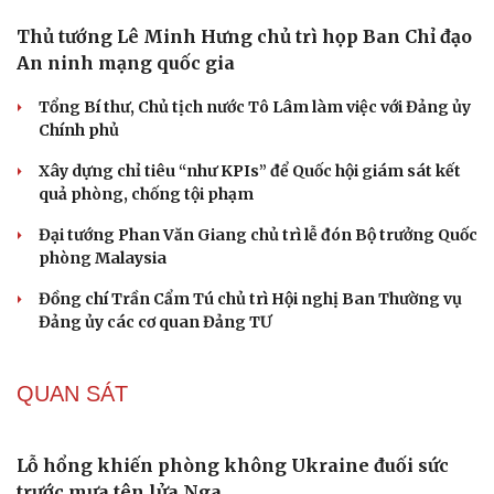
HỒ SƠ
Lý do ông Trump được xem là tư lệnh chiến lược
hiệu quả
Chiến lược lợi hại của Iran nhằm làm suy yếu Mỹ và Tổng
thống Trump
Chuyện gì sẽ xảy ra nếu phát xít Đức xâm lược Anh vào