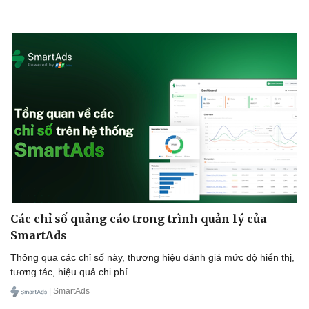
Kinh tế
Thị trường
Bất động sản
Giá vàng
Khởi nghiệp
Tiêu dùng
Tỷ giá
Chứng khoán
Giá cà phê
Các chỉ số quảng cáo trong trình quản lý của
SmartAds
Thông qua các chỉ số này, thương hiệu đánh giá mức độ hiển thị,
tương tác, hiệu quả chi phí.
| SmartAds