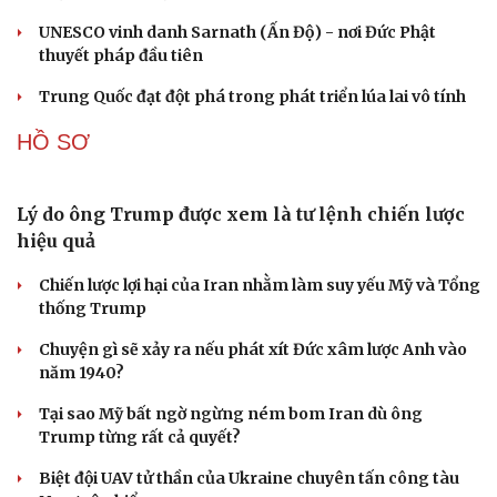
Đồng chí Trần Cẩm Tú chủ trì Hội nghị Ban Thường vụ
Đảng ủy các cơ quan Đảng TƯ
QUAN SÁT
Lỗ hổng khiến phòng không Ukraine đuối sức
trước mưa tên lửa Nga
Hai điểm nóng Iran và Ukraine làm trầm trọng thêm