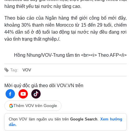
hàng thiết yếu tại nước này tăng cao.
Theo báo cáo của Ngân hàng thế giới công bố mới đây,
khoảng 30% thanh niên Morocco từ 15 đến 29 tuổi, chiếm
44% dân số ở độ tuổi lao động tại nước này đều đang rơi
vào tình trạng thất nghiệp./.
Hồng Nhung/VOV-Trung tâm tin <br><i> Theo AFP</i>
Tag:
VOV
Mời quý độc giả theo dõi VOV.VN trên
Thêm VOV trên Google
Thế giới
Multimedia
Quan sát
Video
Chọn VOV làm nguồn ưu tiên trên
Google Search
.
Xem hướng
Cuộc sống đó đây
Ảnh
dẫn.
Hồ sơ
E-Magazine