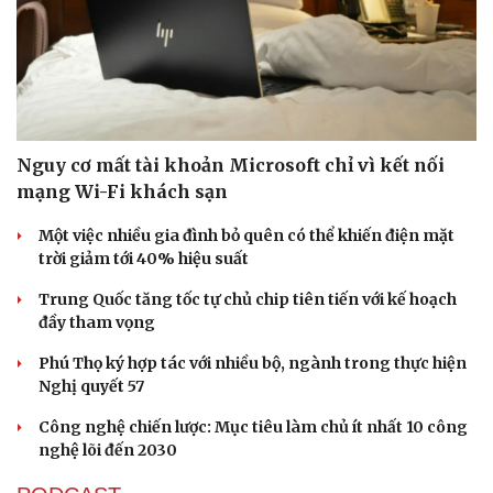
Nguy cơ mất tài khoản Microsoft chỉ vì kết nối
mạng Wi-Fi khách sạn
Một việc nhiều gia đình bỏ quên có thể khiến điện mặt
trời giảm tới 40% hiệu suất
Trung Quốc tăng tốc tự chủ chip tiên tiến với kế hoạch
đầy tham vọng
Phú Thọ ký hợp tác với nhiều bộ, ngành trong thực hiện
Nghị quyết 57
Thể thao
Ô tô - Xe máy
Công nghệ chiến lược: Mục tiêu làm chủ ít nhất 10 công
Bóng đá
Ô tô
nghệ lõi đến 2030
Lịch thi đấu bóng đá
Xe máy
Thế giới thể thao
Tư vấn