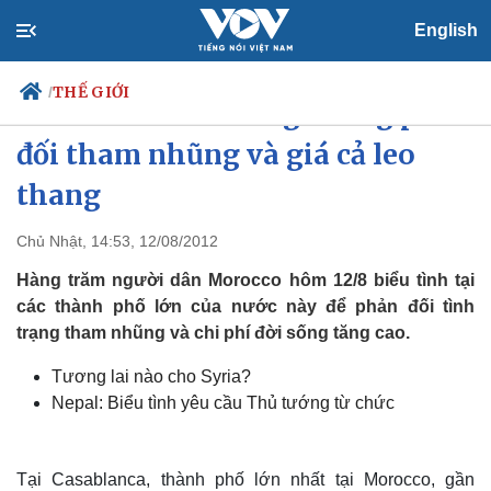
English
THẾ GIỚI
/
Dân Morocco xuống đường phản
đối tham nhũng và giá cả leo
thang
Chính trị
Xã hội
Đảng
Tin 24h
Chủ Nhật, 14:53, 12/08/2012
Tổ chức nhân sự
Dự báo thời tiết
Hàng trăm người dân Morocco hôm 12/8 biểu tình tại
Quốc hội
Giáo dục
Nhận diện sự thật
Dấu ấn VOV
các thành phố lớn của nước này để phản đối tình
Việc làm
trạng tham nhũng và chi phí đời sống tăng cao.
Biển đảo
Tương lai nào cho Syria?
Nepal: Biểu tình yêu cầu Thủ tướng từ chức
Tại Casablanca, thành phố lớn nhất tại Morocco, gần