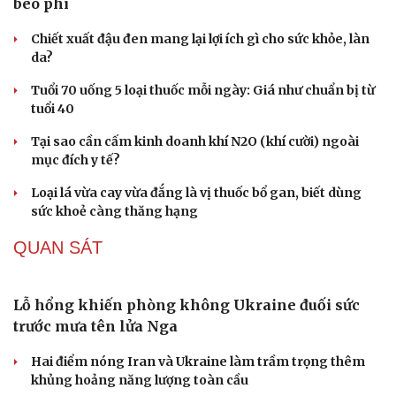
béo phì
Văn hóa
Giải trí
Sân khấu - Điện ảnh
Nghệ sĩ
Chiết xuất đậu đen mang lại lợi ích gì cho sức khỏe, làn
Văn học
Thời trang
da?
Âm nhạc
Sao Việt
Di sản
Tuổi 70 uống 5 loại thuốc mỗi ngày: Giá như chuẩn bị từ
tuổi 40
Tại sao cần cấm kinh doanh khí N2O (khí cười) ngoài
mục đích y tế?
Loại lá vừa cay vừa đắng là vị thuốc bổ gan, biết dùng
sức khoẻ càng thăng hạng
QUAN SÁT