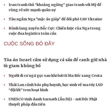
Lỗ hổng khiến phòng không Ukraine đuối sức
trước mưa tên lửa Nga
Hai điểm nóng Iran và Ukraine làm trầm trọng thêm
khủng hoảng năng lượng toàn cầu
Iran tranh thủ “khoảng ngừng” giao tranh với Mỹ để
củng cố sức mạnh quân sự
Tàu ngầm Nga "mặc áo giáp” để đối phó UAV Ukraine
Hành lang xuyên Bắc Cực: Chiến lược của Nga trong
cuộc đua logistics toàn cầu
CUỘC SỐNG ĐÓ ĐÂY