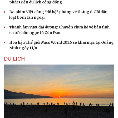
phát triển du lịch cộng đồng
Ba phim Việt cùng “đổ bộ” phòng vé tháng 8, đối đầu
loạt bom tấn ngoại
Doanh nghiệp
Công nghệ
Thanh âm vượt đại dương: Chuyện chưa kể về bản tình
Thông tin doanh nghiệp
Sành điệu
ca từ chốn ngục tù Côn Đảo
Doanh nghiệp 24h
Tin Công nghệ
Doanh nhân
Trải nghiệm
Hoa hậu Thế giới Miss World 2026 sẽ khai mạc tại Quảng
Vì cộng đồng
Chuyển đổi số
Ninh ngày 11/8
DU LỊCH