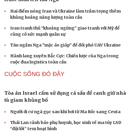
năm 1940?
Tại sao Mỹ bất ngờ ngừng ném bom Iran dù ông
Trump từng rất cả quyết?
Biệt đội UAV tử thần của Ukraine chuyên tấn công tàu
Nga trên biển
CHÍNH TRỊ
Thủ tướng Lê Minh Hưng chủ trì họp Ban Chỉ đạo
An ninh mạng quốc gia
Tổng Bí thư, Chủ tịch nước Tô Lâm làm việc với Đảng ủy
Chính phủ
Cải chính
Xây dựng chỉ tiêu “như KPIs” để Quốc hội giám sát kết
quả phòng, chống tội phạm
Đại tướng Phan Văn Giang chủ trì lễ đón Bộ trưởng Quốc
phòng Malaysia