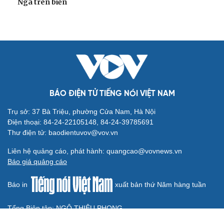
khủng hoảng năng lượng toàn cầu
Iran tranh thủ “khoảng ngừng” giao tranh với Mỹ để
củng cố sức mạnh quân sự
Tàu ngầm Nga "mặc áo giáp” để đối phó UAV Ukraine
Hành lang xuyên Bắc Cực: Chiến lược của Nga trong
cuộc đua logistics toàn cầu
CUỘC SỐNG ĐÓ ĐÂY