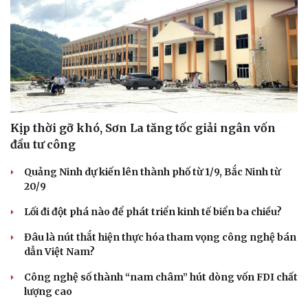
Kịp thời gỡ khó, Sơn La tăng tốc giải ngân vốn
đầu tư công
Sức khỏe
Đời sống
Quảng Ninh dự kiến lên thành phố từ 1/9, Bắc Ninh từ
Dinh dưỡng - món ngon
Nhà đẹp
20/9
Cây thuốc
Blog
Sản phụ khoa
Tình yêu - Gia đình
Lối đi đột phá nào để phát triển kinh tế biển ba chiều?
Nhi khoa
Nam khoa
Đâu là nút thắt hiện thực hóa tham vọng công nghệ bán
Làm đẹp - giảm cân
dẫn Việt Nam?
Phòng mạch online
Ăn sạch sống khỏe
Công nghệ số thành “nam châm” hút dòng vốn FDI chất
lượng cao