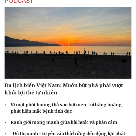
PODCAST
eSports
Hậu trường
Du lịch biển Việt Nam: Muốn bứt phá phải vượt
khỏi lợi thế tự nhiên
Vì một phút buông thả sau hơi men, tôi bàng hoàng
phát hiện mắc bệnh tình dục
Ranh giới mong manh giữa hài hước và phản cảm
“Đô thị xanh - từ yêu cầu thích ứng đến động lực phát