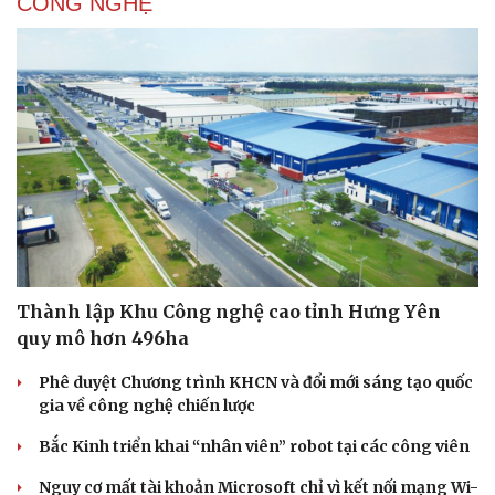
CÔNG NGHỆ
Sức khỏe
Đời sống
Dinh dưỡng - món ngon
Nhà đẹp
Cây thuốc
Blog
Sản phụ khoa
Tình yêu - Gia đình
Nhi khoa
Nam khoa
Thành lập Khu Công nghệ cao tỉnh Hưng Yên
Làm đẹp - giảm cân
quy mô hơn 496ha
Phòng mạch online
Ăn sạch sống khỏe
Phê duyệt Chương trình KHCN và đổi mới sáng tạo quốc
gia về công nghệ chiến lược
Bắc Kinh triển khai “nhân viên” robot tại các công viên
Nguy cơ mất tài khoản Microsoft chỉ vì kết nối mạng Wi-