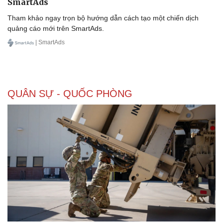
SmartAds
Tham khảo ngay trọn bộ hướng dẫn cách tạo một chiến dịch
quảng cáo mới trên SmartAds.
| SmartAds
Doanh nghiệp
Công nghệ
Thông tin doanh nghiệp
Sành điệu
Doanh nghiệp 24h
Tin Công nghệ
Doanh nhân
Trải nghiệm
Vì cộng đồng
Chuyển đổi số
QUÂN SỰ - QUỐC PHÒNG