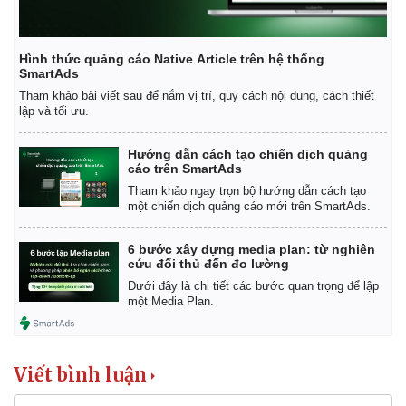
Hình thức quảng cáo Native Article trên hệ thống
SmartAds
Tham khảo bài viết sau để nắm vị trí, quy cách nội dung, cách thiết
lập và tối ưu.
Hướng dẫn cách tạo chiến dịch quảng
cáo trên SmartAds
Tham khảo ngay trọn bộ hướng dẫn cách tạo
một chiến dịch quảng cáo mới trên SmartAds.
6 bước xây dựng media plan: từ nghiên
cứu đối thủ đến đo lường
Dưới đây là chi tiết các bước quan trọng để lập
một Media Plan.
Kinh tế
Thị trường
Bất động sản
Giá vàng
Khởi nghiệp
Tiêu dùng
Viết bình luận
Tỷ giá
Chứng khoán