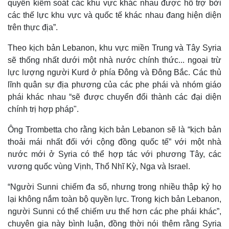
quyền kiểm soát các khu vực khác nhau được hỗ trợ bởi
các thế lực khu vực và quốc tế khác nhau đang hiện diện
trên thực địa”.
Theo kịch bản Lebanon, khu vực miền Trung và Tây Syria
sẽ thống nhất dưới một nhà nước chính thức... ngoại trừ
lực lượng người Kurd ở phía Đông và Đông Bắc. Các thủ
lĩnh quân sự địa phương của các phe phái và nhóm giáo
phái khác nhau “sẽ được chuyển đổi thành các đại diện
chính trị hợp pháp".
Ông Trombetta cho rằng kịch bản Lebanon sẽ là “kịch bản
thoải mái nhất đối với cộng đồng quốc tế” với một nhà
nước mới ở Syria có thể hợp tác với phương Tây, các
vương quốc vùng Vịnh, Thổ Nhĩ Kỳ, Nga và Israel.
“Người Sunni chiếm đa số, nhưng trong nhiều thập kỷ họ
lại không nắm toàn bộ quyền lực. Trong kịch bản Lebanon,
người Sunni có thể chiếm ưu thế hơn các phe phái khác”,
chuyên gia này bình luận, đồng thời nói thêm rằng Syria