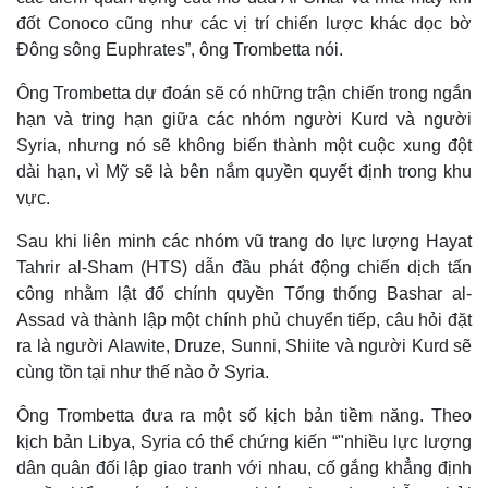
đốt Conoco cũng như các vị trí chiến lược khác dọc bờ
Đông sông Euphrates”, ông Trombetta nói.
Ông Trombetta dự đoán sẽ có những trận chiến trong ngắn
hạn và tring hạn giữa các nhóm người Kurd và người
Syria, nhưng nó sẽ không biến thành một cuộc xung đột
dài hạn, vì Mỹ sẽ là bên nắm quyền quyết định trong khu
vực.
Sau khi liên minh các nhóm vũ trang do lực lượng Hayat
Tahrir al-Sham (HTS) dẫn đầu phát động chiến dịch tấn
công nhằm lật đổ chính quyền Tổng thống Bashar al-
Thế giới
Multimedia
Assad và thành lập một chính phủ chuyển tiếp, câu hỏi đặt
Quan sát
Video
ra là người Alawite, Druze, Sunni, Shiite và người Kurd sẽ
Cuộc sống đó đây
Ảnh
cùng tồn tại như thế nào ở Syria.
Hồ sơ
E-Magazine
Infographic
Ông Trombetta đưa ra một số kịch bản tiềm năng. Theo
kịch bản Libya, Syria có thể chứng kiến “​"nhiều lực lượng
dân quân đối lập giao tranh với nhau, cố gắng khẳng định