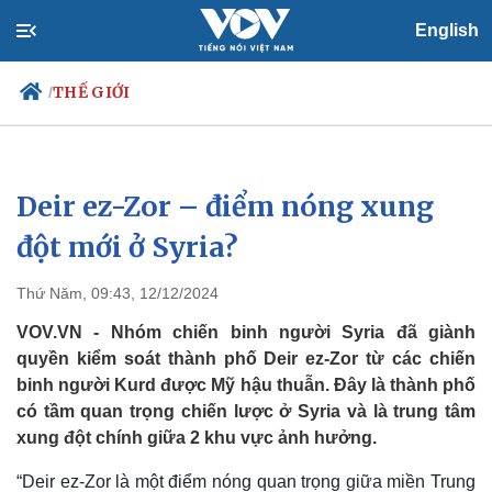
English
THẾ GIỚI
/
Deir ez-Zor – điểm nóng xung
Chính trị
Xã hội
Đảng
Tin 24h
đột mới ở Syria?
Tổ chức nhân sự
Dự báo thời tiết
Quốc hội
Giáo dục
Thứ Năm, 09:43, 12/12/2024
Nhận diện sự thật
Dấu ấn VOV
Việc làm
VOV.VN - Nhóm chiến binh người Syria đã giành
Biển đảo
quyền kiểm soát thành phố Deir ez-Zor từ các chiến
binh người Kurd được Mỹ hậu thuẫn. Đây là thành phố
có tầm quan trọng chiến lược ở Syria và là trung tâm
xung đột chính giữa 2 khu vực ảnh hưởng.
“Deir ez-Zor là một điểm nóng quan trọng giữa miền Trung