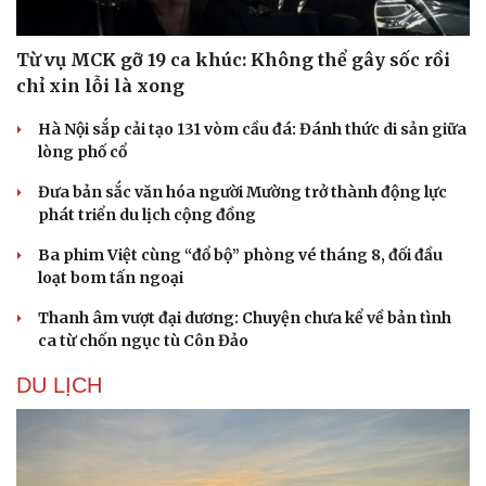
Từ vụ MCK gỡ 19 ca khúc: Không thể gây sốc rồi
chỉ xin lỗi là xong
Hà Nội sắp cải tạo 131 vòm cầu đá: Đánh thức di sản giữa
lòng phố cổ
Đưa bản sắc văn hóa người Mường trở thành động lực
phát triển du lịch cộng đồng
Ba phim Việt cùng “đổ bộ” phòng vé tháng 8, đối đầu
loạt bom tấn ngoại
Thanh âm vượt đại dương: Chuyện chưa kể về bản tình
Văn hóa
Giải trí
ca từ chốn ngục tù Côn Đảo
Sân khấu - Điện ảnh
Nghệ sĩ
Văn học
Thời trang
DU LỊCH
Âm nhạc
Sao Việt
Di sản