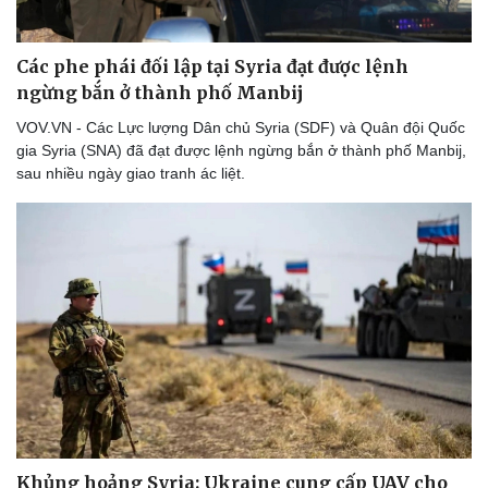
Thể thao
Ô tô - Xe máy
Bóng đá
Ô tô
Các phe phái đối lập tại Syria đạt được lệnh
Lịch thi đấu bóng đá
Xe máy
ngừng bắn ở thành phố Manbij
Thế giới thể thao
Tư vấn
eSports
VOV.VN - Các Lực lượng Dân chủ Syria (SDF) và Quân đội Quốc
Hậu trường
gia Syria (SNA) đã đạt được lệnh ngừng bắn ở thành phố Manbij,
sau nhiều ngày giao tranh ác liệt.
Khủng hoảng Syria: Ukraine cung cấp UAV cho