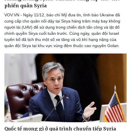
phiến quân Syria
VOV.VN - Ngày 11/12, báo chí Mỹ đưa tin, tình báo Ukraine đã
cung cấp cho quân nổi dậy tại Sirya hàng trăm máy bay không
người lái (UAV) để sử dụng trong chiến dịch tấn công và lật đổ
chính quyền Sirya cuối tuần trước. Cùng ngày, quân đội Israel
tuyên bố đã tịch thu một số xe tăng và vũ khí hạng nặng của
quân đội Sirya tại khu vực vùng đệm thuộc cao nguyên Golan.
Quốc tế mong gì ở quá trình chuyển tiếp Syria