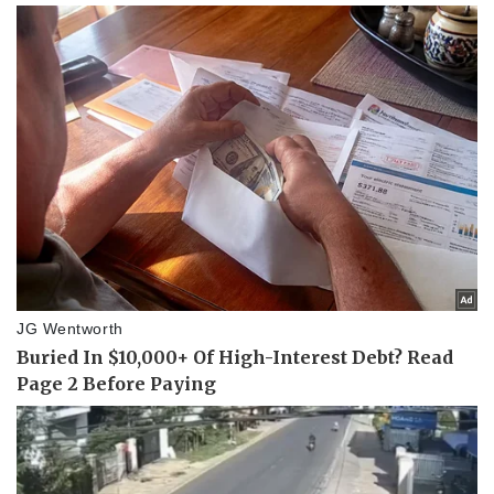
Vụ án
Vũ khí
Tin nóng
Việt Nam
Tư vấn luật
Phân tích