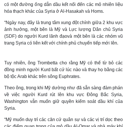
có một đường ống dẫn dầu kết nối đến các mỏ nhiên liệu
hóa thạch khác của Syria ở Al-Hasakah và Homs.
“Ngày nay, đây là trung tâm xung đột chính giữa 2 khu vực
ảnh hưởng, một bên là Mỹ và Lực lượng Dân chủ Syria
(SDF) do người Kurd lãnh đạovà một bên là các nhóm vũ
trang Syria có liên kết với chính phủ chuyển tiếp mới lên.
Tuy nhiên, ông Trombetta cho rằng Mỹ có thể từ bỏ các
đồng minh người Kurd bất cứ lúc nào và thay họ bằng các
bộ tộc Arab khác trên sông Euphrates.
Theo ông, trong khi Mỹ dường như đã sẵn sàng đàm phán
về việc người Kurd rút lên khu vực Đông Bắc Syria,
Washington vẫn muốn giữ quyền kiểm soát dầu khí của
Syria.
“Mỹ muốn duy trì các căn cứ quân sự và các vị trí dọc theo
các điểm quan trọng của mỏ dầu Al-Omar và nhà máy khí