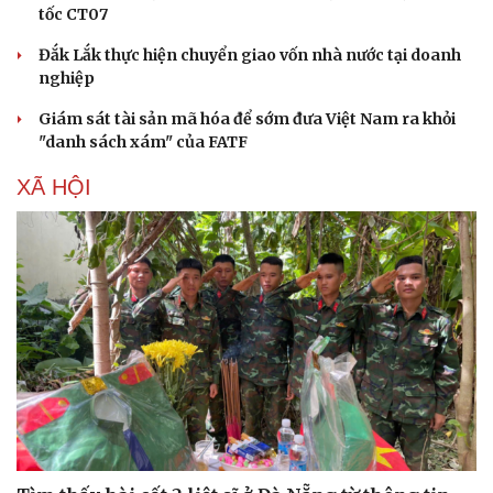
tốc CT07
Đắk Lắk thực hiện chuyển giao vốn nhà nước tại doanh
nghiệp
Giám sát tài sản mã hóa để sớm đưa Việt Nam ra khỏi
"danh sách xám" của FATF
XÃ HỘI
Du lịch
Podcast
Tư vấn
Câu chuyện thời sự
Săn Tour
Đọc truyện đêm khuya
check-in
Cửa sổ tình yêu
Kể chuyện cho bé