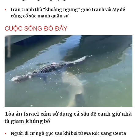
Iran tranh thủ “khoảng ngừng” giao tranh với Mỹ để
củng cố sức mạnh quân sự
CUỘC SỐNG ĐÓ ĐÂY
Tòa án Israel cấm sử dụng cá sấu để canh giữ nhà
tù giam khủng bố
Người di cư ngã gục sau khi bơi từ Ma Rốc sang Ceuta