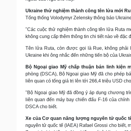
Ukraine thử nghiệm thành công tên lửa mới Ru
Tổng thống Volodymyr Zelensky thông báo Ukraine 
"Các cuộc thử nghiệm thành công tên lửa Ruta mớ
không cung cấp thêm thông tin chi tiết nào về đặc 
Tên lửa Ruta, còn được gọi là Rue, không phải l
Ukraine khi ông nhắc đến những tiến bộ của Ukrain
Bộ Ngoại giao Mỹ chấp thuận bán linh kiện 
phòng (DSCA), Bộ Ngoại giao Mỹ đã cho phép bán 
liên quan có tổng giá trị lên tới 266,4 triệu USD ch
"Bộ Ngoại giao Mỹ đã đồng ý áp dụng chương trình
liên quan đến máy bay chiến đấu F-16 của chính p
DSCA cho biết.
Xe của Cơ quan năng lượng nguyên tử quốc tế
nguyên tử quốc tế (IAEA) Rafael Grossi cho biết,