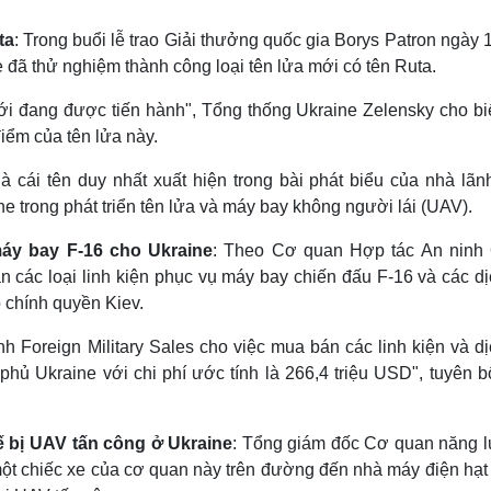
ta
: Trong buổi lễ trao Giải thưởng quốc gia Borys Patron ngày 
đã thử nghiệm thành công loại tên lửa mới có tên Ruta.
i đang được tiến hành", Tổng thống Ukraine Zelensky cho biế
điểm của tên lửa này.
à cái tên duy nhất xuất hiện trong bài phát biểu của nhà lãn
e trong phát triển tên lửa và máy bay không người lái (UAV).
máy bay F-16 cho Ukraine
: Theo Cơ quan Hợp tác An ninh
các loại linh kiện phục vụ máy bay chiến đấu F-16 và các dị
o chính quyền Kiev.
 Foreign Military Sales cho việc mua bán các linh kiện và dị
hủ Ukraine với chi phí ước tính là 266,4 triệu USD", tuyên b
 bị UAV tấn công ở Ukraine
: Tổng giám đốc Cơ quan năng 
 một chiếc xe của cơ quan này trên đường đến nhà máy điện hạt