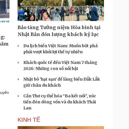
Bảo tàng Tưởng niệm Hòa bình tại
Nhật Bản đón lượng khách kỷ lục
Du lịch biển Việt Nam: Muốn bứt phá
phải vượt khỏi lợi thế tự nhiên
Khách quốc tế đến Việt Nam 7 tháng
2026: Những con số nổi bật
Nhặt bỏ 'hạt sạn' để làng biển Đắk Lắk
giữ chân du khách
tuyến
Cần Thơ cụ thể hóa “Ba kết nối”, xúc
g
tiến đón dòng vốn và du khách Thái
Lan
KINH TẾ