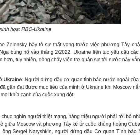
minh họa: RBC-Ukraine
ine Zelensky bày tỏ sự thất vọng trước việc phương Tây chậ
 Nga bùng nổ vào tháng 2/2022, Ukraine liên tục yêu cầu các
n hơn, tuy nhiên, dòng chảy viện trợ quân sự tới nước này vẫn
ở Ukraine
: Người đứng đầu cơ quan tình báo nước ngoài của
a đã gần đạt được mục tiêu của mình ở Ukraine khi Moscow nắ
 mọi khía cạnh của cuộc xung đột.
chục nghìn người thiệt mạng, hàng triệu người phải rời bỏ nh
n hệ giữa Moscow và phương Tây kể từ cuộc khủng hoảng Cub
v", ông Sergei Naryshkin, người đứng đầu Cơ quan Tình báo