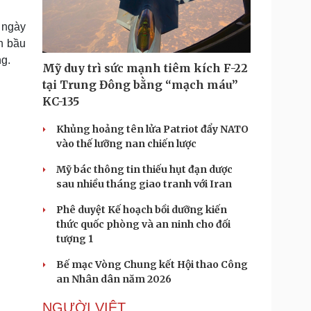
Doanh nghiệp 24h
Tin Công nghệ
Doanh nhân
Trải nghiệm
ngày
ì cộng đồng
Chuyển đổi số
n bầu
ng.
Mỹ duy trì sức mạnh tiêm kích F-22
u lịch
Podcast
tại Trung Đông bằng “mạch máu”
Tư vấn
Câu chuyện thời sự
KC-135
Săn Tour
Đọc truyện đêm khuya
heck-in
Cửa sổ tình yêu
Khủng hoảng tên lửa Patriot đẩy NATO
Kể chuyện cho bé
vào thế lưỡng nan chiến lược
Hạt giống tâm hồn
Mỹ bác thông tin thiếu hụt đạn dược
sau nhiều tháng giao tranh với Iran
Phê duyệt Kế hoạch bồi dưỡng kiến
thức quốc phòng và an ninh cho đối
tượng 1
Bế mạc Vòng Chung kết Hội thao Công
an Nhân dân năm 2026
NGƯỜI VIỆT