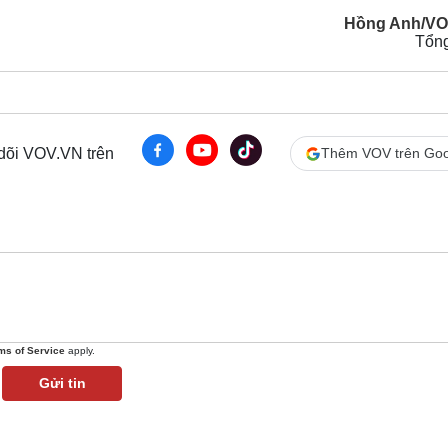
Hồng Anh/VO
Tổn
 dõi VOV.VN trên
Thêm VOV trên Goo
ms of Service
apply.
Gửi tin