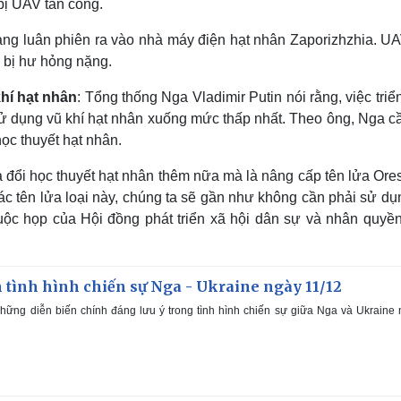
bị UAV tấn công.
ang luân phiên ra vào nhà máy điện hạt nhân Zaporizhzhia. UA
 bị hư hỏng nặng.
khí hạt nhân
: Tổng thống Nga Vladimir Putin nói rằng, việc triể
sử dụng vũ khí hạt nhân xuống mức thấp nhất. Theo ông, Nga cầ
học thuyết hạt nhân.
 đổi học thuyết hạt nhân thêm nữa mà là nâng cấp tên lửa Ore
các tên lửa loại này, chúng ta sẽ gần như không cần phải sử dụ
 cuộc họp của Hội đồng phát triển xã hội dân sự và nhân quyề
 tình hình chiến sự Nga - Ukraine ngày 11/12
hững diễn biến chính đáng lưu ý trong tình hình chiến sự giữa Nga và Ukraine