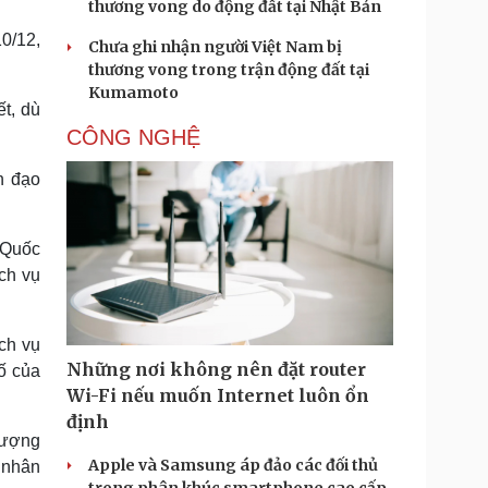
thương vong do động đất tại Nhật Bản
10/12,
Chưa ghi nhận người Việt Nam bị
thương vong trong trận động đất tại
Kumamoto
t, dù
CÔNG NGHỆ
h đạo
 Quốc
ch vụ
ch vụ
Những nơi không nên đặt router
ố của
Wi-Fi nếu muốn Internet luôn ổn
định
lượng
Apple và Samsung áp đảo các đối thủ
 nhân