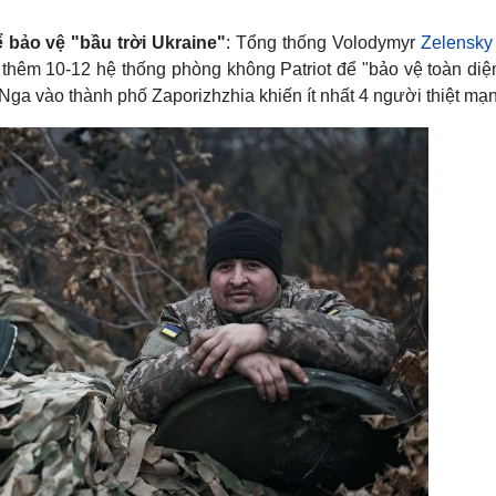
Lịch thi đấu bóng đá
Xe máy
Thế giới thể thao
Tư vấn
 bảo vệ "bầu trời Ukraine"
: Tổng thống Volodymyr
Zelensky
eSports
V
 thêm 10-12 hệ thống phòng không Patriot để "bảo vệ toàn diệ
Hậu trường
 Nga vào thành phố Zaporizhzhia khiến ít nhất 4 người thiệt mạ
Văn hóa
Giải trí
D
Sân khấu - Điện ảnh
Nghệ sĩ
Văn học
Thời trang
Âm nhạc
Sao Việt
c
Di sản