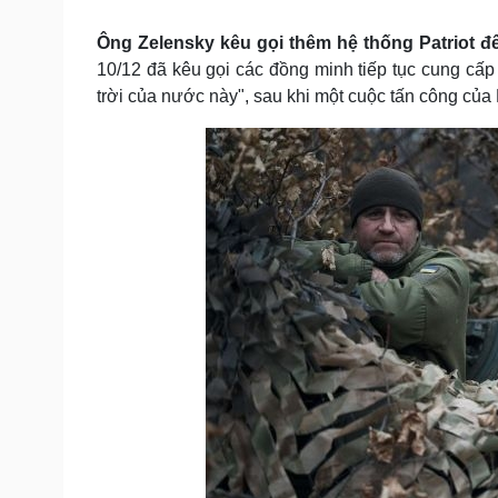
Tin nóng
Việt Nam
Tư vấn luật
Phân tích
Ông Zelensky kêu gọi thêm hệ thống Patriot để
10/12 đã kêu gọi các đồng minh tiếp tục cung cấp
trời của nước này", sau khi một cuộc tấn công của
Sức khỏe
Đời sống
Dinh dưỡng - món ngon
Nhà đẹp
Cây thuốc
Blog
Sản phụ khoa
Tình yêu - Gia đình
Nhi khoa
Nam khoa
Làm đẹp - giảm cân
Phòng mạch online
Ăn sạch sống khỏe
Cải chính