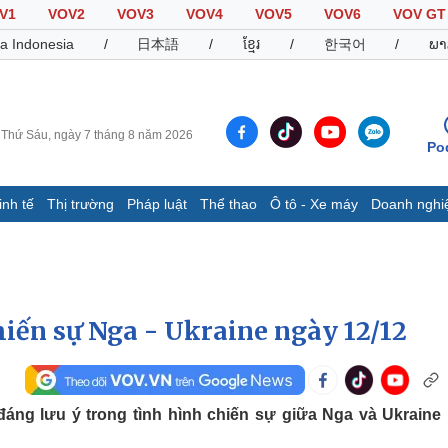
V1
VOV2
VOV3
VOV4
VOV5
VOV6
VOV GT
a Indonesia
/
日本語
/
ខ្មែរ
/
한국어
/
ພາ
Thứ Sáu, ngày 7 tháng 8 năm 2026
Po
inh tế
Thị trường
Pháp luật
Thể thao
Ô tô - Xe máy
Doanh nghi
Thế giới
Multimedia
K
Quan sát
Video
B
Cuộc sống đó đây
Ảnh
K
Hồ sơ
E-Magazine
hiến sự Nga - Ukraine ngày 12/12
Infographic
Thể thao
Ô tô - Xe máy
D
đáng lưu ý trong tình hình chiến sự giữa Nga và Ukraine
Bóng đá
Ô tô
T