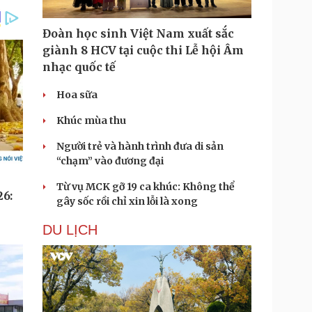
Đoàn học sinh Việt Nam xuất sắc
giành 8 HCV tại cuộc thi Lễ hội Âm
nhạc quốc tế
Hoa sữa
Khúc mùa thu
Người trẻ và hành trình đưa di sản
“chạm” vào đương đại
Từ vụ MCK gỡ 19 ca khúc: Không thể
gây sốc rồi chỉ xin lỗi là xong
DU LỊCH