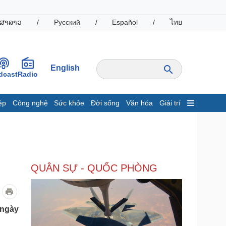
ສາລາວ
/
Русский
/
Español
/
ไทย
English
dcast
Radio
ệp
Công nghệ
Sức khỏe
Đời sống
Văn hóa
Giải trí
inh tế
Thị trường
ất động sản
Giá vàng
hởi nghiệp
Tiêu dùng
Tỷ giá
QUÂN SỰ - QUỐC PHÒNG
Chứng khoán
Giá cà phê
oanh nghiệp
Công nghệ
 ngày
hông tin doanh nghiệp
Sành điệu