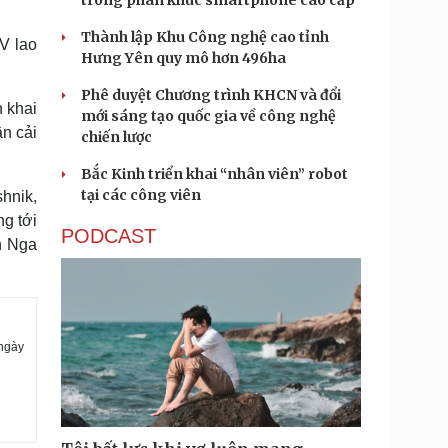
trong phân khúc smartphone cao cấp
Thành lập Khu Công nghệ cao tỉnh
V lao
Hưng Yên quy mô hơn 496ha
Phê duyệt Chương trình KHCN và đổi
n khai
mới sáng tạo quốc gia về công nghệ
n cải
chiến lược
Bắc Kinh triển khai “nhân viên” robot
tại các công viên
shnik,
ng tới
PODCAST
n Nga
 ngày