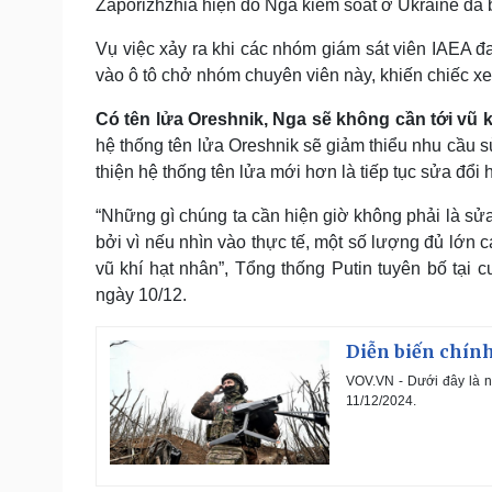
Zaporizhzhia hiện do Nga kiểm soát ở Ukraine đã 
Vụ việc xảy ra khi các nhóm giám sát viên IAEA đ
vào ô tô chở nhóm chuyên viên này, khiến chiếc xe
Có tên lửa Oreshnik, Nga sẽ không cần tới vũ 
hệ thống tên lửa Oreshnik sẽ giảm thiểu nhu cầu 
thiện hệ thống tên lửa mới hơn là tiếp tục sửa đổi 
“Những gì chúng ta cần hiện giờ không phải là sửa
bởi vì nếu nhìn vào thực tế, một số lượng đủ lớn 
vũ khí hạt nhân”, Tổng thống Putin tuyên bố tại
ngày 10/12.
Diễn biến chính
VOV.VN - Dưới đây là n
11/12/2024.