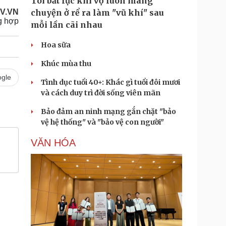
Tôi bất lực khi vợ luôn mang
V.VN
chuyện ở rể ra làm "vũ khí" sau
g hợp
mỗi lần cãi nhau
Hoa sữa
Khúc mùa thu
gle
Tình dục tuổi 40+: Khác gì tuổi đôi mươi
và cách duy trì đời sống viên mãn
Bảo đảm an ninh mạng gắn chặt "bảo
vệ hệ thống" và "bảo vệ con người"
VĂN HÓA