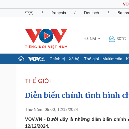
VO
中文
/
français
/
Deutsch
/
Bahas
30°C
Hà Nội
Chính trị
Xã hội
Thế giới
Multimedia
K
Chính trị
Xã hội
Đảng
Tin 24h
THẾ GIỚI
Tổ chức nhân sự
Dự báo thời tiết
Quốc hội
Giáo dục
Diễn biến chính tình hình c
Nhận diện sự thật
Dấu ấn VOV
Việc làm
Biển đảo
Thứ Năm, 05:00, 12/12/2024
Pháp luật
Quân sự - Quốc phòng
VOV.VN - Dưới đây là những diễn biến chính 
12/12/2024.
Vụ án
Vũ khí