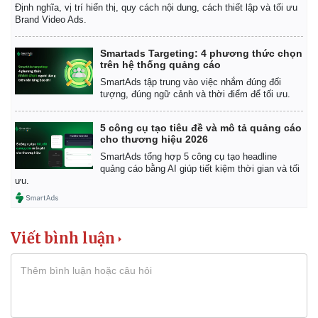
Vụ án
Vũ khí
Định nghĩa, vị trí hiển thị, quy cách nội dung, cách thiết lập và tối ưu
Tin nóng
Việt Nam
Brand Video Ads.
Tư vấn luật
Phân tích
Smartads Targeting: 4 phương thức chọn
trên hệ thống quảng cáo
SmartAds tập trung vào việc nhắm đúng đối
tượng, đúng ngữ cảnh và thời điểm để tối ưu.
5 công cụ tạo tiêu đề và mô tả quảng cáo
cho thương hiệu 2026
SmartAds tổng hợp 5 công cụ tạo headline
quảng cáo bằng AI giúp tiết kiệm thời gian và tối
ưu.
Viết bình luận