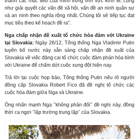
thành các mục tiêu của mình trong lĩnh vực kinh tế, cũng
như giải quyết các vấn đề xã hội, vấn đề an ninh quân sự
và an ninh theo nghĩa rộng nhất. Chúng tôi sẽ tiếp tục đạt
mục tiêu theo kế hoạch đề ra”.
Nga chấp nhận đề xuất tổ chức hòa đàm với Ukraine
tại Slovakia:
Ngày 26/12, Tổng thống Nga Vladimir Putin
tuyên bố nước này sẵn sàng chấp nhận đề xuất của
Slovakia về việc đăng cai tổ chức cuộc đàm phán hòa bình
với Ukraine để chấm dứt cuộc xung đột hiện nay.
Trả lời tại cuộc họp báo, Tổng thống Putin nêu rõ người
đồng cấp Slovakia Robert Fico đã đề nghị tổ chức các
cuộc hòa đàm giữa Nga và Ukraine.
Ông nhấn mạnh Nga "không phản đối" đề nghị này, đồng
Kinh tế
Thị trường
thời ca ngợi "lập trường trung lập" của Slovakia.
Bất động sản
Giá vàng
Khởi nghiệp
Tiêu dùng
Tỷ giá
Chứng khoán