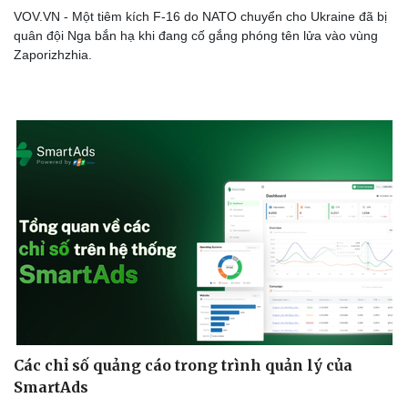
VOV.VN - Một tiêm kích F-16 do NATO chuyển cho Ukraine đã bị
quân đội Nga bắn hạ khi đang cố gắng phóng tên lửa vào vùng
Zaporizhzhia.
Sức khỏe
Đời sống
Dinh dưỡng - món ngon
Nhà đẹp
Cây thuốc
Blog
Sản phụ khoa
Tình yêu - Gia đình
Nhi khoa
Nam khoa
Làm đẹp - giảm cân
Phòng mạch online
Ăn sạch sống khỏe
Các chỉ số quảng cáo trong trình quản lý của
SmartAds