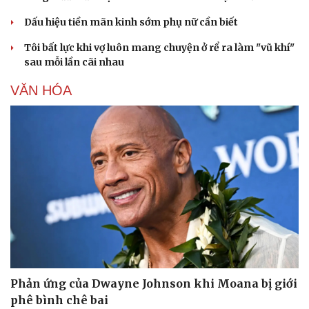
Dấu hiệu tiền mãn kinh sớm phụ nữ cần biết
Tôi bất lực khi vợ luôn mang chuyện ở rể ra làm "vũ khí"
sau mỗi lần cãi nhau
VĂN HÓA
Du lịch
Podcast
Tư vấn
Câu chuyện thời sự
Săn Tour
Đọc truyện đêm khuya
Phản ứng của Dwayne Johnson khi Moana bị giới
check-in
Cửa sổ tình yêu
phê bình chê bai
Kể chuyện cho bé