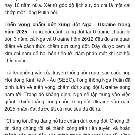
hay 10 năm nữa. Xét từ góc độ lịch sử, đó chỉ là một cái
chớp mắt”, ông Putin nói.
Triển vọng chấm dứt xung đột Nga - Ukraine trong
năm 2025:
Trong bối cảnh xung đột tại Ukraine chuẩn bị
tròn 3 năm, cả Nga và Ukraine hôm 26/12 đều đưa ra quan
điểm về cách thức chấm dứt xung đột. Đây được xem là
kim chỉ nam để hai bên tiến tới đàm phán một khi cơ hội
chín muồi.
Trả lời phỏng vấn của truyền thông hôm qua, sau cuộc họp
Hội đồng Kinh tế Á - Âu (SEEC), Tổng thống Nga Putin đã
bình luận về triển vọng chấm dứt xung đột Ukraine trong
năm tới. Trong đó khẳng định, Nga sẽ tập trung vào việc
giành chiến thắng trong cuộc xung đột Ukraine vào năm
2025 nhằm đạt được tất cả mục tiêu đã đề ra.
"Chúng tôi cũng đang nỗ lực chấm dứt xung đột. Chúng tôi
tin rằng chúng tôi sẽ thành công trên tiền tuyến và hoàn