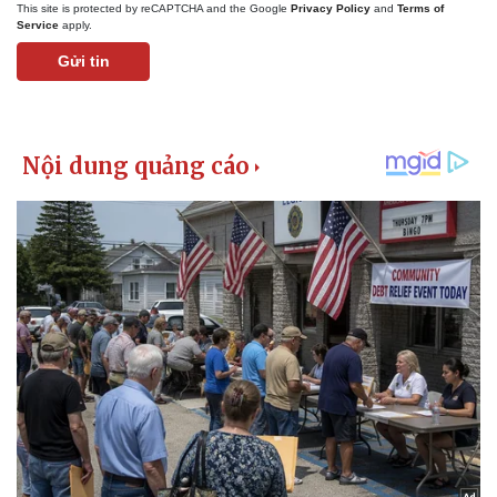
This site is protected by reCAPTCHA and the Google
Privacy Policy
and
Terms of
Service
apply.
Gửi tin