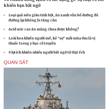
khiến bạn bất ngờ
Loại quả siêu giàu tinh bột, ăn xanh vẫn bổ dưỡng đủ
đường lại không lo tăng cân
Acid uric cao ăn măng chua được không?
Loài hoa khiến người mê, kẻ “sợ” mỗi mùa thu là vị
thuốc trong y học cổ truyền
9 lợi ích khiến nhiều người bất ngờ từ thịt ếch
QUAN SÁT