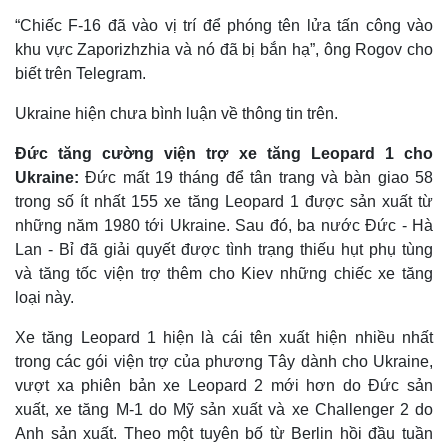
“Chiếc F-16 đã vào vị trí để phóng tên lửa tấn công vào
khu vực Zaporizhzhia và nó đã bị bắn hạ”, ông Rogov cho
biết trên Telegram.
Ukraine hiện chưa bình luận về thông tin trên.
Đức tăng cường viện trợ xe tăng Leopard 1 cho
Ukraine:
Đức mất 19 tháng để tân trang và bàn giao 58
trong số ít nhất 155 xe tăng Leopard 1 được sản xuất từ
những năm 1980 tới Ukraine. Sau đó, ba nước Đức - Hà
Lan - Bỉ đã giải quyết được tình trạng thiếu hụt phụ tùng
và tăng tốc viện trợ thêm cho Kiev những chiếc xe tăng
Thế giới
Multimedia
loại này.
Quan sát
Video
Cuộc sống đó đây
Ảnh
Xe tăng Leopard 1 hiện là cái tên xuất hiện nhiều nhất
Hồ sơ
E-Magazine
trong các gói viện trợ của phương Tây dành cho Ukraine,
Infographic
vượt xa phiên bản xe Leopard 2 mới hơn do Đức sản
xuất, xe tăng M-1 do Mỹ sản xuất và xe Challenger 2 do
Anh sản xuất. Theo một tuyên bố từ Berlin hồi đầu tuần