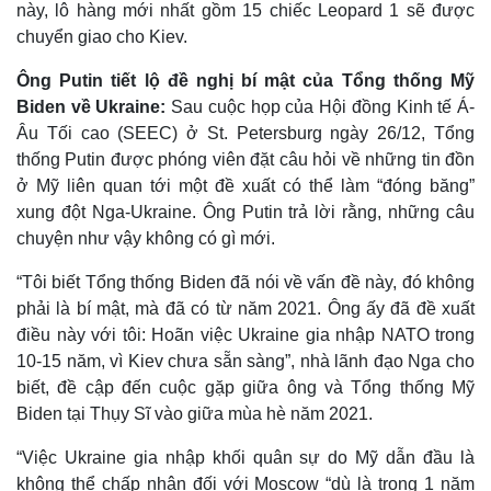
này, lô hàng mới nhất gồm 15 chiếc Leopard 1 sẽ được
chuyển giao cho Kiev.
Ông Putin tiết lộ đề nghị bí mật của Tổng thống Mỹ
Biden về Ukraine:
Sau cuộc họp của Hội đồng Kinh tế Á-
Âu Tối cao (SEEC) ở St. Petersburg ngày 26/12, Tổng
thống Putin được phóng viên đặt câu hỏi về những tin đồn
ở Mỹ liên quan tới một đề xuất có thể làm “đóng băng”
xung đột Nga-Ukraine. Ông Putin trả lời rằng, những câu
chuyện như vậy không có gì mới.
“Tôi biết Tổng thống Biden đã nói về vấn đề này, đó không
phải là bí mật, mà đã có từ năm 2021. Ông ấy đã đề xuất
điều này với tôi: Hoãn việc Ukraine gia nhập NATO trong
10-15 năm, vì Kiev chưa sẵn sàng”, nhà lãnh đạo Nga cho
biết, đề cập đến cuộc gặp giữa ông và Tổng thống Mỹ
Biden tại Thụy Sĩ vào giữa mùa hè năm 2021.
“Việc Ukraine gia nhập khối quân sự do Mỹ dẫn đầu là
không thể chấp nhận đối với Moscow “dù là trong 1 năm