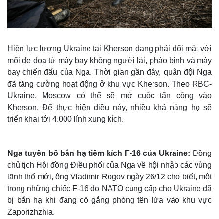
Hiện lực lượng Ukraine tại Kherson đang phải đối mặt với
mối đe dọa từ máy bay không người lái, pháo binh và máy
bay chiến đấu của Nga. Thời gian gần đây, quân đội Nga
đã tăng cường hoạt động ở khu vực Kherson. Theo RBC-
Ukraine, Moscow có thể sẽ mở cuộc tấn công vào
Kherson. Để thực hiện điều này, nhiều khả năng họ sẽ
triển khai tới 4.000 lính xung kích.
Nga tuyên bố bắn hạ tiêm kích F-16 của Ukraine:
Đồng
chủ tịch Hội đồng Điều phối của Nga về hội nhập các vùng
lãnh thổ mới, ông Vladimir Rogov ngày 26/12 cho biết, một
trong những chiếc F-16 do NATO cung cấp cho Ukraine đã
bị bắn hạ khi đang cố gắng phóng tên lửa vào khu vực
Zaporizhzhia.