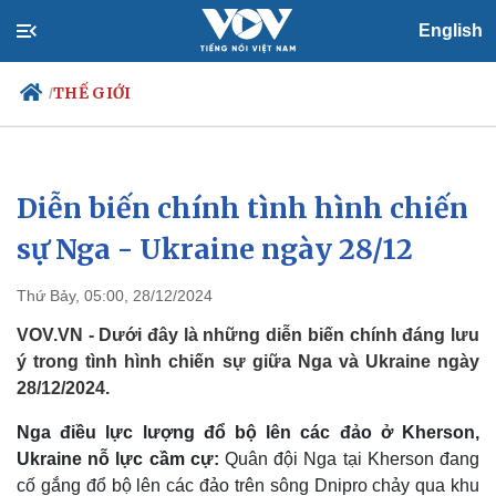
English
THẾ GIỚI
/
Diễn biến chính tình hình chiến
Chính trị
Xã hội
Đảng
Tin 24h
sự Nga - Ukraine ngày 28/12
Tổ chức nhân sự
Dự báo thời tiết
Quốc hội
Giáo dục
Thứ Bảy, 05:00, 28/12/2024
Nhận diện sự thật
Dấu ấn VOV
Việc làm
VOV.VN - Dưới đây là những diễn biến chính đáng lưu
Biển đảo
ý trong tình hình chiến sự giữa Nga và Ukraine ngày
28/12/2024.
Nga điều lực lượng đổ bộ lên các đảo ở Kherson,
Ukraine nỗ lực cầm cự:
Quân đội Nga tại Kherson đang
cố gắng đổ bộ lên các đảo trên sông Dnipro chảy qua khu