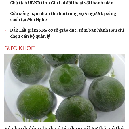
Chủ tịch UBND tỉnh Gia Lai đối thoại với thanh niên
Cứu sống nạn nhân thứ hai trong vụ 4 người bị sóng
cuốn tại Mũi Nghê
Đắk Lắk giảm 51% cơ sở giáo dục, sớm ban hành tiêu chí
chọn cán bộ quản lý
SỨC KHỎE
Vỏ chanh đông lạnh có tác dụng gì? Sự thật có thể