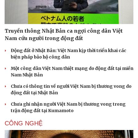
Truyền thông Nhật Bản ca ngợi công dân Việt
Nam cứu người trong động đất
Động đất ở Nhật Bản: Việt Nam kịp thời triển khai các
biện pháp bảo hộ công dân
Một công dân Việt Nam thiệt mạng do động đất tại miền
Nam Nhật Bản
Chưa có thông tin về người Việt Nam bị thương vong do
Văn hóa
Giải trí
động đất tại Nhật Bản
Sân khấu - Điện ảnh
Nghệ sĩ
Chưa ghi nhận người Việt Nam bị thương vong trong
Văn học
Thời trang
trận động đất tại Kumamoto
Âm nhạc
Sao Việt
Di sản
CÔNG NGHỆ