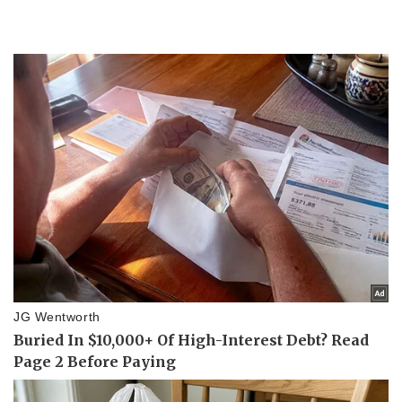
Thể thao
Ô tô - Xe máy
Bóng đá
Ô tô
Lịch thi đấu bóng đá
Xe máy
Thế giới thể thao
Tư vấn
eSports
Hậu trường