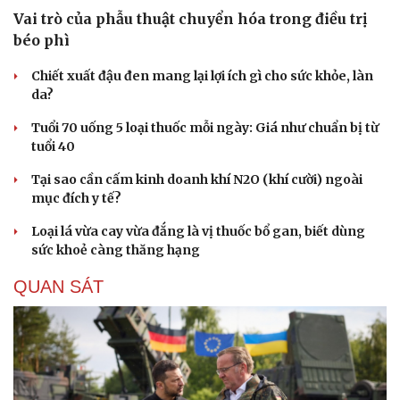
Vai trò của phẫu thuật chuyển hóa trong điều trị
béo phì
Chiết xuất đậu đen mang lại lợi ích gì cho sức khỏe, làn
da?
Du lịch
Podcast
Tuổi 70 uống 5 loại thuốc mỗi ngày: Giá như chuẩn bị từ
Tư vấn
Câu chuyện thời sự
tuổi 40
Săn Tour
Đọc truyện đêm khuya
check-in
Cửa sổ tình yêu
Tại sao cần cấm kinh doanh khí N2O (khí cười) ngoài
Kể chuyện cho bé
mục đích y tế?
Hạt giống tâm hồn
Loại lá vừa cay vừa đắng là vị thuốc bổ gan, biết dùng
sức khoẻ càng thăng hạng
QUAN SÁT