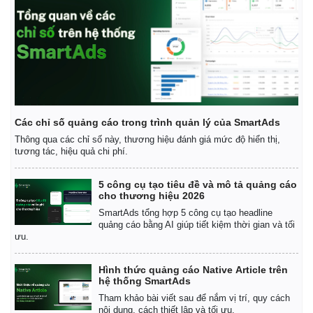
Thế giới
Multimedia
Các chỉ số quảng cáo trong trình quản lý của SmartAds
Quan sát
Video
Cuộc sống đó đây
Ảnh
Thông qua các chỉ số này, thương hiệu đánh giá mức độ hiển thị,
tương tác, hiệu quả chi phí.
Hồ sơ
E-Magazine
Infographic
5 công cụ tạo tiêu đề và mô tả quảng cáo
cho thương hiệu 2026
SmartAds tổng hợp 5 công cụ tạo headline
quảng cáo bằng AI giúp tiết kiệm thời gian và tối
ưu.
Hình thức quảng cáo Native Article trên
hệ thống SmartAds
Tham khảo bài viết sau để nắm vị trí, quy cách
nội dung, cách thiết lập và tối ưu.