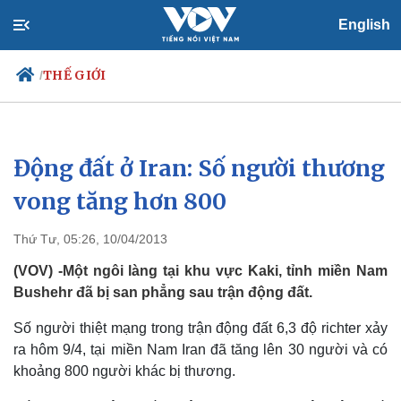
English
THẾ GIỚI
/
Động đất ở Iran: Số người thương
Chính trị
Xã hội
Đảng
Tin 24h
vong tăng hơn 800
Tổ chức nhân sự
Dự báo thời tiết
Quốc hội
Giáo dục
Thứ Tư, 05:26, 10/04/2013
Nhận diện sự thật
Dấu ấn VOV
Việc làm
(VOV) -Một ngôi làng tại khu vực Kaki, tỉnh miền Nam
Biển đảo
Bushehr đã bị san phẳng sau trận động đất.
Số người thiệt mạng trong trận động đất 6,3 độ richter xảy
ra hôm 9/4, tại miền Nam Iran đã tăng lên 30 người và có
khoảng 800 người khác bị thương.