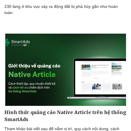
230 làng ở khu vực xảy ra động đất bị phá hủy gần như hoàn
toàn.
Thể thao
Ô tô - Xe máy
Bóng đá
Ô tô
Hình thức quảng cáo Native Article trên hệ thống
Lịch thi đấu bóng đá
Xe máy
SmartAds
Thế giới thể thao
Tư vấn
Tham khảo bài viết sau để nắm vị trí, quy cách nội dung, cách
eSports