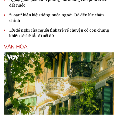
đất nước
"Loạn" biển hiệu tiếng nước ngoài: Đã đến lúc chấn
chỉnh
Lời đề nghị của người tình trẻ về chuyện có con chung
khiến tôi bế tắc ở tuổi 80
VĂN HÓA
Sức khỏe
Đời sống
Dinh dưỡng - món ngon
Nhà đẹp
Cây thuốc
Blog
Sản phụ khoa
Tình yêu - Gia đình
Nhi khoa
Nam khoa
Làm đẹp - giảm cân
Phòng mạch online
Ăn sạch sống khỏe