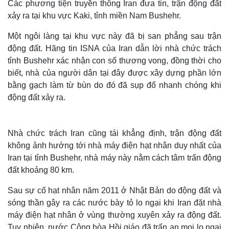
Các phương tiện truyền thông Iran đưa tin, trận động đất
xảy ra tại khu vực Kaki, tỉnh miền Nam Bushehr.
Một ngôi làng tại khu vực này đã bị san phẳng sau trận
động đất. Hãng tin ISNA của Iran dẫn lời nhà chức trách
tỉnh Bushehr xác nhận con số thương vong, đồng thời cho
biết, nhà của người dân tại đây được xây dựng phần lớn
bằng gạch làm từ bùn do đó đã sụp đổ nhanh chóng khi
động đất xảy ra.
Nhà chức trách Iran cũng tái khẳng định, trận động đất
không ảnh hướng tới nhà máy điện hạt nhân duy nhất của
Iran tại tỉnh Bushehr, nhà máy này nằm cách tâm trấn động
đất khoảng 80 km.
Sau sự cố hạt nhân năm 2011 ở Nhật Bản do động đất và
sóng thần gây ra các nước bày tỏ lo ngại khi Iran đặt nhà
máy điện hạt nhân ở vùng thường xuyên xảy ra động đất.
Tuy nhiên, nước Cộng hòa Hồi giáo đã trấn an mọi lo ngại