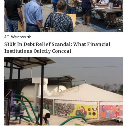
Kinh tế
Thị trường
Bất động sản
Giá vàng
Khởi nghiệp
Tiêu dùng
Tỷ giá
Chứng khoán
Giá cà phê