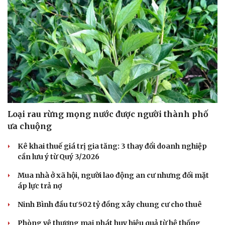
Văn hóa
Giải trí
Loại rau rừng mọng nước được người thành phố
Sân khấu - Điện ảnh
Nghệ sĩ
ưa chuộng
Văn học
Thời trang
Âm nhạc
Sao Việt
Kê khai thuế giá trị gia tăng: 3 thay đổi doanh nghiệp
Di sản
cần lưu ý từ Quý 3/2026
Mua nhà ở xã hội, người lao động an cư nhưng đối mặt
áp lực trả nợ
Ninh Bình đầu tư 502 tỷ đồng xây chung cư cho thuê
Phòng vệ thương mại phát huy hiệu quả từ hệ thống