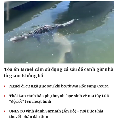
Tòa án Israel cấm sử dụng cá sấu để canh giữ nhà
tù giam khủng bố
Người di cư ngã gục sau khi bơi từ Ma Rốc sang Ceuta
Thái Lan cảnh báo phụ huynh, học sinh về ma túy LSD
“đội lốt” tem hoạt hình
UNESCO vinh danh Sarnath (Ấn Độ) - nơi Đức Phật
thuyết pháp đầu tiên