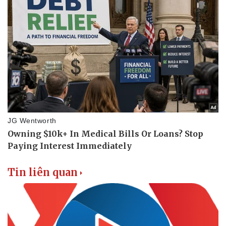
Pháp luật
Quân sự - Quốc phòng
Vụ án
Vũ khí
Tin nóng
Việt Nam
Tư vấn luật
Phân tích
Tin liên quan