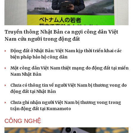
Truyền thông Nhật Bản ca ngợi công dân Việt
Nam cứu người trong động đất
Động đất ở Nhật Bản: Việt Nam kịp thời triển khai các
biện pháp bảo hộ công dân
Một công dân Việt Nam thiệt mạng do động đất tại miền
Nam Nhật Bản
Chưa có thông tin về người Việt Nam bị thương vong do
Doanh nghiệp
Công nghệ
động đất tại Nhật Bản
Thông tin doanh nghiệp
Sành điệu
Doanh nghiệp 24h
Tin Công nghệ
Chưa ghi nhận người Việt Nam bị thương vong trong
Doanh nhân
Trải nghiệm
trận động đất tại Kumamoto
Vì cộng đồng
Chuyển đổi số
CÔNG NGHỆ