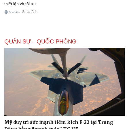
thiết lập và tối ưu.
Hậu trường
| SmartAds
QUÂN SỰ - QUỐC PHÒNG
Mỹ duy trì sức mạnh tiêm kích F-22 tại Trung
Đông bằng “mạch máu” KC-135