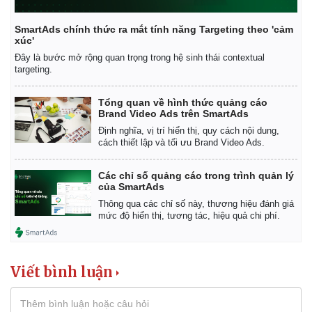
SmartAds chính thức ra mắt tính năng Targeting theo 'cảm
xúc'
Đây là bước mở rộng quan trọng trong hệ sinh thái contextual
targeting.
Tổng quan về hình thức quảng cáo
Brand Video Ads trên SmartAds
Định nghĩa, vị trí hiển thị, quy cách nội dung,
cách thiết lập và tối ưu Brand Video Ads.
Các chỉ số quảng cáo trong trình quản lý
của SmartAds
Thông qua các chỉ số này, thương hiệu đánh giá
mức độ hiển thị, tương tác, hiệu quả chi phí.
Kinh tế
Thị trường
Bất động sản
Giá vàng
Viết bình luận
Khởi nghiệp
Tiêu dùng
Tỷ giá
Chứng khoán