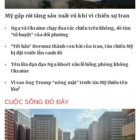
Mỹ gấp rút tăng sản xuất vũ khí vì chiến sự Iran
Nga và Ukraine chạy đua tác chiến trên không, dò tìm
“tử huyệt” của đối phương
“Yết hầu” Hormuz thành con bài của Iran, tàu chiến Mỹ
bị đặt trước lằn ranh đỏ
Tên lửa đạn đạo Nga khoét sâu lỗ hổng phòng không
Ukraine
Vì sao ông Trump “nóng mặt” trước tin Mỹ thiếu tên
lửa?
CUỘC SỐNG ĐÓ ĐÂY
Cải chính