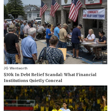
Vụ án
Vũ khí
Tin nóng
Việt Nam
Tư vấn luật
Phân tích