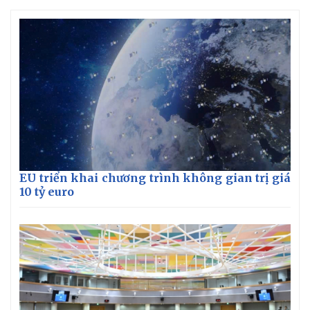
EU triển khai chương trình không gian trị giá
10 tỷ euro
Thế giới
Multimedia
Quan sát
Video
Cuộc sống đó đây
Ảnh
Hồ sơ
E-Magazine
Infographic