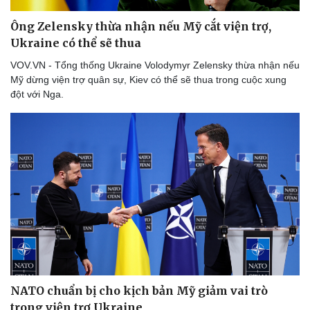
Thể thao
Ô tô - Xe máy
Ông Zelensky thừa nhận nếu Mỹ cắt viện trợ,
Bóng đá
Ô tô
Ukraine có thể sẽ thua
Lịch thi đấu bóng đá
Xe máy
Thế giới thể thao
Tư vấn
VOV.VN - Tổng thống Ukraine Volodymyr Zelensky thừa nhận nếu
eSports
Mỹ dừng viện trợ quân sự, Kiev có thể sẽ thua trong cuộc xung
Hậu trường
đột với Nga.
NATO chuẩn bị cho kịch bản Mỹ giảm vai trò
trong viện trợ Ukraine