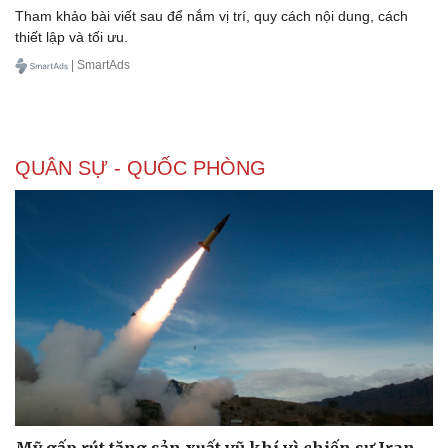
Tham khảo bài viết sau để nắm vị trí, quy cách nội dung, cách
thiết lập và tối ưu.
| SmartAds
Doanh nghiệp
Công nghệ
Thông tin doanh nghiệp
Sành điệu
Doanh nghiệp 24h
Tin Công nghệ
Doanh nhân
Trải nghiệm
QUÂN SỰ - QUỐC PHÒNG
Vì cộng đồng
Chuyển đổi số
Mỹ gấp rút tăng sản xuất vũ khí vì chiến sự Iran