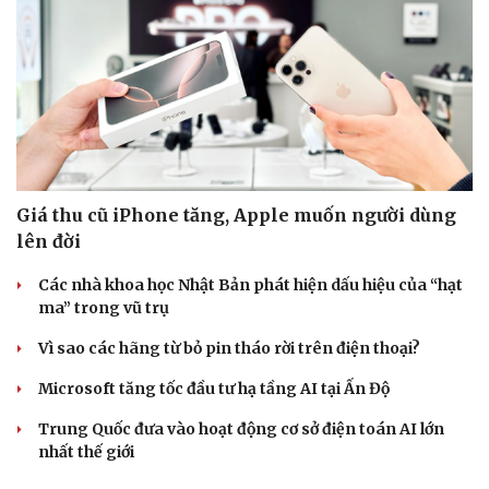
Sức khỏe
Đời sống
Dinh dưỡng - món ngon
Nhà đẹp
Giá thu cũ iPhone tăng, Apple muốn người dùng
Cây thuốc
Blog
lên đời
Sản phụ khoa
Tình yêu - Gia đình
Nhi khoa
Các nhà khoa học Nhật Bản phát hiện dấu hiệu của “hạt
Nam khoa
ma” trong vũ trụ
Làm đẹp - giảm cân
Phòng mạch online
Vì sao các hãng từ bỏ pin tháo rời trên điện thoại?
Ăn sạch sống khỏe
Microsoft tăng tốc đầu tư hạ tầng AI tại Ấn Độ
Trung Quốc đưa vào hoạt động cơ sở điện toán AI lớn
nhất thế giới