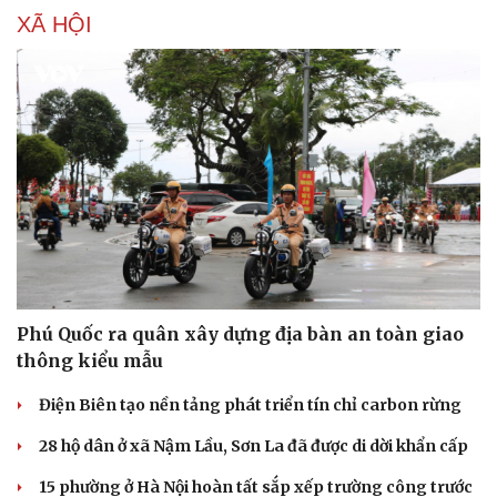
XÃ HỘI
Phú Quốc ra quân xây dựng địa bàn an toàn giao
thông kiểu mẫu
Du lịch
Podcast
Điện Biên tạo nền tảng phát triển tín chỉ carbon rừng
Tư vấn
Câu chuyện thời sự
Săn Tour
Đọc truyện đêm khuya
28 hộ dân ở xã Nậm Lầu, Sơn La đã được di dời khẩn cấp
check-in
Cửa sổ tình yêu
15 phường ở Hà Nội hoàn tất sắp xếp trường công trước
Kể chuyện cho bé