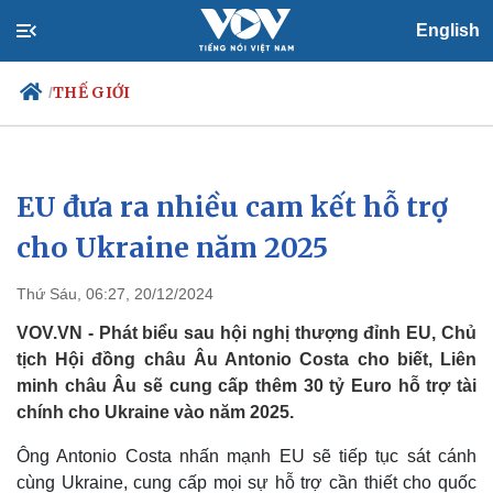
English
THẾ GIỚI
/
EU đưa ra nhiều cam kết hỗ trợ
Chính trị
Xã hội
Đảng
Tin 24h
cho Ukraine năm 2025
Tổ chức nhân sự
Dự báo thời tiết
Quốc hội
Giáo dục
Thứ Sáu, 06:27, 20/12/2024
Nhận diện sự thật
Dấu ấn VOV
Việc làm
VOV.VN - Phát biểu sau hội nghị thượng đỉnh EU, Chủ
Biển đảo
tịch Hội đồng châu Âu Antonio Costa cho biết, Liên
minh châu Âu sẽ cung cấp thêm 30 tỷ Euro hỗ trợ tài
chính cho Ukraine vào năm 2025.
Ông Antonio Costa nhấn mạnh EU sẽ tiếp tục sát cánh
cùng Ukraine, cung cấp mọi sự hỗ trợ cần thiết cho quốc