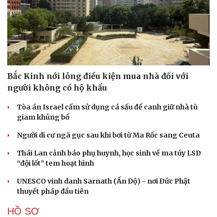
Bắc Kinh nới lỏng điều kiện mua nhà đối với
người không có hộ khẩu
Tòa án Israel cấm sử dụng cá sấu để canh giữ nhà tù
giam khủng bố
Người di cư ngã gục sau khi bơi từ Ma Rốc sang Ceuta
Thái Lan cảnh báo phụ huynh, học sinh về ma túy LSD
“đội lốt” tem hoạt hình
UNESCO vinh danh Sarnath (Ấn Độ) - nơi Đức Phật
thuyết pháp đầu tiên
HỒ SƠ