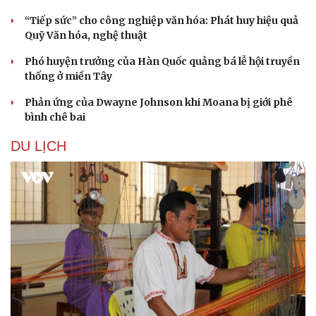
“Tiếp sức” cho công nghiệp văn hóa: Phát huy hiệu quả
Quỹ Văn hóa, nghệ thuật
Phó huyện trưởng của Hàn Quốc quảng bá lễ hội truyền
thống ở miền Tây
Phản ứng của Dwayne Johnson khi Moana bị giới phê
bình chê bai
DU LỊCH
Văn hóa
Giải trí
Sân khấu - Điện ảnh
Nghệ sĩ
Văn học
Thời trang
Âm nhạc
Sao Việt
Di sản