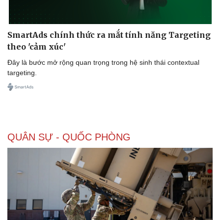
SmartAds chính thức ra mắt tính năng Targeting
theo 'cảm xúc'
Doanh nghiệp
Công nghệ
Thông tin doanh nghiệp
Sành điệu
Đây là bước mở rộng quan trọng trong hệ sinh thái contextual
Doanh nghiệp 24h
Tin Công nghệ
targeting.
Doanh nhân
Trải nghiệm
Vì cộng đồng
Chuyển đổi số
QUÂN SỰ - QUỐC PHÒNG