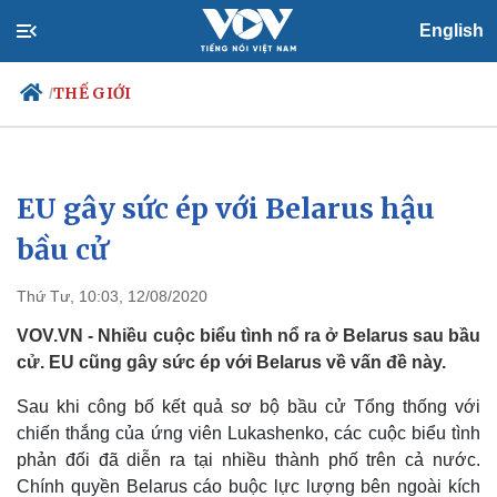
English
THẾ GIỚI
/
EU gây sức ép với Belarus hậu
Chính trị
Xã hội
Đảng
Tin 24h
bầu cử
Tổ chức nhân sự
Dự báo thời tiết
Quốc hội
Giáo dục
Thứ Tư, 10:03, 12/08/2020
Nhận diện sự thật
Dấu ấn VOV
Việc làm
VOV.VN - Nhiều cuộc biểu tình nổ ra ở Belarus sau bầu
Biển đảo
cử. EU cũng gây sức ép với Belarus về vấn đề này.
Sau khi công bố kết quả sơ bộ bầu cử Tổng thống với
chiến thắng của ứng viên Lukashenko, các cuộc biểu tình
phản đối đã diễn ra tại nhiều thành phố trên cả nước.
Chính quyền Belarus cáo buộc lực lượng bên ngoài kích