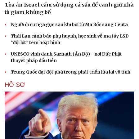
Tòa án Israel cấm sử dụng cá sấu để canh giữ nhà
tù giam khủng bố
Người di cư ngã gục sau khi bơi từ Ma Rốc sang Ceuta
Thái Lan cảnh báo phụ huynh, học sinh về ma túy LSD
“đội lốt” tem hoạt hình
UNESCO vinh danh Sarnath (Ấn Độ) - nơi Đức Phật
thuyết pháp đầu tiên
Trung Quốc đạt đột phá trong phát triển lúa lai vô tính
HỒ SƠ