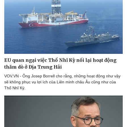
Thể thao
Ô tô - Xe máy
Bóng đá
Ô tô
Lịch thi đấu bóng đá
Xe máy
Thế giới thể thao
Tư vấn
eSports
Hậu trường
EU quan ngại việc Thổ Nhĩ Kỳ nối lại hoạt động
thăm dò ở Địa Trung Hải
VOV.VN - Ông Josep Borrell cho rằng, những hoạt động như vậy
sẽ không phục vụ lợi ích của Liên minh châu Âu cũng như của
Thổ Nhĩ Kỳ.