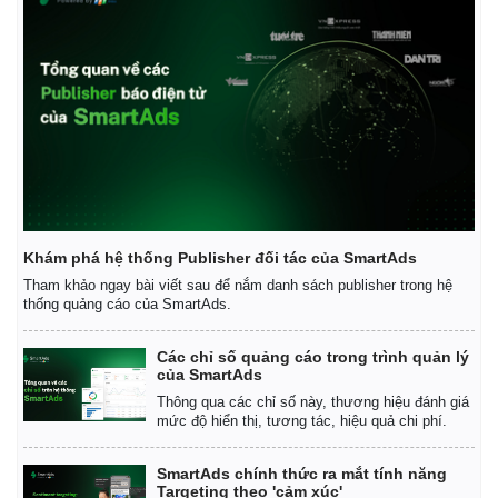
Khám phá hệ thống Publisher đối tác của SmartAds
Tham khảo ngay bài viết sau để nắm danh sách publisher trong hệ
thống quảng cáo của SmartAds.
Các chỉ số quảng cáo trong trình quản lý
của SmartAds
Kinh tế
Thị trường
Thông qua các chỉ số này, thương hiệu đánh giá
Bất động sản
Giá vàng
mức độ hiển thị, tương tác, hiệu quả chi phí.
Khởi nghiệp
Tiêu dùng
Tỷ giá
SmartAds chính thức ra mắt tính năng
Chứng khoán
Targeting theo 'cảm xúc'