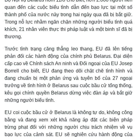
quan đến các cuộc biểu tình dẫn đến bạo lực tại một số
thành phố của nước này trong hai ngày qua đã bị bắt giữ.
Trong nỗ lực nhằm ngăn chặn những người biểu tình quá
khích, 21 nhân viên thực thi pháp luật và một binh sĩ đã bị
thương.
Trước tình trạng căng thẳng leo thang, EU đã lên tiếng
phản đối các hành động của chính phủ Belarus. Đại diện
cấp cao về Chính sách An ninh và Đối ngoại của EU Josep
Borrell cho biết, EU đang theo dõi chặt chẽ tình hình và
đang chuẩn bị một phản ứng và tuyên bố của 27 ngoại
trưởng về tình hình ở Belarus sau cuộc bầu cử tổng thống,
Thế giới
Multimedia
kêu gọi chính quyền Belarus dừng việc đàn áp và bắt giữ
Quan sát
Video
những người biểu tình.
Cuộc sống đó đây
Ảnh
Hồ sơ
E-Magazine
EU coi cuộc bầu cử ở Belarus là không tự do, không công
Infographic
bằng và đang xem xét khả năng áp đặt các biện pháp
trừng phạt đối với những người chịu trách nhiệm về vụ
bạo lực của cảnh sát. EU sẽ nghiên cứu hành động của