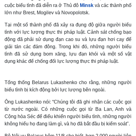
cuộc biểu tình đã diễn ra ở Thủ đô
Minsk
và các thành phố
lớn như Brest, Mogilev và Novopolotsk.
Tại một số thành phố đã xảy ra đụng độ giữa người biểu
tình với lực lượng thực thi pháp luật. Cảnh sát chống bạo
động đã phải sử dụng đạn cao su và lựu đạn hơi cay để
giải tán các đám đông. Trong khi đó, những người biểu
tình đã sử dụng bom xăng, lựu đạn khói và một số vật
dụng khác để chống đối lực lượng thực thi pháp luật.
Tổng thống Belarus Lukashenko cho rằng, những người
biểu tình bị kích động bởi lực lượng bên ngoài.
Ông Lukashenko nói: “Chúng tôi đã ghi nhận các cuộc gọi
từ nước ngoài. Có những cuộc gọi từ Ba Lan, Anh và
Cộng hòa Séc để điểu khiển người biểu tình, những người
không hiểu họ đang làm gì, và họ đã bắt đầu bị kiểm soát".
Bộ Nội vụ Belarus hôm 11/8 cho biết, hơn 2.000 người liên