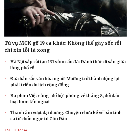
Từ vụ MCK gỡ 19 ca khúc: Không thể gây sốc rồi
chỉ xin lỗi là xong
Hà Nội sắp cải tạo 131 vòm cầu đá: Đánh thức di sản giữa
lòng phố cổ
Đưa bản sắc văn hóa người Mường trở thành động lực
phát triển du lịch cộng đồng
Văn hóa
Giải trí
Sân khấu - Điện ảnh
Nghệ sĩ
Ba phim Việt cùng “đổ bộ” phòng vé tháng 8, đối đầu
Văn học
Thời trang
loạt bom tấn ngoại
Âm nhạc
Sao Việt
Thanh âm vượt đại dương: Chuyện chưa kể về bản tình
Di sản
ca từ chốn ngục tù Côn Đảo
DU LỊCH