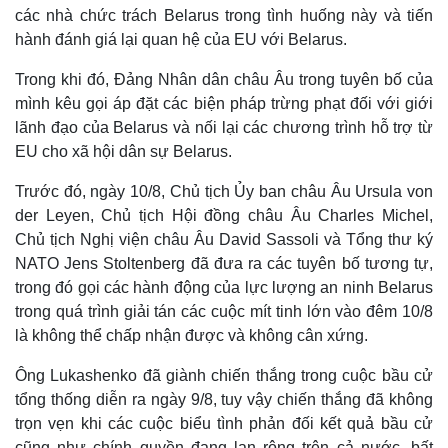
các nhà chức trách Belarus trong tình huống này và tiến
hành đánh giá lại quan hệ của EU với Belarus.
Trong khi đó, Đảng Nhân dân châu Âu trong tuyên bố của
mình kêu gọi áp đặt các biện pháp trừng phạt đối với giới
lãnh đạo của Belarus và nối lại các chương trình hỗ trợ từ
EU cho xã hội dân sự Belarus.
Trước đó, ngày 10/8, Chủ tịch Ủy ban châu Âu Ursula von
der Leyen, Chủ tịch Hội đồng châu Âu Charles Michel,
Chủ tịch Nghị viện châu Âu David Sassoli và Tổng thư ký
NATO Jens Stoltenberg đã đưa ra các tuyên bố tương tự,
trong đó gọi các hành động của lực lượng an ninh Belarus
trong quá trình giải tán các cuộc mít tinh lớn vào đêm 10/8
là không thể chấp nhận được và không cân xứng.
Ông Lukashenko đã giành chiến thắng trong cuộc bầu cử
tổng thống diễn ra ngày 9/8, tuy vậy chiến thắng đã không
trọn vẹn khi các cuộc biểu tình phản đối kết quả bầu cử
cũng như chính quyền đang lan rộng trên cả nước, bất