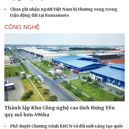
Chưa ghi nhận người Việt Nam bị thương vong trong
trận động đất tại Kumamoto
CÔNG NGHỆ
Sức khỏe
Đời sống
Dinh dưỡng - món ngon
Nhà đẹp
Cây thuốc
Blog
Sản phụ khoa
Tình yêu - Gia đình
Nhi khoa
Nam khoa
Làm đẹp - giảm cân
Phòng mạch online
Ăn sạch sống khỏe
Thành lập Khu Công nghệ cao tỉnh Hưng Yên
quy mô hơn 496ha
Phê duyệt Chương trình KHCN và đổi mới sáng tạo quốc