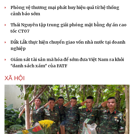
Phòng vệ thương mại phát huy hiệu quả từ hệ thống
cảnh báo sớm
Thái Nguyên tập trung giải phóng mặt bằng dự án cao
tốc CT07
Đắk Lắk thực hiện chuyển giao vốn nhà nước tại doanh
nghiệp
Giám sát tài sản mã hóa để sớm đưa Việt Nam ra khỏi
"danh sách xám" của FATF
XÃ HỘI
Du lịch
Podcast
Tư vấn
Câu chuyện thời sự
Săn Tour
Đọc truyện đêm khuya
check-in
Cửa sổ tình yêu
Kể chuyện cho bé