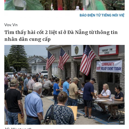
Vụ án
Vũ khí
Tin nóng
Việt Nam
Tư vấn luật
Phân tích