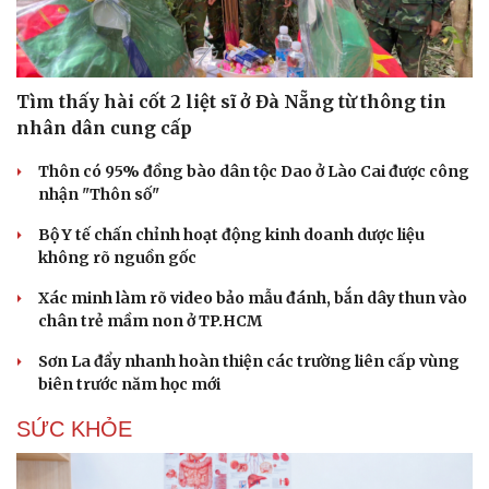
Hạt giống tâm hồn
Tìm thấy hài cốt 2 liệt sĩ ở Đà Nẵng từ thông tin
nhân dân cung cấp
Thôn có 95% đồng bào dân tộc Dao ở Lào Cai được công
nhận "Thôn số"
Bộ Y tế chấn chỉnh hoạt động kinh doanh dược liệu
không rõ nguồn gốc
Xác minh làm rõ video bảo mẫu đánh, bắn dây thun vào
chân trẻ mầm non ở TP.HCM
Sơn La đẩy nhanh hoàn thiện các trường liên cấp vùng
biên trước năm học mới
SỨC KHỎE