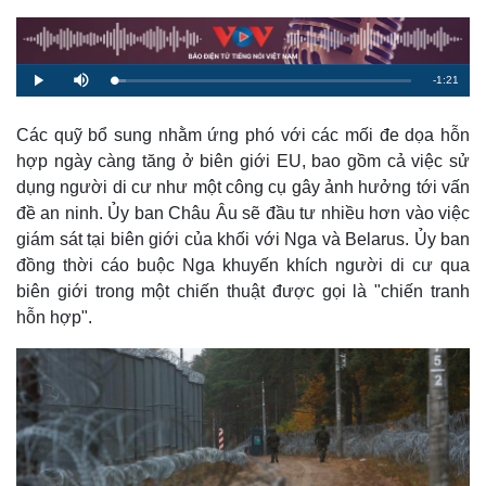
R
-
1:21
L
P
M
o
l
u
a
a
t
e
d
y
e
e
Các quỹ bổ sung nhằm ứng phó với các mối đe dọa hỗn
d
m
:
hợp ngày càng tăng ở biên giới EU, bao gồm cả việc sử
3
.
a
9
dụng người di cư như một công cụ gây ảnh hưởng tới vấn
9
%
đề an ninh. Ủy ban Châu Âu sẽ đầu tư nhiều hơn vào việc
i
giám sát tại biên giới của khối với Nga và Belarus. Ủy ban
n
đồng thời cáo buộc Nga khuyến khích người di cư qua
i
biên giới trong một chiến thuật được gọi là "chiến tranh
n
hỗn hợp".
g
T
i
m
e