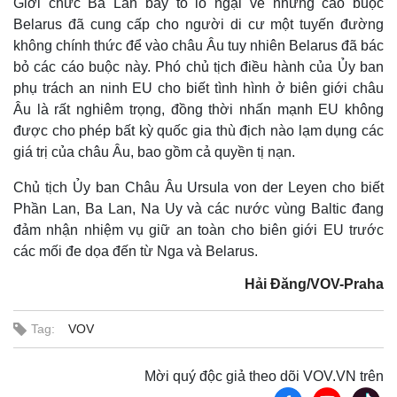
Giới chức Ba Lan bày tỏ lo ngại về những cáo buộc
Belarus đã cung cấp cho người di cư một tuyến đường
không chính thức để vào châu Âu tuy nhiên Belarus đã bác
bỏ các cáo buộc này. Phó chủ tịch điều hành của Ủy ban
phụ trách an ninh EU cho biết tình hình ở biên giới châu
Âu là rất nghiêm trọng, đồng thời nhấn mạnh EU không
được cho phép bất kỳ quốc gia thù địch nào lạm dụng các
giá trị của châu Âu, bao gồm cả quyền tị nạn.
Chủ tịch Ủy ban Châu Âu Ursula von der Leyen cho biết
Phần Lan, Ba Lan, Na Uy và các nước vùng Baltic đang
đảm nhận nhiệm vụ giữ an toàn cho biên giới EU trước
Thế giới
Multimedia
các mối đe dọa đến từ Nga và Belarus.
Quan sát
Video
Cuộc sống đó đây
Ảnh
Hải Đăng/VOV-Praha
Hồ sơ
E-Magazine
Infographic
Tag:
VOV
Mời quý độc giả theo dõi VOV.VN trên