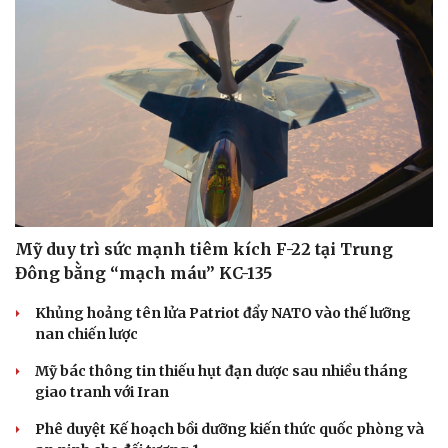
Mỹ duy trì sức mạnh tiêm kích F-22 tại Trung
Đông bằng “mạch máu” KC-135
Khủng hoảng tên lửa Patriot đẩy NATO vào thế lưỡng
nan chiến lược
Mỹ bác thông tin thiếu hụt đạn dược sau nhiều tháng
giao tranh với Iran
Doanh nghiệp
Công nghệ
Phê duyệt Kế hoạch bồi dưỡng kiến thức quốc phòng và
Thông tin doanh nghiệp
Sành điệu