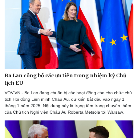
Ba Lan công bố các ưu tiên trong nhiệm kỳ Chủ
tịch EU
VOV.VN - Ba Lan đang chuẩn bị các hoạt động cho cho chức chủ
tịch Hội đồng Liên minh Châu Âu, dự kiến ​​bắt đầu vào ngày 1
tháng 1 năm 2025. Nội dung này là trọng tâm trong chuyến thăm
Thể thao
Ô tô - Xe máy
của Chủ tịch Nghị viện Châu Âu Roberta Metsola tới Warsaw.
Bóng đá
Ô tô
Lịch thi đấu bóng đá
Xe máy
Thế giới thể thao
Tư vấn