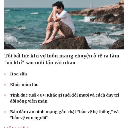
Dinh dưỡng - món ngon
Nhà đẹp
Cây thuốc
Blog
Sản phụ khoa
Tình yêu - Gia đình
Nhi khoa
Nam khoa
Làm đẹp - giảm cân
Phòng mạch online
Ăn sạch sống khỏe
Tôi bất lực khi vợ luôn mang chuyện ở rể ra làm
"vũ khí" sau mỗi lần cãi nhau
Hoa sữa
Khúc mùa thu
Tình dục tuổi 40+: Khác gì tuổi đôi mươi và cách duy trì
đời sống viên mãn
Bảo đảm an ninh mạng gắn chặt "bảo vệ hệ thống" và
"bảo vệ con người"