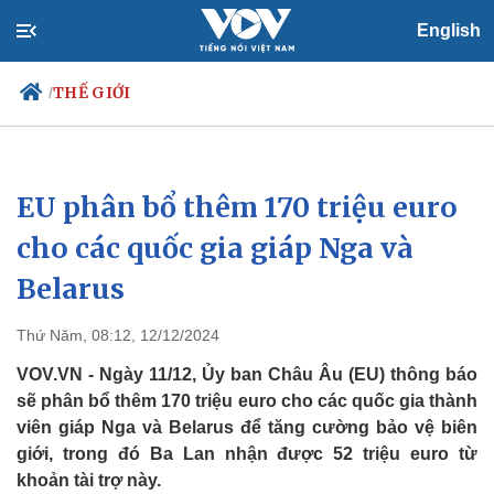
English
THẾ GIỚI
/
EU phân bổ thêm 170 triệu euro
Chính trị
Xã hội
Đảng
Tin 24h
cho các quốc gia giáp Nga và
Tổ chức nhân sự
Dự báo thời tiết
Belarus
Quốc hội
Giáo dục
Nhận diện sự thật
Dấu ấn VOV
Việc làm
Thứ Năm, 08:12, 12/12/2024
Biển đảo
VOV.VN - Ngày 11/12, Ủy ban Châu Âu (EU) thông báo
sẽ phân bổ thêm 170 triệu euro cho các quốc gia thành
viên giáp Nga và Belarus để tăng cường bảo vệ biên
giới, trong đó Ba Lan nhận được 52 triệu euro từ
khoản tài trợ này.