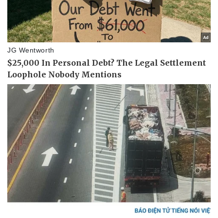
Pháp luật
Quân sự - Quốc phòng
Vụ án
Vũ khí
Tin nóng
Việt Nam
Tư vấn luật
Phân tích