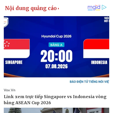
Kinh tế
Thị trường
Bất động sản
Giá vàng
Khởi nghiệp
Tiêu dùng
Tỷ giá
Chứng khoán
Giá cà phê