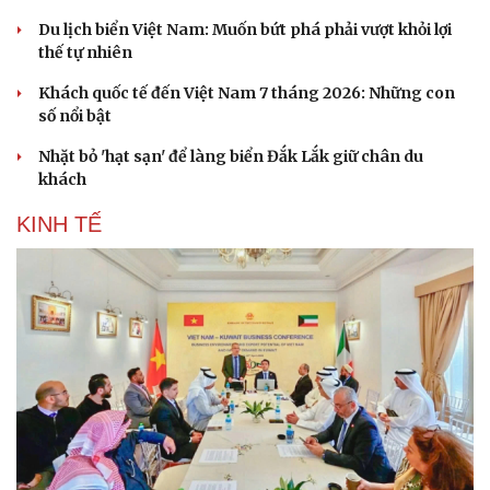
Du lịch biển Việt Nam: Muốn bứt phá phải vượt khỏi lợi
thế tự nhiên
Khách quốc tế đến Việt Nam 7 tháng 2026: Những con
số nổi bật
Văn hóa
Giải trí
Sân khấu - Điện ảnh
Nghệ sĩ
Nhặt bỏ 'hạt sạn' để làng biển Đắk Lắk giữ chân du
Văn học
Thời trang
khách
Âm nhạc
Sao Việt
KINH TẾ
Di sản