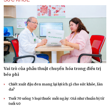
Du lịch
Podcast
Tư vấn
Câu chuyện thời sự
Săn Tour
Đọc truyện đêm khuya
check-in
Cửa sổ tình yêu
Kể chuyện cho bé
Hạt giống tâm hồn
Vai trò của phẫu thuật chuyển hóa trong điều trị
béo phì
Chiết xuất đậu đen mang lại lợi ích gì cho sức khỏe, làn
da?
Tuổi 70 uống 5 loại thuốc mỗi ngày: Giá như chuẩn bị từ
tuổi 40