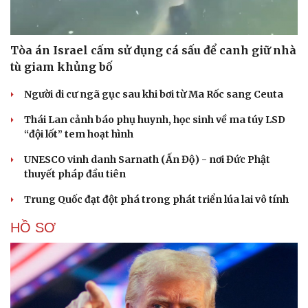
Tòa án Israel cấm sử dụng cá sấu để canh giữ nhà
tù giam khủng bố
Người di cư ngã gục sau khi bơi từ Ma Rốc sang Ceuta
Thái Lan cảnh báo phụ huynh, học sinh về ma túy LSD
“đội lốt” tem hoạt hình
Cải chính
UNESCO vinh danh Sarnath (Ấn Độ) - nơi Đức Phật
thuyết pháp đầu tiên
Trung Quốc đạt đột phá trong phát triển lúa lai vô tính
HỒ SƠ