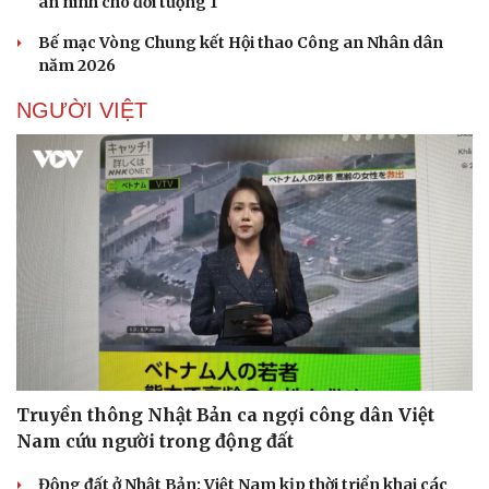
an ninh cho đối tượng 1
Doanh nghiệp 24h
Tin Công nghệ
Doanh nhân
Trải nghiệm
Bế mạc Vòng Chung kết Hội thao Công an Nhân dân
Vì cộng đồng
Chuyển đổi số
năm 2026
NGƯỜI VIỆT
Truyền thông Nhật Bản ca ngợi công dân Việt
Nam cứu người trong động đất
Động đất ở Nhật Bản: Việt Nam kịp thời triển khai các