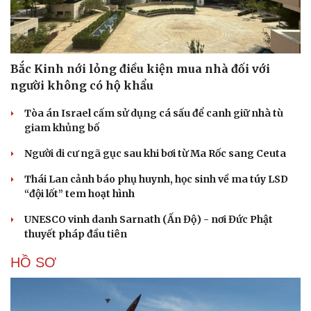
Bắc Kinh nới lỏng điều kiện mua nhà đối với
người không có hộ khẩu
Tòa án Israel cấm sử dụng cá sấu để canh giữ nhà tù
giam khủng bố
Người di cư ngã gục sau khi bơi từ Ma Rốc sang Ceuta
Thái Lan cảnh báo phụ huynh, học sinh về ma túy LSD
“đội lốt” tem hoạt hình
UNESCO vinh danh Sarnath (Ấn Độ) - nơi Đức Phật
thuyết pháp đầu tiên
HỒ SƠ