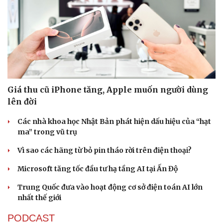
Sức khỏe
Đời sống
Dinh dưỡng - món ngon
Nhà đẹp
Giá thu cũ iPhone tăng, Apple muốn người dùng
Cây thuốc
Blog
lên đời
Sản phụ khoa
Tình yêu - Gia đình
Nhi khoa
Các nhà khoa học Nhật Bản phát hiện dấu hiệu của “hạt
Nam khoa
ma” trong vũ trụ
Làm đẹp - giảm cân
Vì sao các hãng từ bỏ pin tháo rời trên điện thoại?
Phòng mạch online
Ăn sạch sống khỏe
Microsoft tăng tốc đầu tư hạ tầng AI tại Ấn Độ
Trung Quốc đưa vào hoạt động cơ sở điện toán AI lớn
nhất thế giới
PODCAST