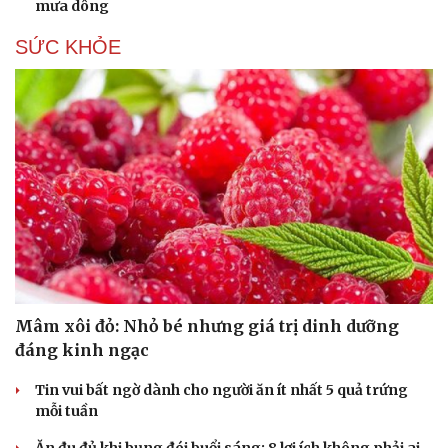
mưa dông
Hạt giống tâm hồn
SỨC KHỎE
Mâm xôi đỏ: Nhỏ bé nhưng giá trị dinh dưỡng
đáng kinh ngạc
Tin vui bất ngờ dành cho người ăn ít nhất 5 quả trứng
mỗi tuần