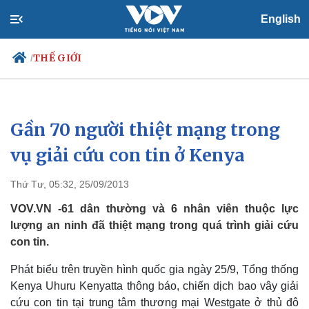
English
THẾ GIỚI
/
Gần 70 người thiệt mạng trong
Chính trị
Xã hội
Đảng
Tin 24h
vụ giải cứu con tin ở Kenya
Tổ chức nhân sự
Dự báo thời tiết
Quốc hội
Giáo dục
Thứ Tư, 05:32, 25/09/2013
Nhận diện sự thật
Dấu ấn VOV
Việc làm
VOV.VN -61 dân thường và 6 nhân viên thuộc lực
Biển đảo
lượng an ninh đã thiệt mạng trong quá trình giải cứu
con tin.
Phát biểu trên truyền hình quốc gia ngày 25/9, Tổng thống
Kenya Uhuru Kenyatta thông báo, chiến dịch bao vây giải
cứu con tin tại trung tâm thương mại Westgate ở thủ đô