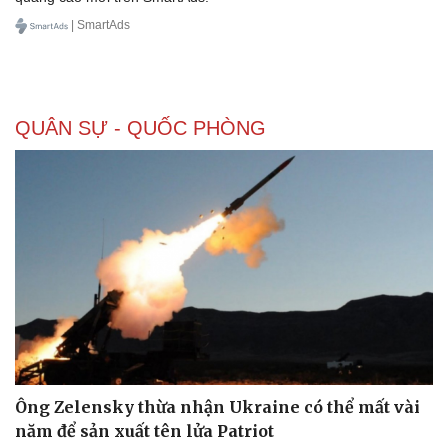
| SmartAds
Doanh nghiệp
Công nghệ
Thông tin doanh nghiệp
Sành điệu
QUÂN SỰ - QUỐC PHÒNG
Doanh nghiệp 24h
Tin Công nghệ
Doanh nhân
Trải nghiệm
Vì cộng đồng
Chuyển đổi số
Ông Zelensky thừa nhận Ukraine có thể mất vài
năm để sản xuất tên lửa Patriot