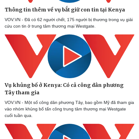
Thể thao
Ô tô - Xe máy
Thông tin thêm về vụ bắt giữ con tin tại Kenya
Bóng đá
Ô tô
Lịch thi đấu bóng đá
Xe máy
VOV.VN - Đã có 62 người chết, 175 người bị thương trong vụ giải
Thế giới thể thao
Tư vấn
cứu con tin ở trung tâm thương mại Westgate.
eSports
Hậu trường
Vụ khủng bố ở Kenya: Có cả công dân phương
Tây tham gia
VOV.VN - Một số công dân phương Tây, bao gồm Mỹ đã tham gia
vào nhóm khủng bố tấn công trung tâm thương mại Westgate
cuối tuần qua.