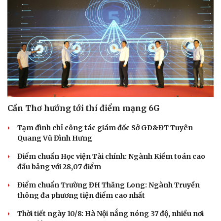
Cần Thơ hướng tới thí điểm mạng 6G
Tạm đình chỉ công tác giám đốc Sở GD&ĐT Tuyên
Quang Vũ Đình Hưng
Điểm chuẩn Học viện Tài chính: Ngành Kiểm toán cao
đầu bảng với 28,07 điểm
Du lịch
Podcast
Điểm chuẩn Trường ĐH Thăng Long: Ngành Truyền
Tư vấn
Câu chuyện thời sự
thông đa phương tiện điểm cao nhất
Săn Tour
Đọc truyện đêm khuya
check-in
Cửa sổ tình yêu
Thời tiết ngày 10/8: Hà Nội nắng nóng 37 độ, nhiều nơi
Kể chuyện cho bé