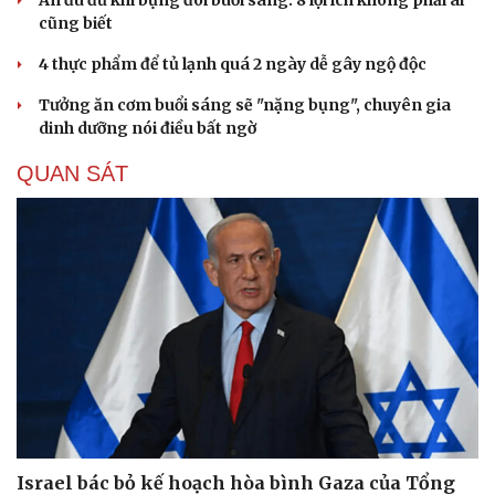
Ăn đu đủ khi bụng đói buổi sáng: 8 lợi ích không phải ai
cũng biết
4 thực phẩm để tủ lạnh quá 2 ngày dễ gây ngộ độc
Tưởng ăn cơm buổi sáng sẽ "nặng bụng", chuyên gia
dinh dưỡng nói điều bất ngờ
QUAN SÁT
Israel bác bỏ kế hoạch hòa bình Gaza của Tổng