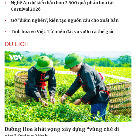
Nghệ An dự kiến bắn hơn 2.500 quả pháo hoa tại
Carnival 2026
Gỡ "điểm nghẽn", kiến tạo nguồn cầu cho xuất bản
Tinh hoa võ Việt: Từ miền đất võ vươn ra thế giới
DU LỊCH
Văn hóa
Giải trí
Sân khấu - Điện ảnh
Nghệ sĩ
Văn học
Thời trang
Âm nhạc
Sao Việt
Di sản
Đường Hoa khát vọng xây dựng “vùng chè di