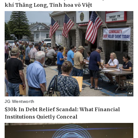
Kinh tế
Thị trường
Bất động sản
Giá vàng
Khởi nghiệp
Tiêu dùng
Tỷ giá
Chứng khoán