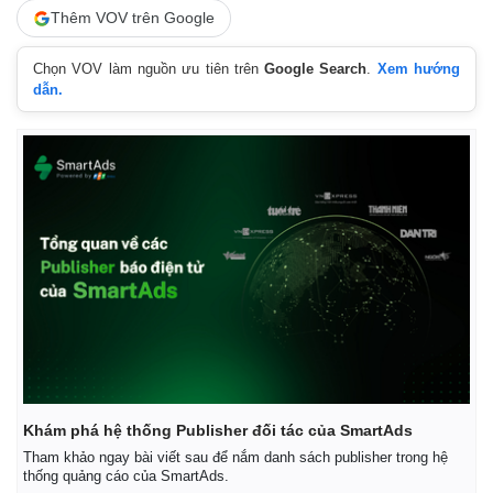
Thêm VOV trên Google
Chọn VOV làm nguồn ưu tiên trên
Google Search
.
Xem hướng
dẫn.
Thế giới
Multimedia
Quan sát
Video
Cuộc sống đó đây
Ảnh
Hồ sơ
E-Magazine
Infographic
Khám phá hệ thống Publisher đối tác của SmartAds
Tham khảo ngay bài viết sau để nắm danh sách publisher trong hệ
thống quảng cáo của SmartAds.