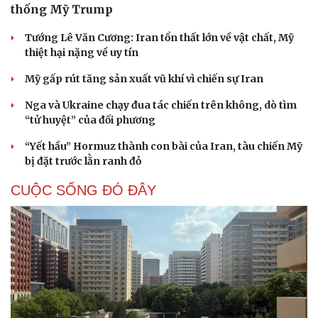
thống Mỹ Trump
Tướng Lê Văn Cương: Iran tổn thất lớn về vật chất, Mỹ
thiệt hại nặng về uy tín
Mỹ gấp rút tăng sản xuất vũ khí vì chiến sự Iran
Nga và Ukraine chạy đua tác chiến trên không, dò tìm
“tử huyệt” của đối phương
“Yết hầu” Hormuz thành con bài của Iran, tàu chiến Mỹ
bị đặt trước lằn ranh đỏ
CUỘC SỐNG ĐÓ ĐÂY
Cải chính