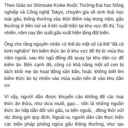
Theo Giáo sư Shinsuke Koike thuộc Trường Đại học Nông
nghiệp và Công nghệ Tokyo, chuyên gia về sinh thái học
loài gấu, thông thường vào thời điểm này trong năm, gấu
thường ở trên núi và ít khi xuất hiện tại khu vực đô thị. Tuy
nhiên, năm nay tần suất gấu xuất hiện tăng đột biến.
Ông cho rằng nguyên nhân có thể do một số cá thể “đã có
kinh nghiệm” tìm kiếm thức ăn ở khu vực đô thị từ mùa thu
năm ngoái, sau khi ngủ đông đã quay lại khu dân cư để
kiếm ăn. Bên cạnh đó, cũng có khả năng một số con bị
tách khỏi mẹ do hoạt động săn bắn, hoặc không biết tìm
kiếm thức ăn tự nhiên vào mùa xuân nên đi vào khu dân
Thế giới
Multimedia
cư.
Quan sát
Video
Cuộc sống đó đây
Ảnh
Vì vậy, người dân được khuyến cáo không để các loại
Hồ sơ
E-Magazine
thức ăn thừa, như dưa muối, gạo… vốn là những nguồn
Infographic
thức ăn hấp dẫn đối với gấu, ra bên ngoài, , đồng thời vứt
rác đúng giờ quy định. Ngoài ra, người dân cần thực hiện
các biện pháp phòng ngừa gấu thông thường, như tạo