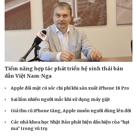
Tiềm năng hợp tác phát triển hệ sinh thái bán
dẫn Việt Nam-Nga
Apple đối mặt cú sốc chi phí khi sản xuất iPhone 18 Pro
Văn hóa
Giải trí
Sân khấu - Điện ảnh
Nghệ sĩ
Sai lầm nhiều người mắc khi sử dụng máy giặt
Văn học
Thời trang
Giá thu cũ iPhone tăng, Apple muốn người dùng lên đời
Âm nhạc
Sao Việt
Di sản
Các nhà khoa học Nhật Bản phát hiện dấu hiệu của “hạt
ma” trong vũ trụ