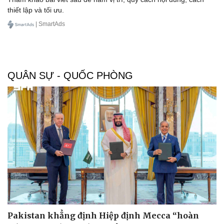
thiết lập và tối ưu.
| SmartAds
QUÂN SỰ - QUỐC PHÒNG
Sức khỏe
Đời sống
Dinh dưỡng - món ngon
Nhà đẹp
Cây thuốc
Blog
Sản phụ khoa
Tình yêu - Gia đình
Nhi khoa
Nam khoa
Làm đẹp - giảm cân
Phòng mạch online
Ăn sạch sống khỏe
Pakistan khẳng định Hiệp định Mecca “hoàn