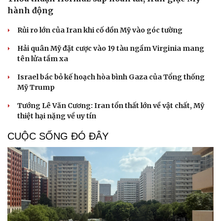
hành động
Rủi ro lớn của Iran khi cố dồn Mỹ vào góc tường
Hải quân Mỹ đặt cược vào 19 tàu ngầm Virginia mang
tên lửa tầm xa
Israel bác bỏ kế hoạch hòa bình Gaza của Tổng thống
Mỹ Trump
Tướng Lê Văn Cương: Iran tổn thất lớn về vật chất, Mỹ
thiệt hại nặng về uy tín
CUỘC SỐNG ĐÓ ĐÂY