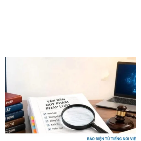
Vụ án
Vũ khí
Tin nóng
Việt Nam
Tư vấn luật
Phân tích