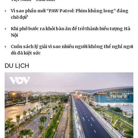
Vì sao phần mới “PAW Patrol: Phim khủng long” đáng
chờ đợi?
Khi phở bước ra khỏi bàn ăn để trở thành biểu tượng Hà
Nội
Cuốn sách lý giải vì sao nhiều người không thể nghỉ ngơi
dù đã kiệt sức
DU LỊCH
Du lịch
Podcast
Tư vấn
Câu chuyện thời sự
Săn Tour
Đọc truyện đêm khuya
check-in
Cửa sổ tình yêu
Kể chuyện cho bé