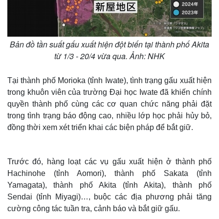
Bản đồ tần suất gấu xuất hiện đột biến tại thành phố Akita
từ 1/3 - 20/4 vừa qua. Ảnh: NHK
Tại thành phố Morioka (tỉnh Iwate), tình trạng gấu xuất hiện
trong khuôn viên của trường Đại học Iwate đã khiến chính
quyền thành phố cùng các cơ quan chức năng phải đặt
trong tình trạng báo động cao, nhiều lớp học phải hủy bỏ,
đồng thời xem xét triển khai các biện pháp để bắt giữ.
Trước đó, hàng loạt các vụ gấu xuất hiện ở thành phố
Hachinohe (tỉnh Aomori), thành phố Sakata (tỉnh
Yamagata), thành phố Akita (tỉnh Akita), thành phố
Sendai (tỉnh Miyagi)…, buộc các địa phương phải tăng
cường công tác tuần tra, cảnh báo và bắt giữ gấu.