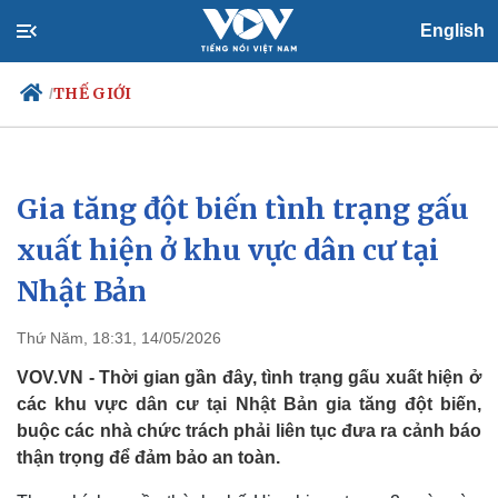
English
THẾ GIỚI
/
Gia tăng đột biến tình trạng gấu
Chính trị
Xã hội
Đảng
Tin 24h
xuất hiện ở khu vực dân cư tại
Tổ chức nhân sự
Dự báo thời tiết
Nhật Bản
Quốc hội
Giáo dục
Nhận diện sự thật
Dấu ấn VOV
Việc làm
Thứ Năm, 18:31, 14/05/2026
Biển đảo
VOV.VN - Thời gian gần đây, tình trạng gấu xuất hiện ở
các khu vực dân cư tại Nhật Bản gia tăng đột biến,
buộc các nhà chức trách phải liên tục đưa ra cảnh báo
thận trọng để đảm bảo an toàn.