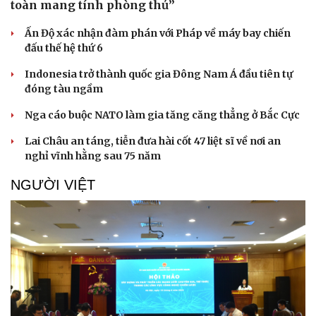
toàn mang tính phòng thủ”
Ấn Độ xác nhận đàm phán với Pháp về máy bay chiến
đấu thế hệ thứ 6
Indonesia trở thành quốc gia Đông Nam Á đầu tiên tự
đóng tàu ngầm
Nga cáo buộc NATO làm gia tăng căng thẳng ở Bắc Cực
Lai Châu an táng, tiễn đưa hài cốt 47 liệt sĩ về nơi an
nghỉ vĩnh hằng sau 75 năm
NGƯỜI VIỆT