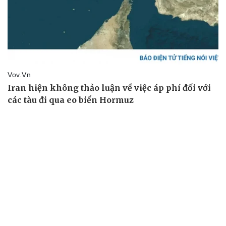
Pháp luật
Quân sự - Quốc phòng