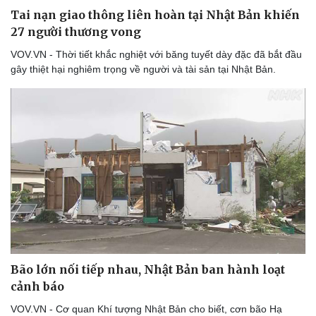
Tai nạn giao thông liên hoàn tại Nhật Bản khiến
27 người thương vong
VOV.VN - Thời tiết khắc nghiệt với băng tuyết dày đặc đã bắt đầu
Doanh nghiệp
Công nghệ
gây thiệt hại nghiêm trọng về người và tài sản tại Nhật Bản.
Thông tin doanh nghiệp
Sành điệu
Doanh nghiệp 24h
Tin Công nghệ
Doanh nhân
Trải nghiệm
Vì cộng đồng
Chuyển đổi số
Bão lớn nối tiếp nhau, Nhật Bản ban hành loạt
cảnh báo
VOV.VN - Cơ quan Khí tượng Nhật Bản cho biết, cơn bão Hạ