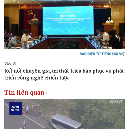
Thể thao
Ô tô - Xe máy
Bóng đá
Ô tô
Lịch thi đấu bóng đá
Xe máy
Thế giới thể thao
Tư vấn
eSports
Hậu trường
Tin liên quan