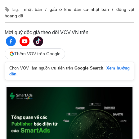
Tag:
nhật bản
gấu ở khu dân cư nhật bản
động vật
hoang dã
Mời quý độc giả theo dõi VOV.VN trên
Thêm VOV trên Google
Chọn VOV làm nguồn ưu tiên trên
Google Search
.
Xem hướng
dẫn.
Kinh tế
Thị trường
Bất động sản
Giá vàng
Khởi nghiệp
Tiêu dùng
Tỷ giá
Chứng khoán