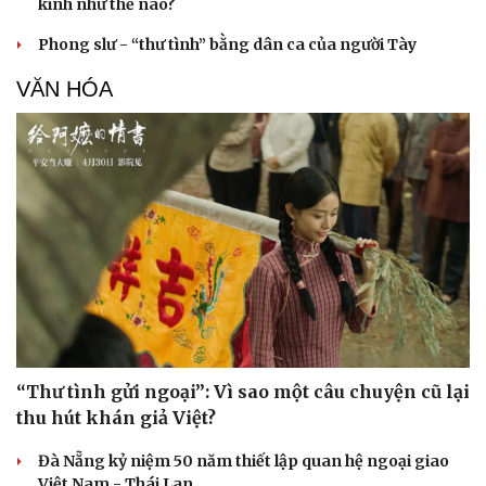
kinh như thế nào?
Phong slư - “thư tình” bằng dân ca của người Tày
VĂN HÓA
“Thư tình gửi ngoại”: Vì sao một câu chuyện cũ lại
thu hút khán giả Việt?
Đà Nẵng kỷ niệm 50 năm thiết lập quan hệ ngoại giao
Việt Nam - Thái Lan