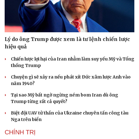
Lý do ông Trump được xem là tư lệnh chiến lược
hiệu quả
Chiến lược lợi hại của Iran nhằm làm suy yếu Mỹ và Tổng
thống Trump
Chuyện gì sẽ xảy ra nếu phát xít Đức xâm lược Anh vào
năm 1940?
Tại sao Mỹ bất ngờ ngừng ném bom Iran dù ông
Trump từng rất cả quyết?
Biệt đội UAV tử thần của Ukraine chuyên tấn công tàu
Nga trên biển
CHÍNH TRỊ