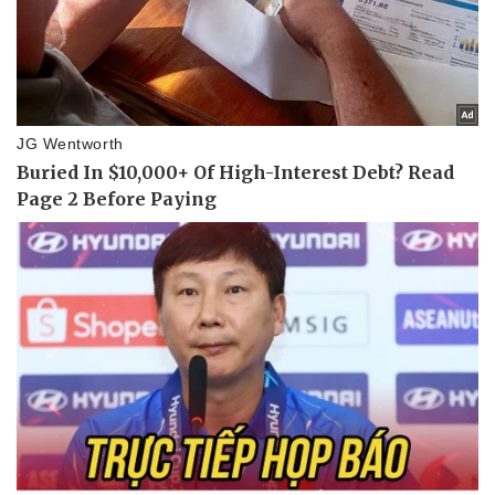
Vụ án
Vũ khí
Tin nóng
Việt Nam
Tư vấn luật
Phân tích