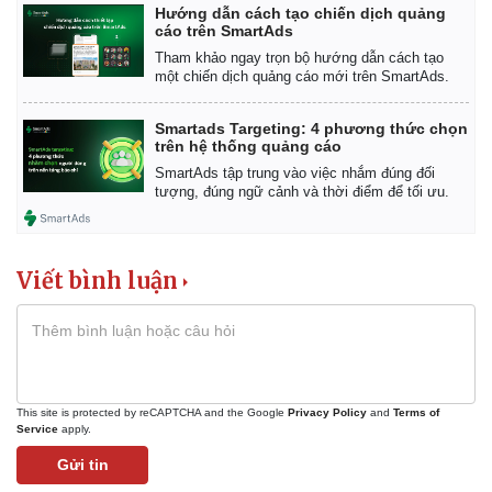
Hướng dẫn cách tạo chiến dịch quảng
cáo trên SmartAds
Tham khảo ngay trọn bộ hướng dẫn cách tạo
một chiến dịch quảng cáo mới trên SmartAds.
Smartads Targeting: 4 phương thức chọn
trên hệ thống quảng cáo
SmartAds tập trung vào việc nhắm đúng đối
tượng, đúng ngữ cảnh và thời điểm để tối ưu.
Viết bình luận
Kinh tế
Thị trường
Bất động sản
Giá vàng
This site is protected by reCAPTCHA and the Google
Privacy Policy
and
Terms of
Service
apply.
Khởi nghiệp
Tiêu dùng
Tỷ giá
Gửi tin
Chứng khoán