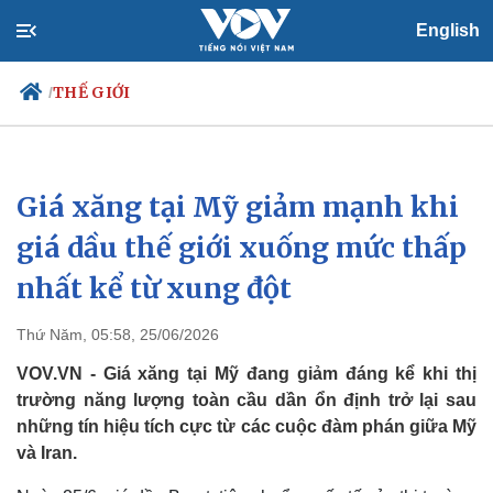
English
THẾ GIỚI
/
Giá xăng tại Mỹ giảm mạnh khi
Chính trị
Xã hội
Đảng
Tin 24h
giá dầu thế giới xuống mức thấp
Tổ chức nhân sự
Dự báo thời tiết
nhất kể từ xung đột
Quốc hội
Giáo dục
Nhận diện sự thật
Dấu ấn VOV
Việc làm
Thứ Năm, 05:58, 25/06/2026
Biển đảo
VOV.VN - Giá xăng tại Mỹ đang giảm đáng kể khi thị
trường năng lượng toàn cầu dần ổn định trở lại sau
những tín hiệu tích cực từ các cuộc đàm phán giữa Mỹ
và Iran.