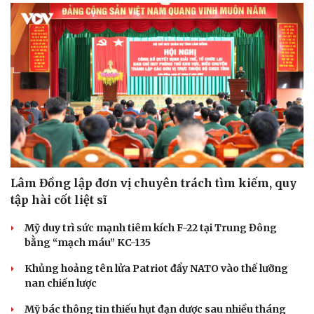
Doanh nghiệp
Công nghệ
Thông tin doanh nghiệp
Sành điệu
Doanh nghiệp 24h
Tin Công nghệ
Doanh nhân
Trải nghiệm
Vì cộng đồng
Chuyển đổi số
Lâm Đồng lập đơn vị chuyên trách tìm kiếm, quy
tập hài cốt liệt sĩ
Mỹ duy trì sức mạnh tiêm kích F-22 tại Trung Đông
bằng “mạch máu” KC-135
Khủng hoảng tên lửa Patriot đẩy NATO vào thế lưỡng
nan chiến lược
Mỹ bác thông tin thiếu hụt đạn dược sau nhiều tháng