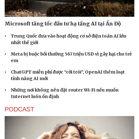
Microsoft tăng tốc đầu tư hạ tầng AI tại Ấn Độ
Trung Quốc đưa vào hoạt động cơ sở điện toán AI lớn
nhất thế giới
Sức khỏe
Đời sống
Meta bị buộc bồi thường 567 triệu USD vì gây hại cho trẻ
Dinh dưỡng - món ngon
Nhà đẹp
em
Cây thuốc
Blog
Sản phụ khoa
Tình yêu - Gia đình
ChatGPT miễn phí được “cởi trói”, OpenAI thêm loạt
Nhi khoa
tính năng AI mới
Nam khoa
Làm đẹp - giảm cân
Những nơi không nên đặt router Wi-Fi nếu muốn
Phòng mạch online
Internet luôn ổn định
Ăn sạch sống khỏe
PODCAST