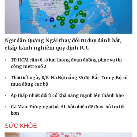
Ngư dân Quảng Ngãi thay đổi tư duy đánh bắt,
chấp hành nghiêm quy định IUU
TP.HCM cấm ô tô lưu thông đoạn đường phục vụ thi
công metro số 2
Thời tiết ngày 8/8: Hà Nội nắng 35 độ, Bắc Trung Bộ có
mưa dông cục bộ
Áp thấp nhiệt đới ít có khả năng mạnh lên thành bão
Cà Mau: Đừng ngại hỏi AI, hỏi nhiều để được hỗ trợ tốt
Du lịch
Podcast
hơn
Tư vấn
Câu chuyện thời sự
Săn Tour
Đọc truyện đêm khuya
SỨC KHỎE
check-in
Cửa sổ tình yêu
Kể chuyện cho bé