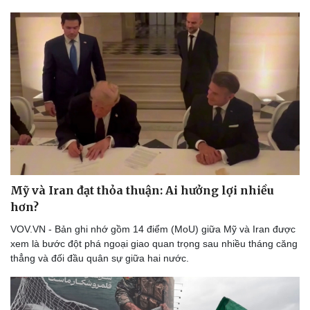
Thể thao
Ô tô - Xe máy
Bóng đá
Ô tô
Lịch thi đấu bóng đá
Xe máy
Thế giới thể thao
Tư vấn
eSports
Hậu trường
Mỹ và Iran đạt thỏa thuận: Ai hưởng lợi nhiều
hơn?
VOV.VN - Bản ghi nhớ gồm 14 điểm (MoU) giữa Mỹ và Iran được
xem là bước đột phá ngoại giao quan trọng sau nhiều tháng căng
thẳng và đối đầu quân sự giữa hai nước.