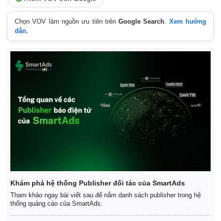
Chọn VOV làm nguồn ưu tiên trên
Google Search
.
Xem hướng
dẫn.
Khám phá hệ thống Publisher đối tác của SmartAds
Tham khảo ngay bài viết sau để nắm danh sách publisher trong hệ
thống quảng cáo của SmartAds.