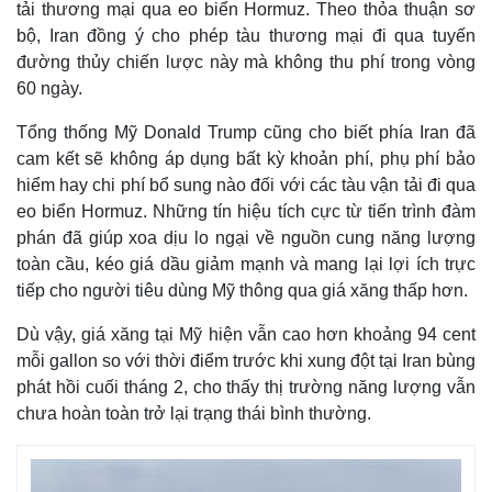
tải thương mại qua eo biển Hormuz. Theo thỏa thuận sơ
bộ, Iran đồng ý cho phép tàu thương mại đi qua tuyến
đường thủy chiến lược này mà không thu phí trong vòng
60 ngày.
Tổng thống Mỹ Donald Trump cũng cho biết phía Iran đã
cam kết sẽ không áp dụng bất kỳ khoản phí, phụ phí bảo
hiểm hay chi phí bổ sung nào đối với các tàu vận tải đi qua
eo biển Hormuz. Những tín hiệu tích cực từ tiến trình đàm
phán đã giúp xoa dịu lo ngại về nguồn cung năng lượng
toàn cầu, kéo giá dầu giảm mạnh và mang lại lợi ích trực
tiếp cho người tiêu dùng Mỹ thông qua giá xăng thấp hơn.
Thế giới
Multimedia
Dù vậy, giá xăng tại Mỹ hiện vẫn cao hơn khoảng 94 cent
Quan sát
Video
mỗi gallon so với thời điểm trước khi xung đột tại Iran bùng
Cuộc sống đó đây
Ảnh
phát hồi cuối tháng 2, cho thấy thị trường năng lượng vẫn
Hồ sơ
E-Magazine
chưa hoàn toàn trở lại trạng thái bình thường.
Infographic