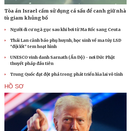
Tòa án Israel cấm sử dụng cá sấu để canh giữ nhà
tù giam khủng bố
Người di cư ngã gục sau khi bơi từ Ma Rốc sang Ceuta
Thái Lan cảnh báo phụ huynh, học sinh về ma túy LSD
“đội lốt” tem hoạt hình
UNESCO vinh danh Sarnath (Ấn Độ) - nơi Đức Phật
thuyết pháp đầu tiên
Trung Quốc đạt đột phá trong phát triển lúa lai vô tính
HỒ SƠ