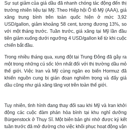
Sự sụt giảm của giá dầu đã nhanh chóng tác động đến thị
trường nhiên liệu tại Mỹ. Theo Hiệp hội Ô tô Mỹ (AAA), giá
xăng trung bình trên toàn quốc hiện ở mức 3,92
USD/gallon, giảm khoảng 58 cent, tương đương 13%, so
với một tháng trước. Tuần trước, giá xăng tại Mỹ lần đầu
tiên giảm xuống dưới ngưỡng 4 USD/gallon kể từ khi cuộc
chiến bắt đầu.
Trong nhiều tháng qua, xung đột tại Trung Đông đã gây ra
một trong những cú sốc lớn nhất đối với thị trường dầu mỏ
thế giới. Việc Iran và Mỹ cùng ngăn eo biển Hormuz đã
khiến nguồn cung bị gián đoạn nghiêm trọng và đẩy giá
dầu cũng như giá xăng tăng vọt trên toàn thế giới.
Tuy nhiên, tình hình đang thay đổi sau khi Mỹ và Iran khởi
động các cuộc đàm phán hòa bình tại khu nghỉ dưỡng
Bürgenstock ở Thụy Sĩ. Một biên bản ghi nhớ được ký kết
tuần trước đã mở đường cho việc khôi phục hoạt động vận