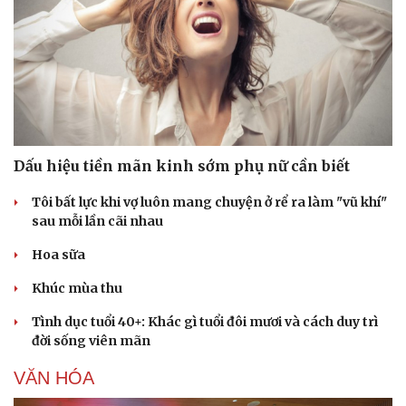
Dấu hiệu tiền mãn kinh sớm phụ nữ cần biết
Tôi bất lực khi vợ luôn mang chuyện ở rể ra làm "vũ khí"
sau mỗi lần cãi nhau
Hoa sữa
Khúc mùa thu
Tình dục tuổi 40+: Khác gì tuổi đôi mươi và cách duy trì
đời sống viên mãn
VĂN HÓA