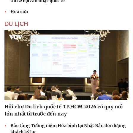
thi Lễ hội Âm nhạc quốc tế
Hoa sữa
DU LỊCH
Văn hóa
Giải trí
Sân khấu - Điện ảnh
Nghệ sĩ
Văn học
Thời trang
Hội chợ Du lịch quốc tế TP.HCM 2026 có quy mô
Âm nhạc
Sao Việt
lớn nhất từ trước đến nay
Di sản
Bảo tàng Tưởng niệm Hòa bình tại Nhật Bản đón lượng
khách kỷ lục