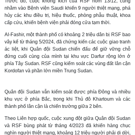
Trước đó, cuộc không kích của RSF hôm 13/12, cũng
nhằm vào Bệnh viện Saudi khiến 9 người thiệt mạng, phá
hủy các khu điều trị, hiệu thuốc, phòng phẫu thuật, khoa
cấp cứu, khiến bệnh viện phải đóng cửa tạm thời.
Al-Fashir, một thành phố có khoảng 2 triệu dân bị RSF bao
vây kể từ tháng 5/2024, đã chứng kiến ​​các cuộc giao tranh
ác liệt, khi Quân đội Sudan chiến đấu để giữ vững chỗ
đứng cuối cùng của mình tại khu vực Darfur rộng lớn ở
phía Tây Sudan. RSF cũng kiểm soát các vùng đất lân cận
Kordofan và phần lớn miền Trung Sudan.
Quân đội Sudan vẫn kiểm soát được phía Đông và nhiều
khu vực ở phía Bắc, trong khi Thủ đô Khartoum và các
thành phố lân cận là chiến trường giữa 2 bên.
Theo Liên hợp quốc, cuộc xung đột giữa Quân đội Sudan
và RSF bùng phát từ tháng 4/2023 đã khiến hàng chục
nghìn người thiệt mạng, khoảng 12 triệu người phải di dời,