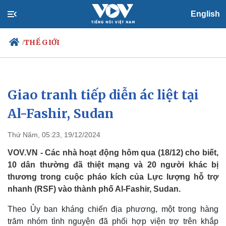
English
THẾ GIỚI
/
Giao tranh tiếp diễn ác liệt tại
Chính trị
Xã hội
Đảng
Tin 24h
Al-Fashir, Sudan
Tổ chức nhân sự
Dự báo thời tiết
Quốc hội
Giáo dục
Thứ Năm, 05:23, 19/12/2024
Nhận diện sự thật
Dấu ấn VOV
Việc làm
VOV.VN - Các nhà hoạt động hôm qua (18/12) cho biết,
Biển đảo
10 dân thường đã thiệt mạng và 20 người khác bị
thương trong cuộc pháo kích của Lực lượng hỗ trợ
nhanh (RSF) vào thành phố Al-Fashir, Sudan.
Theo Ủy ban kháng chiến địa phương, một trong hàng
trăm nhóm tình nguyện đã phối hợp viện trợ trên khắp