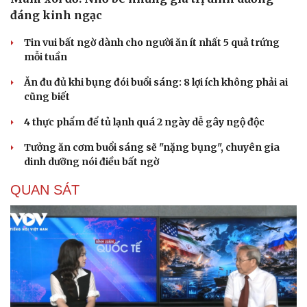
đáng kinh ngạc
Tin vui bất ngờ dành cho người ăn ít nhất 5 quả trứng
mỗi tuần
Du lịch
Podcast
Ăn đu đủ khi bụng đói buổi sáng: 8 lợi ích không phải ai
Tư vấn
Câu chuyện thời sự
cũng biết
Săn Tour
Đọc truyện đêm khuya
check-in
Cửa sổ tình yêu
4 thực phẩm để tủ lạnh quá 2 ngày dễ gây ngộ độc
Kể chuyện cho bé
Hạt giống tâm hồn
Tưởng ăn cơm buổi sáng sẽ "nặng bụng", chuyên gia
dinh dưỡng nói điều bất ngờ
QUAN SÁT