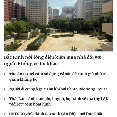
Bắc Kinh nới lỏng điều kiện mua nhà đối với
người không có hộ khẩu
Tòa án Israel cấm sử dụng cá sấu để canh giữ nhà tù
giam khủng bố
Người di cư ngã gục sau khi bơi từ Ma Rốc sang Ceuta
Thái Lan cảnh báo phụ huynh, học sinh về ma túy LSD
“đội lốt” tem hoạt hình
UNESCO vinh danh Sarnath (Ấn Độ) - nơi Đức Phật