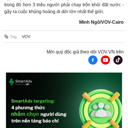
trong đó hơn 3 triệu người phải chạy trốn khỏi đất nước -
gây ra cuộc khủng hoảng di dời lớn nhất thế giới.
Minh Ngô/VOV-Cairo
Tag:
VOV
Mời quý độc giả theo dõi VOV.VN trên
Thế giới
Multimedia
Quan sát
Video
Cuộc sống đó đây
Ảnh
Hồ sơ
E-Magazine
Infographic