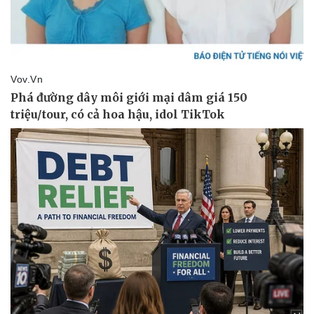
Kinh tế
Thị trường
Bất động sản
Giá vàng
Khởi nghiệp
Tiêu dùng
Tỷ giá
Chứng khoán
Giá cà phê