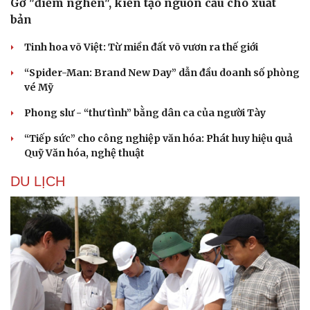
Gỡ "điểm nghẽn", kiến tạo nguồn cầu cho xuất
bản
Tinh hoa võ Việt: Từ miền đất võ vươn ra thế giới
“Spider-Man: Brand New Day” dẫn đầu doanh số phòng
vé Mỹ
Phong slư - “thư tình” bằng dân ca của người Tày
“Tiếp sức” cho công nghiệp văn hóa: Phát huy hiệu quả
Quỹ Văn hóa, nghệ thuật
DU LỊCH