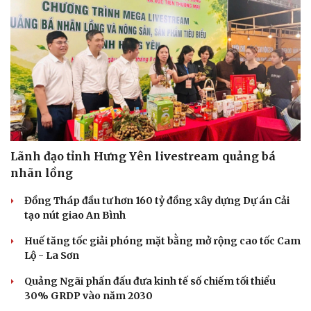
Văn hóa
Giải trí
Sân khấu - Điện ảnh
Nghệ sĩ
Văn học
Thời trang
Âm nhạc
Sao Việt
Di sản
Lãnh đạo tỉnh Hưng Yên livestream quảng bá
nhãn lồng
Đồng Tháp đầu tư hơn 160 tỷ đồng xây dựng Dự án Cải
tạo nút giao An Bình
Huế tăng tốc giải phóng mặt bằng mở rộng cao tốc Cam
Lộ - La Sơn
Quảng Ngãi phấn đấu đưa kinh tế số chiếm tối thiểu
30% GRDP vào năm 2030