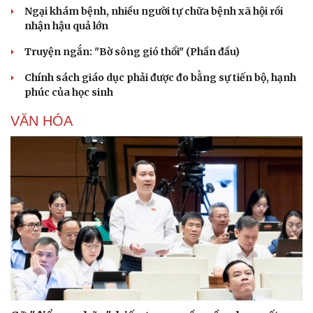
Cây thuốc
Blog
Ngại khám bệnh, nhiều người tự chữa bệnh xã hội rồi
Sản phụ khoa
Tình yêu - Gia đình
nhận hậu quả lớn
Nhi khoa
Truyện ngắn: "Bờ sông gió thổi" (Phần đầu)
Nam khoa
Làm đẹp - giảm cân
Chính sách giáo dục phải được đo bằng sự tiến bộ, hạnh
Phòng mạch online
phúc của học sinh
Ăn sạch sống khỏe
VĂN HÓA