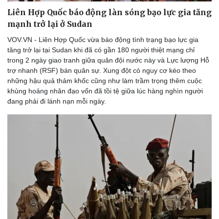
Liên Hợp Quốc báo động làn sóng bạo lực gia tăng
mạnh trở lại ở Sudan
VOV.VN - Liên Hợp Quốc vừa báo động tình trạng bạo lực gia
tăng trở lại tại Sudan khi đã có gần 180 người thiệt mạng chỉ
trong 2 ngày giao tranh giữa quân đội nước này và Lực lượng Hỗ
trợ nhanh (RSF) bán quân sự. Xung đột có nguy cơ kéo theo
những hậu quả thảm khốc cũng như làm trầm trọng thêm cuộc
khủng hoảng nhân đạo vốn đã tồi tệ giữa lúc hàng nghìn người
đang phải đi lánh nạn mỗi ngày.
Thể thao
Ô tô - Xe máy
Bóng đá
Ô tô
Lịch thi đấu bóng đá
Xe máy
Thế giới thể thao
Tư vấn
eSports