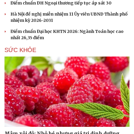
Điểm chuẩn ĐH Ngoại thương tiếp tục áp sát 30
Hà Nội đề nghị miễn nhiệm 11 Ủy viên UBND Thành phố
nhiệm kỳ 2026-2031
Điểm chuẩn Đại học KHTN 2026: Ngành Toán học cao
nhất 26,35 điểm
SỨC KHỎE
Mâm xôi đỏ: Nhỏ bé nhưng giá trị dinh dưỡng