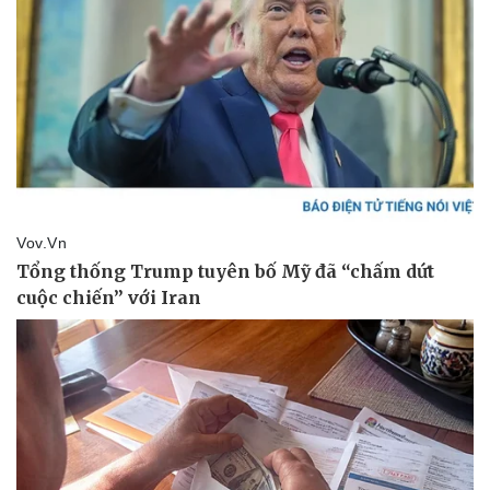
Pháp luật
Quân sự - Quốc phòng
Vụ án
Vũ khí
Tin nóng
Việt Nam
Tư vấn luật
Phân tích