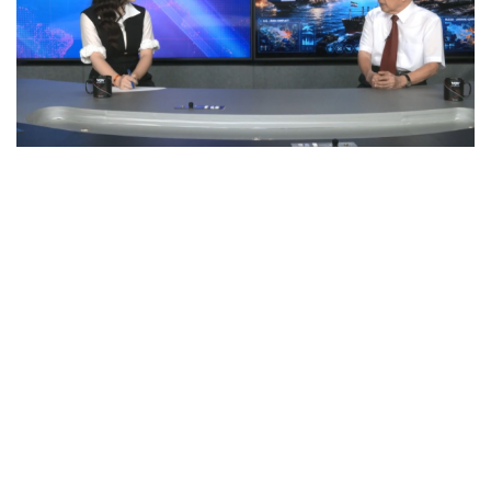
Tướng Lê Văn Cương: Iran tổn thất lớn về vật chất,
Mỹ thiệt hại nặng về uy tín
Mỹ gấp rút tăng sản xuất vũ khí vì chiến sự Iran
Nga và Ukraine chạy đua tác chiến trên không, dò tìm
“tử huyệt” của đối phương
“Yết hầu” Hormuz thành con bài của Iran, tàu chiến Mỹ
bị đặt trước lằn ranh đỏ
Tên lửa đạn đạo Nga khoét sâu lỗ hổng phòng không
Ukraine
CUỘC SỐNG ĐÓ ĐÂY