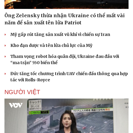
Ông Zelensky thừa nhận Ukraine có thể mất vài
năm để sản xuất tên lửa Patriot
Mỹ gấp rút tăng sản xuất vũ khí vì chiến sự Iran
Kho đạn dược và tên lửa chủ lực của Mỹ
Tham vọng robot hóa quân đội, Ukraine đau đầu với
“ma trận” 550 biến thể
Đức tăng tốc chương trình UAV chiến đấu thông qua hợp
tác với Rolls-Royce
NGƯỜI VIỆT
Doanh nghiệp
Công nghệ
Thông tin doanh nghiệp
Sành điệu
Doanh nghiệp 24h
Tin Công nghệ