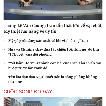
Tướng Lê Văn Cương: Iran tổn thất lớn về vật chất,
Mỹ thiệt hại nặng về uy tín
Mỹ gấp rút tăng sản xuất vũ khí vì chiến sự Iran
Nga và Ukraine chạy đua tác chiến trên không, dò tìm
“tử huyệt” của đối phương
“Yết hầu” Hormuz thành con bài của Iran, tàu chiến Mỹ
bị đặt trước lằn ranh đỏ
Tên lửa đạn đạo Nga khoét sâu lỗ hổng phòng không
Ukraine
CUỘC SỐNG ĐÓ ĐÂY