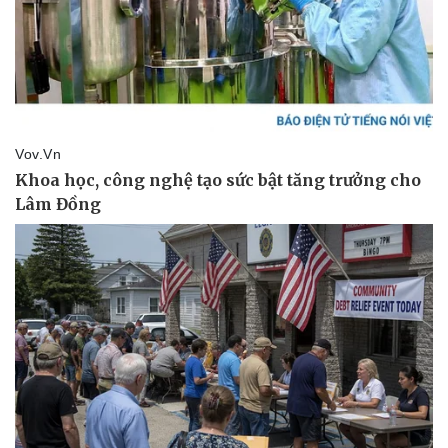
Vụ án
Vũ khí
Tin nóng
Việt Nam
Tư vấn luật
Phân tích