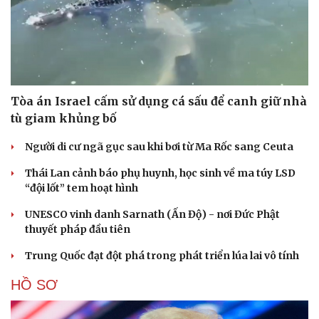
Tòa án Israel cấm sử dụng cá sấu để canh giữ nhà
tù giam khủng bố
Người di cư ngã gục sau khi bơi từ Ma Rốc sang Ceuta
Thái Lan cảnh báo phụ huynh, học sinh về ma túy LSD
“đội lốt” tem hoạt hình
UNESCO vinh danh Sarnath (Ấn Độ) - nơi Đức Phật
thuyết pháp đầu tiên
Trung Quốc đạt đột phá trong phát triển lúa lai vô tính
HỒ SƠ