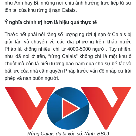
như Anh hay Bỉ, những nơi chịu ảnh hưởng trực tiếp từ sự
tồn tại của khu rừng tị nạn Calais.
Ý nghĩa chính trị hơn là hiệu quả thực tế
Trước hết phải nói rằng số lượng người tị nạn ở Calais bị
giải tán và chuyển về các địa phương trên khắp nước
Pháp là không nhiều, chỉ từ 4000-5000 người. Tuy nhiên,
như đã nói ở trên, “rừng Calais” không chỉ là một khu ổ
chuột mà còn là biểu tượng bao năm qua cho sự bế tắc và
bất lực của nhà cầm quyền Pháp trước vấn đề nhập cư trái
phép và nạn buôn người.
Thế giới
Multimedia
Quan sát
Video
Cuộc sống đó đây
Ảnh
Hồ sơ
E-Magazine
Infographic
Rừng Calais đã bị xóa sổ. (Ảnh: BBC)