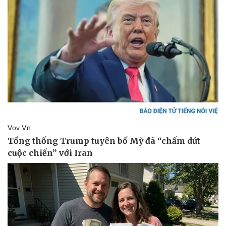
Thể thao
Ô tô - Xe máy
Bóng đá
Ô tô
Lịch thi đấu bóng đá
Xe máy
Thế giới thể thao
Tư vấn
eSports
Hậu trường