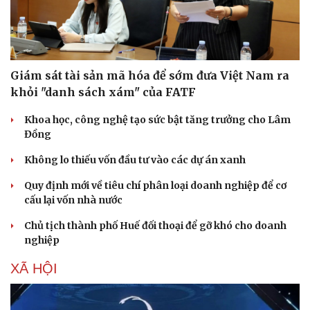
Giám sát tài sản mã hóa để sớm đưa Việt Nam ra
khỏi "danh sách xám" của FATF
Khoa học, công nghệ tạo sức bật tăng trưởng cho Lâm
Đồng
Không lo thiếu vốn đầu tư vào các dự án xanh
Quy định mới về tiêu chí phân loại doanh nghiệp để cơ
cấu lại vốn nhà nước
Chủ tịch thành phố Huế đối thoại để gỡ khó cho doanh
nghiệp
Du lịch
Podcast
Tư vấn
Câu chuyện thời sự
XÃ HỘI
Săn Tour
Đọc truyện đêm khuya
check-in
Cửa sổ tình yêu
Kể chuyện cho bé