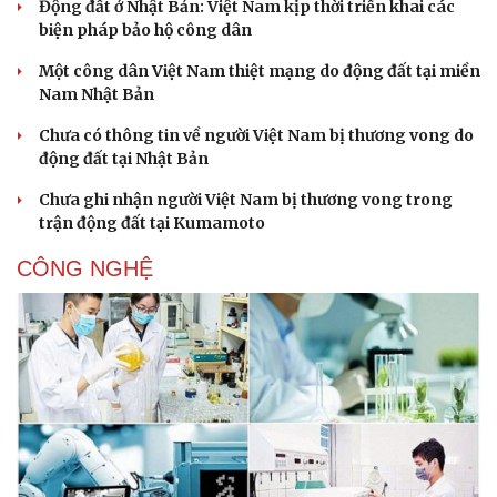
Động đất ở Nhật Bản: Việt Nam kịp thời triển khai các
biện pháp bảo hộ công dân
Một công dân Việt Nam thiệt mạng do động đất tại miền
Nam Nhật Bản
Chưa có thông tin về người Việt Nam bị thương vong do
động đất tại Nhật Bản
Sức khỏe
Đời sống
Chưa ghi nhận người Việt Nam bị thương vong trong
Dinh dưỡng - món ngon
Nhà đẹp
trận động đất tại Kumamoto
Cây thuốc
Blog
Sản phụ khoa
Tình yêu - Gia đình
CÔNG NGHỆ
Nhi khoa
Nam khoa
Làm đẹp - giảm cân
Phòng mạch online
Ăn sạch sống khỏe