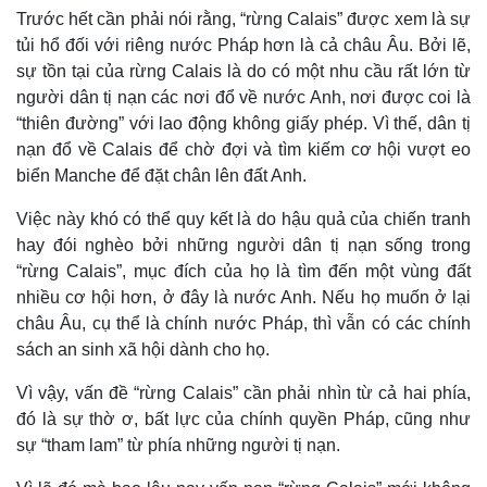
Trước hết cần phải nói rằng, “rừng Calais” được xem là sự
tủi hổ đối với riêng nước Pháp hơn là cả châu Âu. Bởi lẽ,
sự tồn tại của rừng Calais là do có một nhu cầu rất lớn từ
người dân tị nạn các nơi đổ về nước Anh, nơi được coi là
“thiên đường” với lao động không giấy phép. Vì thế, dân tị
nạn đổ về Calais để chờ đợi và tìm kiếm cơ hội vượt eo
biển Manche để đặt chân lên đất Anh.
Việc này khó có thể quy kết là do hậu quả của chiến tranh
hay đói nghèo bởi những người dân tị nạn sống trong
“rừng Calais”, mục đích của họ là tìm đến một vùng đất
nhiều cơ hội hơn, ở đây là nước Anh. Nếu họ muốn ở lại
châu Âu, cụ thể là chính nước Pháp, thì vẫn có các chính
sách an sinh xã hội dành cho họ.
Vì vậy, vấn đề “rừng Calais” cần phải nhìn từ cả hai phía,
đó là sự thờ ơ, bất lực của chính quyền Pháp, cũng như
sự “tham lam” từ phía những người tị nạn.