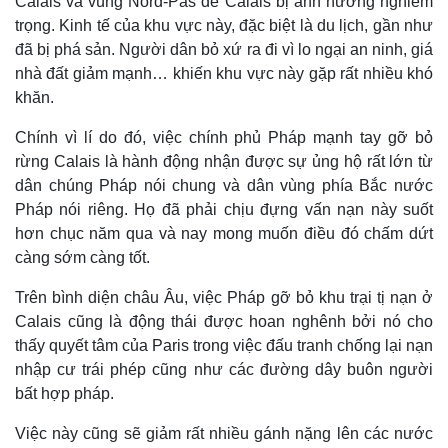
Calais và vùng Nord-Pas de Calais bị ảnh hưởng nghiêm
trọng. Kinh tế của khu vực này, đặc biệt là du lịch, gần như
đã bị phá sản. Người dân bỏ xứ ra đi vì lo ngại an ninh, giá
nhà đất giảm mạnh… khiến khu vực này gặp rất nhiều khó
khăn.
Chính vì lí do đó, việc chính phủ Pháp mạnh tay gỡ bỏ
rừng Calais là hành động nhận được sự ủng hộ rất lớn từ
dân chúng Pháp nói chung và dân vùng phía Bắc nước
Pháp nói riêng. Họ đã phải chịu đựng vấn nạn này suốt
hơn chục năm qua và nay mong muốn điều đó chấm dứt
càng sớm càng tốt.
Trên bình diện châu Âu, việc Pháp gỡ bỏ khu trại tị nạn ở
Calais cũng là động thái được hoan nghênh bởi nó cho
thấy quyết tâm của Paris trong việc đấu tranh chống lại nạn
nhập cư trái phép cũng như các đường dây buôn người
bất hợp pháp.
Việc này cũng sẽ giảm rất nhiều gánh nặng lên các nước