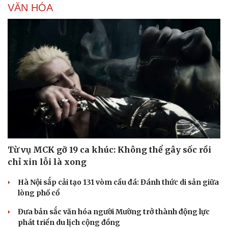
VĂN HÓA
Từ vụ MCK gỡ 19 ca khúc: Không thể gây sốc rồi
Văn hóa
Giải trí
chỉ xin lỗi là xong
Sân khấu - Điện ảnh
Nghệ sĩ
Văn học
Thời trang
Hà Nội sắp cải tạo 131 vòm cầu đá: Đánh thức di sản giữa
Âm nhạc
Sao Việt
lòng phố cổ
Di sản
Đưa bản sắc văn hóa người Mường trở thành động lực
phát triển du lịch cộng đồng