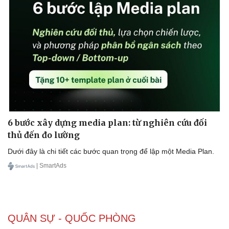
Doanh nghiệp
Công nghệ
Thông tin doanh nghiệp
Sành điệu
Doanh nghiệp 24h
Tin Công nghệ
Doanh nhân
Trải nghiệm
Vì cộng đồng
Chuyển đổi số
6 bước xây dựng media plan: từ nghiên cứu đối
thủ đến đo lường
Dưới đây là chi tiết các bước quan trọng để lập một Media Plan.
| SmartAds
QUÂN SỰ - QUỐC PHÒNG