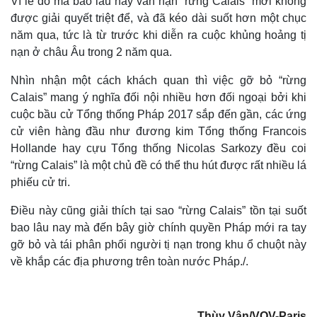
Vì lẽ đó mà bao lâu nay vấn nạn “rừng Calais” mới không
được giải quyết triệt để, và đã kéo dài suốt hơn một chục
năm qua, tức là từ trước khi diễn ra cuộc khủng hoảng tị
nạn ở châu Âu trong 2 năm qua.
Nhìn nhận một cách khách quan thì việc gỡ bỏ “rừng
Calais” mang ý nghĩa đối nội nhiều hơn đối ngoại bởi khi
cuộc bầu cử Tổng thống Pháp 2017 sắp đến gần, các ứng
cử viên hàng đầu như đương kim Tổng thống Francois
Hollande hay cựu Tổng thống Nicolas Sarkozy đều coi
“rừng Calais” là một chủ đề có thể thu hút được rất nhiều lá
phiếu cử tri.
Điều này cũng giải thích tại sao “rừng Calais” tồn tại suốt
bao lâu nay mà đến bây giờ chính quyền Pháp mới ra tay
gỡ bỏ và tái phân phối người tị nạn trong khu ổ chuột này
Kinh tế
Thị trường
về khắp các địa phương trên toàn nước Pháp./.
Bất động sản
Giá vàng
Khởi nghiệp
Tiêu dùng
Tỷ giá
Chứng khoán
Thùy Vân/VOV-Paris