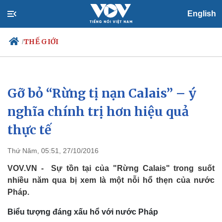
English
THẾ GIỚI
/
Gỡ bỏ “Rừng tị nạn Calais” – ý
Chính trị
Xã hội
Đảng
Tin 24h
nghĩa chính trị hơn hiệu quả
Tổ chức nhân sự
Dự báo thời tiết
thực tế
Quốc hội
Giáo dục
Nhận diện sự thật
Dấu ấn VOV
Việc làm
Thứ Năm, 05:51, 27/10/2016
Biển đảo
VOV.VN - Sự tồn tại của "Rừng Calais" trong suốt
nhiều năm qua bị xem là một nỗi hổ thẹn của nước
Pháp.
Biểu tượng đáng xấu hổ với nước Pháp