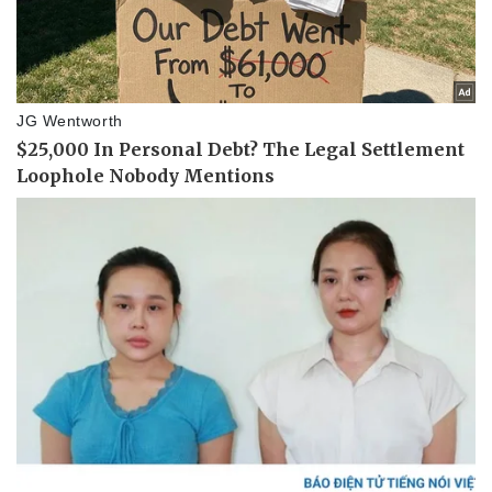
Thể thao
Ô tô - Xe máy
Bóng đá
Ô tô
Lịch thi đấu bóng đá
Xe máy
Thế giới thể thao
Tư vấn
eSports
Hậu trường