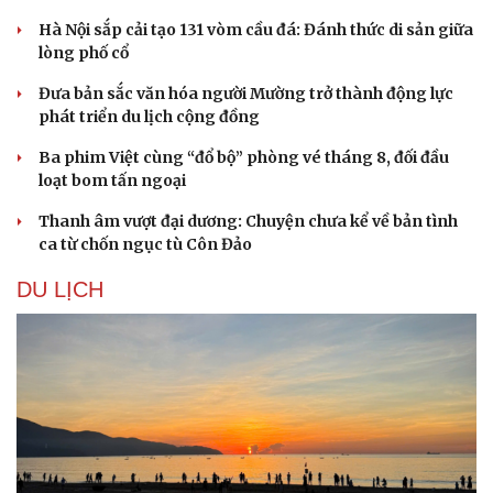
Hà Nội sắp cải tạo 131 vòm cầu đá: Đánh thức di sản giữa
lòng phố cổ
Đưa bản sắc văn hóa người Mường trở thành động lực
phát triển du lịch cộng đồng
Ba phim Việt cùng “đổ bộ” phòng vé tháng 8, đối đầu
loạt bom tấn ngoại
Thanh âm vượt đại dương: Chuyện chưa kể về bản tình
ca từ chốn ngục tù Côn Đảo
DU LỊCH
Du lịch
Podcast
Tư vấn
Câu chuyện thời sự
Săn Tour
Đọc truyện đêm khuya
check-in
Cửa sổ tình yêu
Kể chuyện cho bé