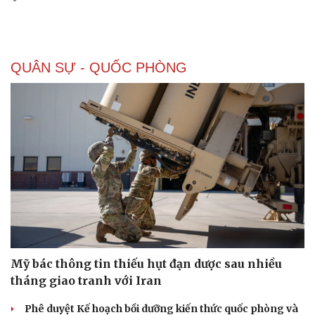
QUÂN SỰ - QUỐC PHÒNG
Sức khỏe
Đời sống
Dinh dưỡng - món ngon
Nhà đẹp
Cây thuốc
Blog
Sản phụ khoa
Tình yêu - Gia đình
Nhi khoa
Nam khoa
Làm đẹp - giảm cân
Phòng mạch online
Ăn sạch sống khỏe
Mỹ bác thông tin thiếu hụt đạn dược sau nhiều
tháng giao tranh với Iran
Phê duyệt Kế hoạch bồi dưỡng kiến thức quốc phòng và