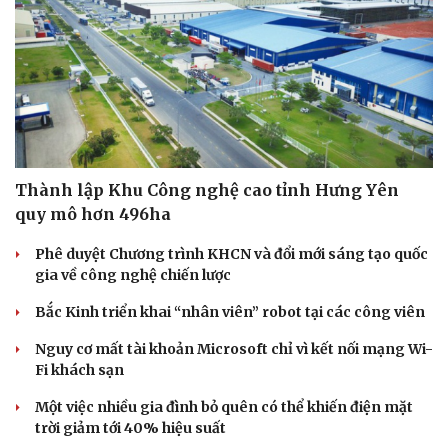
Thành lập Khu Công nghệ cao tỉnh Hưng Yên
quy mô hơn 496ha
Phê duyệt Chương trình KHCN và đổi mới sáng tạo quốc
gia về công nghệ chiến lược
Văn hóa
Giải trí
Bắc Kinh triển khai “nhân viên” robot tại các công viên
Sân khấu - Điện ảnh
Nghệ sĩ
Văn học
Thời trang
Nguy cơ mất tài khoản Microsoft chỉ vì kết nối mạng Wi-
Âm nhạc
Sao Việt
Fi khách sạn
Di sản
Một việc nhiều gia đình bỏ quên có thể khiến điện mặt
trời giảm tới 40% hiệu suất