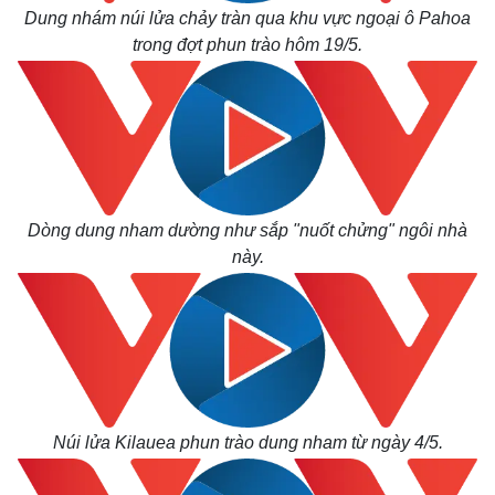
Dung nhám núi lửa chảy tràn qua khu vực ngoại ô Pahoa
trong đợt phun trào hôm 19/5.
Dòng dung nham dường như sắp "nuốt chửng" ngôi nhà
này.
Kinh tế
Thị trường
Bất động sản
Giá vàng
Khởi nghiệp
Tiêu dùng
Núi lửa Kilauea phun trào dung nham từ ngày 4/5.
Tỷ giá
Chứng khoán