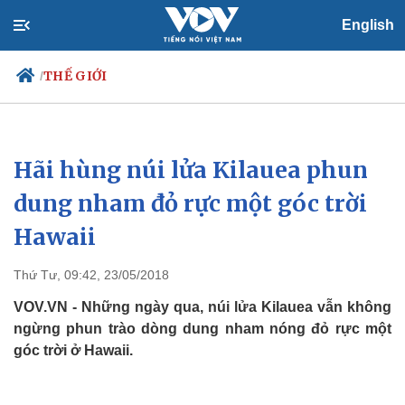
English
THẾ GIỚI
/
Hãi hùng núi lửa Kilauea phun
Chính trị
Xã hội
Đảng
Tin 24h
dung nham đỏ rực một góc trời
Tổ chức nhân sự
Dự báo thời tiết
Hawaii
Quốc hội
Giáo dục
Nhận diện sự thật
Dấu ấn VOV
Việc làm
Thứ Tư, 09:42, 23/05/2018
Biển đảo
VOV.VN - Những ngày qua, núi lửa Kilauea vẫn không
ngừng phun trào dòng dung nham nóng đỏ rực một
góc trời ở Hawaii.