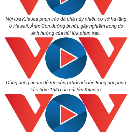
Núi lửa Kilauea phun trào đã phá hủy nhiều cơ sở hạ tầng
ở Hawaii. Ảnh: Con đường bị nứt, gãy nghiêm trọng do
ảnh hưởng của núi lửa phun trào.
Dòng dung nham đỏ rực cùng khói bốc lên trong đợt phun
Thế giới
Multimedia
trào hôm 15/5 của núi lửa Kilauea.
Quan sát
Video
Cuộc sống đó đây
Ảnh
Hồ sơ
E-Magazine
Infographic