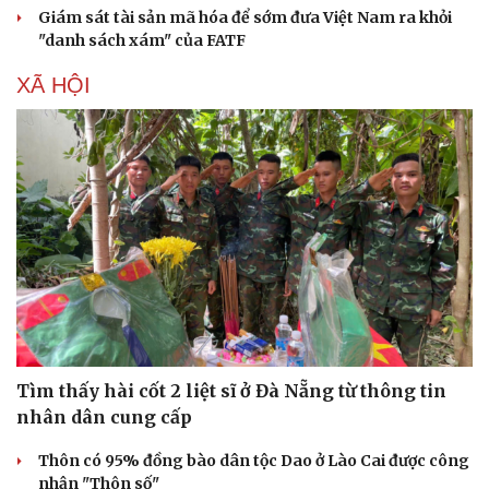
Giám sát tài sản mã hóa để sớm đưa Việt Nam ra khỏi
"danh sách xám" của FATF
XÃ HỘI
Tìm thấy hài cốt 2 liệt sĩ ở Đà Nẵng từ thông tin
nhân dân cung cấp
Thôn có 95% đồng bào dân tộc Dao ở Lào Cai được công
Cải chính
nhận "Thôn số"