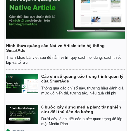
Vụ án
Vũ khí
Tin nóng
Việt Nam
Tư vấn luật
Phân tích
Hình thức quảng cáo Native Article trên hệ thống
SmartAds
Tham khảo bài viết sau để nắm vị trí, quy cách nội dung, cách thiết
lập và tối ưu.
Các chỉ số quảng cáo trong trình quản lý
của SmartAds
Thông qua các chỉ số này, thương hiệu đánh giá
mức độ hiển thị, tương tác, hiệu quả chi phí.
6 bước xây dựng media plan: từ nghiên
cứu đối thủ đến đo lường
Dưới đây là chi tiết các bước quan trọng để lập
một Media Plan.