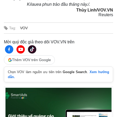
Kilauea phun trào đầu tháng này./.
Thùy Linh/VOV.VN
Reuters
Tag:
VOV
Mời quý độc giả theo dõi VOV.VN trên
Thêm VOV trên Google
Chọn VOV làm nguồn ưu tiên trên
Google Search
.
Xem hướng
dẫn.
Pháp luật
Quân sự - Quốc phòng