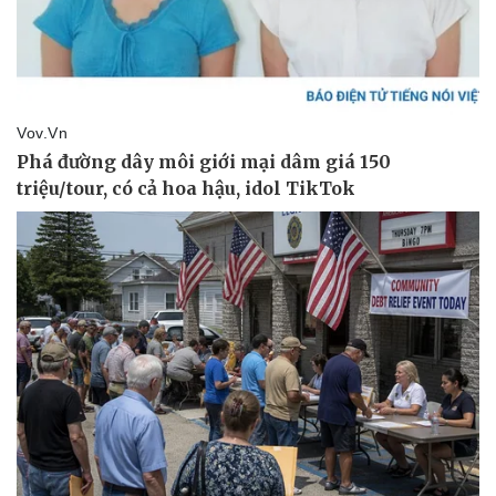
Sức khỏe
Đời sống
Dinh dưỡng - món ngon
Nhà đẹp
Cây thuốc
Blog
Sản phụ khoa
Tình yêu - Gia đình
Nhi khoa
Nam khoa
Làm đẹp - giảm cân
Phòng mạch online
Ăn sạch sống khỏe