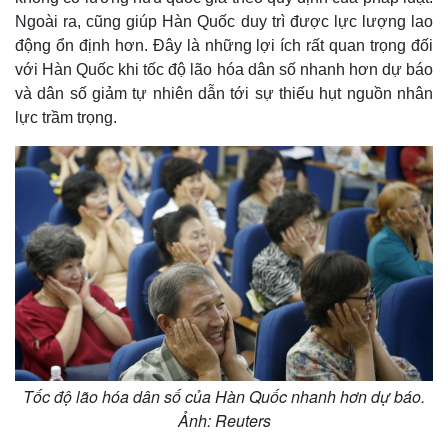
Ngoài ra, cũng giúp Hàn Quốc duy trì được lực lượng lao
động ổn định hơn. Đây là những lợi ích rất quan trọng đối
với Hàn Quốc khi tốc độ lão hóa dân số nhanh hơn dự báo
và dân số giảm tự nhiên dẫn tới sự thiếu hụt nguồn nhân
lực trầm trọng.
Thế giới
Multimedia
Quan sát
Video
Cuộc sống đó đây
Ảnh
Hồ sơ
E-Magazine
Infographic
Tốc độ lão hóa dân số của Hàn Quốc nhanh hơn dự báo.
Ảnh: Reuters