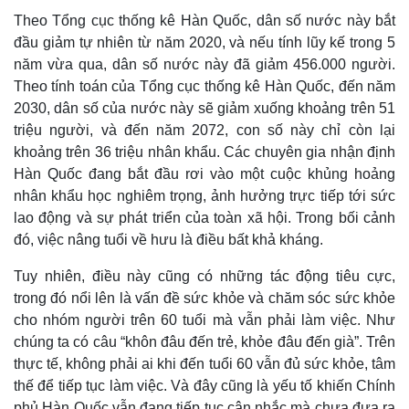
Theo Tổng cục thống kê Hàn Quốc, dân số nước này bắt
đầu giảm tự nhiên từ năm 2020, và nếu tính lũy kế trong 5
năm vừa qua, dân số nước này đã giảm 456.000 người.
Theo tính toán của Tổng cục thống kê Hàn Quốc, đến năm
2030, dân số của nước này sẽ giảm xuống khoảng trên 51
triệu người, và đến năm 2072, con số này chỉ còn lại
khoảng trên 36 triệu nhân khẩu. Các chuyên gia nhận định
Hàn Quốc đang bắt đầu rơi vào một cuộc khủng hoảng
nhân khẩu học nghiêm trọng, ảnh hưởng trực tiếp tới sức
lao động và sự phát triển của toàn xã hội. Trong bối cảnh
đó, việc nâng tuổi về hưu là điều bất khả kháng.
Tuy nhiên, điều này cũng có những tác động tiêu cực,
trong đó nổi lên là vấn đề sức khỏe và chăm sóc sức khỏe
cho nhóm người trên 60 tuổi mà vẫn phải làm việc. Như
chúng ta có câu “khôn đâu đến trẻ, khỏe đâu đến già”. Trên
thực tế, không phải ai khi đến tuổi 60 vẫn đủ sức khỏe, tâm
thế để tiếp tục làm việc. Và đây cũng là yếu tố khiến Chính
phủ Hàn Quốc vẫn đang tiếp tục cân nhắc mà chưa đưa ra