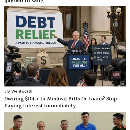
Văn hóa
Giải trí
Sân khấu - Điện ảnh
Nghệ sĩ
Văn học
Thời trang
Âm nhạc
Sao Việt
Di sản