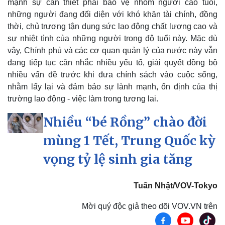
mạnh sự cần thiết phải bảo vệ nhóm người cao tuổi,
những người đang đối diện với khó khăn tài chính, đồng
thời, chủ trương tận dụng sức lao động chất lượng cao và
sự nhiệt tình của những người trong độ tuổi này. Mặc dù
vậy, Chính phủ và các cơ quan quản lý của nước này vẫn
đang tiếp tục cân nhắc nhiều yếu tố, giải quyết đồng bộ
nhiều vấn đề trước khi đưa chính sách vào cuộc sống,
Doanh nghiệp
Công nghệ
nhằm lấy lại và đảm bảo sự lành mạnh, ổn định của thị
Thông tin doanh nghiệp
Sành điệu
trường lao động - việc làm trong tương lai.
Doanh nghiệp 24h
Tin Công nghệ
Doanh nhân
Trải nghiệm
Nhiều “bé Rồng” chào đời
Vì cộng đồng
Chuyển đổi số
mùng 1 Tết, Trung Quốc kỳ
vọng tỷ lệ sinh gia tăng
Tuấn Nhật/VOV-Tokyo
Mời quý độc giả theo dõi VOV.VN trên