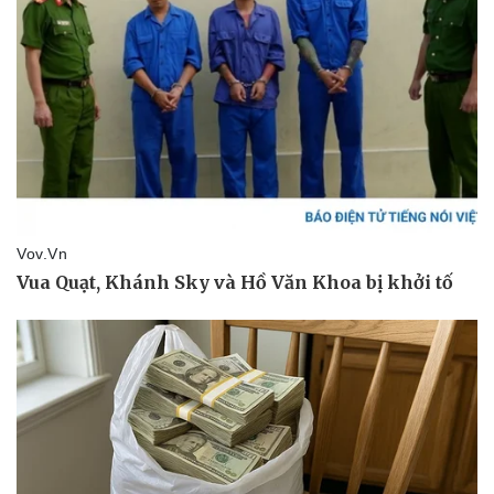
Du lịch
Podcast
Tư vấn
Câu chuyện thời sự
Săn Tour
Đọc truyện đêm khuya
check-in
Cửa sổ tình yêu