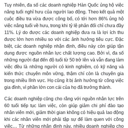
Tuy nhiên, đa số các doanh nghiệp Hàn Quốc ủng hộ việc
nâng tuổi nghỉ hưu của người lao động. Theo kết quả một
cuộc điều tra vừa được công bố, có tới hơn 86% ủng hộ
việc nâng tuổi về hưu, trong khi tỷ lệ phản đối chỉ chưa đầy
11%. Lý do được các doanh nghiệp đưa ra là lợi ích thu
được lớn hơn nhiều so với các ảnh hưởng tiêu cực. Đặc
biệt, các doanh nghiệp nhận định, điều này còn giúp tận
dụng được nguồn nhân lực chất lượng cao. Bởi vì, đa số
những người đạt đến độ tuổi từ 50 trở lên và vẫn đang làm
việc đều là những người có kinh nghiệm, có kỹ năng và
kiến thức chuyên môn vững, thậm chí còn là chuyên gia
trong nhiều lĩnh vực. Họ cũng ít bị ảnh hưởng từ công việc
gia đình, vì phần lớn con cái của họ đã trưởng thành.
Các doanh nghiệp cũng cho rằng với nguồn nhân lực trên
60 tuổi tiếp tục làm việc, còn giúp giảm chi phí đào tạo
Pháp luật
Quân sự - Quốc phòng
nhân viên mới, giảm thời gian không có hiệu quả lao động
Vụ án
Vũ khí
khi các nhân viên mới phải tập sự để làm quen với công
Tin nóng
Việt Nam
việc… Từ những nhận định này, nhiều doanh nghiệp cho
Tư vấn luật
Phân tích