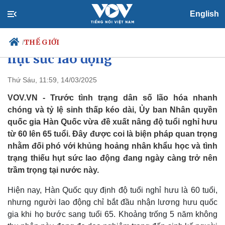
English
Hàn Quốc đối phó với khủng
hoảng nhân khẩu học và thiếu
THẾ GIỚI
/
hụt sức lao động
Thứ Sáu, 11:59, 14/03/2025
Chính trị
Xã hội
VOV.VN - Trước tình trạng dân số lão hóa nhanh
Đảng
Tin 24h
chóng và tỷ lệ sinh thấp kéo dài, Ủy ban Nhân quyền
Tổ chức nhân sự
Dự báo thời tiết
quốc gia Hàn Quốc vừa đề xuất nâng độ tuổi nghỉ hưu
Quốc hội
Giáo dục
từ 60 lên 65 tuổi. Đây được coi là biện pháp quan trọng
Nhận diện sự thật
Dấu ấn VOV
nhằm đối phó với khủng hoảng nhân khẩu học và tình
Việc làm
trạng thiếu hụt sức lao động đang ngày càng trở nên
Biển đảo
trầm trọng tại nước này.
Hiện nay, Hàn Quốc quy định độ tuổi nghỉ hưu là 60 tuổi,
nhưng người lao động chỉ bắt đầu nhận lương hưu quốc
gia khi họ bước sang tuổi 65. Khoảng trống 5 năm không