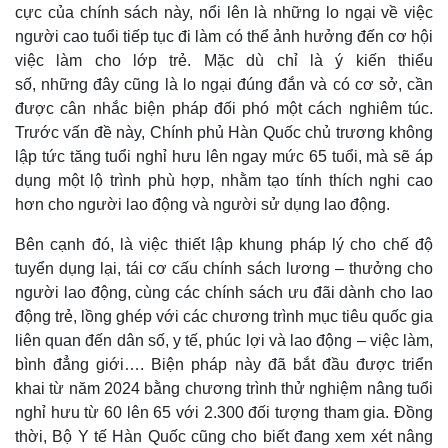
cực của chính sách này, nổi lên là những lo ngại về việc
người cao tuổi tiếp tục đi làm có thể ảnh hưởng đến cơ hội
việc làm cho lớp trẻ. Mặc dù chỉ là ý kiến thiểu
số, những đây cũng là lo ngại đúng đắn và có cơ sở, cần
được cân nhắc biện pháp đối phó một cách nghiêm túc.
Trước vấn đề này, Chính phủ Hàn Quốc chủ trương không
lập tức tăng tuổi nghỉ hưu lên ngay mức 65 tuổi, mà sẽ áp
dụng một lộ trình phù hợp, nhằm tạo tính thích nghi cao
hơn cho người lao động và người sử dụng lao động.
Bên cạnh đó, là việc thiết lập khung pháp lý cho chế độ
Thể thao
Ô tô - Xe máy
tuyển dụng lại, tái cơ cấu chính sách lương – thưởng cho
Bóng đá
Ô tô
người lao động, cùng các chính sách ưu đãi dành cho lao
Lịch thi đấu bóng đá
Xe máy
động trẻ, lồng ghép với các chương trình mục tiêu quốc gia
Thế giới thể thao
Tư vấn
liên quan đến dân số, y tế, phúc lợi và lao động – việc làm,
eSports
Hậu trường
bình đẳng giới…. Biện pháp này đã bắt đầu được triển
khai từ năm 2024 bằng chương trình thử nghiệm nâng tuổi
nghỉ hưu từ 60 lên 65 với 2.300 đối tượng tham gia. Đồng
thời, Bộ Y tế Hàn Quốc cũng cho biết đang xem xét nâng