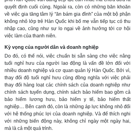
Kinh tế
Thị trường
quyết định cuối cùng. Ngoài ra, còn có những băn khoăn
Bất động sản
Giá vàng
về việc gia tăng tâm lý “ăn bám gia đình” của một bộ phận
Khởi nghiệp
Tiêu dùng
không nhỏ lớp trẻ Hàn Quốc khi bố mẹ vẫn tiếp tục có thu
Tỷ giá
nhập cao, cũng như sự lo ngại về ảnh hưởng tới cơ hội
Chứng khoán
việc làm của thanh niên.
Giá cà phê
Kỳ vọng của người dân và doanh nghiệp
Do đó, có thể nói, việc chuẩn bị sẵn sàng cho việc nâng
tuổi nghỉ hưu của người lao động là vấn đề lớn đối với
nhiều doanh nghiệp và cơ quan quản lý Hàn Quốc. Bởi vì,
thay đổi độ tuổi nghỉ hưu cũng đồng nghĩa với việc phải
thay đổi hàng loạt các chính sách của doanh nghiệp như
chính sách tuyển dụng, chính sách bảo hiểm bao gồm cả
bảo hiểm lương hưu, bảo hiểm y tế, bảo hiểm thất
nghiệp… Bên cạnh đó, còn là những áp lực không nhỏ đối
với hệ thống phúc lợi của doanh nghiệp. Và để thích nghi
với những biến động này, không chỉ ngày một ngày hai,
mà là cả một quá trình.