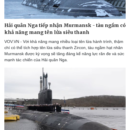
Bóng đá
Ô tô
Lịch thi đấu bóng đá
Xe máy
Thế giới thể thao
Tư vấn
eSports
Hải quân Nga tiếp nhận Murmansk - tàu ngầm có
Hậu trường
khả năng mang tên lửa siêu thanh
VOV.VN - Với khả năng mang nhiều loại tên lửa hành trình, thậm
chí có thể tích hợp tên lửa siêu thanh Zircon, tàu ngầm hạt nhân
Murmansk được kỳ vọng sẽ tăng đáng kể năng lực răn đe và sức
mạnh tác chiến của Hải quân Nga.