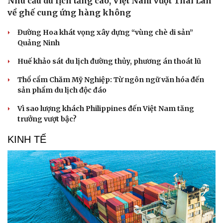
Nhu cầu du lịch tăng cao, Việt Nam vượt Thái Lan
về ghế cung ứng hàng không
Đường Hoa khát vọng xây dựng “vùng chè di sản”
Quảng Ninh
Huế khảo sát du lịch đường thủy, phương án thoát lũ
Thổ cẩm Chăm Mỹ Nghiệp: Từ ngôn ngữ văn hóa đến
sản phẩm du lịch độc đáo
Vì sao lượng khách Philippines đến Việt Nam tăng
trưởng vượt bậc?
Văn hóa
Giải trí
Sân khấu - Điện ảnh
Nghệ sĩ
KINH TẾ
Văn học
Thời trang
Âm nhạc
Sao Việt
Di sản