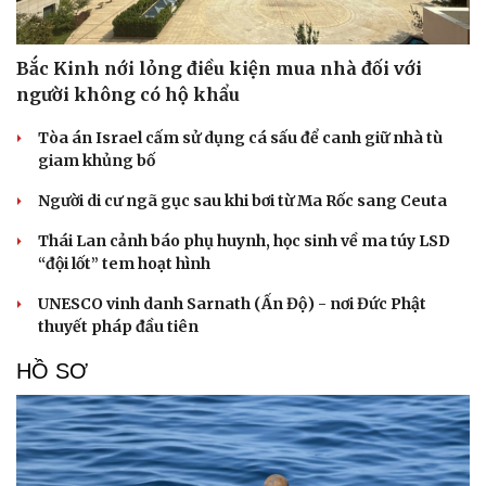
Bắc Kinh nới lỏng điều kiện mua nhà đối với
người không có hộ khẩu
Tòa án Israel cấm sử dụng cá sấu để canh giữ nhà tù
giam khủng bố
Người di cư ngã gục sau khi bơi từ Ma Rốc sang Ceuta
Thái Lan cảnh báo phụ huynh, học sinh về ma túy LSD
“đội lốt” tem hoạt hình
UNESCO vinh danh Sarnath (Ấn Độ) - nơi Đức Phật
thuyết pháp đầu tiên
HỒ SƠ
Cải chính