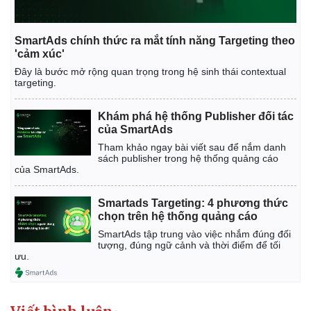
SmartAds chính thức ra mắt tính năng Targeting theo
'cảm xúc'
Đây là bước mở rộng quan trọng trong hệ sinh thái contextual
targeting.
Khám phá hệ thống Publisher đối tác
của SmartAds
Tham khảo ngay bài viết sau để nắm danh
sách publisher trong hệ thống quảng cáo
của SmartAds.
Smartads Targeting: 4 phương thức
chọn trên hệ thống quảng cáo
Kinh tế
Thị trường
SmartAds tập trung vào việc nhắm đúng đối
tượng, đúng ngữ cảnh và thời điểm để tối
Bất động sản
Giá vàng
ưu.
Khởi nghiệp
Tiêu dùng
Tỷ giá
Chứng khoán
Giá cà phê