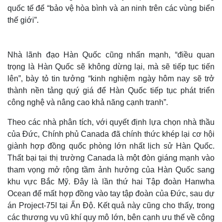
quốc tế để “bảo vệ hòa bình và an ninh trên các vùng biển
thế giới”.
Nhà lãnh đạo Hàn Quốc cũng nhấn mạnh, “điều quan
trọng là Hàn Quốc sẽ không dừng lại, mà sẽ tiếp tục tiến
lên”, bày tỏ tin tưởng “kinh nghiệm ngày hôm nay sẽ trở
thành nền tảng quý giá để Hàn Quốc tiếp tục phát triển
công nghệ và nâng cao khả năng cạnh tranh”.
Theo các nhà phân tích, với quyết định lựa chọn nhà thầu
của Đức, Chính phủ Canada đã chính thức khép lại cơ hội
Thế giới
Multimedia
giành hợp đồng quốc phòng lớn nhất lịch sử Hàn Quốc.
Quan sát
Video
Thất bại tại thị trường Canada là một đòn giáng mạnh vào
Cuộc sống đó đây
Ảnh
tham vọng mở rộng tầm ảnh hưởng của Hàn Quốc sang
Hồ sơ
E-Magazine
khu vực Bắc Mỹ. Đây là lần thứ hai Tập đoàn Hanwha
Infographic
Ocean để mất hợp đồng vào tay tập đoàn của Đức, sau dự
án Project-75I tại Ấn Độ. Kết quả này cũng cho thấy, trong
các thương vụ vũ khí quy mô lớn, bên cạnh ưu thế về công