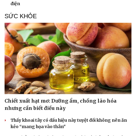
điện
SỨC KHỎE
Du lịch
Podcast
Tư vấn
Câu chuyện thời sự
Chiết xuất hạt mơ: Dưỡng ẩm, chống lão hóa
Săn Tour
Đọc truyện đêm khuya
nhưng cần biết điều này
check-in
Cửa sổ tình yêu
Kể chuyện cho bé
Thấy khoai tây có dấu hiệu này tuyệt đối không nên ăn
Hạt giống tâm hồn
kẻo “mang họa vào thân"