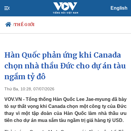
English
THẾ GIỚI
/
Hàn Quốc phản ứng khi Canada
Chính trị
Xã hội
Đảng
Tin 24h
chọn nhà thầu Đức cho dự án tàu
Tổ chức nhân sự
Dự báo thời tiết
ngầm tỷ đô
Quốc hội
Giáo dục
Nhận diện sự thật
Dấu ấn VOV
Việc làm
Thứ Ba, 10:28, 07/07/2026
Biển đảo
VOV.VN - Tổng thống Hàn Quốc Lee Jae-myung đã bày
tỏ sự thất vọng khi Canada chọn một công ty của Đức
thay vì một tập đoàn của Hàn Quốc làm nhà thầu ưu
tiên cho dự án mua sắm tàu ​​ngầm trị giá hàng tỷ USD.