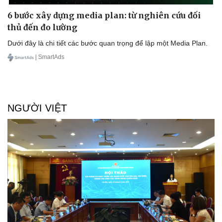
6 bước xây dựng media plan: từ nghiên cứu đối
thủ đến đo lường
Doanh nghiệp
Công nghệ
Thông tin doanh nghiệp
Sành điệu
Dưới đây là chi tiết các bước quan trọng để lập một Media Plan.
Doanh nghiệp 24h
Tin Công nghệ
| SmartAds
Doanh nhân
Trải nghiệm
Vì cộng đồng
Chuyển đổi số
NGƯỜI VIỆT