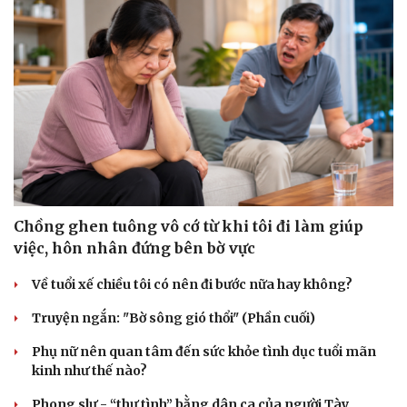
Sức khỏe
Đời sống
Dinh dưỡng - món ngon
Nhà đẹp
Cây thuốc
Blog
Sản phụ khoa
Tình yêu - Gia đình
Nhi khoa
Nam khoa
Làm đẹp - giảm cân
Chồng ghen tuông vô cớ từ khi tôi đi làm giúp
Phòng mạch online
việc, hôn nhân đứng bên bờ vực
Ăn sạch sống khỏe
Về tuổi xế chiều tôi có nên đi bước nữa hay không?
Truyện ngắn: "Bờ sông gió thổi" (Phần cuối)
Phụ nữ nên quan tâm đến sức khỏe tình dục tuổi mãn
kinh như thế nào?
Phong slư - “thư tình” bằng dân ca của người Tày