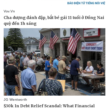
Kinh tế
Thị trường
Bất động sản
Giá vàng
Khởi nghiệp
Tiêu dùng
Tỷ giá
Chứng khoán