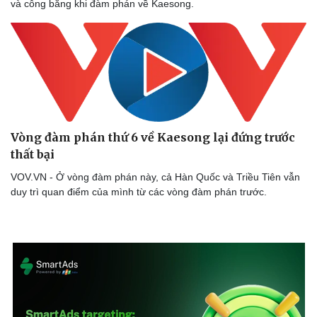
và công bằng khi đàm phán về Kaesong.
Thể thao
Ô tô - Xe máy
Bóng đá
Ô tô
Lịch thi đấu bóng đá
Xe máy
Thế giới thể thao
Tư vấn
eSports
Hậu trường
Vòng đàm phán thứ 6 về Kaesong lại đứng trước
thất bại
VOV.VN - Ở vòng đàm phán này, cả Hàn Quốc và Triều Tiên vẫn
duy trì quan điểm của mình từ các vòng đàm phán trước.