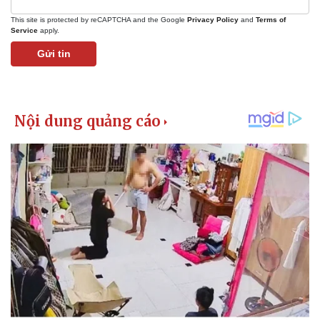
This site is protected by reCAPTCHA and the Google
Privacy Policy
and
Terms of
Service
apply.
Gửi tin