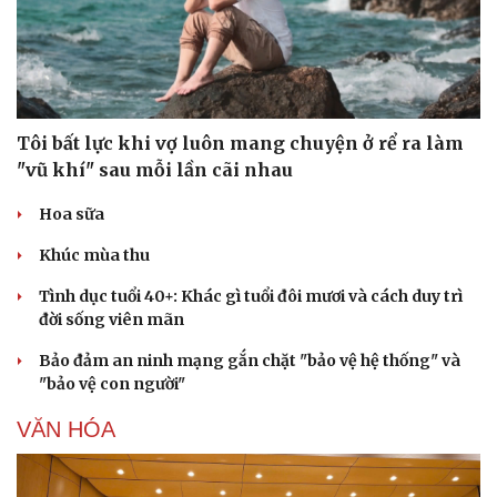
Tôi bất lực khi vợ luôn mang chuyện ở rể ra làm
"vũ khí" sau mỗi lần cãi nhau
Sức khỏe
Đời sống
Dinh dưỡng - món ngon
Nhà đẹp
Hoa sữa
Cây thuốc
Blog
Sản phụ khoa
Tình yêu - Gia đình
Khúc mùa thu
Nhi khoa
Nam khoa
Tình dục tuổi 40+: Khác gì tuổi đôi mươi và cách duy trì
Làm đẹp - giảm cân
đời sống viên mãn
Phòng mạch online
Bảo đảm an ninh mạng gắn chặt "bảo vệ hệ thống" và
Ăn sạch sống khỏe
"bảo vệ con người"
VĂN HÓA