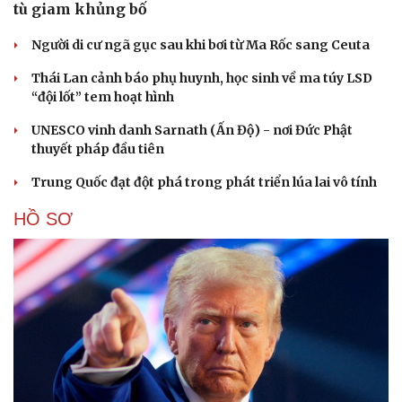
tù giam khủng bố
Người di cư ngã gục sau khi bơi từ Ma Rốc sang Ceuta
Thái Lan cảnh báo phụ huynh, học sinh về ma túy LSD
“đội lốt” tem hoạt hình
UNESCO vinh danh Sarnath (Ấn Độ) - nơi Đức Phật
thuyết pháp đầu tiên
Trung Quốc đạt đột phá trong phát triển lúa lai vô tính
HỒ SƠ
Cải chính