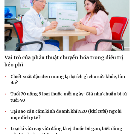
Vai trò của phẫu thuật chuyển hóa trong điều trị
béo phì
Chiết xuất đậu đen mang lại lợi ích gì cho sức khỏe, làn
da?
Tuổi 70 uống 5 loại thuốc mỗi ngày: Giá như chuẩn bị từ
tuổi 40
Du lịch
Podcast
Tại sao cần cấm kinh doanh khí N2O (khí cười) ngoài
Tư vấn
Câu chuyện thời sự
mục đích y tế?
Săn Tour
Đọc truyện đêm khuya
check-in
Cửa sổ tình yêu
Loại lá vừa cay vừa đắng là vị thuốc bổ gan, biết dùng
Kể chuyện cho bé