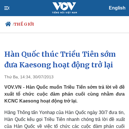
English
THẾ GIỚI
/
Hàn Quốc thúc Triều Tiên sớm
Chính trị
Xã hội
Đảng
Tin 24h
đưa Kaesong hoạt động trở lại
Tổ chức nhân sự
Dự báo thời tiết
Quốc hội
Giáo dục
Thứ Ba, 14:34, 30/07/2013
Nhận diện sự thật
Dấu ấn VOV
Việc làm
VOV.VN - Hàn Quốc muốn Triều Tiến sớm trả lời về đề
Biển đảo
xuất tổ chức cuộc đàm phán cuối cùng nhằm đưa
KCNC Kaesong hoạt động trở lại.
Hãng Thông tấn Yonhap của Hàn Quốc ngày 30/7 đưa tin,
Hàn Quốc kêu gọi Triều Tiên nhanh chóng trả lời đề xuất
của Hàn Quốc về việc tổ chức các cuộc đàm phán cuối