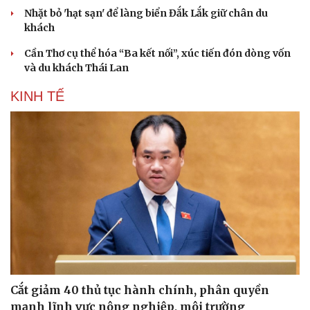
Nhặt bỏ 'hạt sạn' để làng biển Đắk Lắk giữ chân du
khách
Cần Thơ cụ thể hóa “Ba kết nối”, xúc tiến đón dòng vốn
và du khách Thái Lan
KINH TẾ
Văn hóa
Giải trí
Sân khấu - Điện ảnh
Nghệ sĩ
Văn học
Thời trang
Âm nhạc
Sao Việt
Di sản
Cắt giảm 40 thủ tục hành chính, phân quyền
mạnh lĩnh vực nông nghiệp, môi trường