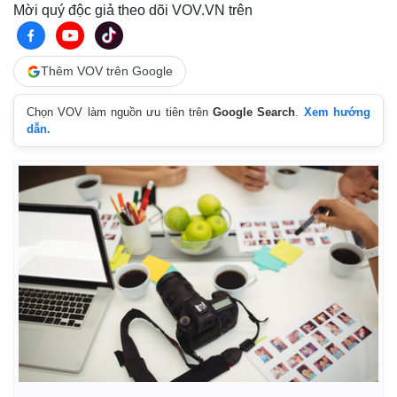
Mời quý độc giả theo dõi VOV.VN trên
Thêm VOV trên Google
Chọn VOV làm nguồn ưu tiên trên
Google Search
.
Xem hướng
dẫn.
Thế giới
Multimedia
Quan sát
Video
Cuộc sống đó đây
Ảnh
Hồ sơ
E-Magazine
Infographic