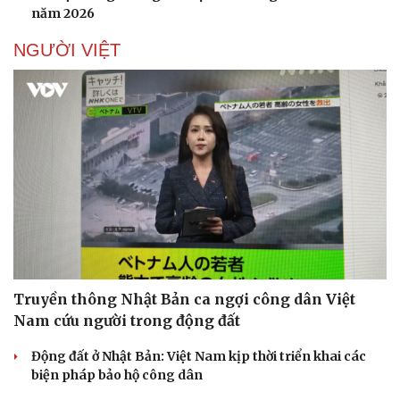
năm 2026
NGƯỜI VIỆT
Doanh nghiệp
Công nghệ
Thông tin doanh nghiệp
Sành điệu
Doanh nghiệp 24h
Tin Công nghệ
Doanh nhân
Trải nghiệm
Vì cộng đồng
Chuyển đổi số
Truyền thông Nhật Bản ca ngợi công dân Việt
Nam cứu người trong động đất
Động đất ở Nhật Bản: Việt Nam kịp thời triển khai các
biện pháp bảo hộ công dân