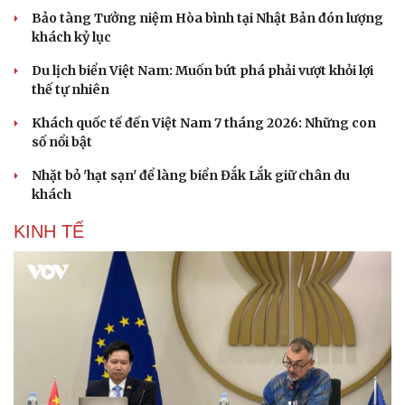
Bảo tàng Tưởng niệm Hòa bình tại Nhật Bản đón lượng
khách kỷ lục
Du lịch biển Việt Nam: Muốn bứt phá phải vượt khỏi lợi
thế tự nhiên
Khách quốc tế đến Việt Nam 7 tháng 2026: Những con
số nổi bật
Nhặt bỏ 'hạt sạn' để làng biển Đắk Lắk giữ chân du
khách
KINH TẾ
Du lịch
Podcast
Tư vấn
Câu chuyện thời sự
Săn Tour
Đọc truyện đêm khuya
check-in
Cửa sổ tình yêu
Kể chuyện cho bé