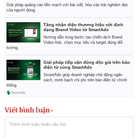
Giải pháp quảng cáo liền mạch với bài viết, hòa vào trải nghiệm đọc
của người dùng.
Tăng nhận diện thương hiệu với định
dạng Brand Video từ SmartAds
Hướng dẫn từng bước tạo chiến dịch Brand
Video Ads, chọn mục tiêu và target đúng đối
tượng.
Giải pháp tiếp cận đúng độc giả trên báo
điện tử cùng SmartAds
SmartAds giúp doanh nghiệp chủ động ngân
sách, minh bạch chi phí trên báo điện tử chính
thống.
Kinh tế
Thị trường
Viết bình luận
Bất động sản
Giá vàng
Khởi nghiệp
Tiêu dùng
Tỷ giá
Chứng khoán