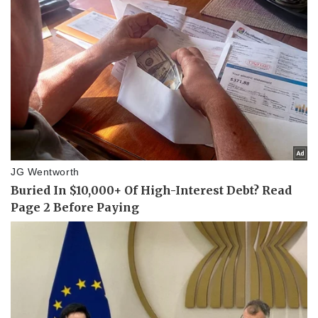
Vụ án
Vũ khí
Tin nóng
Việt Nam
Tư vấn luật
Phân tích