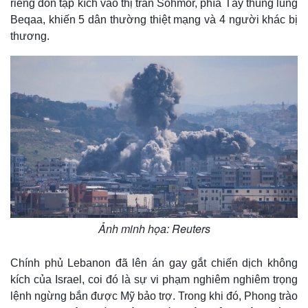
riêng đòn tập kích vào thị trấn Sohmor, phía Tây thung lũng
e
Beqaa, khiến 5 dân thường thiệt mạng và 4 người khác bị
thương.
Ảnh minh họa: Reuters
Chính phủ Lebanon đã lên án gay gắt chiến dịch không
kích của Israel, coi đó là sự vi phạm nghiêm nghiêm trọng
lệnh ngừng bắn được Mỹ bảo trợ. Trong khi đó, Phong trào