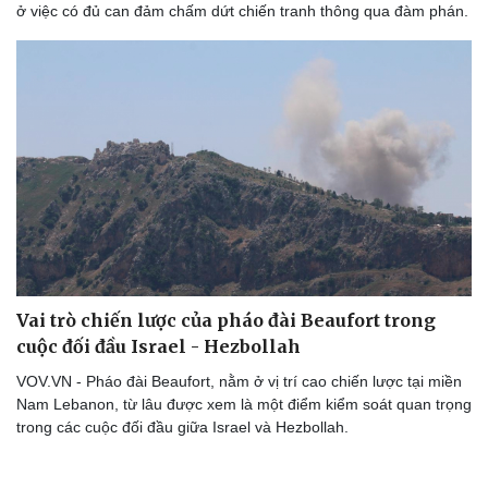
ở việc có đủ can đảm chấm dứt chiến tranh thông qua đàm phán.
Doanh nghiệp
Công nghệ
Thông tin doanh nghiệp
Sành điệu
Doanh nghiệp 24h
Tin Công nghệ
Doanh nhân
Trải nghiệm
Vì cộng đồng
Chuyển đổi số
Vai trò chiến lược của pháo đài Beaufort trong
cuộc đối đầu Israel - Hezbollah
VOV.VN - Pháo đài Beaufort, nằm ở vị trí cao chiến lược tại miền
Nam Lebanon, từ lâu được xem là một điểm kiểm soát quan trọng
trong các cuộc đối đầu giữa Israel và Hezbollah.