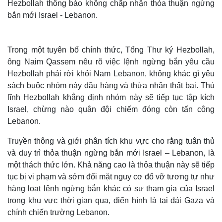
Hezbollah thông báo không chấp nhận thỏa thuận ngừng
bắn mới Israel - Lebanon.
Trong một tuyên bố chính thức, Tổng Thư ký Hezbollah,
ông Naim Qassem nêu rõ việc lệnh ngừng bắn yêu cầu
Hezbollah phải rời khỏi Nam Lebanon, không khác gì yêu
sách buộc nhóm này đầu hàng và thừa nhận thất bại. Thủ
lĩnh Hezbollah khẳng định nhóm này sẽ tiếp tục tập kích
Israel, chừng nào quân đội chiếm đóng còn tấn công
Lebanon.
Truyền thông và giới phân tích khu vực cho rằng tuân thủ
Thế giới
Multimedia
và duy trì thỏa thuận ngừng bắn mới Israel – Lebanon, là
Quan sát
Video
một thách thức lớn. Khả năng cao là thỏa thuận này sẽ tiếp
Cuộc sống đó đây
Ảnh
tục bị vi phạm và sớm đối mặt nguy cơ đổ vỡ tương tự như
Hồ sơ
E-Magazine
Infographic
hàng loạt lệnh ngừng bắn khác có sự tham gia của Israel
trong khu vực thời gian qua, điển hình là tại dải Gaza và
chính chiến trường Lebanon.