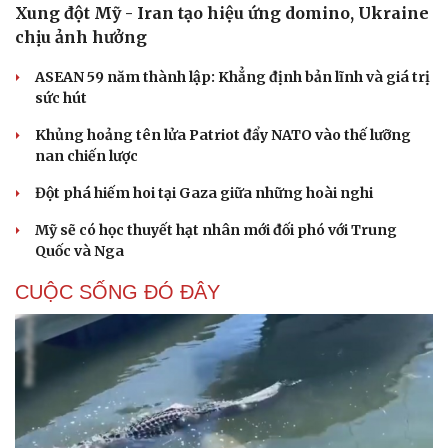
Xung đột Mỹ - Iran tạo hiệu ứng domino, Ukraine
chịu ảnh hưởng
ASEAN 59 năm thành lập: Khẳng định bản lĩnh và giá trị
sức hút
Khủng hoảng tên lửa Patriot đẩy NATO vào thế lưỡng
nan chiến lược
Đột phá hiếm hoi tại Gaza giữa những hoài nghi
Mỹ sẽ có học thuyết hạt nhân mới đối phó với Trung
Quốc và Nga
CUỘC SỐNG ĐÓ ĐÂY