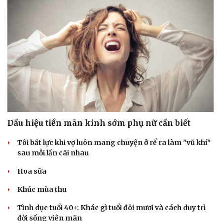
Dấu hiệu tiền mãn kinh sớm phụ nữ cần biết
Tôi bất lực khi vợ luôn mang chuyện ở rể ra làm "vũ khí"
Văn hóa
Giải trí
sau mỗi lần cãi nhau
Sân khấu - Điện ảnh
Nghệ sĩ
Văn học
Thời trang
Hoa sữa
Âm nhạc
Sao Việt
Khúc mùa thu
Di sản
Tình dục tuổi 40+: Khác gì tuổi đôi mươi và cách duy trì
đời sống viên mãn