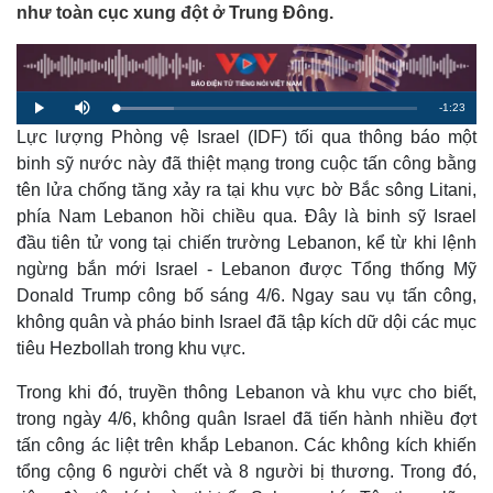
như toàn cục xung đột ở Trung Đông.
R
-
1:23
L
P
M
o
l
u
a
Lực lượng Phòng vệ Israel (IDF) tối qua thông báo một
a
t
e
d
y
e
e
binh sỹ nước này đã thiệt mạng trong cuộc tấn công bằng
d
m
:
tên lửa chống tăng xảy ra tại khu vực bờ Bắc sông Litani,
1
9
a
.
phía Nam Lebanon hồi chiều qua. Đây là binh sỹ Israel
4
9
đầu tiên tử vong tại chiến trường Lebanon, kể từ khi lệnh
i
%
ngừng bắn mới Israel - Lebanon được Tổng thống Mỹ
n
Donald Trump công bố sáng 4/6. Ngay sau vụ tấn công,
i
không quân và pháo binh Israel đã tập kích dữ dội các mục
n
tiêu Hezbollah trong khu vực.
g
Trong khi đó, truyền thông Lebanon và khu vực cho biết,
T
trong ngày 4/6, không quân Israel đã tiến hành nhiều đợt
i
tấn công ác liệt trên khắp Lebanon. Các không kích khiến
tổng cộng 6 người chết và 8 người bị thương. Trong đó,
m