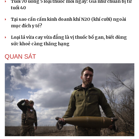
Tuổi 70 uống 5 loại thuốc mỗi ngày: Giá như chuẩn bị từ
tuổi 40
Tại sao cần cấm kinh doanh khí N2O (khí cười) ngoài
mục đích y tế?
Loại lá vừa cay vừa đắng là vị thuốc bổ gan, biết dùng
sức khoẻ càng thăng hạng
QUAN SÁT