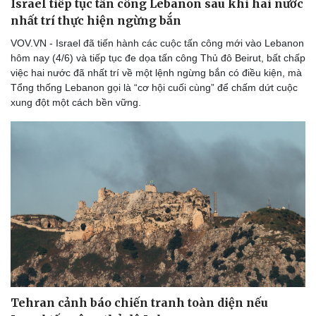
Israel tiếp tục tấn công Lebanon sau khi hai nước
Thể thao
Ô tô - Xe máy
nhất trí thực hiện ngừng bắn
Bóng đá
Ô tô
VOV.VN - Israel đã tiến hành các cuộc tấn công mới vào Lebanon
Lịch thi đấu bóng đá
Xe máy
hôm nay (4/6) và tiếp tục đe dọa tấn công Thủ đô Beirut, bất chấp
Thế giới thể thao
Tư vấn
việc hai nước đã nhất trí về một lệnh ngừng bắn có điều kiện, mà
eSports
Tổng thống Lebanon gọi là “cơ hội cuối cùng” để chấm dứt cuộc
Hậu trường
xung đột một cách bền vững.
Tehran cảnh báo chiến tranh toàn diện nếu