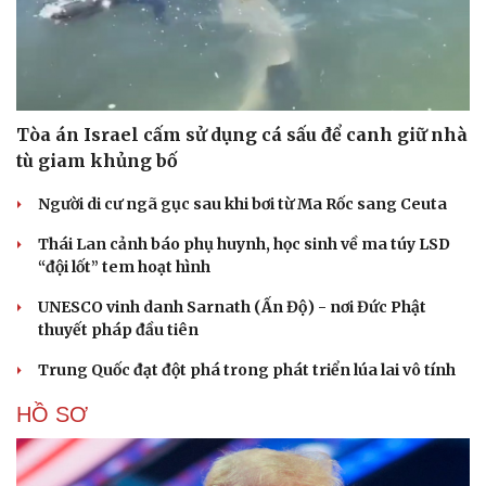
Tòa án Israel cấm sử dụng cá sấu để canh giữ nhà
tù giam khủng bố
Người di cư ngã gục sau khi bơi từ Ma Rốc sang Ceuta
Thái Lan cảnh báo phụ huynh, học sinh về ma túy LSD
“đội lốt” tem hoạt hình
UNESCO vinh danh Sarnath (Ấn Độ) - nơi Đức Phật
thuyết pháp đầu tiên
Trung Quốc đạt đột phá trong phát triển lúa lai vô tính
HỒ SƠ