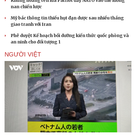
Khủng hoảng tên lửa Patriot đẩy NATO vào thế lưỡng
nan chiến lược
Mỹ bác thông tin thiếu hụt đạn dược sau nhiều tháng
giao tranh với Iran
Phê duyệt Kế hoạch bồi dưỡng kiến thức quốc phòng và
an ninh cho đối tượng 1
Sức khỏe
Đời sống
NGƯỜI VIỆT
Dinh dưỡng - món ngon
Nhà đẹp
Cây thuốc
Blog
Sản phụ khoa
Tình yêu - Gia đình
Nhi khoa
Nam khoa
Làm đẹp - giảm cân
Phòng mạch online
Ăn sạch sống khỏe