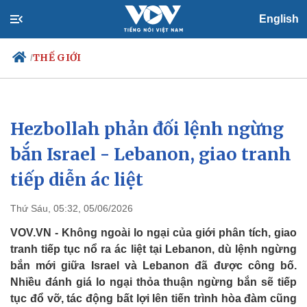
English
THẾ GIỚI
/
Hezbollah phản đối lệnh ngừng
Chính trị
Xã hội
Đảng
Tin 24h
bắn Israel - Lebanon, giao tranh
Tổ chức nhân sự
Dự báo thời tiết
tiếp diễn ác liệt
Quốc hội
Giáo dục
Nhận diện sự thật
Dấu ấn VOV
Việc làm
Thứ Sáu, 05:32, 05/06/2026
Biển đảo
VOV.VN - Không ngoài lo ngại của giới phân tích, giao
tranh tiếp tục nổ ra ác liệt tại Lebanon, dù lệnh ngừng
bắn mới giữa Israel và Lebanon đã được công bố.
Nhiều đánh giá lo ngại thỏa thuận ngừng bắn sẽ tiếp
tục đổ vỡ, tác động bất lợi lên tiến trình hòa đàm cũng