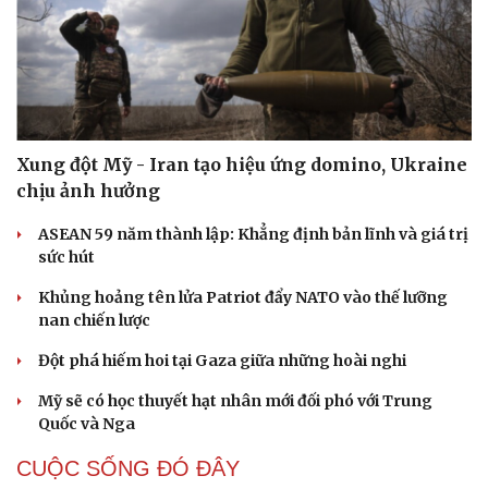
Xung đột Mỹ - Iran tạo hiệu ứng domino, Ukraine
chịu ảnh hưởng
ASEAN 59 năm thành lập: Khẳng định bản lĩnh và giá trị
sức hút
Khủng hoảng tên lửa Patriot đẩy NATO vào thế lưỡng
nan chiến lược
Đột phá hiếm hoi tại Gaza giữa những hoài nghi
Mỹ sẽ có học thuyết hạt nhân mới đối phó với Trung
Quốc và Nga
CUỘC SỐNG ĐÓ ĐÂY