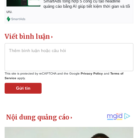
SmartAds tổng hợp 5 công cụ tạo headline
quảng cáo bằng AI giúp tiết kiệm thời gian và tối
ưu.
Viết bình luận
This site is protected by reCAPTCHA and the Google
Privacy Policy
and
Terms of
Service
apply.
Gửi tin