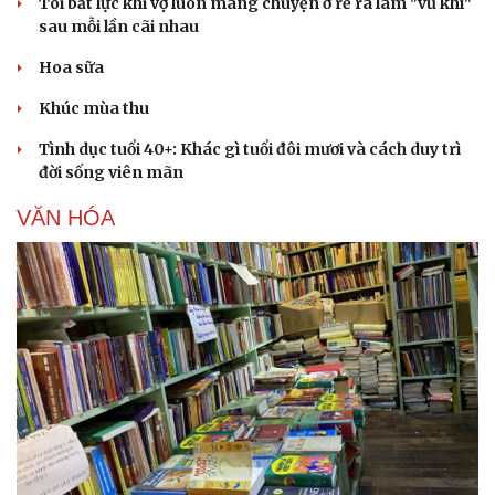
Tôi bất lực khi vợ luôn mang chuyện ở rể ra làm "vũ khí"
sau mỗi lần cãi nhau
Hoa sữa
Khúc mùa thu
Tình dục tuổi 40+: Khác gì tuổi đôi mươi và cách duy trì
đời sống viên mãn
VĂN HÓA
Văn hóa
Giải trí
Sân khấu - Điện ảnh
Nghệ sĩ
Văn học
Thời trang
Âm nhạc
Sao Việt
Di sản