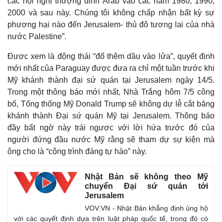
các hội nghị thượng đỉnh Arab vào các năm 1980, 1990,
2000 và sau này. Chúng tôi không chấp nhận bất kỳ sự
phương hại nào đến Jerusalem- thủ đô tương lai của nhà
nước Palestine”.
Được xem là động thái “đổ thêm dầu vào lửa”, quyết định
mới nhất của Paraguay được đưa ra chỉ một tuần trước khi
Mỹ khánh thành đại sứ quán tại Jerusalem ngày 14/5.
Trong một thông báo mới nhất, Nhà Trắng hôm 7/5 công
bố, Tổng thống Mỹ Donald Trump sẽ không dự lễ cắt băng
khánh thành Đại sứ quán Mỹ tại Jerusalem. Thông báo
đầy bất ngờ này trái ngược với lời hứa trước đó của
người đứng đầu nước Mỹ rằng sẽ tham dự sự kiện mà
Thế giới
Multimedia
ông cho là “công trình đáng tự hào” này.
Quan sát
Video
Cuộc sống đó đây
Ảnh
Nhật Bản sẽ không theo Mỹ
Hồ sơ
E-Magazine
chuyển Đại sứ quán tới
Infographic
Jerusalem
VOV.VN - Nhật Bản khẳng định ủng hộ
với các quyết định dựa trên luật pháp quốc tế, trong đó có