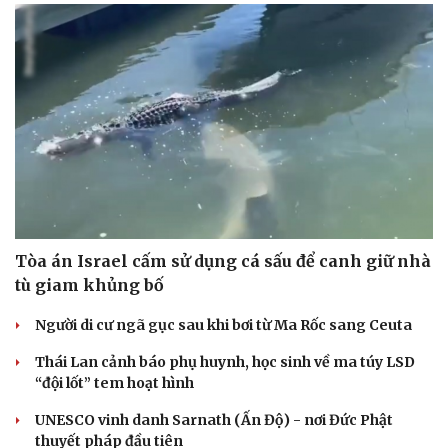
Tòa án Israel cấm sử dụng cá sấu để canh giữ nhà
tù giam khủng bố
Người di cư ngã gục sau khi bơi từ Ma Rốc sang Ceuta
Thái Lan cảnh báo phụ huynh, học sinh về ma túy LSD
“đội lốt” tem hoạt hình
UNESCO vinh danh Sarnath (Ấn Độ) - nơi Đức Phật
thuyết pháp đầu tiên