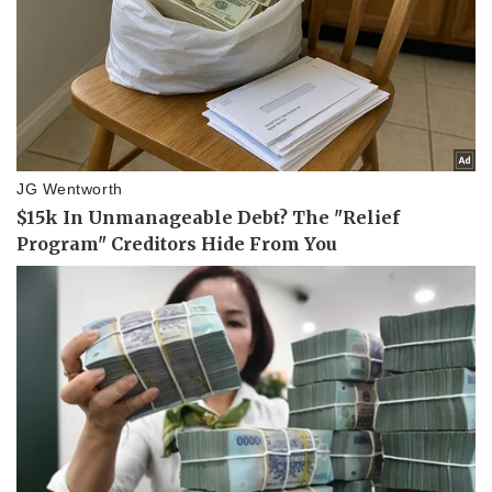
Vụ án
Vũ khí
Tin nóng
Việt Nam
Tư vấn luật
Phân tích