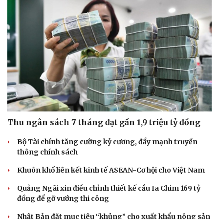
Thu ngân sách 7 tháng đạt gần 1,9 triệu tỷ đồng
Bộ Tài chính tăng cường kỷ cương, đẩy mạnh truyền
thông chính sách
Khuôn khổ liên kết kinh tế ASEAN-Cơ hội cho Việt Nam
Du lịch
Podcast
Tư vấn
Câu chuyện thời sự
Quảng Ngãi xin điều chỉnh thiết kế cầu Ia Chim 169 tỷ
Săn Tour
Đọc truyện đêm khuya
đồng để gỡ vướng thi công
check-in
Cửa sổ tình yêu
Nhật Bản đặt mục tiêu “khủng” cho xuất khẩu nông sản
Kể chuyện cho bé