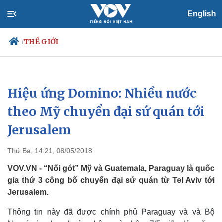
English
THẾ GIỚI
/
Hiệu ứng Domino: Nhiều nước
Chính trị
Xã hội
Đảng
Tin 24h
theo Mỹ chuyển đại sứ quán tới
Tổ chức nhân sự
Dự báo thời tiết
Jerusalem
Quốc hội
Giáo dục
Nhận diện sự thật
Dấu ấn VOV
Việc làm
Thứ Ba, 14:21, 08/05/2018
Biển đảo
VOV.VN - “Nối gót” Mỹ và Guatemala, Paraguay là quốc
gia thứ 3 công bố chuyển đại sứ quán từ Tel Aviv tới
Jerusalem.
Thông tin này đã được chính phủ Paraguay và và Bộ