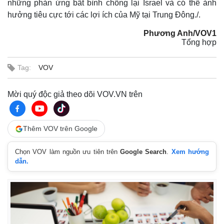
những phản ứng bất bình chống lại Israel và có thể ảnh
hưởng tiêu cực tới các lợi ích của Mỹ tại Trung Đông./.
Phương Anh/VOV1
Tổng hợp
Tag:
VOV
Mời quý độc giả theo dõi VOV.VN trên
Thêm VOV trên Google
Chọn VOV làm nguồn ưu tiên trên
Google Search
.
Xem hướng
dẫn.
Kinh tế
Thị trường
Bất động sản
Giá vàng
Khởi nghiệp
Tiêu dùng
Tỷ giá
Chứng khoán