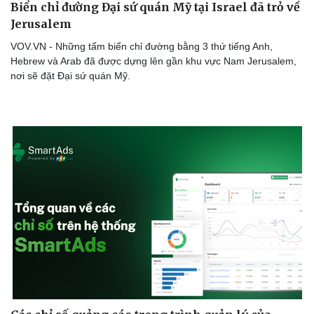
Biển chỉ đường Đại sứ quán Mỹ tại Israel đã trỏ về
Jerusalem
VOV.VN - Những tấm biển chỉ đường bằng 3 thứ tiếng Anh,
Hebrew và Arab đã được dựng lên gần khu vực Nam Jerusalem,
Doanh nghiệp
Công nghệ
nơi sẽ đặt Đại sứ quán Mỹ.
Thông tin doanh nghiệp
Sành điệu
Doanh nghiệp 24h
Tin Công nghệ
Doanh nhân
Trải nghiệm
Vì cộng đồng
Chuyển đổi số