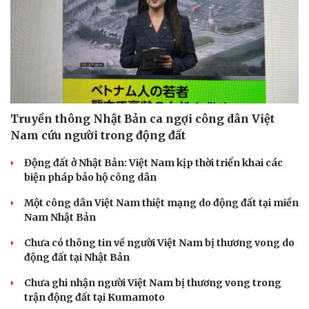
Sức khỏe
Đời sống
Truyền thông Nhật Bản ca ngợi công dân Việt
Dinh dưỡng - món ngon
Nhà đẹp
Nam cứu người trong động đất
Cây thuốc
Blog
Sản phụ khoa
Tình yêu - Gia đình
Động đất ở Nhật Bản: Việt Nam kịp thời triển khai các
Nhi khoa
biện pháp bảo hộ công dân
Nam khoa
Làm đẹp - giảm cân
Một công dân Việt Nam thiệt mạng do động đất tại miền
Phòng mạch online
Nam Nhật Bản
Ăn sạch sống khỏe
Chưa có thông tin về người Việt Nam bị thương vong do
động đất tại Nhật Bản
Chưa ghi nhận người Việt Nam bị thương vong trong
trận động đất tại Kumamoto