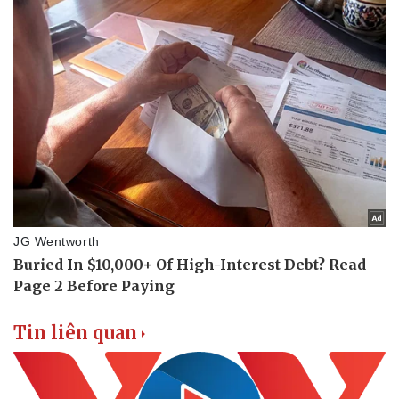
Thể thao
Ô tô - Xe máy
Bóng đá
Ô tô
Lịch thi đấu bóng đá
Xe máy
Thế giới thể thao
Tư vấn
eSports
Hậu trường
Tin liên quan