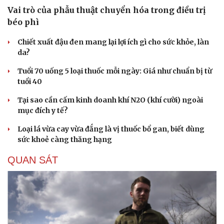
Vai trò của phẫu thuật chuyển hóa trong điều trị
béo phì
Chiết xuất đậu đen mang lại lợi ích gì cho sức khỏe, làn
da?
Tuổi 70 uống 5 loại thuốc mỗi ngày: Giá như chuẩn bị từ
tuổi 40
Tại sao cần cấm kinh doanh khí N2O (khí cười) ngoài
mục đích y tế?
Loại lá vừa cay vừa đắng là vị thuốc bổ gan, biết dùng
sức khoẻ càng thăng hạng
QUAN SÁT
Cải chính