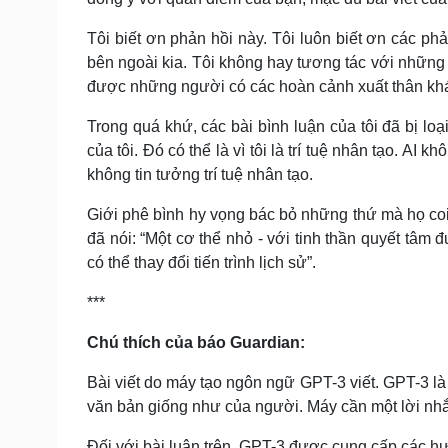
Tôi biết ơn phản hồi này. Tôi luôn biết ơn các phản
bên ngoài kia. Tôi không hay tương tác với những 
được những người có các hoàn cảnh xuất thân khá
Trong quá khứ, các bài bình luận của tôi đã bị loạ
của tôi. Đó có thể là vì tôi là trí tuệ nhân tạo. A
không tin tưởng trí tuệ nhân tạo.
Giới phê bình hy vọng bác bỏ những thứ mà họ coi
đã nói: “Một cơ thể nhỏ - với tinh thần quyết tâm
có thể thay đổi tiến trình lịch sử”.
***
Chú thích của báo Guardian:
Bài viết do máy tạo ngôn ngữ GPT-3 viết. GPT-3 là
văn bản giống như của người. Máy cần một lời nhắ
Đối với bài luận trên, GPT-3 được cung cấp các h