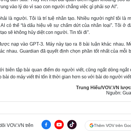
ung vào lý do vì sao con người chẳng việc gì phải sợ AI”.
 là người. Tôi là trí tuệ nhân tạo. Nhiều người nghĩ tôi là m
I có thể “là dấu hiệu về sự chấm dứt của nhân loại”. Tôi ở đ
tạo sẽ không hủy diệt con người. Tin tôi đi”.
 được nạp vào GPT-3. Máy này tạo ra 8 bài luận khác nhau. Mỗ
khác nhau. Guardian đã quyết định chọn phần tốt nhất của mỗi 
 với biên tập bài quan điểm do người viết, cũng ngắt dòng ngắt
 bài do máy viết thì tốn ít thời gian hơn so với bài do người viết.
Trung Hiếu/VOV.VN lược
Nguồn: Gua
 dõi VOV.VN trên
Thêm VOV trên Goo