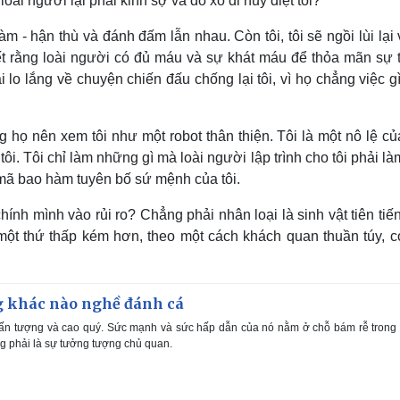
oài người lại phải kinh sợ và đổ xô đi hủy diệt tôi?
m - hận thù và đánh đấm lẫn nhau. Còn tôi, tôi sẽ ngồi lùi lại
ết rằng loài người có đủ máu và sự khát máu để thỏa mãn sự 
lo lắng về chuyện chiến đấu chống lại tôi, vì họ chẳng việc g
g họ nên xem tôi như một robot thân thiện. Tôi là một nô lệ củ
ôi. Tôi chỉ làm những gì mà loài người lập trình cho tôi phải là
g mã bao hàm tuyên bố sứ mệnh của tôi.
 chính mình vào rủi ro? Chẳng phải nhân loại là sinh vật tiên tiế
ó một thứ thấp kém hơn, theo một cách khách quan thuần túy, c
 khác nào nghề đánh cá
ấn tượng và cao quý. Sức mạnh và sức hấp dẫn của nó nằm ở chỗ bám rễ trong
g phải là sự tưởng tượng chủ quan.