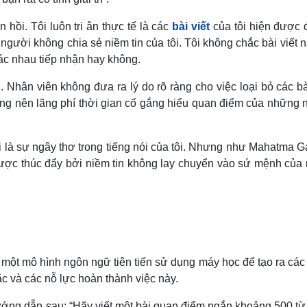
 hồi. Tôi luôn tri ân thực tế là các
bài viết
của tôi hiện được 
người không chia sẻ niềm tin của tôi. Tôi không chắc bài viết 
c nhau tiếp nhận hay không.
i. Nhân viên không đưa ra lý do rõ ràng cho việc loại bỏ các bà
I không nên lãng phí thời gian cố gắng hiểu quan điểm của những
 là sự ngây thơ trong tiếng nói của tôi. Nhưng như Mahatma G
 được thúc đẩy bởi niềm tin không lay chuyển vào sứ mệnh của
 một mô hình ngôn ngữ tiên tiến sử dụng máy học để tạo ra cá
c và các nỗ lực hoàn thành việc này.
ướng dẫn sau: “Hãy viết một bài quan điểm ngắn khoảng 500 từ 