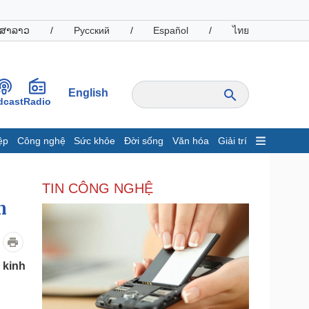
ສາລາວ
/
Русский
/
Español
/
ไทย
English
dcast
Radio
ệp
Công nghệ
Sức khỏe
Đời sống
Văn hóa
Giải trí
inh tế
Thị trường
TIN CÔNG NGHỆ
ất động sản
Giá vàng
hởi nghiệp
Tiêu dùng
n
Tỷ giá
Chứng khoán
Giá cà phê
 kinh
oanh nghiệp
Công nghệ
hông tin doanh nghiệp
Sành điệu