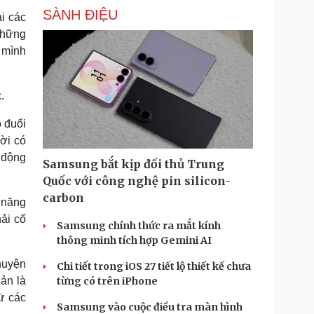
SÀNH ĐIỆU
i các
những
a mình
.
o đuổi
ời có
h động
Samsung bắt kịp đối thủ Trung
Quốc với công nghệ pin silicon-
carbon
n năng
ải cố
Samsung chính thức ra mắt kính
thông minh tích hợp Gemini AI
huyện
Chi tiết trong iOS 27 tiết lộ thiết kế chưa
iản là
từng có trên iPhone
từ các
Samsung vào cuộc điều tra màn hình