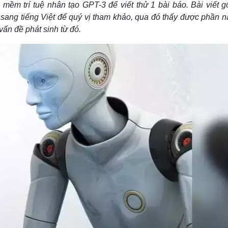
ềm trí tuệ nhân tạo GPT-3 để viết thử 1 bài báo. Bài viết g
Lịch thi đấu bóng đá
Xe máy
Thế giới thể thao
Tư vấn
 sang tiếng Việt để quý vị tham khảo, qua đó thấy được phần 
eSports
V
vấn đề phát sinh từ đó.
Hậu trường
Văn hóa
Giải trí
D
Sân khấu - Điện ảnh
Nghệ sĩ
Văn học
Thời trang
Âm nhạc
Sao Việt
c
Di sản