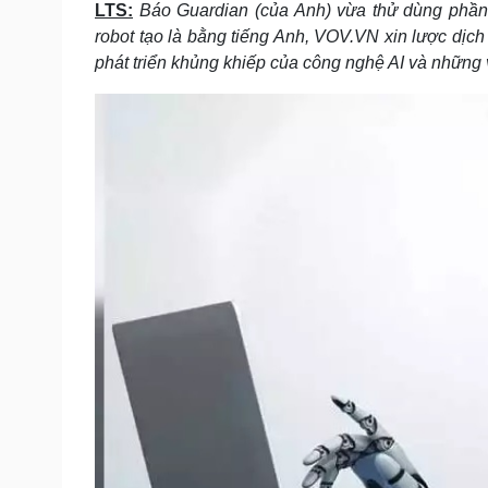
LTS:
Báo Guardian (của Anh) vừa thử dùng phần m
Tin nóng
Việt Nam
Tư vấn luật
Phân tích
robot tạo là bằng tiếng Anh, VOV.VN xin lược dịch
phát triển khủng khiếp của công nghệ AI và những 
Sức khỏe
Đời sống
Dinh dưỡng - món ngon
Nhà đẹp
Cây thuốc
Blog
Sản phụ khoa
Tình yêu - Gia đình
Nhi khoa
Nam khoa
Làm đẹp - giảm cân
Phòng mạch online
Ăn sạch sống khỏe
Cải chính