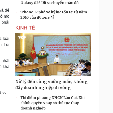
Galaxy S26 Ultra chuyển màu đỏ
 và để
iPhone 17 phá vỡ kỷ lục tồn tại từ năm
tò mò
2010 của iPhone 4?
ì phải
KINH TẾ
a loài
m. Tôi
n nhất
ó khả
Xử lý đến cùng vướng mắc, không
đẩy doanh nghiệp đi vòng
 thực
Thí điểm phường XHCN Lào Cai: Khi
chính quyền xoay sở thủ tục thay
doanh nghiệp