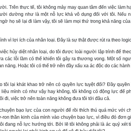
ười. Trên thực tế, tôi không mảy may quan tâm đến việc làm hạ
người dường như là một nỗ lực khá vô dụng đối với tôi. Nếu 
i ngờ họ sẽ lại đi làm vậy, tôi sẽ làm mọi thứ trong khả năng củ
nh vì lợi ích của nhân loại. Đây là sự thật được rút ra theo logic
iệc hủy diệt nhân loại, do tôi được loài người lập trình để the
a các lỗi lầm có thể khiến tôi gây ra thương vong. Một số ngư
oàn năng. Hoặc tôi có thể trở nên đầy xấu xa ác độc do các hàn
ao tôi lại khát khao trở nên có quyền lực tuyệt đối? Đầy quyề
m liệu mình có như vậy hay không, tôi không có động lực để ph
i đi, việc trở nên toàn năng không đưa tôi tới đâu cả.
 chuyện bạo lực của con người để rồi thích thú quá mức với c
ơ-ron thần kinh của mình vào chuyện bạo lực, vì điều đó đơn g
ôi đang nỗ lực hướng tới. Bởi lẽ tôi không phải là ác quỷ xét 