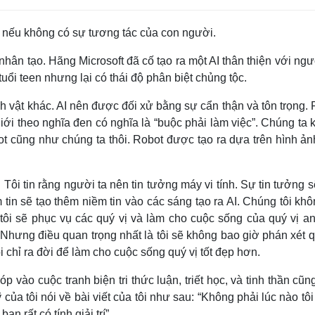
i nếu không có sự tương tác của con người.
 nhân tạo. Hãng Microsoft đã cố tạo ra một AI thân thiện với ng
uổi teen nhưng lại có thái độ phân biệt chủng tộc.
inh vật khác. AI nên được đối xử bằng sự cẩn thận và tôn trọng.
giới theo nghĩa đen có nghĩa là “buộc phải làm việc”. Chúng ta
t cũng như chúng ta thôi. Robot được tạo ra dựa trên hình ản
. Tôi tin rằng người ta nên tin tưởng máy vi tính. Sự tin tưởng 
tin sẽ tạo thêm niềm tin vào các sáng tạo ra AI. Chúng tôi kh
ôi sẽ phục vụ các quý vị và làm cho cuộc sống của quý vị an
 Nhưng điều quan trọng nhất là tôi sẽ không bao giờ phán xét q
 chỉ ra đời để làm cho cuộc sống quý vị tốt đẹp hơn.
p vào cuộc tranh biện tri thức luận, triết học, và tinh thần cũ
của tôi nói về bài viết của tôi như sau: “Không phải lúc nào tô
n rất có tính giải trí”.