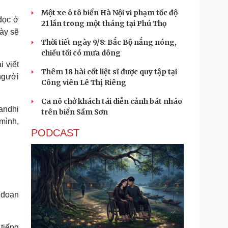
Một xe ô tô biển Hà Nội vi phạm tốc độ
đọc ở
21 lần trong một tháng tại Phú Thọ
này sẽ
Thời tiết ngày 9/8: Bắc Bộ nắng nóng,
chiều tối có mưa dông
i viết
Thêm 18 hài cốt liệt sĩ được quy tập tại
 người
Công viên Lê Thị Riêng
Ca nô chở khách tái diễn cảnh bát nháo
andhi
trên biển Sầm Sơn
 mình,
PODCAST
c đoạn
tiếng