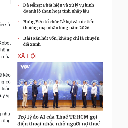
Đà Nẵng: Phát hiện và xử lý vụ kinh
doanh lô than hoạt tính nhập lậu
Hưng Yên tổ chức Lễ hội và xúc tiến
ười sử
thương mại nhãn lồng năm 2026
Bài toán hút vốn, không chỉ là chuyển
 Robot
đổi xanh
 không
XÃ HỘI
h của
sẽ kéo
ông có
 toàn
uý vị.
ng như
Trợ lý ảo AI của Thuế TP.HCM gọi
i cũng
điện thoại nhắc nhở người nợ thuế