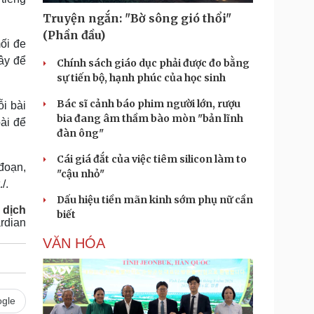
Truyện ngắn: "Bờ sông gió thổi"
(Phần đầu)
ối đe
ây để
Chính sách giáo dục phải được đo bằng
sự tiến bộ, hạnh phúc của học sinh
Bác sĩ cảnh báo phim người lớn, rượu
i bài
bia đang âm thầm bào mòn "bản lĩnh
bài để
đàn ông"
Cái giá đắt của việc tiêm silicon làm to
 đoạn,
"cậu nhỏ"
/.
Dấu hiệu tiền mãn kinh sớm phụ nữ cần
 dịch
biết
rdian
VĂN HÓA
gle