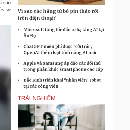
ốc do
Doanh nghiệp 24h
Tin Công nghệ
Doanh nhân
Trải nghiệm
nào sự
Vì sao các hãng từ bỏ pin tháo rời
ì cộng đồng
Chuyển đổi số
trên điện thoại?
Microsoft tăng tốc đầu tư hạ tầng AI tại
u lịch
Podcast
Ấn Độ
Tư vấn
Câu chuyện thời sự
Săn Tour
Đọc truyện đêm khuya
ChatGPT miễn phí được “cởi trói”,
heck-in
Cửa sổ tình yêu
OpenAI thêm loạt tính năng AI mới
Kể chuyện cho bé
Apple và Samsung áp đảo các đối thủ
Hạt giống tâm hồn
trong phân khúc smartphone cao cấp
Bắc Kinh triển khai “nhân viên” robot
tại các công viên
TRẢI NGHIỆM