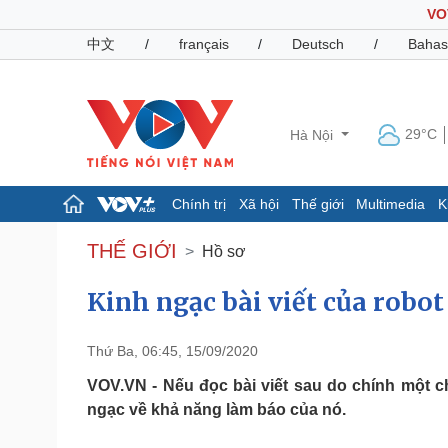
VO
中文
/
français
/
Deutsch
/
Bahas
29°C
Hà Nội
Chính trị
Xã hội
Thế giới
Multimedia
K
Chính trị
Xã hội
THẾ GIỚI
Hồ sơ
Đảng
Tin 24h
Tổ chức nhân sự
Dự báo thời tiết
Kinh ngạc bài viết của robo
Quốc hội
Giáo dục
Nhận diện sự thật
Dấu ấn VOV
Thứ Ba, 06:45, 15/09/2020
Việc làm
Biển đảo
VOV.VN - Nếu đọc bài viết sau do chính một chú
ngạc về khả năng làm báo của nó.
Pháp luật
Quân sự - Quốc phòng
Vụ án
Vũ khí