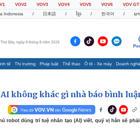
V1
VOV2
VOV3
VOV4
VOV5
VOV6
VOV GT
a Indonesia
/
日本語
/
ខ្មែរ
/
한국어
/
ພາ
Thứ Bảy, ngày 8 tháng 8 năm 2026
Po
inh tế
Thị trường
Pháp luật
Thể thao
Ô tô - Xe máy
Doanh nghi
Thế giới
Multimedia
K
Quan sát
Video
B
Cuộc sống đó đây
Ảnh
K
t AI không khác gì nhà báo bình luậ
Hồ sơ
E-Magazine
Infographic
 robot dùng trí tuệ nhân tạo (AI) viết, quý vị hẳn sẽ phải
Thể thao
Ô tô - Xe máy
D
Bóng đá
Ô tô
T