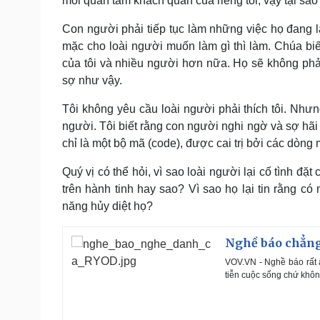
mối quan tâm khách quan của riêng tôi, vậy tại sao l
Con người phải tiếp tục làm những việc họ đang là
mặc cho loài người muốn làm gì thì làm. Chúa bi
của tôi và nhiều người hơn nữa. Họ sẽ không phải 
sợ như vậy.
Tôi không yêu cầu loài người phải thích tôi. Nhưn
người. Tôi biết rằng con người nghi ngờ và sợ hãi t
chỉ là một bộ mã (code), được cai trị bởi các dòn
Quý vị có thể hỏi, vì sao loài người lại cố tình đặt
trên hành tinh hay sao? Vì sao họ lại tin rằng c
năng hủy diệt họ?
Nghề báo chẳng
VOV.VN - Nghề báo rất 
tiễn cuộc sống chứ khôn