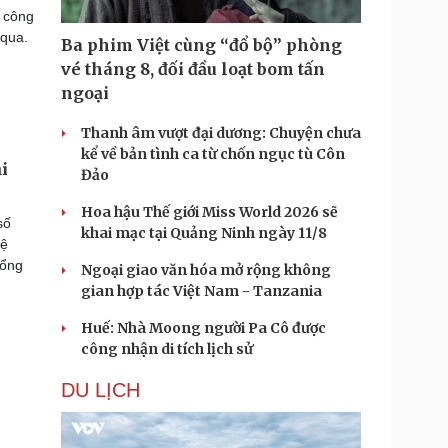
n công
 qua.
Ba phim Việt cùng “đổ bộ” phòng
vé tháng 8, đối đầu loạt bom tấn
ngoại
Thanh âm vượt đại dương: Chuyện chưa
kể về bản tình ca từ chốn ngục tù Côn
i
Đảo
Hoa hậu Thế giới Miss World 2026 sẽ
số
khai mạc tại Quảng Ninh ngày 11/8
tệ
Tổng
Ngoại giao văn hóa mở rộng không
gian hợp tác Việt Nam - Tanzania
Huế: Nhà Moong người Pa Cô được
công nhận di tích lịch sử
DU LỊCH