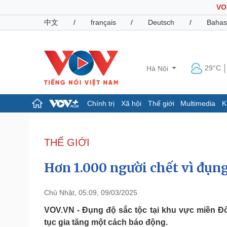
VO
中文
/
français
/
Deutsch
/
Bahas
29°C
Hà Nội
Chính trị
Xã hội
Thế giới
Multimedia
K
Chính trị
Xã hội
Đảng
Tin 24h
THẾ GIỚI
Tổ chức nhân sự
Dự báo thời tiết
Quốc hội
Giáo dục
Hơn 1.000 người chết vì đụng
Nhận diện sự thật
Dấu ấn VOV
Việc làm
Biển đảo
Chủ Nhật, 05:09, 09/03/2025
Pháp luật
Quân sự - Quốc phòng
VOV.VN - Đụng độ sắc tộc tại khu vực miền Đô
tục gia tăng một cách báo động.
Vụ án
Vũ khí