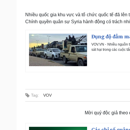
Nhiều quốc gia khu vực và tổ chức quốc tế đã lên 
Chính quyền quân sự Syria hành động có trách nhi
Đụng độ đẫm máu
VOV.VN - Nhiều nguồn ti
sát hại trong các cuộc 
Tag:
VOV
Mời quý độc giả theo
Các chỉ số quản