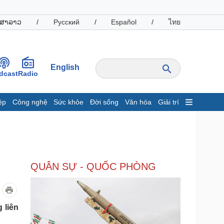
ສາລາວ
/
Русский
/
Español
/
ไทย
English
dcast
Radio
ệp
Công nghệ
Sức khỏe
Đời sống
Văn hóa
Giải trí
inh tế
Thị trường
ất động sản
Giá vàng
hởi nghiệp
Tiêu dùng
Tỷ giá
QUÂN SỰ - QUỐC PHÒNG
Chứng khoán
Giá cà phê
oanh nghiệp
Công nghệ
 liên
hông tin doanh nghiệp
Sành điệu