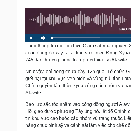
Tin nóng
Việt Nam
Tư vấn luật
Phân tích
Sức khỏe
Đời sống
Dinh dưỡng - món ngon
Nhà đẹp
L
P
M
o
l
u
a
Theo thông tin do Tổ chức Giám sát nhân quyền Sy
Cây thuốc
Blog
a
t
d
y
e
e
Sản phụ khoa
Tình yêu - Gia đình
cuộc đụng độ xảy ra tại khu vực miền Đông Syria t
d
:
Nhi khoa
745 dân thường thuộc tộc người thiểu số Alawite.
2
3
Nam khoa
.
4
Làm đẹp - giảm cân
Như vậy, chỉ trong chưa đầy 12h qua, Tổ chức G
8
%
Phòng mạch online
giết hại tại khu vực ven biển và vùng núi tỉnh La
Ăn sạch sống khỏe
Chính quyền lâm thời Syria cùng các nhóm vũ tr
Alawite.
Cải chính
Bạo lực sắc tộc nhằm vào cộng đồng người Alawit
Hồi giáo được phương Tây ủng hộ, lật đổ Chính 
tin khu vực cáo buộc các nhóm vũ trang thuộc Liên
hàng chục binh sỹ và cảnh sát làm việc cho chế độ