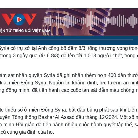
Lịch thi đấu bóng đá
Xe máy
Thế giới thể thao
Tư vấn
eSports
V
Hậu trường
Văn hóa
Giải trí
D
Sân khấu - Điện ảnh
Nghệ sĩ
ria có trụ sở tại Anh công bố đêm 8/3, tổng thương vong tron
Văn học
Thời trang
Âm nhạc
Sao Việt
c
rong 3 ngày qua (từ 6-8/3) đã lên tới 1.018 người chết, trong
Di sản
iám sát nhân quyền Syria đã ghi nhận thêm hơn 400 dân thườ
takia, miền Đông Syria. Nguồn tin khẳng định, lực lượng an ni
ang đồng minh, đã tiến hành các cuộc tàn sát đẫm máu chống 
e thiểu số ở miền Đông Syria, bắt đầu bùng phát sau khi Liên
quyền Tổng thống Bashar Al Assad đầu tháng 12/2024. Một số 
 minh Hồi giáo đã tiến hành nhiều cuộc hành quyết tập thể, s
 cũ cùng gia đình của họ.