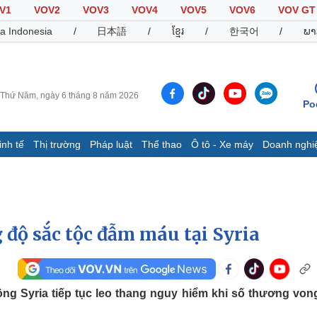
V1
VOV2
VOV3
VOV4
VOV5
VOV6
VOV GT
a Indonesia
/
日本語
/
ខ្មែរ
/
한국어
/
ພາ
Thứ Năm, ngày 6 tháng 8 năm 2026
Po
inh tế
Thị trường
Pháp luật
Thể thao
Ô tô - Xe máy
Doanh nghi
Thế giới
Multimedia
K
Quan sát
Video
B
Cuộc sống đó đây
Ảnh
K
Hồ sơ
E-Magazine
 độ sắc tộc đẫm máu tại Syria
Infographic
Thể thao
Ô tô - Xe máy
D
ng Syria tiếp tục leo thang nguy hiểm khi số thương vong
Bóng đá
Ô tô
T