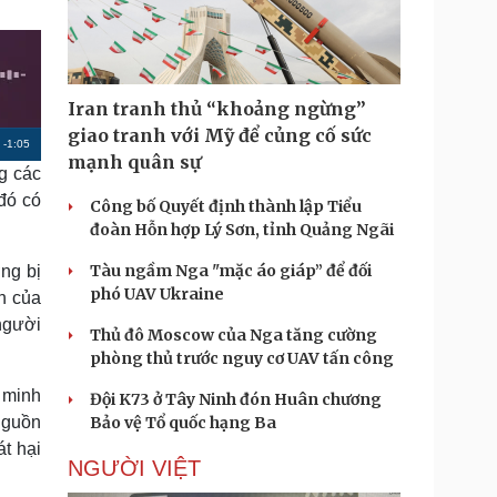
Doanh nghiệp 24h
Tin Công nghệ
Doanh nhân
Trải nghiệm
ì cộng đồng
Chuyển đổi số
Iran tranh thủ “khoảng ngừng”
u lịch
Podcast
giao tranh với Mỹ để củng cố sức
R
-
1:05
Tư vấn
Câu chuyện thời sự
mạnh quân sự
g các
Săn Tour
Đọc truyện đêm khuya
e
heck-in
Cửa sổ tình yêu
 đó có
Công bố Quyết định thành lập Tiểu
m
Kể chuyện cho bé
đoàn Hỗn hợp Lý Sơn, tỉnh Quảng Ngãi
Hạt giống tâm hồn
a
Tàu ngầm Nga "mặc áo giáp” để đối
ng bị
i
phó UAV Ukraine
nh của
n
người
Thủ đô Moscow của Nga tăng cường
i
phòng thủ trước nguy cơ UAV tấn công
n
 minh
Đội K73 ở Tây Ninh đón Huân chương
g
nguồn
Bảo vệ Tổ quốc hạng Ba
T
át hại
NGƯỜI VIỆT
i