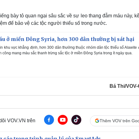
tiếng bày tỏ quan ngại sâu sắc về sự leo thang đẫm máu này, k
ệm để bảo vệ các tộc người thiểu số trong nước.
 ở miền Đông Syria, hơn 300 dân thường bị sát hại
n khu vực khẳng định, hơn 300 dân thường thuộc nhóm dân tộc thiểu số Alawite 
tấn công mang màu sắc thanh trừng sắc tộc ở miền Đông Syria trong ít ngày qua.
Bá Thi/VOV-
 dõi VOV.VN trên
Thêm VOV trên Goo
g cáo trong trình quản lý của SmartAds