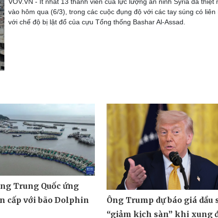
VOV.VN - Ít nhất 13 thành viên của lực lượng an ninh Syria đã thiệt
vào hôm qua (6/3), trong các cuộc đụng độ với các tay súng có liên
với chế độ bị lật đổ của cựu Tổng thống Bashar Al-Assad.
ng Trung Quốc ứng
Ông Trump dự báo giá dầu 
n cấp với bão Dolphin
“giảm kịch sàn” khi xung 