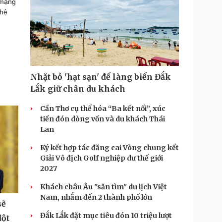
 mạng
 hệ
Nhặt bỏ 'hạt sạn' để làng biển Đắk
Lắk giữ chân du khách
Cần Thơ cụ thể hóa “Ba kết nối”, xúc
tiến đón dòng vốn và du khách Thái
Lan
Ký kết hợp tác đăng cai Vòng chung kết
Giải Vô địch Golf nghiệp dư thế giới
2027
Khách châu Âu "săn tìm" du lịch Việt
Nam, nhắm đến 2 thành phố lớn
sẽ
Đắk Lắk đặt mục tiêu đón 10 triệu lượt
đột