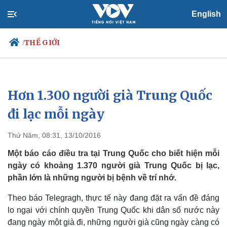
English
THẾ GIỚI
/
Hơn 1.300 người già Trung Quốc
Chính trị
Xã hội
Đảng
Tin 24h
đi lạc mỗi ngày
Tổ chức nhân sự
Dự báo thời tiết
Quốc hội
Giáo dục
Thứ Năm, 08:31, 13/10/2016
Nhận diện sự thật
Dấu ấn VOV
Việc làm
Một báo cáo điều tra tại Trung Quốc cho biết hiện mỗi
Biển đảo
ngày có khoảng 1.370 người già Trung Quốc bị lạc,
phần lớn là những người bị bệnh về trí nhớ.
Theo báo Telegragh, thực tế này đang đặt ra vấn đề đáng
lo ngại với chính quyền Trung Quốc khi dân số nước này
đang ngày một già đi, những người già cũng ngày càng có