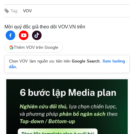
Tag:
VOV
Mời quý độc giả theo dõi VOV.VN trên
Thêm VOV trên Google
Chọn VOV làm nguồn ưu tiên trên
Google Search
.
Xem hướng
dẫn.
Thế giới
Multimedia
Quan sát
Video
Cuộc sống đó đây
Ảnh
Hồ sơ
E-Magazine
Infographic