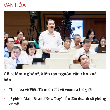
Cây thuốc
Blog
VĂN HÓA
Sản phụ khoa
Tình yêu - Gia đình
Nhi khoa
Nam khoa
Làm đẹp - giảm cân
Phòng mạch online
Ăn sạch sống khỏe
Gỡ "điểm nghẽn", kiến tạo nguồn cầu cho xuất
bản
Tinh hoa võ Việt: Từ miền đất võ vươn ra thế giới
“Spider-Man: Brand New Day” dẫn đầu doanh số phòng
vé Mỹ