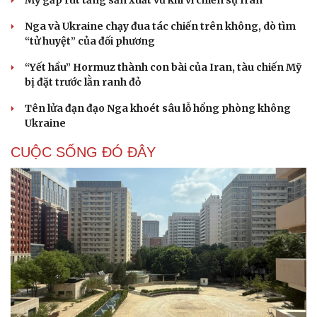
Nga và Ukraine chạy đua tác chiến trên không, dò tìm
“tử huyệt” của đối phương
“Yết hầu” Hormuz thành con bài của Iran, tàu chiến Mỹ
bị đặt trước lằn ranh đỏ
Tên lửa đạn đạo Nga khoét sâu lỗ hổng phòng không
Ukraine
CUỘC SỐNG ĐÓ ĐÂY