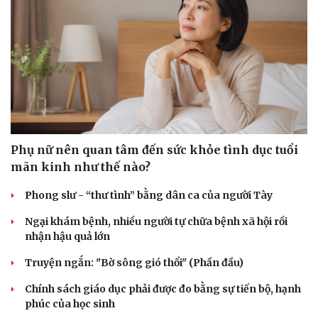
Phụ nữ nên quan tâm đến sức khỏe tình dục tuổi
mãn kinh như thế nào?
Phong slư - “thư tình” bằng dân ca của người Tày
Ngại khám bệnh, nhiều người tự chữa bệnh xã hội rồi
nhận hậu quả lớn
Truyện ngắn: "Bờ sông gió thổi" (Phần đầu)
Chính sách giáo dục phải được đo bằng sự tiến bộ, hạnh
Sức khỏe
Đời sống
phúc của học sinh
Dinh dưỡng - món ngon
Nhà đẹp