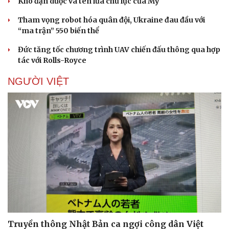
Kho đạn dược và tên lửa chủ lực của Mỹ
Tham vọng robot hóa quân đội, Ukraine đau đầu với
“ma trận” 550 biến thể
Đức tăng tốc chương trình UAV chiến đấu thông qua hợp
tác với Rolls-Royce
NGƯỜI VIỆT
Doanh nghiệp
Công nghệ
Thông tin doanh nghiệp
Sành điệu
Doanh nghiệp 24h
Tin Công nghệ
Truyền thông Nhật Bản ca ngợi công dân Việt