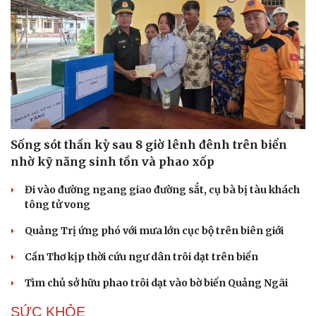
Sống sót thần kỳ sau 8 giờ lênh đênh trên biển
nhờ kỹ năng sinh tồn và phao xốp
Đi vào đường ngang giao đường sắt, cụ bà bị tàu khách
tông tử vong
Quảng Trị ứng phó với mưa lớn cục bộ trên biên giới
Cần Thơ kịp thời cứu ngư dân trôi dạt trên biển
Tìm chủ sở hữu phao trôi dạt vào bờ biển Quảng Ngãi
SỨC KHỎE