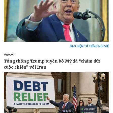
Pháp luật
Quân sự - Quốc phòng
Vụ án
Vũ khí
Tin nóng
Việt Nam
Tư vấn luật
Phân tích