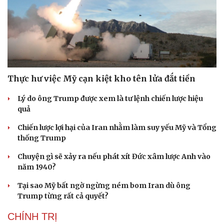
Thực hư việc Mỹ cạn kiệt kho tên lửa đắt tiền
Cải chính
Lý do ông Trump được xem là tư lệnh chiến lược hiệu
quả
Chiến lược lợi hại của Iran nhằm làm suy yếu Mỹ và Tổng
thống Trump
Chuyện gì sẽ xảy ra nếu phát xít Đức xâm lược Anh vào
năm 1940?
Tại sao Mỹ bất ngờ ngừng ném bom Iran dù ông
Trump từng rất cả quyết?
CHÍNH TRỊ