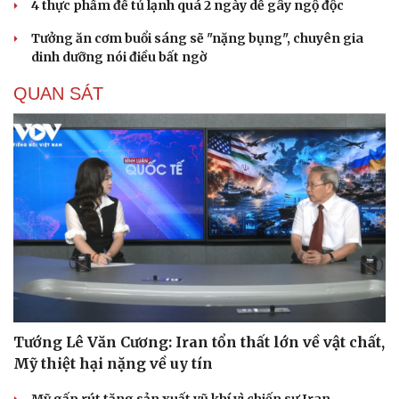
4 thực phẩm để tủ lạnh quá 2 ngày dễ gây ngộ độc
Tưởng ăn cơm buổi sáng sẽ "nặng bụng", chuyên gia
dinh dưỡng nói điều bất ngờ
QUAN SÁT
Du lịch
Podcast
Tư vấn
Câu chuyện thời sự
Săn Tour
Đọc truyện đêm khuya
check-in
Cửa sổ tình yêu
Kể chuyện cho bé
Hạt giống tâm hồn
Tướng Lê Văn Cương: Iran tổn thất lớn về vật chất,
Mỹ thiệt hại nặng về uy tín
Mỹ gấp rút tăng sản xuất vũ khí vì chiến sự Iran