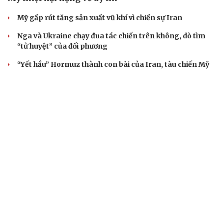
Mỹ gấp rút tăng sản xuất vũ khí vì chiến sự Iran
Nga và Ukraine chạy đua tác chiến trên không, dò tìm
“tử huyệt” của đối phương
“Yết hầu” Hormuz thành con bài của Iran, tàu chiến Mỹ
bị đặt trước lằn ranh đỏ
Tên lửa đạn đạo Nga khoét sâu lỗ hổng phòng không
Ukraine
CUỘC SỐNG ĐÓ ĐÂY