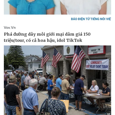
Kinh tế
Thị trường
Bất động sản
Giá vàng
Khởi nghiệp
Tiêu dùng
Tỷ giá
Chứng khoán
Giá cà phê