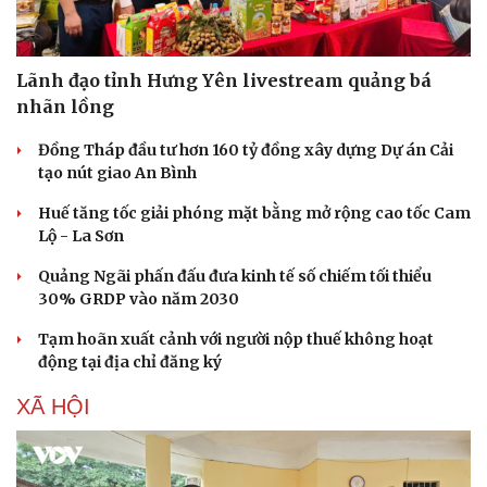
Lãnh đạo tỉnh Hưng Yên livestream quảng bá
Văn hóa
Giải trí
nhãn lồng
Sân khấu - Điện ảnh
Nghệ sĩ
Văn học
Thời trang
Đồng Tháp đầu tư hơn 160 tỷ đồng xây dựng Dự án Cải
Âm nhạc
Sao Việt
tạo nút giao An Bình
Di sản
Huế tăng tốc giải phóng mặt bằng mở rộng cao tốc Cam
Lộ - La Sơn
Quảng Ngãi phấn đấu đưa kinh tế số chiếm tối thiểu
30% GRDP vào năm 2030
Tạm hoãn xuất cảnh với người nộp thuế không hoạt
động tại địa chỉ đăng ký
XÃ HỘI