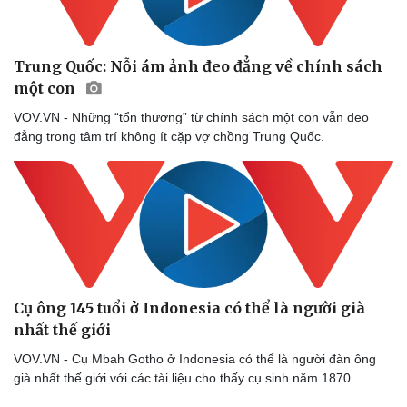
Trung Quốc: Nỗi ám ảnh đeo đẳng về chính sách
một con
VOV.VN - Những “tổn thương” từ chính sách một con vẫn đeo
đẳng trong tâm trí không ít cặp vợ chồng Trung Quốc.
Cụ ông 145 tuổi ở Indonesia có thể là người già
Thể thao
Ô tô - Xe máy
nhất thế giới
Bóng đá
Ô tô
Lịch thi đấu bóng đá
Xe máy
VOV.VN - Cụ Mbah Gotho ở Indonesia có thể là người đàn ông
Thế giới thể thao
Tư vấn
già nhất thế giới với các tài liệu cho thấy cụ sinh năm 1870.
eSports