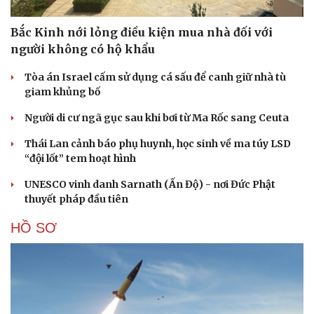
Bắc Kinh nới lỏng điều kiện mua nhà đối với
người không có hộ khẩu
Tòa án Israel cấm sử dụng cá sấu để canh giữ nhà tù
giam khủng bố
Người di cư ngã gục sau khi bơi từ Ma Rốc sang Ceuta
Thái Lan cảnh báo phụ huynh, học sinh về ma túy LSD
“đội lốt” tem hoạt hình
UNESCO vinh danh Sarnath (Ấn Độ) - nơi Đức Phật
thuyết pháp đầu tiên
HỒ SƠ