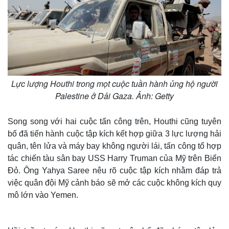
Thế giới
Multimedia
Quan sát
Video
Cuộc sống đó đây
Ảnh
Hồ sơ
E-Magazine
Infographic
Lực lượng Houthi trong mọt cuộc tuần hành ủng hộ người
Palestine ở Dải Gaza. Ảnh: Getty
Song song với hai cuộc tấn công trên, Houthi cũng tuyên
bố đã tiến hành cuộc tập kích kết hợp giữa 3 lực lượng hải
quân, tên lửa và máy bay không người lái, tấn công tổ hợp
tác chiến tàu sân bay USS Harry Truman của Mỹ trên Biển
Đỏ. Ông Yahya Saree nêu rõ cuộc tập kích nhằm đáp trả
việc quân đội Mỹ cảnh báo sẽ mở các cuộc không kích quy
mô lớn vào Yemen.