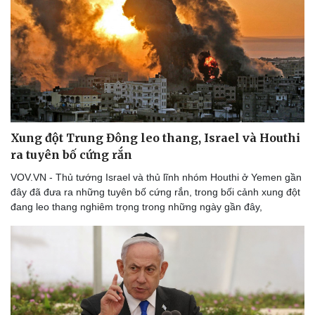
Xung đột Trung Đông leo thang, Israel và Houthi
ra tuyên bố cứng rắn
VOV.VN - Thủ tướng Israel và thủ lĩnh nhóm Houthi ở Yemen gần
đây đã đưa ra những tuyên bố cứng rắn, trong bối cảnh xung đột
đang leo thang nghiêm trọng trong những ngày gần đây,
Du lịch
Podcast
Tư vấn
Câu chuyện thời sự
Săn Tour
Đọc truyện đêm khuya
check-in
Cửa sổ tình yêu
Kể chuyện cho bé
Hạt giống tâm hồn