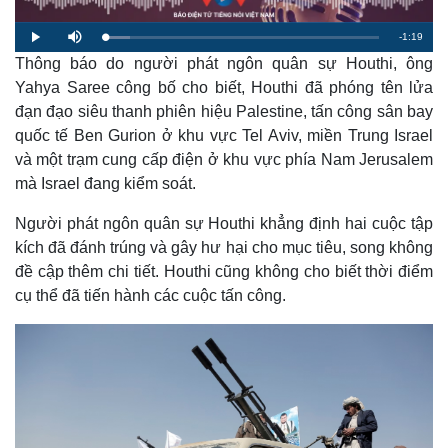
R
-
1:19
L
P
M
o
l
u
a
Thông báo do người phát ngôn quân sự Houthi, ông
a
t
e
d
y
e
e
Yahya Saree công bố cho biết, Houthi đã phóng tên lửa
d
m
:
đạn đạo siêu thanh phiên hiệu Palestine, tấn công sân bay
8
.
a
9
quốc tế Ben Gurion ở khu vực Tel Aviv, miền Trung Israel
5
%
và một trạm cung cấp điện ở khu vực phía Nam Jerusalem
i
mà Israel đang kiểm soát.
n
i
Người phát ngôn quân sự Houthi khẳng định hai cuộc tập
kích đã đánh trúng và gây hư hại cho mục tiêu, song không
n
đề cập thêm chi tiết. Houthi cũng không cho biết thời điểm
g
cụ thể đã tiến hành các cuộc tấn công.
T
i
m
e