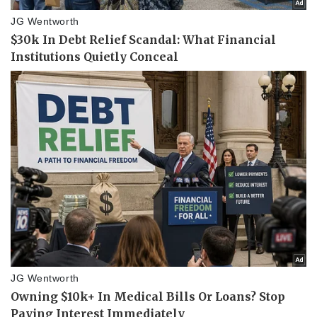
Sức khỏe
Đời sống
Dinh dưỡng - món ngon
Nhà đẹp
Cây thuốc
Blog
Sản phụ khoa
Tình yêu - Gia đình
Nhi khoa
Nam khoa
Làm đẹp - giảm cân
Phòng mạch online
Ăn sạch sống khỏe