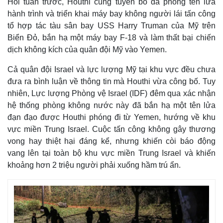
Hồi tuần trước, Houthi cũng tuyên bố đã phóng tên lửa
hành trình và triển khai máy bay không người lái tấn công
tổ hợp tác tàu sân bay USS Harry Truman của Mỹ trên
Biển Đỏ, bắn hạ một máy bay F-18 và làm thất bại chiến
dịch không kích của quân đội Mỹ vào Yemen.
Cả quân đội Israel và lực lượng Mỹ tại khu vực đều chưa
đưa ra bình luận về thông tin mà Houthi vừa công bố. Tuy
nhiên, Lực lượng Phòng vệ Israel (IDF) đêm qua xác nhận
hệ thống phòng không nước này đã bắn hạ một tên lửa
Kinh tế
Thị trường
đạn đạo được Houthi phóng đi từ Yemen, hướng về khu
Bất động sản
Giá vàng
vực miền Trung Israel. Cuộc tấn công không gây thương
Khởi nghiệp
Tiêu dùng
vong hay thiệt hại đáng kể, nhưng khiến còi báo động
Tỷ giá
vang lên tại toàn bộ khu vực miền Trung Israel và khiến
Chứng khoán
khoảng hơn 2 triệu người phải xuống hầm trú ẩn.
Giá cà phê