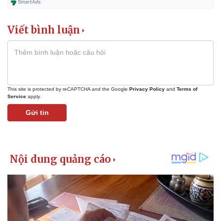
Viết bình luận
This site is protected by reCAPTCHA and the Google
Privacy Policy
and
Terms of
Service
apply.
Thể thao
Ô tô - Xe máy
Gửi tin
Bóng đá
Ô tô
Lịch thi đấu bóng đá
Xe máy
Thế giới thể thao
Tư vấn
eSports
Hậu trường