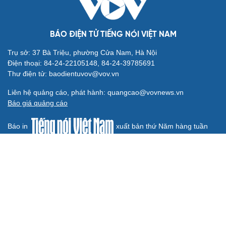
BÁO ĐIỆN TỬ TIẾNG NÓI VIỆT NAM
Trụ sở: 37 Bà Triệu, phường Cửa Nam, Hà Nội
Điện thoại: 84-24-22105148, 84-24-39785691
Thư điện tử: baodientuvov@vov.vn
Liên hệ quảng cáo, phát hành: quangcao@vovnews.vn
Báo giá quảng cáo
Báo in
xuất bản thứ Năm hàng tuần
Tổng Biên tập: NGÔ THIỆU PHONG
Phó Tổng Biên tập: Phạm Công Hân, Đặng Thị Khanh, Giang
Trung Sơn, Nguyễn Tuyết Yến
Cơ quan chủ quản: ĐÀI TIẾNG NÓI VIỆT NAM