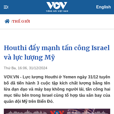
English
THẾ GIỚI
/
Houthi đẩy mạnh tấn công Israel
Chính trị
Xã hội
Đảng
Tin 24h
và lực lượng Mỹ
Tổ chức nhân sự
Dự báo thời tiết
Quốc hội
Giáo dục
Thứ Ba, 16:06, 31/12/2024
Nhận diện sự thật
Dấu ấn VOV
Việc làm
VOV.VN - Lực lượng Houthi ở Yemen ngày 31/12 tuyên
Biển đảo
bố đã tiến hành 3 cuộc tập kích chất lượng bằng tên
lửa đạn đạo và máy bay không người lái, tấn công hai
mục tiêu bên trong Israel cùng tổ hợp tàu sân bay của
quân đội Mỹ trên Biển Đỏ.