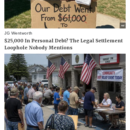
Doanh nghiệp
Công nghệ
Thông tin doanh nghiệp
Sành điệu
Doanh nghiệp 24h
Tin Công nghệ
Doanh nhân
Trải nghiệm
Vì cộng đồng
Chuyển đổi số