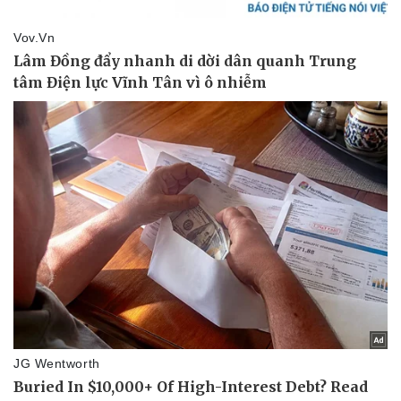
Sức khỏe
Đời sống
Dinh dưỡng - món ngon
Nhà đẹp
Cây thuốc
Blog
Sản phụ khoa
Tình yêu - Gia đình
Nhi khoa
Nam khoa
Làm đẹp - giảm cân
Phòng mạch online
Ăn sạch sống khỏe