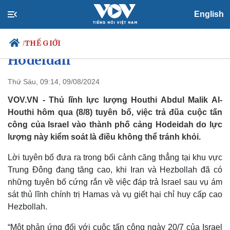
English
Houthi tuyên bố sẽ trả đũa cuộc
tấn công của Israel vào
THẾ GIỚI
/
Hodeidah
Thứ Sáu, 09:14, 09/08/2024
Chính trị
Xã hội
VOV.VN - Thủ lĩnh lực lượng Houthi Abdul Malik Al-
Đảng
Tin 24h
Houthi hôm qua (8/8) tuyên bố, việc trả đũa cuộc tấn
Tổ chức nhân sự
Dự báo thời tiết
công của Israel vào thành phố cảng Hodeidah do lực
Quốc hội
Giáo dục
lượng này kiểm soát là điều không thể tránh khỏi.
Nhận diện sự thật
Dấu ấn VOV
Việc làm
Lời tuyên bố đưa ra trong bối cảnh căng thẳng tại khu vực
Biển đảo
Trung Đông đang tăng cao, khi Iran và Hezbollah đã có
những tuyên bố cứng rắn về việc đáp trả Israel sau vụ ám
sát thủ lĩnh chính trị Hamas và vụ giết hại chỉ huy cấp cao
Hezbollah.
“Một phản ứng đối với cuộc tấn công ngày 20/7 của Israel