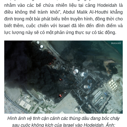
nhằm vào các bể chứa nhiên liệu tại cảng Hodeidah là
điều không thể tránh khỏi”, Abdul Malik Al-Houthi khẳng
định trong một bài phát biểu trên truyền hình, đồng thời cho
biết thêm, cuộc chiến với Israel đã lên đến đỉnh điểm và
lực lượng này sẽ có một phản ứng thực sự có tác động.
Thế giới
Multimedia
Quan sát
Video
Cuộc sống đó đây
Ảnh
Hình ảnh vệ tinh cận cảnh các thùng dầu đang bốc cháy
Hồ sơ
E-Magazine
sau cuộc không kích của Israel vào Hodeidah. Ảnh: