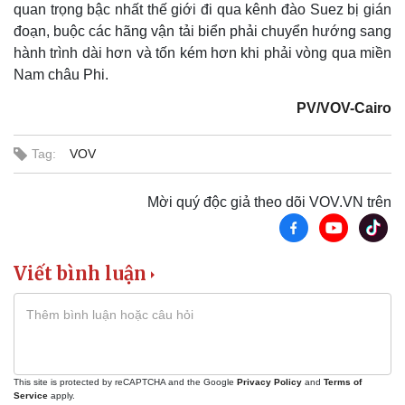
quan trọng bậc nhất thế giới đi qua kênh đào Suez bị gián
đoạn, buộc các hãng vận tải biển phải chuyển hướng sang
Kinh tế
Thị trường
hành trình dài hơn và tốn kém hơn khi phải vòng qua miền
Bất động sản
Giá vàng
Nam châu Phi.
Khởi nghiệp
Tiêu dùng
Tỷ giá
PV/VOV-Cairo
Chứng khoán
Giá cà phê
Tag:
VOV
Mời quý độc giả theo dõi VOV.VN trên
Viết bình luận
This site is protected by reCAPTCHA and the Google
Privacy Policy
and
Terms of
Service
apply.