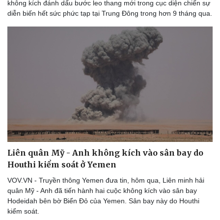
không kích đánh dấu bước leo thang mới trong cục diện chiến sự
diễn biến hết sức phức tạp tại Trung Đông trong hơn 9 tháng qua.
Du lịch
Podcast
Tư vấn
Câu chuyện thời sự
Săn Tour
Đọc truyện đêm khuya
check-in
Cửa sổ tình yêu
Kể chuyện cho bé
Hạt giống tâm hồn
Liên quân Mỹ - Anh không kích vào sân bay do
Houthi kiểm soát ở Yemen
VOV.VN - Truyền thông Yemen đưa tin, hôm qua, Liên minh hải
quân Mỹ - Anh đã tiến hành hai cuộc không kích vào sân bay
Hodeidah bên bờ Biển Đỏ của Yemen. Sân bay này do Houthi
kiểm soát.