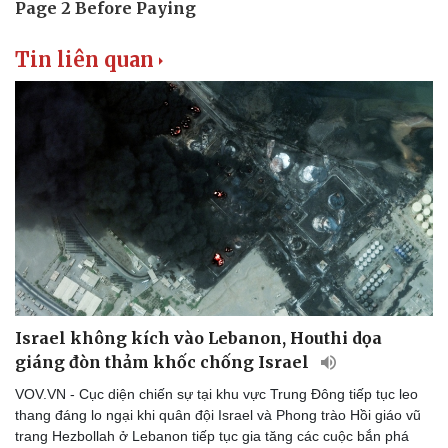
Tin liên quan
Israel không kích vào Lebanon, Houthi dọa
giáng đòn thảm khốc chống Israel
Văn hóa
Giải trí
VOV.VN - Cục diện chiến sự tại khu vực Trung Đông tiếp tục leo
Sân khấu - Điện ảnh
Nghệ sĩ
thang đáng lo ngại khi quân đội Israel và Phong trào Hồi giáo vũ
Văn học
Thời trang
trang Hezbollah ở Lebanon tiếp tục gia tăng các cuộc bắn phá
Âm nhạc
Sao Việt