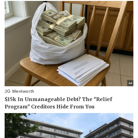
Thể thao
Ô tô - Xe máy
Bóng đá
Ô tô
Lịch thi đấu bóng đá
Xe máy
Thế giới thể thao
Tư vấn
eSports
Hậu trường