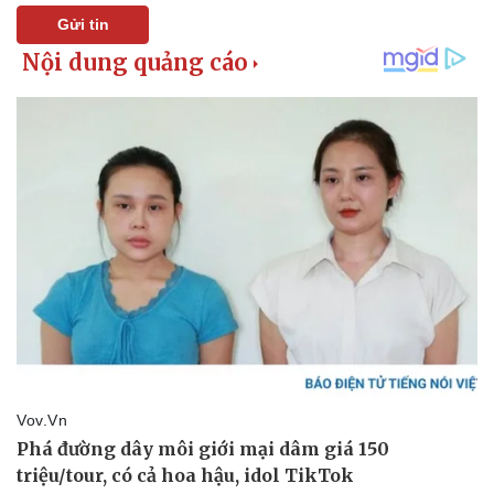
Gửi tin
Pháp luật
Quân sự - Quốc phòng
Vụ án
Vũ khí
Tin nóng
Việt Nam
Tư vấn luật
Phân tích