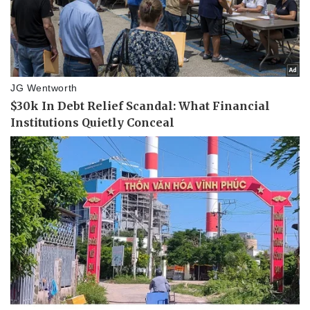
Doanh nghiệp
Công nghệ
Thông tin doanh nghiệp
Sành điệu
Doanh nghiệp 24h
Tin Công nghệ
Doanh nhân
Trải nghiệm
Vì cộng đồng
Chuyển đổi số