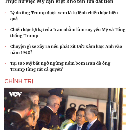
Thực hư việc Mỹ cạn kiệt kho tên lửa đắt tiền
Lý do ông Trump được xem là tư lệnh chiến lược hiệu
quả
Chiến lược lợi hại của Iran nhằm làm suy yếu Mỹ và Tổng
thống Trump
Chuyện gì sẽ xảy ra nếu phát xít Đức xâm lược Anh vào
năm 1940?
Tại sao Mỹ bất ngờ ngừng ném bom Iran dù ông
Trump từng rất cả quyết?
CHÍNH TRỊ