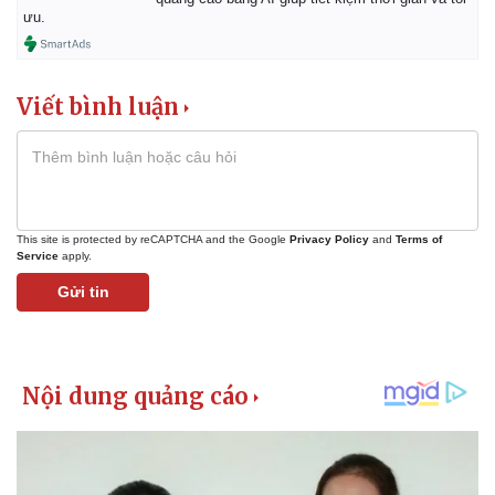
ưu.
Viết bình luận
This site is protected by reCAPTCHA and the Google
Privacy Policy
and
Terms of
Service
apply.
Gửi tin
Kinh tế
Thị trường
Bất động sản
Giá vàng
Khởi nghiệp
Tiêu dùng
Tỷ giá
Chứng khoán