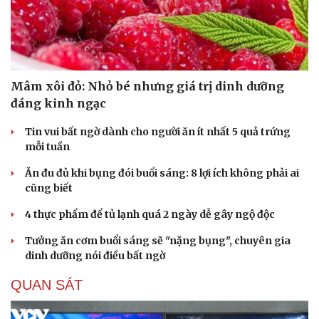
Hạt giống tâm hồn
Mâm xôi đỏ: Nhỏ bé nhưng giá trị dinh dưỡng
đáng kinh ngạc
Tin vui bất ngờ dành cho người ăn ít nhất 5 quả trứng
mỗi tuần
Ăn đu đủ khi bụng đói buổi sáng: 8 lợi ích không phải ai
cũng biết
4 thực phẩm để tủ lạnh quá 2 ngày dễ gây ngộ độc
Tưởng ăn cơm buổi sáng sẽ "nặng bụng", chuyên gia
dinh dưỡng nói điều bất ngờ
QUAN SÁT