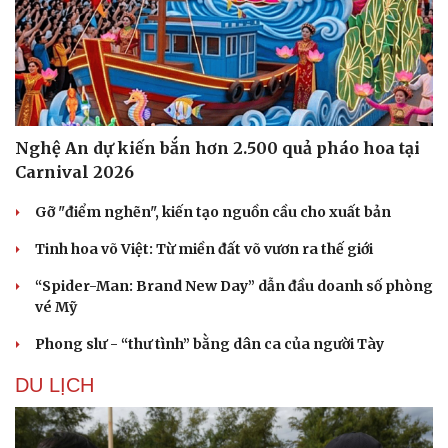
Nghệ An dự kiến bắn hơn 2.500 quả pháo hoa tại
Carnival 2026
Gỡ "điểm nghẽn", kiến tạo nguồn cầu cho xuất bản
Tinh hoa võ Việt: Từ miền đất võ vươn ra thế giới
“Spider-Man: Brand New Day” dẫn đầu doanh số phòng
vé Mỹ
Phong slư - “thư tình” bằng dân ca của người Tày
DU LỊCH