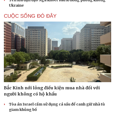
Tên lửa đạn đạo Nga khoét sâu lỗ hổng phòng không
Ukraine
CUỘC SỐNG ĐÓ ĐÂY
Bắc Kinh nới lỏng điều kiện mua nhà đối với
người không có hộ khẩu
Tòa án Israel cấm sử dụng cá sấu để canh giữ nhà tù
giam khủng bố
Cải chính