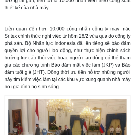
tương lai gần, tiến tới là 10.000 nhân viên theo công suất
thiết kế của nhà máy.
Liên quan đến hơn 10.000 công nhân công ty may mặc
Sritex chính thức nghỉ việc từ hôm 28/2 vừa qua do công ty
phá sản. Bộ Nhân lực Indonesia đã lên tiếng sẽ bảo đảm
quyền lợi cho người lao động, như thực hiện chính sách
hưởng trợ cấp thôi việc hoặc người lao động có thể tham
gia các chương trình Bảo đảm mất việc làm (JKP) và Bảo
đảm tuổi già (JHT). Đồng thời ưu tiên hỗ trợ những người
này tìm kiếm việc làm tại các khu vực xung quanh nhà máy
nơi gia đình họ sinh sống.
Thế giới
Multimedia
Quan sát
Video
Cuộc sống đó đây
Ảnh
Hồ sơ
E-Magazine
Infographic