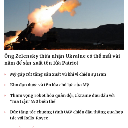
Doanh nghiệp
Công nghệ
Thông tin doanh nghiệp
Sành điệu
Doanh nghiệp 24h
Tin Công nghệ
Doanh nhân
Trải nghiệm
Vì cộng đồng
Chuyển đổi số
Ông Zelensky thừa nhận Ukraine có thể mất vài
năm để sản xuất tên lửa Patriot
Mỹ gấp rút tăng sản xuất vũ khí vì chiến sự Iran
Kho đạn dược và tên lửa chủ lực của Mỹ
Tham vọng robot hóa quân đội, Ukraine đau đầu với
“ma trận” 550 biến thể
Đức tăng tốc chương trình UAV chiến đấu thông qua hợp
tác với Rolls-Royce