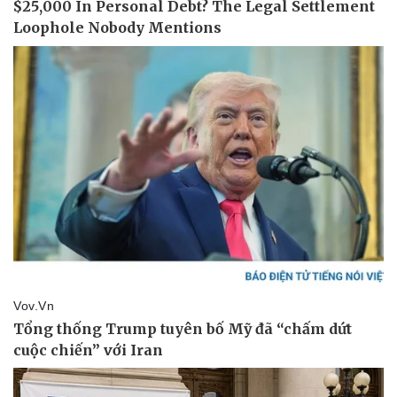
Vụ án
Vũ khí
Tin nóng
Việt Nam
Tư vấn luật
Phân tích