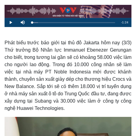
R
-
1:24
L
P
M
o
l
u
a
a
t
e
d
y
e
e
d
m
:
Phát biểu trước báo giới tại thủ đô Jakarta hôm nay (3/3)
7
.
Thứ trưởng Bộ Nhân lực Immanuel Ebenezer Gerungan
a
2
3
cho biết, trong tương lai gần sẽ có khoảng 58.000 việc làm
%
i
cho người lao động. Trong đó 10.000 công nhân sẽ làm
n
việc tại nhà máy PT Noble Indonesia mới được khánh
i
thành, chuyên sản xuất giày dép cho thương hiệu Crocs và
New Balance. Sắp tới sẽ có thêm 18.000 vị trí tuyển dụng
n
ở nhà máy sản xuất ô tô do Trung Quốc đầu tư, đang được
g
xây dựng tại Subang và 30.000 việc làm ở công ty công
T
nghệ Huawei Technologies.
i
m
e