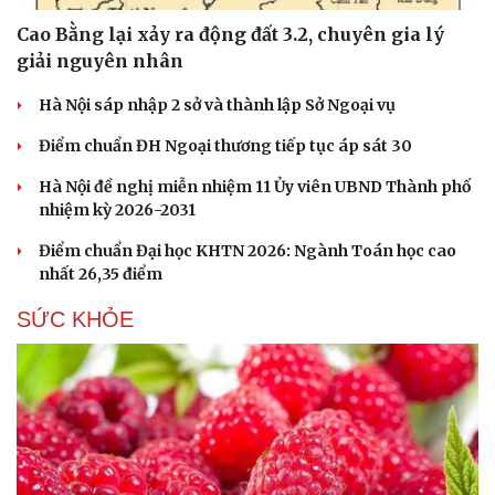
Cao Bằng lại xảy ra động đất 3.2, chuyên gia lý
giải nguyên nhân
Hà Nội sáp nhập 2 sở và thành lập Sở Ngoại vụ
Điểm chuẩn ĐH Ngoại thương tiếp tục áp sát 30
Hà Nội đề nghị miễn nhiệm 11 Ủy viên UBND Thành phố
nhiệm kỳ 2026-2031
Điểm chuẩn Đại học KHTN 2026: Ngành Toán học cao
nhất 26,35 điểm
SỨC KHỎE
Du lịch
Podcast
Tư vấn
Câu chuyện thời sự
Săn Tour
Đọc truyện đêm khuya
check-in
Cửa sổ tình yêu
Kể chuyện cho bé