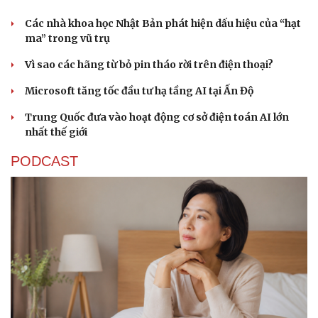
Các nhà khoa học Nhật Bản phát hiện dấu hiệu của “hạt
ma” trong vũ trụ
Vì sao các hãng từ bỏ pin tháo rời trên điện thoại?
Microsoft tăng tốc đầu tư hạ tầng AI tại Ấn Độ
Sức khỏe
Đời sống
Trung Quốc đưa vào hoạt động cơ sở điện toán AI lớn
Dinh dưỡng - món ngon
Nhà đẹp
nhất thế giới
Cây thuốc
Blog
Sản phụ khoa
Tình yêu - Gia đình
PODCAST
Nhi khoa
Nam khoa
Làm đẹp - giảm cân
Phòng mạch online
Ăn sạch sống khỏe