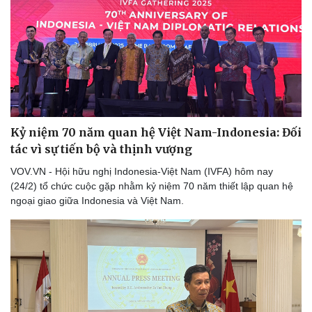
Thể thao
Ô tô - Xe máy
Bóng đá
Ô tô
Lịch thi đấu bóng đá
Xe máy
Thế giới thể thao
Tư vấn
eSports
Hậu trường
Kỷ niệm 70 năm quan hệ Việt Nam-Indonesia: Đối
tác vì sự tiến bộ và thịnh vượng
VOV.VN - Hội hữu nghị Indonesia-Việt Nam (IVFA) hôm nay
(24/2) tổ chức cuộc gặp nhằm kỷ niệm 70 năm thiết lập quan hệ
ngoại giao giữa Indonesia và Việt Nam.