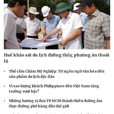
Huế khảo sát du lịch đường thủy, phương án thoát
lũ
Thổ cẩm Chăm Mỹ Nghiệp: Từ ngôn ngữ văn hóa đến
Văn hóa
Giải trí
sản phẩm du lịch độc đáo
Sân khấu - Điện ảnh
Nghệ sĩ
Vì sao lượng khách Philippines đến Việt Nam tăng
Văn học
Thời trang
trưởng vượt bậc?
Âm nhạc
Sao Việt
Di sản
Những hương vị đưa TP.HCM thành thiên đường ẩm
thực đường phố hàng đầu thế giới