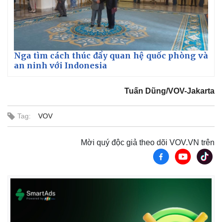
Nga tìm cách thúc đẩy quan hệ quốc phòng và
an ninh với Indonesia
Tuấn Dũng/VOV-Jakarta
Tag:
VOV
Mời quý độc giả theo dõi VOV.VN trên