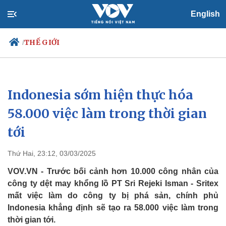
English
THẾ GIỚI
/
Indonesia sớm hiện thực hóa
Chính trị
Xã hội
Đảng
Tin 24h
58.000 việc làm trong thời gian
Tổ chức nhân sự
Dự báo thời tiết
tới
Quốc hội
Giáo dục
Nhận diện sự thật
Dấu ấn VOV
Việc làm
Thứ Hai, 23:12, 03/03/2025
Biển đảo
VOV.VN - Trước bối cảnh hơn 10.000 công nhân của
công ty dệt may khổng lồ PT Sri Rejeki Isman - Sritex
mất việc làm do công ty bị phá sản, chính phủ
Indonesia khẳng định sẽ tạo ra 58.000 việc làm trong
thời gian tới.