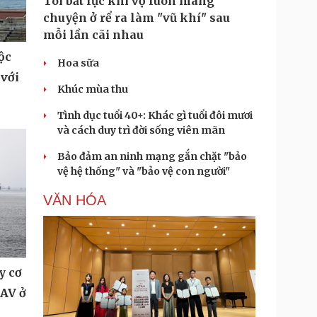
Tôi bất lực khi vợ luôn mang
chuyện ở rể ra làm "vũ khí" sau
mỗi lần cãi nhau
ộc
Hoa sữa
 với
Khúc mùa thu
Tình dục tuổi 40+: Khác gì tuổi đôi mươi
và cách duy trì đời sống viên mãn
Bảo đảm an ninh mạng gắn chặt "bảo
vệ hệ thống" và "bảo vệ con người"
VĂN HÓA
y cơ
UAV ở