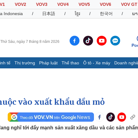
V1
VOV2
VOV3
VOV4
VOV5
VOV6
VOV GT
a Indonesia
/
日本語
/
ខ្មែរ
/
한국어
/
ພາ
Thứ Sáu, ngày 7 tháng 8 năm 2026
Po
inh tế
Thị trường
Pháp luật
Thể thao
Ô tô - Xe máy
Doanh nghi
Thế giới
Multimedia
K
Quan sát
Video
B
Cuộc sống đó đây
Ảnh
K
Hồ sơ
E-Magazine
thuộc vào xuất khẩu dầu mỏ
Infographic
Thể thao
Ô tô - Xe máy
D
 đang nghĩ tới đẩy mạnh sản xuất xăng dầu và các sản phẩ
Bóng đá
Ô tô
T