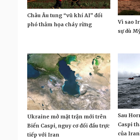
Châu Âu tung “vũ khí AI” đối
Vì sao I
phó thảm họa cháy rừng
sự dù M
Sau Hor
Ukraine mở mặt trận mới trên
Caspi t
Biển Caspi, nguy cơ đối đầu trực
của Iran
tiếp với Iran