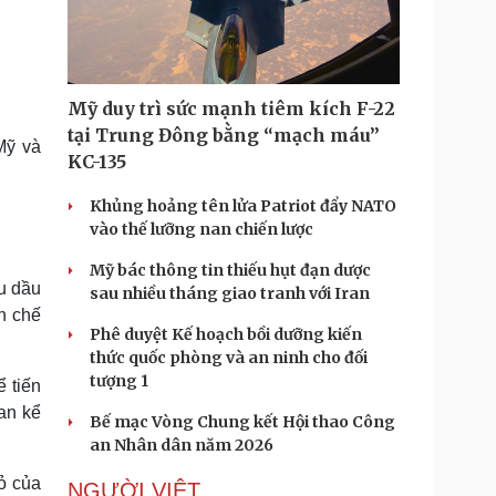
Doanh nghiệp 24h
Tin Công nghệ
Doanh nhân
Trải nghiệm
ì cộng đồng
Chuyển đổi số
Mỹ duy trì sức mạnh tiêm kích F-22
u lịch
Podcast
tại Trung Đông bằng “mạch máu”
Mỹ và
Tư vấn
Câu chuyện thời sự
KC-135
Săn Tour
Đọc truyện đêm khuya
heck-in
Cửa sổ tình yêu
Khủng hoảng tên lửa Patriot đẩy NATO
Kể chuyện cho bé
vào thế lưỡng nan chiến lược
Hạt giống tâm hồn
Mỹ bác thông tin thiếu hụt đạn dược
u dầu
sau nhiều tháng giao tranh với Iran
h chế
Phê duyệt Kế hoạch bồi dưỡng kiến
thức quốc phòng và an ninh cho đối
tượng 1
ể tiến
an kể
Bế mạc Vòng Chung kết Hội thao Công
an Nhân dân năm 2026
ỏ của
NGƯỜI VIỆT