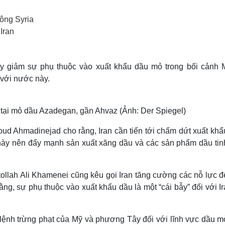
Lịch thi đấu bóng đá
Xe máy
Thế giới thể thao
Tư vấn
công Syria
eSports
V
Iran
Hậu trường
Văn hóa
Giải trí
D
y giảm sự phụ thuộc vào xuất khẩu dầu mỏ trong bối cảnh 
Sân khấu - Điện ảnh
Nghệ sĩ
 với nước này.
Văn học
Thời trang
Âm nhạc
Sao Việt
c
Di sản
 tại mỏ dầu Azadegan, gần Ahvaz (Ảnh: Der Spiegel)
ud Ahmadinejad cho rằng, Iran cần tiến tới chấm dứt xuất khẩ
ày nên đẩy mạnh sản xuất xăng dầu và các sản phẩm dầu tin
atollah Ali Khamenei cũng kêu gọi Iran tăng cường các nỗ lực đ
g, sự phụ thuộc vào xuất khẩu dầu là một “cái bẫy” đối với Ir
 lệnh trừng phạt của Mỹ và phương Tây đối với lĩnh vực dầu m