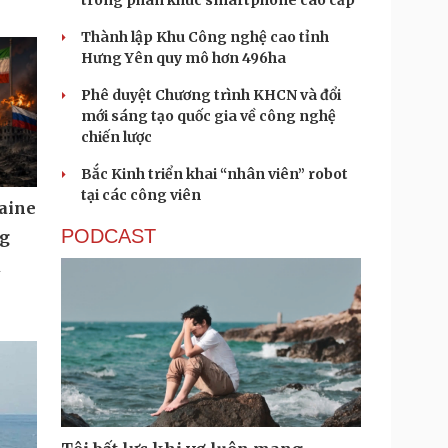
trong phân khúc smartphone cao cấp
Thành lập Khu Công nghệ cao tỉnh
Hưng Yên quy mô hơn 496ha
Phê duyệt Chương trình KHCN và đổi
mới sáng tạo quốc gia về công nghệ
chiến lược
Bắc Kinh triển khai “nhân viên” robot
tại các công viên
aine
PODCAST
ng
u