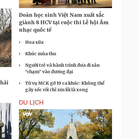
Đoàn học sinh Việt Nam xuất sắc
giành 8 HCV tại cuộc thi Lễ hội Âm
nhạc quốc tế
Hoa sữa
Khúc mùa thu
Người trẻ và hành trình đưa di sản
“chạm” vào đương đại
phải
Từ vụ MCK gỡ 19 ca khúc: Không thể
gây sốc rồi chỉ xin lỗi là xong
DU LỊCH