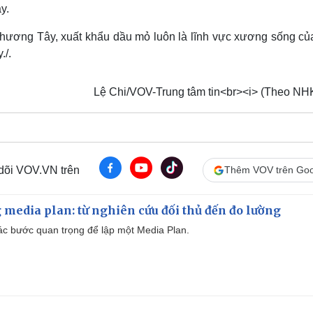
y.
 phương Tây, xuất khẩu dầu mỏ luôn là lĩnh vực xương sống củ
./.
Lệ Chi/VOV-Trung tâm tin<br><i> (Theo NHK
 dõi VOV.VN trên
Thêm VOV trên Goo
 media plan: từ nghiên cứu đối thủ đến đo lường
 các bước quan trọng để lập một Media Plan.