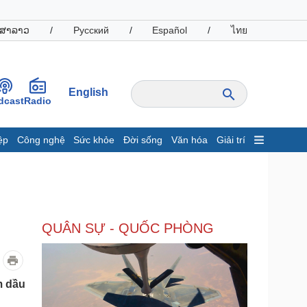
ສາລາວ
/
Русский
/
Español
/
ไทย
English
dcast
Radio
ệp
Công nghệ
Sức khỏe
Đời sống
Văn hóa
Giải trí
inh tế
Thị trường
ất động sản
Giá vàng
hởi nghiệp
Tiêu dùng
Tỷ giá
QUÂN SỰ - QUỐC PHÒNG
Chứng khoán
Giá cà phê
oanh nghiệp
Công nghệ
m dầu
hông tin doanh nghiệp
Sành điệu