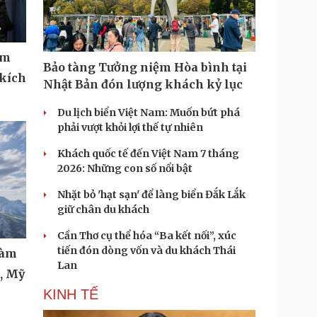
ệm
Bảo tàng Tưởng niệm Hòa bình tại
 kích
Nhật Bản đón lượng khách kỷ lục
Du lịch biển Việt Nam: Muốn bứt phá
phải vượt khỏi lợi thế tự nhiên
Khách quốc tế đến Việt Nam 7 tháng
2026: Những con số nổi bật
Nhặt bỏ 'hạt sạn' để làng biển Đắk Lắk
giữ chân du khách
Cần Thơ cụ thể hóa “Ba kết nối”, xúc
tiến đón dòng vốn và du khách Thái
làm
Lan
t, Mỹ
KINH TẾ