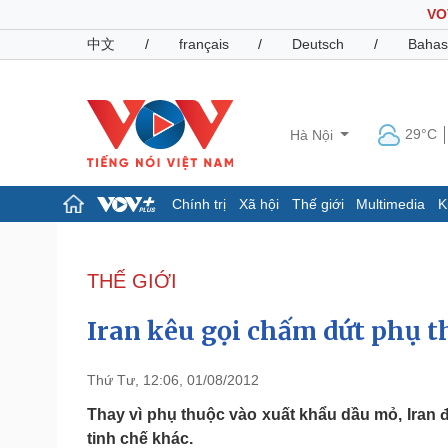
VO
中文
/
français
/
Deutsch
/
Bahas
29°C
Hà Nội
Chính trị
Xã hội
Thế giới
Multimedia
K
Chính trị
Xã hội
Đảng
Tin 24h
THẾ GIỚI
Tổ chức nhân sự
Dự báo thời tiết
Quốc hội
Giáo dục
Iran kêu gọi chấm dứt phụ 
Nhận diện sự thật
Dấu ấn VOV
Việc làm
Biển đảo
Thứ Tư, 12:06, 01/08/2012
Pháp luật
Quân sự - Quốc phòng
Thay vì phụ thuộc vào xuất khẩu dầu mỏ, Iran
tinh chế khác.
Vụ án
Vũ khí