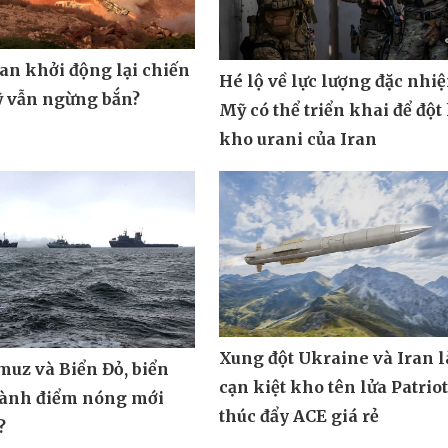
ran khởi động lại chiến
Hé lộ về lực lượng đặc nhi
ỹ vẫn ngừng bắn?
Mỹ có thể triển khai để đột
kho urani của Iran
Xung đột Ukraine và Iran 
muz và Biển Đỏ, biển
cạn kiệt kho tên lửa Patrio
hành điểm nóng mới
thúc đẩy ACE giá rẻ
?