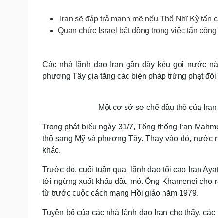
Tin nóng
Việt Nam
Tư vấn luật
Phân tích
Iran sẽ đáp trả mạnh mẽ nếu Thổ Nhĩ Kỳ tấn 
Quan chức Israel bất đồng trong việc tấn công 
Sức khỏe
Đời sống
Các nhà lãnh đạo Iran gần đây kêu gọi nước nà
Dinh dưỡng - món ngon
Nhà đẹp
phương Tây gia tăng các biện pháp trừng phạt đối
Cây thuốc
Blog
Sản phụ khoa
Tình yêu - Gia đình
Nhi khoa
Nam khoa
Một cơ sở sơ chế dầu thô của Iran
Làm đẹp - giảm cân
Trong phát biểu ngày 31/7, Tổng thống Iran Mahmo
Phòng mạch online
Ăn sạch sống khỏe
thô sang Mỹ và phương Tây. Thay vào đó, nước n
khác.
Cải chính
Trước đó, cuối tuần qua, lãnh đạo tối cao Iran Ay
tới ngừng xuất khẩu dầu mỏ. Ông Khamenei cho rằn
từ trước cuộc cách mạng Hồi giáo năm 1979.
Tuyên bố của các nhà lãnh đạo Iran cho thấy, các