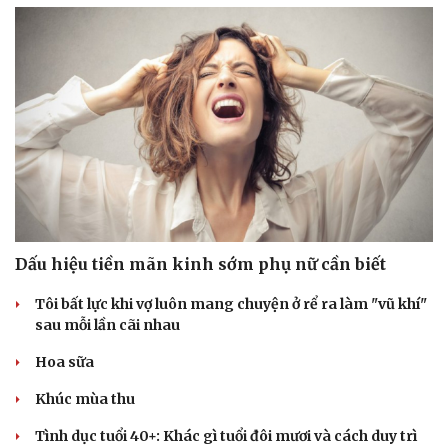
Thể thao
Ô tô - Xe máy
Dấu hiệu tiền mãn kinh sớm phụ nữ cần biết
Bóng đá
Ô tô
Lịch thi đấu bóng đá
Xe máy
Tôi bất lực khi vợ luôn mang chuyện ở rể ra làm "vũ khí"
Thế giới thể thao
Tư vấn
sau mỗi lần cãi nhau
eSports
Hậu trường
Hoa sữa
Khúc mùa thu
Tình dục tuổi 40+: Khác gì tuổi đôi mươi và cách duy trì