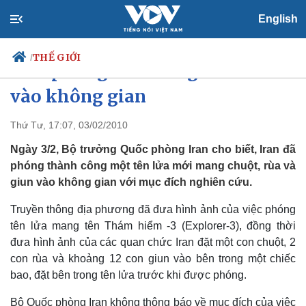
English
THẾ GIỚI
/
Iran phóng tên lửa nghiên cứu
vào không gian
Thứ Tư, 17:07, 03/02/2010
Chính trị
Xã hội
Đảng
Tin 24h
Ngày 3/2, Bộ trưởng Quốc phòng Iran cho biết, Iran đã
Tổ chức nhân sự
Dự báo thời tiết
phóng thành công một tên lửa mới mang chuột, rùa và
Quốc hội
Giáo dục
giun vào không gian với mục đích nghiên cứu.
Nhận diện sự thật
Dấu ấn VOV
Việc làm
Truyền thông địa phương đã đưa hình ảnh của việc phóng
Biển đảo
tên lửa mang tên Thám hiểm -3 (Explorer-3), đồng thời
đưa hình ảnh của các quan chức Iran đặt một con chuột, 2
con rùa và khoảng 12 con giun vào bên trong một chiếc
bao, đặt bên trong tên lửa trước khi được phóng.
Bộ Quốc phòng Iran không thông báo về mục đích của việc