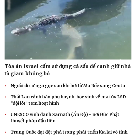
Xung đột Mỹ - Iran tạo hiệu ứng domino, Ukraine
chịu ảnh hưởng
ASEAN 59 năm thành lập: Khẳng định bản lĩnh và giá trị
sức hút
Khủng hoảng tên lửa Patriot đẩy NATO vào thế lưỡng
nan chiến lược
Đột phá hiếm hoi tại Gaza giữa những hoài nghi
Mỹ sẽ có học thuyết hạt nhân mới đối phó với Trung
Quốc và Nga
CUỘC SỐNG ĐÓ ĐÂY