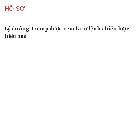
Tòa án Israel cấm sử dụng cá sấu để canh giữ nhà
tù giam khủng bố
Người di cư ngã gục sau khi bơi từ Ma Rốc sang Ceuta
Thái Lan cảnh báo phụ huynh, học sinh về ma túy LSD
“đội lốt” tem hoạt hình
UNESCO vinh danh Sarnath (Ấn Độ) - nơi Đức Phật
thuyết pháp đầu tiên
Trung Quốc đạt đột phá trong phát triển lúa lai vô tính