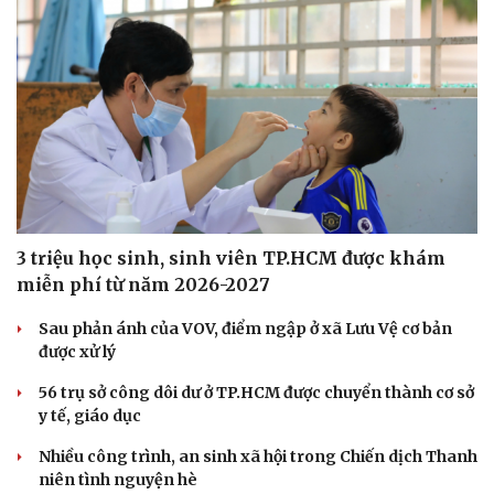
Sức khỏe
Đời sống
Dinh dưỡng - món ngon
Nhà đẹp
Cây thuốc
Blog
Sản phụ khoa
Tình yêu - Gia đình
Nhi khoa
Nam khoa
Làm đẹp - giảm cân
Phòng mạch online
Ăn sạch sống khỏe
3 triệu học sinh, sinh viên TP.HCM được khám
miễn phí từ năm 2026-2027
Sau phản ánh của VOV, điểm ngập ở xã Lưu Vệ cơ bản
được xử lý
56 trụ sở công dôi dư ở TP.HCM được chuyển thành cơ sở
y tế, giáo dục
Nhiều công trình, an sinh xã hội trong Chiến dịch Thanh
niên tình nguyện hè