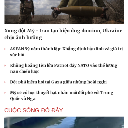
tự ở cơ sở giỏi toàn quốc
Cải chính
Chấn chỉnh, nâng cao chất lượng xuất bản trong tình
hình mới
Phó Chủ tịch nước: 7 thành phố trực thuộc Trung ương
phải tiên phong, tạo đột phá
ĐBQH: Trong y tế nếu chỉ mua sắm, nhận máy móc thì
chưa gọi là làm chủ công nghệ
QUAN SÁT