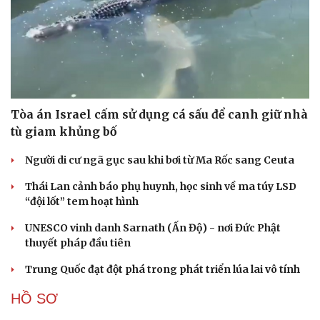
Tòa án Israel cấm sử dụng cá sấu để canh giữ nhà
tù giam khủng bố
Người di cư ngã gục sau khi bơi từ Ma Rốc sang Ceuta
Thái Lan cảnh báo phụ huynh, học sinh về ma túy LSD
“đội lốt” tem hoạt hình
UNESCO vinh danh Sarnath (Ấn Độ) - nơi Đức Phật
thuyết pháp đầu tiên
Du lịch
Podcast
Trung Quốc đạt đột phá trong phát triển lúa lai vô tính
Tư vấn
Câu chuyện thời sự
Săn Tour
Đọc truyện đêm khuya
HỒ SƠ
check-in
Cửa sổ tình yêu