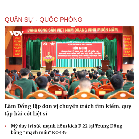
Kinh tế
Thị trường
Bất động sản
Giá vàng
QUÂN SỰ - QUỐC PHÒNG
Khởi nghiệp
Tiêu dùng
Tỷ giá
Chứng khoán
Giá cà phê
Lâm Đồng lập đơn vị chuyên trách tìm kiếm, quy
tập hài cốt liệt sĩ
Mỹ duy trì sức mạnh tiêm kích F-22 tại Trung Đông
bằng “mạch máu” KC-135