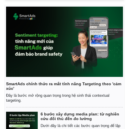
SmartAds chính thức ra mắt tính năng Targeting theo 'cảm
xúc'
Đây là bước mở rộng quan trọng trong hệ sinh thái contextual
Thế giới
Multimedia
targeting.
Quan sát
Video
Cuộc sống đó đây
Ảnh
6 bước xây dựng media plan: từ nghiên
cứu đối thủ đến đo lường
Hồ sơ
E-Magazine
Infographic
Dưới đây là chi tiết các bước quan trọng để lập