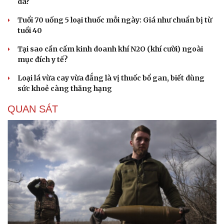
da?
Tuổi 70 uống 5 loại thuốc mỗi ngày: Giá như chuẩn bị từ
tuổi 40
Tại sao cần cấm kinh doanh khí N2O (khí cười) ngoài
mục đích y tế?
Loại lá vừa cay vừa đắng là vị thuốc bổ gan, biết dùng
sức khoẻ càng thăng hạng
QUAN SÁT
Văn hóa
Giải trí
Sân khấu - Điện ảnh
Nghệ sĩ
Văn học
Thời trang
Âm nhạc
Sao Việt
Di sản