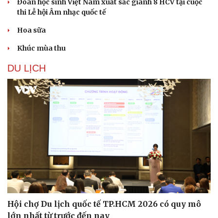
Đoàn học sinh Việt Nam xuất sắc giành 8 HCV tại cuộc
thi Lễ hội Âm nhạc quốc tế
Hoa sữa
Khúc mùa thu
DU LỊCH
Doanh nghiệp
Công nghệ
Thông tin doanh nghiệp
Sành điệu
Hội chợ Du lịch quốc tế TP.HCM 2026 có quy mô
Doanh nghiệp 24h
Tin Công nghệ
lớn nhất từ trước đến nay
Doanh nhân
Trải nghiệm