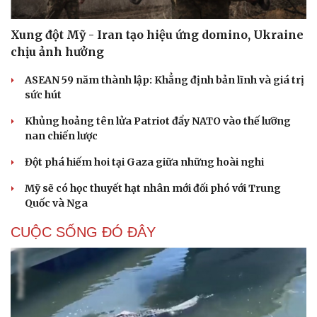
Xung đột Mỹ - Iran tạo hiệu ứng domino, Ukraine
chịu ảnh hưởng
ASEAN 59 năm thành lập: Khẳng định bản lĩnh và giá trị
sức hút
Khủng hoảng tên lửa Patriot đẩy NATO vào thế lưỡng
nan chiến lược
Đột phá hiếm hoi tại Gaza giữa những hoài nghi
Mỹ sẽ có học thuyết hạt nhân mới đối phó với Trung
Quốc và Nga
CUỘC SỐNG ĐÓ ĐÂY