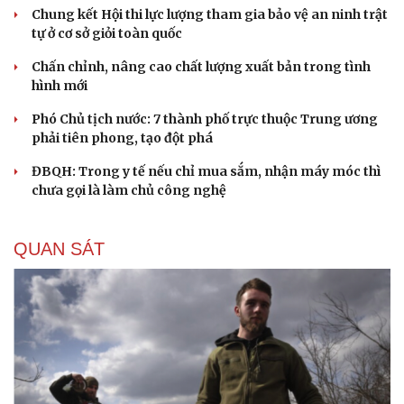
Trump từng rất cả quyết?
Biệt đội UAV tử thần của Ukraine chuyên tấn công tàu
Nga trên biển
CHÍNH TRỊ
Giám đốc Sở Công Thương Bắc Ninh bị yêu cầu rút
kinh nghiệm vì báo cáo quá sơ sài
Chung kết Hội thi lực lượng tham gia bảo vệ an ninh trật