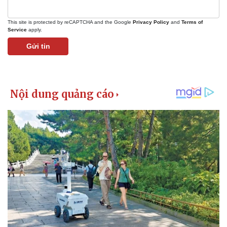
This site is protected by reCAPTCHA and the Google
Privacy Policy
and
Terms of
Service
apply.
Gửi tin
Kinh tế
Thị trường
Bất động sản
Giá vàng
Khởi nghiệp
Tiêu dùng
Tỷ giá
Chứng khoán
Giá cà phê