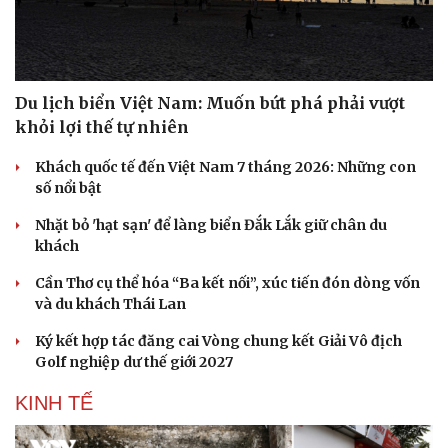
Du lịch biển Việt Nam: Muốn bứt phá phải vượt
khỏi lợi thế tự nhiên
Khách quốc tế đến Việt Nam 7 tháng 2026: Những con
số nổi bật
Văn hóa
Giải trí
Nhặt bỏ 'hạt sạn' để làng biển Đắk Lắk giữ chân du
Sân khấu - Điện ảnh
Nghệ sĩ
khách
Văn học
Thời trang
Cần Thơ cụ thể hóa “Ba kết nối”, xúc tiến đón dòng vốn
Âm nhạc
Sao Việt
và du khách Thái Lan
Di sản
Ký kết hợp tác đăng cai Vòng chung kết Giải Vô địch
Golf nghiệp dư thế giới 2027
KINH TẾ