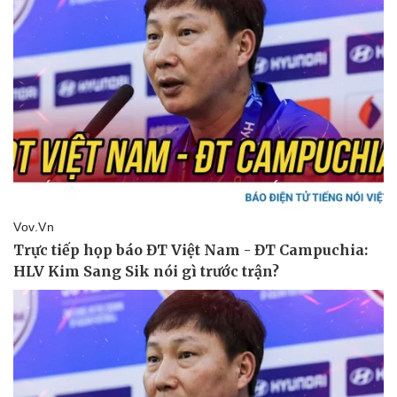
Pháp luật
Quân sự - Quốc phòng
Vụ án
Vũ khí
Tin nóng
Việt Nam