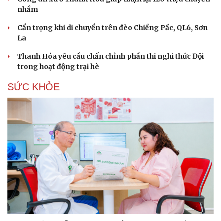
nhầm
Cẩn trọng khi di chuyển trên đèo Chiềng Pấc, QL6, Sơn
La
Thanh Hóa yêu cầu chấn chỉnh phần thi nghi thức Đội
trong hoạt động trại hè
SỨC KHỎE
Du lịch
Podcast
Tư vấn
Câu chuyện thời sự
Săn Tour
Đọc truyện đêm khuya
check-in
Cửa sổ tình yêu
Kể chuyện cho bé
Hạt giống tâm hồn