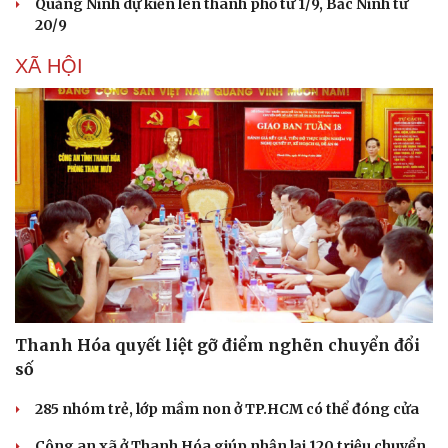
Quảng Ninh dự kiến lên thành phố từ 1/9, Bắc Ninh từ
20/9
XÃ HỘI
Thanh Hóa quyết liệt gỡ điểm nghẽn chuyển đổi
số
285 nhóm trẻ, lớp mầm non ở TP.HCM có thể đóng cửa
Công an xã ở Thanh Hóa giúp nhận lại 120 triệu chuyển