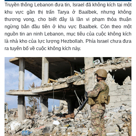
o
l
u
a
Truyền thông Lebanon đưa tin, Israel đã không kích tại một
a
t
e
d
y
e
e
khu vực gần thị trấn Tarya ở Baalbek, nhưng không
d
m
:
thương vong, cho biết đây là lần vi phạm thỏa thuận
2
5
a
.
ngừng bắn đầu tiên ở khu vực Baalbek. Còn theo một
5
9
nguồn tin an ninh Lebanon, mục tiêu của cuộc không kích
i
%
là nhà kho của lực lượng Hezbollah. Phía Israel chưa đưa
n
ra tuyên bố về cuộc không kích này.
i
n
g
T
i
m
e