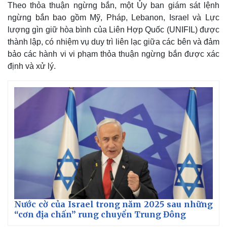
Theo thỏa thuận ngừng bắn, một Ủy ban giám sát lệnh
ngừng bắn bao gồm Mỹ, Pháp, Lebanon, Israel và Lực
lượng gìn giữ hòa bình của Liên Hợp Quốc (UNIFIL) được
thành lập, có nhiệm vụ duy trì liên lạc giữa các bên và đảm
bảo các hành vi vi phạm thỏa thuận ngừng bắn được xác
định và xử lý.
Thế giới
Multimedia
Quan sát
Video
Cuộc sống đó đây
Ảnh
Hồ sơ
E-Magazine
Infographic
Nước cờ của Israel trong năm 2025 sau những
“cơn địa chấn” rung chuyển Trung Đông