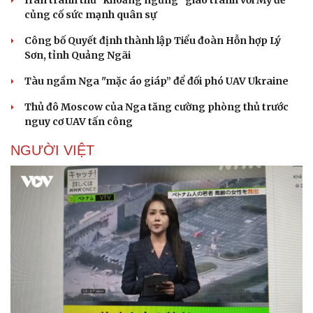
Iran tranh thủ “khoảng ngừng” giao tranh với Mỹ để
củng cố sức mạnh quân sự
Doanh nghiệp
Công nghệ
Công bố Quyết định thành lập Tiểu đoàn Hỗn hợp Lý
Thông tin doanh nghiệp
Sành điệu
Sơn, tỉnh Quảng Ngãi
Doanh nghiệp 24h
Tin Công nghệ
Doanh nhân
Trải nghiệm
Tàu ngầm Nga "mặc áo giáp” để đối phó UAV Ukraine
Vì cộng đồng
Chuyển đổi số
Thủ đô Moscow của Nga tăng cường phòng thủ trước
nguy cơ UAV tấn công
NGƯỜI VIỆT