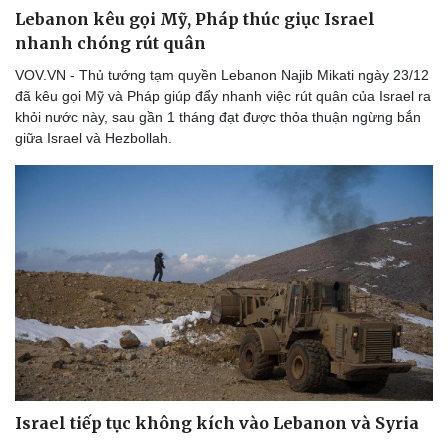
Lebanon kêu gọi Mỹ, Pháp thúc giục Israel
nhanh chóng rút quân
VOV.VN - Thủ tướng tạm quyền Lebanon Najib Mikati ngày 23/12
đã kêu gọi Mỹ và Pháp giúp đẩy nhanh việc rút quân của Israel ra
khỏi nước này, sau gần 1 tháng đạt được thỏa thuận ngừng bắn
giữa Israel và Hezbollah.
Thể thao
Ô tô - Xe máy
Israel tiếp tục không kích vào Lebanon và Syria
Bóng đá
Ô tô