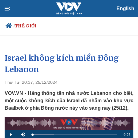
English
THẾ GIỚI
/
Israel không kích miền Đông
Chính trị
Xã hội
Đảng
Tin 24h
Lebanon
Tổ chức nhân sự
Dự báo thời tiết
Quốc hội
Giáo dục
Thứ Tư, 20:37, 25/12/2024
Nhận diện sự thật
Dấu ấn VOV
Việc làm
VOV.VN - Hãng thông tấn nhà nước Lebanon cho biết,
Biển đảo
một cuộc không kích của Israel đã nhằm vào khu vực
Baalbek ở phía Đông nước này vào sáng nay (25/12).
R
-
0:54
L
P
M