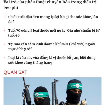
Vai trò của phẫu thuật chuyển hóa trong điều trị
béo phì
Chiết xuất đậu đen mang lại lợi ích gì cho sức khỏe, làn
da?
Tuổi 70 uống 5 loại thuốc mỗi ngày: Giá như chuẩn bị từ
tuổi 40
Tại sao cần cấm kinh doanh khí N2O (khí cười) ngoài
mục đích y tế?
Loại lá vừa cay vừa đắng là vị thuốc bổ gan, biết dùng
sức khoẻ càng thăng hạng
QUAN SÁT