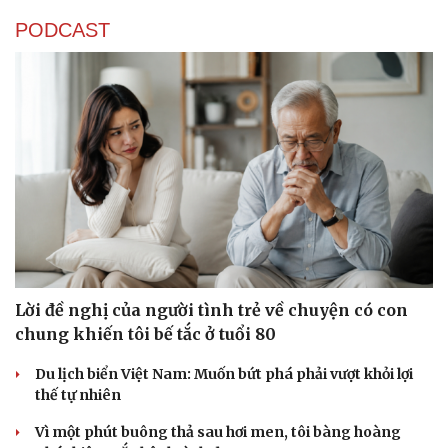
PODCAST
Sức khỏe
Đời sống
Dinh dưỡng - món ngon
Nhà đẹp
Cây thuốc
Blog
Sản phụ khoa
Tình yêu - Gia đình
Nhi khoa
Nam khoa
Làm đẹp - giảm cân
Phòng mạch online
Ăn sạch sống khỏe
Lời đề nghị của người tình trẻ về chuyện có con
chung khiến tôi bế tắc ở tuổi 80
Du lịch biển Việt Nam: Muốn bứt phá phải vượt khỏi lợi
thế tự nhiên
Vì một phút buông thả sau hơi men, tôi bàng hoàng