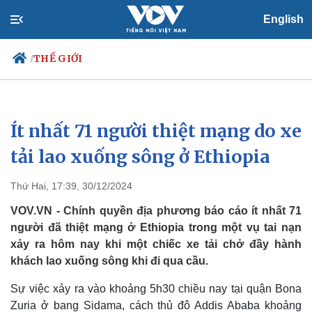
English
THẾ GIỚI
/
Ít nhất 71 người thiệt mạng do xe
Chính trị
Xã hội
Đảng
Tin 24h
tải lao xuống sông ở Ethiopia
Tổ chức nhân sự
Dự báo thời tiết
Quốc hội
Giáo dục
Thứ Hai, 17:39, 30/12/2024
Nhận diện sự thật
Dấu ấn VOV
Việc làm
VOV.VN - Chính quyền địa phương báo cáo ít nhất 71
Biển đảo
người đã thiệt mạng ở Ethiopia trong một vụ tai nạn
xảy ra hôm nay khi một chiếc xe tải chở đầy hành
khách lao xuống sông khi đi qua cầu.
Sự việc xảy ra vào khoảng 5h30 chiều nay tại quận Bona
Zuria ở bang Sidama, cách thủ đô Addis Ababa khoảng