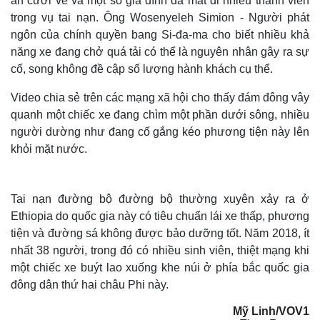
ăn cưới về và một số gia đình đã mất đi nhiều thành viên
trong vụ tai nạn. Ông Wosenyeleh Simion - Người phát
ngôn của chính quyền bang Si-đa-ma cho biết nhiều khả
năng xe đang chở quá tải có thể là nguyên nhân gây ra sự
cố, song không đề cập số lượng hành khách cụ thể.
Thế giới
Multimedia
Video chia sẻ trên các mạng xã hội cho thấy đám đông vây
Quan sát
Video
quanh một chiếc xe đang chìm một phần dưới sông, nhiều
Cuộc sống đó đây
Ảnh
người dường như đang cố gắng kéo phương tiện này lên
Hồ sơ
E-Magazine
khỏi mặt nước.
Infographic
Tai nạn đường bộ đường bộ thường xuyên xảy ra ở
Ethiopia do quốc gia này có tiêu chuẩn lái xe thấp, phương
tiện và đường sá không được bảo dưỡng tốt. Năm 2018, ít
nhất 38 người, trong đó có nhiều sinh viên, thiệt mạng khi
một chiếc xe buýt lao xuống khe núi ở phía bắc quốc gia
đông dân thứ hai châu Phi này.
Mỹ Linh/VOV1