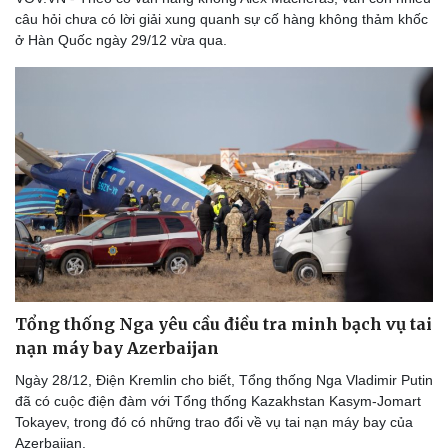
câu hỏi chưa có lời giải xung quanh sự cố hàng không thảm khốc
ở Hàn Quốc ngày 29/12 vừa qua.
Sức khỏe
Đời sống
Dinh dưỡng - món ngon
Nhà đẹp
Cây thuốc
Blog
Sản phụ khoa
Tình yêu - Gia đình
Nhi khoa
Nam khoa
Làm đẹp - giảm cân
Phòng mạch online
Ăn sạch sống khỏe
Tổng thống Nga yêu cầu điều tra minh bạch vụ tai
nạn máy bay Azerbaijan
Ngày 28/12, Điện Kremlin cho biết, Tổng thống Nga Vladimir Putin
đã có cuộc điện đàm với Tổng thống Kazakhstan Kasym-Jomart
Tokayev, trong đó có những trao đổi về vụ tai nạn máy bay của
Azerbaijan.