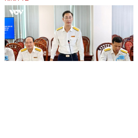
Thuế TP.HCM đạt hơn 58% mục tiêu thu 1 triệu tỷ
đồng
Phấn đấu tăng trưởng trên 10%, giải ngân 100% vốn
đầu tư công trong năm 2026
Lên biên giới xem bí ngô khổng lồ ở Hoành Mô
Phê duyệt kế hoạch cơ cấu lại vốn nhà nước giai đoạn