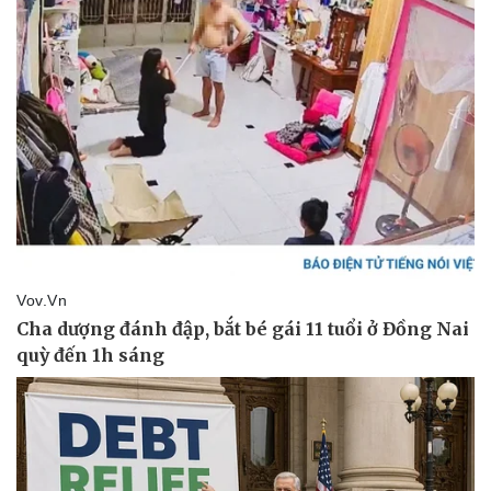
Thể thao
Ô tô - Xe máy
Bóng đá
Ô tô
Lịch thi đấu bóng đá
Xe máy
Thế giới thể thao
Tư vấn
eSports
Hậu trường