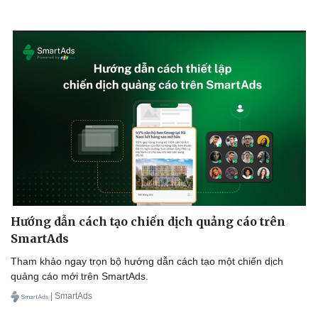
Văn hóa
Giải trí
Sân khấu - Điện ảnh
Nghệ sĩ
Văn học
Thời trang
Âm nhạc
Sao Việt
Di sản
Hướng dẫn cách tạo chiến dịch quảng cáo trên
SmartAds
Tham khảo ngay trọn bộ hướng dẫn cách tạo một chiến dịch
quảng cáo mới trên SmartAds.
| SmartAds