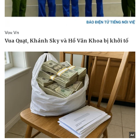
Doanh nghiệp
Công nghệ
Thông tin doanh nghiệp
Sành điệu
Doanh nghiệp 24h
Tin Công nghệ
Doanh nhân
Trải nghiệm
Vì cộng đồng
Chuyển đổi số