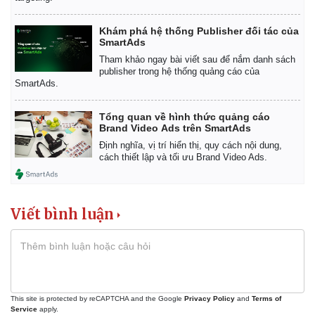
Kinh tế
Thị trường
Khám phá hệ thống Publisher đối tác của
Bất động sản
Giá vàng
SmartAds
Khởi nghiệp
Tiêu dùng
Tham khảo ngay bài viết sau để nắm danh sách
Tỷ giá
publisher trong hệ thống quảng cáo của
Chứng khoán
SmartAds.
Giá cà phê
Tổng quan về hình thức quảng cáo
Brand Video Ads trên SmartAds
Định nghĩa, vị trí hiển thị, quy cách nội dung,
cách thiết lập và tối ưu Brand Video Ads.
Viết bình luận
This site is protected by reCAPTCHA and the Google
Privacy Policy
and
Terms of
Service
apply.