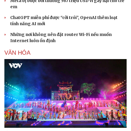
Tư vấn
Câu chuyện thời sự
Meta bị buộc bồi thường 567 triệu USD vì gây hại cho trẻ
Săn Tour
Đọc truyện đêm khuya
em
check-in
Cửa sổ tình yêu
ChatGPT miễn phí được “cởi trói”, OpenAI thêm loạt
Kể chuyện cho bé
tính năng AI mới
Hạt giống tâm hồn
Những nơi không nên đặt router Wi-Fi nếu muốn
Internet luôn ổn định
VĂN HÓA