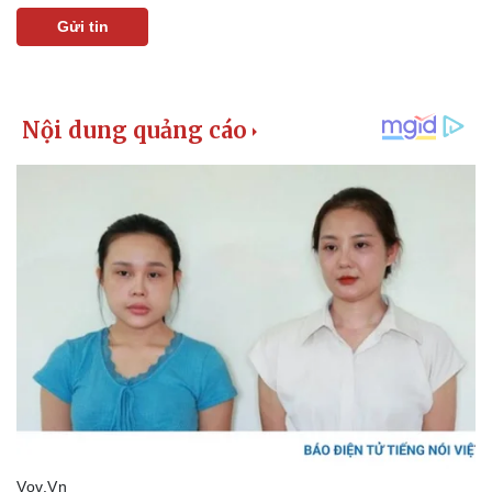
Gửi tin
Pháp luật
Quân sự - Quốc phòng
Vụ án
Vũ khí
Tin nóng
Việt Nam