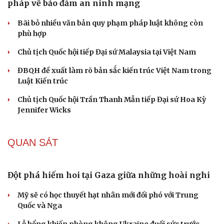
Lý do ông Trump được xem là tư lệnh chiến lược
hiệu quả
Chiến lược lợi hại của Iran nhằm làm suy yếu Mỹ và Tổng
thống Trump
Chuyện gì sẽ xảy ra nếu phát xít Đức xâm lược Anh vào
năm 1940?
Tại sao Mỹ bất ngờ ngừng ném bom Iran dù ông
Trump từng rất cả quyết?
Biệt đội UAV tử thần của Ukraine chuyên tấn công tàu
Nga trên biển
CHÍNH TRỊ
Thủ tướng: Triển khai tổng thể, đồng bộ các giải
pháp về bảo đảm an ninh mạng