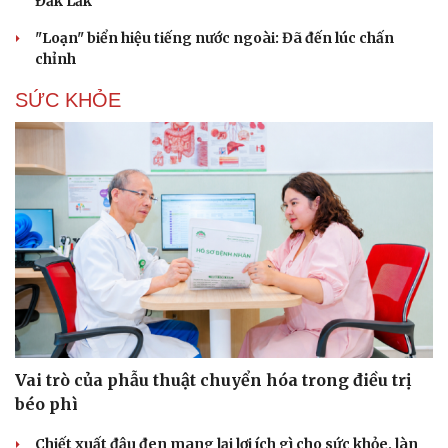
Đắk Lắk
"Loạn" biển hiệu tiếng nước ngoài: Đã đến lúc chấn
chỉnh
SỨC KHỎE
Vai trò của phẫu thuật chuyển hóa trong điều trị
Văn hóa
Giải trí
béo phì
Sân khấu - Điện ảnh
Nghệ sĩ
Chiết xuất đậu đen mang lại lợi ích gì cho sức khỏe, làn
Văn học
Thời trang