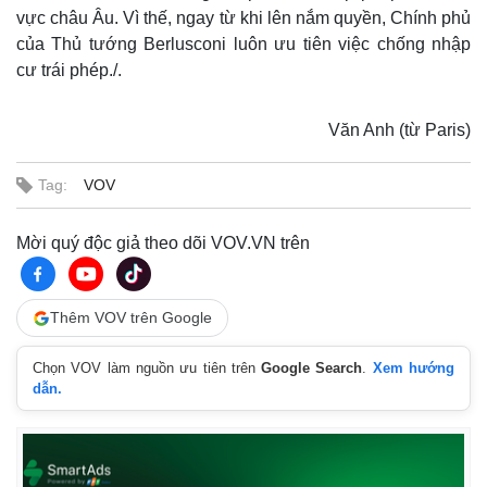
vực châu Âu. Vì thế, ngay từ khi lên nắm quyền, Chính phủ
của Thủ tướng Berlusconi luôn ưu tiên việc chống nhập
cư trái phép./.
Văn Anh (từ Paris)
Tag:
VOV
Mời quý độc giả theo dõi VOV.VN trên
Thêm VOV trên Google
Chọn VOV làm nguồn ưu tiên trên
Google Search
.
Xem hướng
dẫn.
Thế giới
Multimedia
Quan sát
Video
Cuộc sống đó đây
Ảnh
Hồ sơ
E-Magazine