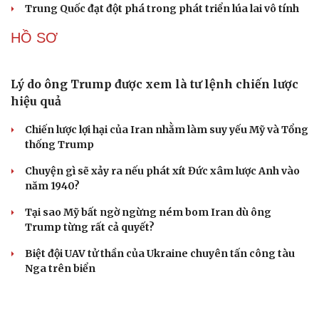
Đột phá hiếm hoi tại Gaza giữa những hoài nghi
Mỹ sẽ có học thuyết hạt nhân mới đối phó với Trung
Quốc và Nga
Lỗ hổng khiến phòng không Ukraine đuối sức trước
mưa tên lửa Nga
Hai điểm nóng Iran và Ukraine làm trầm trọng thêm
khủng hoảng năng lượng toàn cầu
Iran tranh thủ “khoảng ngừng” giao tranh với Mỹ để
củng cố sức mạnh quân sự
CUỘC SỐNG ĐÓ ĐÂY