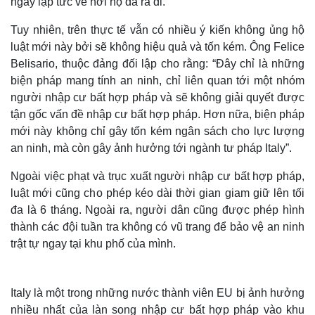
ngay lập tức về nơi họ đã ra đi.
Tuy nhiên, trên thực tế vẫn có nhiều ý kiến không ủng hộ
luật mới này bởi sẽ không hiệu quả và tốn kém. Ông Felice
Belisario, thuộc đảng đối lập cho rằng: “Đây chỉ là những
biện pháp mang tính an ninh, chỉ liên quan tới một nhóm
người nhập cư bất hợp pháp và sẽ không giải quyết được
tận gốc vấn đề nhập cư bất hợp pháp. Hơn nữa, biện pháp
mới này không chỉ gây tốn kém ngân sách cho lực lượng
an ninh, mà còn gây ảnh hưởng tới ngành tư pháp Italy”.
Ngoài việc phạt và trục xuất người nhập cư bất hợp pháp,
luật mới cũng cho phép kéo dài thời gian giam giữ lên tối
đa là 6 tháng. Ngoài ra, người dân cũng được phép hình
thành các đội tuần tra không có vũ trang để bảo vệ an ninh
trật tự ngay tại khu phố của mình.
Italy là một trong những nước thành viên EU bị ảnh hưởng
nhiều nhất của làn song nhập cư bất hợp pháp vào khu