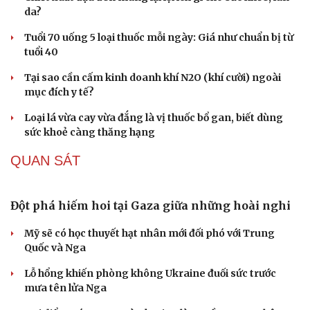
da?
Âm nhạc
Sao Việt
Di sản
Tuổi 70 uống 5 loại thuốc mỗi ngày: Giá như chuẩn bị từ
tuổi 40
Tại sao cần cấm kinh doanh khí N2O (khí cười) ngoài
mục đích y tế?
Loại lá vừa cay vừa đắng là vị thuốc bổ gan, biết dùng
sức khoẻ càng thăng hạng
QUAN SÁT