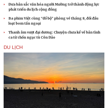
Đưa bản sắc văn hóa người Mường trở thành động lực
phát triển du lịch cộng đồng
Doanh nghiệp
Công nghệ
Thông tin doanh nghiệp
Sành điệu
Ba phim Việt cùng “đổ bộ” phòng vé tháng 8, đối đầu
Doanh nghiệp 24h
Tin Công nghệ
loạt bom tấn ngoại
Doanh nhân
Trải nghiệm
Vì cộng đồng
Chuyển đổi số
Thanh âm vượt đại dương: Chuyện chưa kể về bản tình
ca từ chốn ngục tù Côn Đảo
DU LỊCH