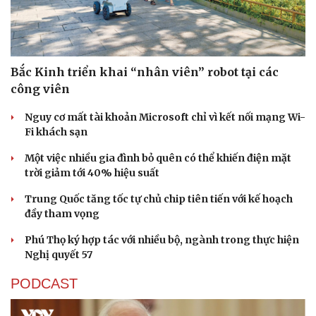
Bắc Kinh triển khai “nhân viên” robot tại các
công viên
Nguy cơ mất tài khoản Microsoft chỉ vì kết nối mạng Wi-
Fi khách sạn
Một việc nhiều gia đình bỏ quên có thể khiến điện mặt
trời giảm tới 40% hiệu suất
Trung Quốc tăng tốc tự chủ chip tiên tiến với kế hoạch
đầy tham vọng
Thể thao
Ô tô - Xe máy
Phú Thọ ký hợp tác với nhiều bộ, ngành trong thực hiện
Bóng đá
Ô tô
Nghị quyết 57
Lịch thi đấu bóng đá
Xe máy
PODCAST
Thế giới thể thao
Tư vấn
eSports
Hậu trường