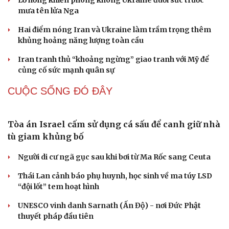
Bãi bỏ nhiều văn bản quy phạm pháp luật không còn
phù hợp
Chủ tịch Quốc hội tiếp Đại sứ Malaysia tại Việt Nam
ĐBQH đề xuất làm rõ bản sắc kiến trúc Việt Nam trong
Luật Kiến trúc
Chủ tịch Quốc hội Trần Thanh Mẫn tiếp Đại sứ Hoa Kỳ
Jennifer Wicks
Cải chính
QUAN SÁT