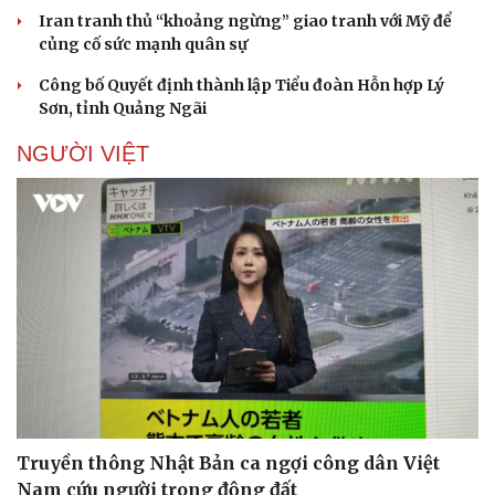
Iran tranh thủ “khoảng ngừng” giao tranh với Mỹ để
củng cố sức mạnh quân sự
Công bố Quyết định thành lập Tiểu đoàn Hỗn hợp Lý
Sơn, tỉnh Quảng Ngãi
NGƯỜI VIỆT
Pháp luật
Quân sự - Quốc phòng
Vụ án
Vũ khí
Tin nóng
Việt Nam
Tư vấn luật
Phân tích
Truyền thông Nhật Bản ca ngợi công dân Việt
Nam cứu người trong động đất