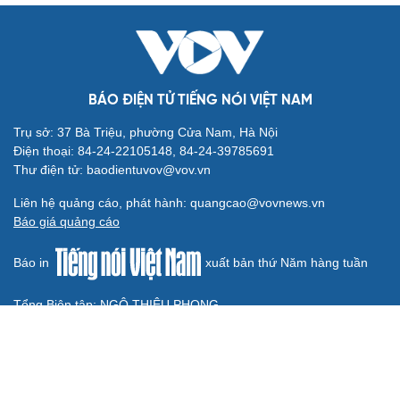
Tòa án Israel cấm sử dụng cá sấu để canh giữ nhà
tù giam khủng bố
Người di cư ngã gục sau khi bơi từ Ma Rốc sang Ceuta
Thái Lan cảnh báo phụ huynh, học sinh về ma túy LSD
“đội lốt” tem hoạt hình
UNESCO vinh danh Sarnath (Ấn Độ) - nơi Đức Phật
thuyết pháp đầu tiên
Trung Quốc đạt đột phá trong phát triển lúa lai vô tính