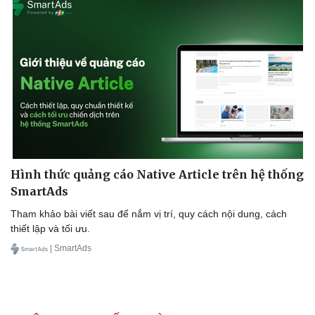
Kinh tế
Thị trường
Bất động sản
Giá vàng
Khởi nghiệp
Tiêu dùng
Tỷ giá
Chứng khoán
Giá cà phê
Hình thức quảng cáo Native Article trên hệ thống
SmartAds
Tham khảo bài viết sau để nắm vị trí, quy cách nội dung, cách
thiết lập và tối ưu.
| SmartAds