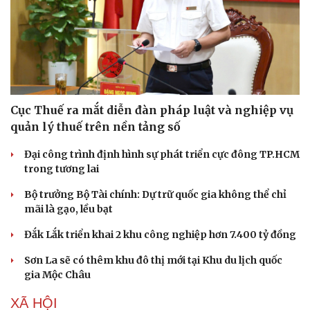
Cục Thuế ra mắt diễn đàn pháp luật và nghiệp vụ
Sức khỏe
Đời sống
quản lý thuế trên nền tảng số
Dinh dưỡng - món ngon
Nhà đẹp
Đại công trình định hình sự phát triển cực đông TP.HCM
Cây thuốc
Blog
trong tương lai
Sản phụ khoa
Tình yêu - Gia đình
Nhi khoa
Bộ trưởng Bộ Tài chính: Dự trữ quốc gia không thể chỉ
Nam khoa
mãi là gạo, lều bạt
Làm đẹp - giảm cân
Phòng mạch online
Đắk Lắk triển khai 2 khu công nghiệp hơn 7.400 tỷ đồng
Ăn sạch sống khỏe
Sơn La sẽ có thêm khu đô thị mới tại Khu du lịch quốc
gia Mộc Châu
XÃ HỘI