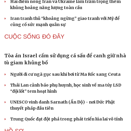
Đột phá hiếm hoi tại Gaza giữa những hoài nghi
Mỹ sẽ có học thuyết hạt nhân mới đối phó với Trung
Quốc và Nga
Lỗ hổng khiến phòng không Ukraine đuối sức trước
mưa tên lửa Nga
Hai điểm nóng Iran và Ukraine làm trầm trọng thêm
khủng hoảng năng lượng toàn cầu
Iran tranh thủ “khoảng ngừng” giao tranh với Mỹ để
củng cố sức mạnh quân sự
CUỘC SỐNG ĐÓ ĐÂY