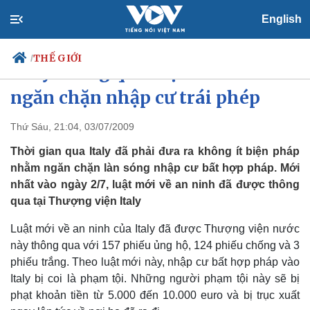
English
THẾ GIỚI
/
Italy thông qua luật an ninh
ngăn chặn nhập cư trái phép
Thứ Sáu, 21:04, 03/07/2009
Chính trị
Xã hội
Đảng
Tin 24h
Thời gian qua Italy đã phải đưa ra không ít biện pháp
Tổ chức nhân sự
Dự báo thời tiết
nhằm ngăn chặn làn sóng nhập cư bất hợp pháp. Mới
Quốc hội
Giáo dục
nhất vào ngày 2/7, luật mới về an ninh đã được thông
Nhận diện sự thật
Dấu ấn VOV
qua tại Thượng viện Italy
Việc làm
Biển đảo
Luật mới về an ninh của Italy đã được Thượng viện nước
này thông qua với 157 phiếu ủng hộ, 124 phiếu chống và 3
phiếu trắng. Theo luật mới này, nhập cư bất hợp pháp vào
Italy bị coi là phạm tội. Những người phạm tội này sẽ bị
phạt khoản tiền từ 5.000 đến 10.000 euro và bị trục xuất